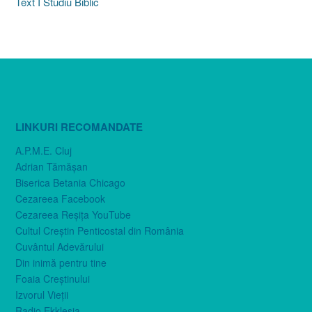
Text I Studiu Biblic
LINKURI RECOMANDATE
A.P.M.E. Cluj
Adrian Tămăşan
Biserica Betania Chicago
Cezareea Facebook
Cezareea Reşiţa YouTube
Cultul Creştin Penticostal din România
Cuvântul Adevărului
Din inimă pentru tine
Foaia Creştinului
Izvorul Vieţii
Radio Ekklesia