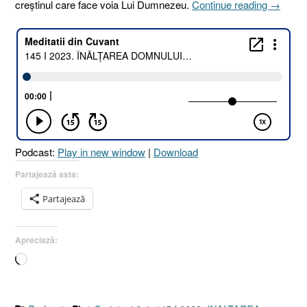
„145
creștinul care face voia Lui Dumnezeu.
Continue reading
→
I
2023.
ÎNĂLȚA
DOMNU
ISUS
LA
CER
2.
AJUTO
Podcast:
Play in new window
|
Download
SUPRA
[Marcu
Partajează asta:
16.19–
Partajează
20
I
1
Apreciază:
Corinten
Încarc...
2.4
I
Matei
28.20]”