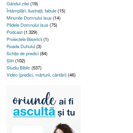
Gândul zilei
(19)
Întâmplări, ilustraţii, fabule
(15)
Minunile Domnului Isus
(14)
Pildele Domnului Isus
(75)
Podcast
(1.329)
Proiectele Bisericii
(1)
Roada Duhului
(3)
Schiţe de predici
(84)
Ştiri
(102)
Studiu Biblic
(537)
Video (predici, mărturii, cântări)
(46)