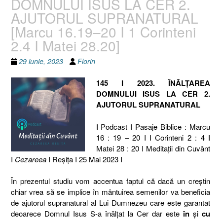
DOMNULUI ISUS LA CER 2.
AJUTORUL SUPRANATURAL
[Marcu 16.19–20 I 1 Corinteni
2.4 I Matei 28.20]
29 iunie, 2023
Florin
145 I 2023. ÎNĂLȚAREA
DOMNULUI ISUS LA CER 2.
AJUTORUL SUPRANATURAL
I Podcast I Pasaje Biblice : Marcu
16 : 19 – 20 I I Corinteni 2 : 4 I
Matei 28 : 20 I Meditaţii din Cuvânt
I
Cezareea
I Reşiţa I 25 Mai 2023 I
În prezentul studiu vom accentua faptul că dacă un creștin
chiar vrea să se implice în mântuirea semenilor va beneficia
de ajutorul supranatural al Lui Dumnezeu care este garantat
deoarece Domnul Isus S-a înălțat la Cer dar este
în
și
cu