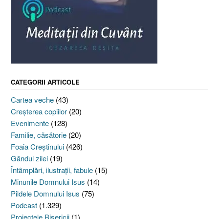
CATEGORII ARTICOLE
Cartea veche
(43)
Creşterea copiilor
(20)
Evenimente
(128)
Familie, căsătorie
(20)
Foaia Creştinului
(426)
Gândul zilei
(19)
Întâmplări, ilustraţii, fabule
(15)
Minunile Domnului Isus
(14)
Pildele Domnului Isus
(75)
Podcast
(1.329)
Proiectele Bisericii
(1)