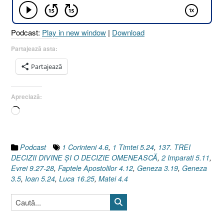
OMENEASCĂ
[Evrei
9.27-
Podcast:
Play in new window
|
Download
28]”
Partajează asta:
Partajează
Apreciază:
Încarc...
Podcast
1 Corinteni 4.6
,
1 Timtei 5.24
,
137. TREI
DECIZII DIVINE ŞI O DECIZIE OMENEASCĂ
,
2 Imparati 5.11
,
Evrei 9.27-28
,
Faptele Apostolilor 4.12
,
Geneza 3.19
,
Geneza
3.5
,
Ioan 5.24
,
Luca 16.25
,
Matei 4.4