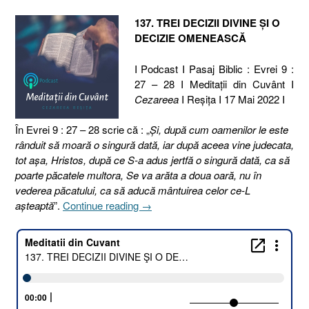
137. TREI DECIZII DIVINE ŞI O
DECIZIE OMENEASCĂ
I Podcast I Pasaj Biblic : Evrei 9 :
27 – 28 I Meditaţii din Cuvânt I
Cezareea
I Reşiţa I 17 Mai 2022 I
În Evrei 9 : 27 – 28 scrie că : „
Şi, după cum oamenilor le este
rânduit să moară o singură dată, iar după aceea vine judecata,
tot aşa, Hristos, după ce S-a adus jertfă o singură dată, ca să
poarte păcatele multora, Se va arăta a doua oară, nu în
vederea păcatului, ca să aducă mântuirea celor ce-L
„137.
aşteaptă
”.
Continue reading
→
TREI
DECIZII
DIVINE
ŞI
O
DECIZIE