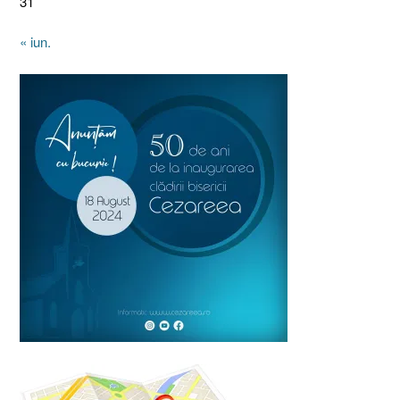
31
« iun.