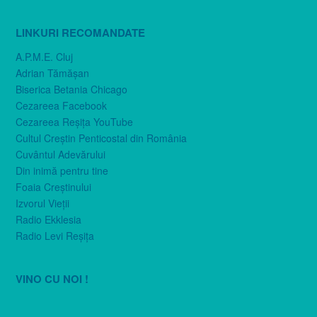
LINKURI RECOMANDATE
A.P.M.E. Cluj
Adrian Tămăşan
Biserica Betania Chicago
Cezareea Facebook
Cezareea Reşiţa YouTube
Cultul Creştin Penticostal din România
Cuvântul Adevărului
Din inimă pentru tine
Foaia Creştinului
Izvorul Vieţii
Radio Ekklesia
Radio Levi Reşiţa
VINO CU NOI !