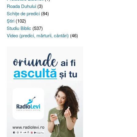
Roada Duhului
(3)
Schiţe de predici
(84)
Ştiri
(102)
Studiu Biblic
(537)
Video (predici, mărturii, cântări)
(46)