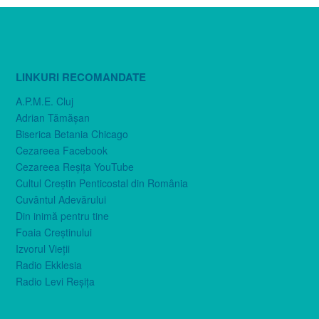
LINKURI RECOMANDATE
A.P.M.E. Cluj
Adrian Tămăşan
Biserica Betania Chicago
Cezareea Facebook
Cezareea Reşiţa YouTube
Cultul Creştin Penticostal din România
Cuvântul Adevărului
Din inimă pentru tine
Foaia Creştinului
Izvorul Vieţii
Radio Ekklesia
Radio Levi Reşiţa