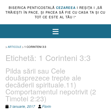
BISERICA PENTICOSTALĂ
CEZAREEA
I REŞIŢA I „SĂ
TRĂIEŞTI ÎN PACE, ŞI PACEA SĂ FIE CU CASA TA ŞI CU
TOT CE ESTE AL TĂU !”
>
ARTICOLE
>
1 CORINTENI 3:3
Etichetă:
1 Corinteni 3:3
Pilda sării sau Cele
douăsprezece trepte ale
decăderii spirituale.11)
Comportamentul nepotrivit (2
Timotei 2:23)
3 ianuarie, 2017
Florin