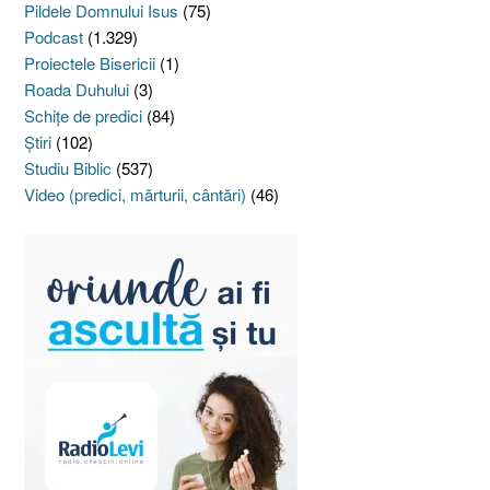
Pildele Domnului Isus
(75)
Podcast
(1.329)
Proiectele Bisericii
(1)
Roada Duhului
(3)
Schiţe de predici
(84)
Ştiri
(102)
Studiu Biblic
(537)
Video (predici, mărturii, cântări)
(46)