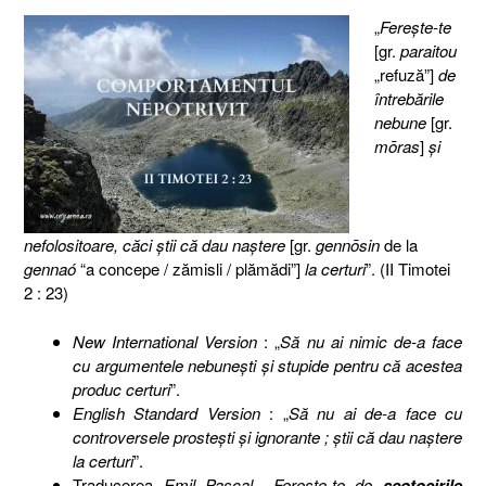
„
Fereşte-te
[gr.
paraitou
„refuză”]
de
întrebările
nebune
[gr.
mōras
]
şi
nefolositoare, căci ştii că dau naştere
[gr.
gennōsin
de la
gennaó
“a concepe / zămisli / plămădi”]
la certuri
”. (II Timotei
2 : 23)
New International Version
: „
Să nu ai nimic de-a face
cu argumentele nebuneşti şi stupide pentru că acestea
produc certuri
”.
English Standard Version
: „
Să nu ai de-a face cu
controversele prosteşti şi ignorante ; ştii că dau naştere
la certuri
”.
Traducerea
Emil Pascal
. „
Fereşte-te de
scotocirile