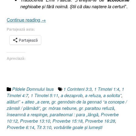
neghioabe şi fără noimă. Ştii că dau naştere la certuri
”.
„Pilda
Continue reading
→
sării
Partajează asta:
sau
Cele
Partajează
douăsprezece
trepte
Apreciază:
ale
decăderii
spirituale.11)
Comportamentul
nepotrivit
Pildele Domnului Isus
1 Corinteni 3:3
,
1 Timotei 1:4
,
1
(2
Timotei 4:7
,
1 Timotei 5:11
,
a dezaprob
,
a refuza
,
a solicita”
,
Timotei
alături” + aiteo „a cere
,
gr. gennōsin de la gennaó “a concepe /
2:23)”
zămisli / plămădi”
,
gr. mōras nebune
,
gr. paraitou refuză
,
înseamnă a respinge
,
paraiteomai : para „lângă
,
Proverbe
10:12
,
Proverbe 13:10
,
Proverbe 15:18
,
Proverbe 16:28
,
Proverbe 6:14
,
Tit 3:10
,
vorbăriile goale şi lumeşti