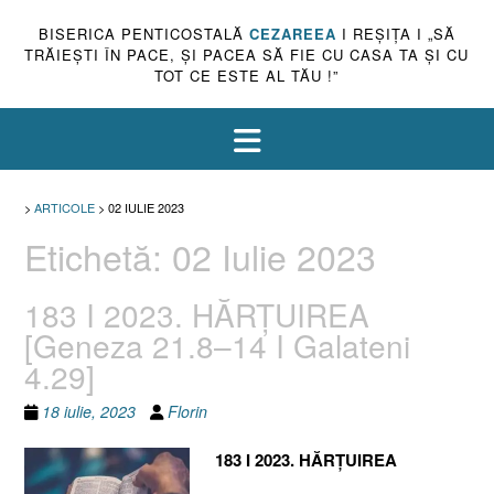
BISERICA PENTICOSTALĂ
CEZAREEA
I REŞIŢA I „SĂ
TRĂIEŞTI ÎN PACE, ŞI PACEA SĂ FIE CU CASA TA ŞI CU
TOT CE ESTE AL TĂU !”
>
ARTICOLE
>
02 IULIE 2023
Etichetă:
02 Iulie 2023
183 I 2023. HĂRȚUIREA
[Geneza 21.8–14 I Galateni
4.29]
18 iulie, 2023
Florin
183 I 2023. HĂRȚUIREA