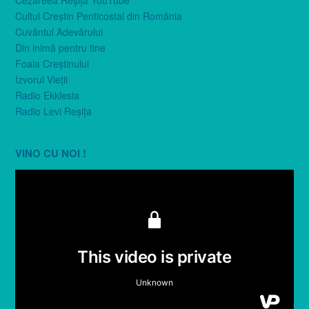
Cultul Creştin Penticostal din România
Cuvântul Adevărului
Din inimă pentru tine
Foaia Creştinului
Izvorul Vieţii
Radio Ekklesia
Radio Levi Reşiţa
VINO CU NOI !