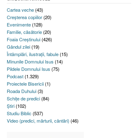
Cartea veche
(43)
Creşterea copiilor
(20)
Evenimente
(128)
Familie, căsătorie
(20)
Foaia Creştinului
(426)
Gândul zilei
(19)
Întâmplări, ilustraţii, fabule
(15)
Minunile Domnului Isus
(14)
Pildele Domnului Isus
(75)
Podcast
(1.329)
Proiectele Bisericii
(1)
Roada Duhului
(3)
Schiţe de predici
(84)
Ştiri
(102)
Studiu Biblic
(537)
Video (predici, mărturii, cântări)
(46)