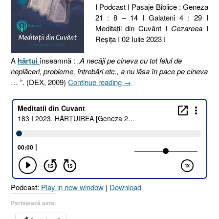
I Podcast I Pasaje Biblice : Geneza
21 : 8 – 14 I Galateni 4 : 29 I
Meditaţii din Cuvânt I
Cezareea
I
Reşiţa I 02 Iulie 2023 I
A
hărțui
înseamnă : „
A necăji pe cineva cu tot felul de
neplăceri, probleme, întrebări etc., a nu lăsa în pace pe cineva
„183
… ”. (DEX, 2009)
Continue reading
→
I
2023.
HĂRȚUIREA
[Geneza
21.8–
14
I
Galateni
4.29]”
Podcast:
Play in new window
|
Download
Partajează asta: