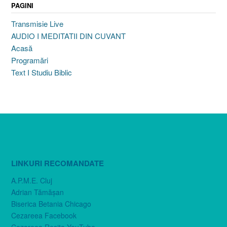
PAGINI
Transmisie Live
AUDIO I MEDITATII DIN CUVANT
Acasă
Programări
Text I Studiu Biblic
LINKURI RECOMANDATE
A.P.M.E. Cluj
Adrian Tămăşan
Biserica Betania Chicago
Cezareea Facebook
Cezareea Reşiţa YouTube