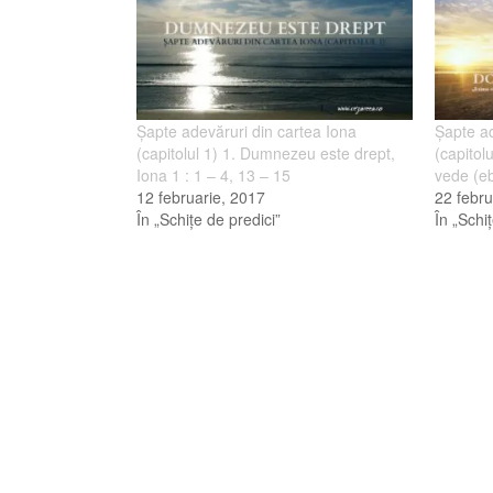
Şapte adevăruri din cartea Iona
Şapte ad
(capitolul 1) 1. Dumnezeu este drept,
(capitol
Iona 1 : 1 – 4, 13 – 15
vede (eb
12 februarie, 2017
22 febru
În „Schiţe de predici”
În „Schi