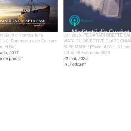
evăruri din cartea Iona
39 I 2025. PE CĂRĂRI DREPTE SA
ul I) 2. Dumnezeu este Cel care
VIAȚA CU OBIECTIVE CLARE CHIA
r. El Roi)
ȘI PE MARE ! [Psalmul 23.1, 3 I Ion
arie, 2017
1.3-4] 08 Februarie 2025
ţe de predici”
22 mai, 2025
În „Podcast”