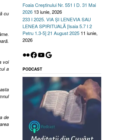
Foaia Creștinului Nr. 551 I D. 31 Mai
2026
13 iunie, 2026
nă cu
233 I 2025. VIA ȘI LENEVIA SAU
LENEA SPIRITUALĂ [Isaia 5.7 I 2
Petru 1.3-5] 21 August 2025
11 iunie,
râme.
2026
oară.
Flickr
Facebook
YouTube
Google
 voi
cui a
PODCAST
easta
omnul
ea de
marea