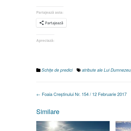
Partajează asta:
Partajează
Apreciază:
Schiţe de predici
atribute ale Lui Dumnezeu
Post
←
Foaia Creştinului Nr. 154 / 12 Februarie 2017
navigation
Similare