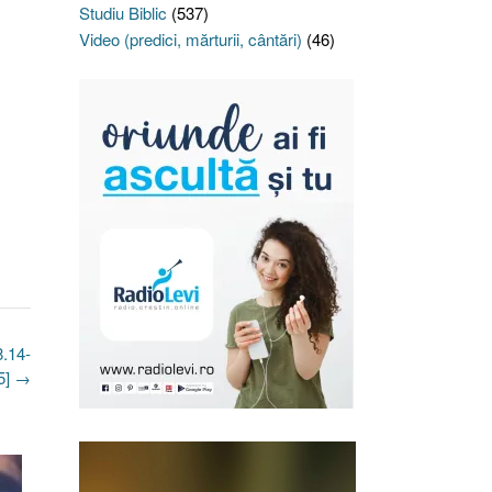
Studiu Biblic
(537)
Video (predici, mărturii, cântări)
(46)
8.14-
5]
→