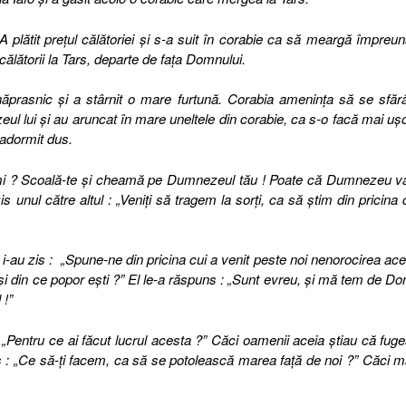
A plătit preţul călătoriei şi s-a suit în corabie ca să meargă împreu
călătorii la Tars, departe de faţa Domnului.
prasnic şi a stârnit o mare furtună. Corabia ameninţa să se sfă
eul lui şi au aruncat în mare uneltele din corabie, ca s-o facă mai uş
 adormit dus.
i ? Scoală-te şi cheamă pe Dumnezeul tău ! Poate că Dumnezeu va
 unul către altul : „Veniţi să tragem la sorţi, ca să ştim din pricina 
i i-au zis :
„Spune-ne din pricina cui a venit peste noi nenorocirea ac
 şi din ce popor eşti ?” El le-a răspuns : „Sunt evreu, şi mă tem de D
 !”
„Pentru ce ai făcut lucrul acesta ?” Căci oamenii aceia ştiau că fug
is : „Ce să-ţi facem, ca să se potolească marea faţă de noi ?” Căci 