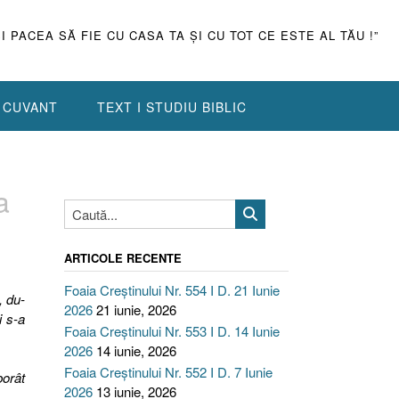
ŞI PACEA SĂ FIE CU CASA TA ŞI CU TOT CE ESTE AL TĂU !”
N CUVANT
TEXT I STUDIU BIBLIC
a
ARTICOLE RECENTE
Foaia Creștinului Nr. 554 I D. 21 Iunie
, du-
2026
21 iunie, 2026
i s-a
Foaia Creștinului Nr. 553 I D. 14 Iunie
2026
14 iunie, 2026
Foaia Creștinului Nr. 552 I D. 7 Iunie
borât
2026
13 iunie, 2026