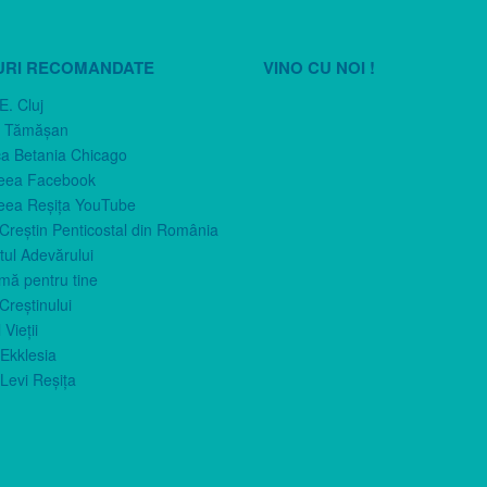
URI RECOMANDATE
VINO CU NOI !
E. Cluj
n Tămăşan
ca Betania Chicago
eea Facebook
eea Reşiţa YouTube
 Creştin Penticostal din România
ul Adevărului
imă pentru tine
Creştinului
 Vieţii
Ekklesia
Levi Reşiţa