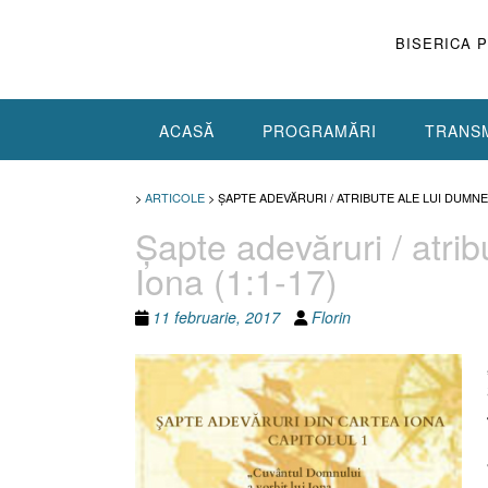
Skip
to
BISERICA 
content
ACASĂ
PROGRAMĂRI
TRANSM
>
ARTICOLE
>
ŞAPTE ADEVĂRURI / ATRIBUTE ALE LUI DUMNEZ
Şapte adevăruri / atri
Iona (1:1-17)
11 februarie, 2017
Florin