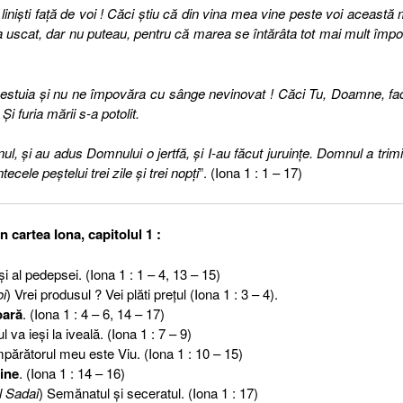
inişti faţă de voi ! Căci ştiu că din vina mea vine peste voi această
a uscat, dar nu puteau, pentru că marea se întărâta tot mai mult împo
acestuia şi nu ne împovăra cu sânge nevinovat ! Căci Tu, Doamne, fa
Şi furia mării s-a potolit.
, şi au adus Domnului o jertfă, şi I-au făcut juruinţe. Domnul a trim
cele peştelui trei zile şi trei nopţi
”. (Iona 1 : 1 – 17)
 cartea Iona, capitolul 1 :
i şi al pedepsei. (Iona 1 : 1 – 4, 13 – 15)
oi
) Vrei produsul ? Vei plăti preţul (Iona 1 : 3 – 4).
oară
. (Iona 1 : 4 – 6, 14 – 17)
l va ieşi la iveală. (Iona 1 : 7 – 9)
părătorul meu este Viu. (Iona 1 : 10 – 15)
ine
. (Iona 1 : 14 – 16)
l Sadai
) Semănatul şi seceratul. (Iona 1 : 17)