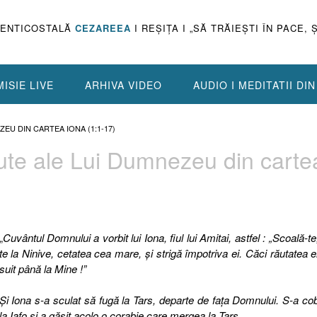
PENTICOSTALĂ
CEZAREEA
I REŞIŢA I „SĂ TRĂIEŞTI ÎN PACE, 
ISIE LIVE
ARHIVA VIDEO
AUDIO I MEDITATII DI
EU DIN CARTEA IONA (1:1-17)
bute ale Lui Dumnezeu din carte
„
Cuvântul Domnului a vorbit lui Iona, fiul lui Amitai, astfel : „Scoală-te
te la Ninive, cetatea cea mare, şi strigă împotriva ei. Căci răutatea e
suit până la Mine !”
Şi Iona s-a sculat să fugă la Tars, departe de faţa Domnului. S-a co
la Iafo şi a găsit acolo o corabie care mergea la Tars.