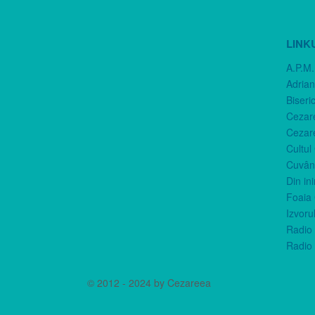
LINK
A.P.M.
Adria
Biseri
Cezar
Cezar
Cultul
Cuvânt
Din in
Foaia 
Izvorul
Radio 
Radio 
© 2012 - 2024 by Cezareea