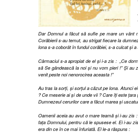
Dar Domnul a făcut să sufle pe mare un vânt nă
Corăbierii s-au temut, au strigat fiecare la dumnez
Iona s-a coborât în fundul corăbiei, s-a culcat şi a
Cârmaciul s-a apropiat de el şi i-a zis :
„Ce dorm
să Se gândească la noi şi nu vom pieri !” Şi au zis
venit peste noi nenorocirea aceasta !”
Au tras la sorţi, şi sorţul a căzut pe Iona. Atunci e
? Ce meserie ai şi de unde vii ? Care îţi este ţara
Dumnezeul cerurilor care a făcut marea şi uscatul
Oamenii aceia au avut o mare teamă şi i-au zis : 
faţa Domnului, pentru că le spusese el. Ei i-au z
era din ce în ce mai înfuriată. El le-a răspuns :