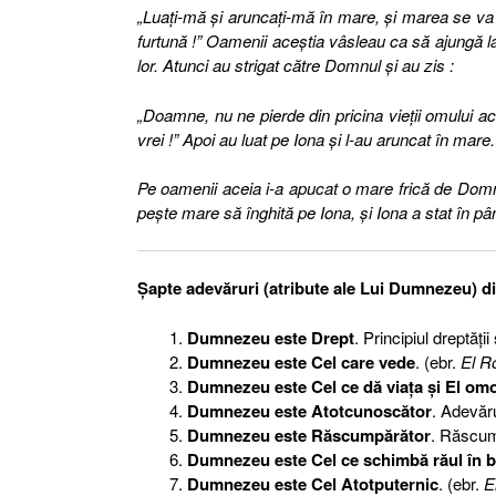
„Luaţi-mă şi aruncaţi-mă în mare, şi marea se va l
furtună !” Oamenii aceştia vâsleau ca să ajungă l
lor. Atunci au strigat către Domnul şi au zis :
„Doamne, nu ne pierde din pricina vieţii omului 
vrei !” Apoi au luat pe Iona şi l-au aruncat în mare. 
Pe oamenii aceia i-a apucat o mare frică de Domnul
peşte mare să înghită pe Iona, şi Iona a stat în pânte
Şapte adevăruri (atribute ale Lui Dumnezeu) din
Dumnezeu este Drept
. Principiul dreptăţi
Dumnezeu este Cel care vede
. (ebr.
El R
Dumnezeu este Cel ce dă viaţa şi El om
Dumnezeu este Atotcunoscător
. Adevăru
Dumnezeu este Răscumpărător
. Răscum
Dumnezeu este Cel ce schimbă răul în b
Dumnezeu este Cel Atotputernic
. (ebr.
E