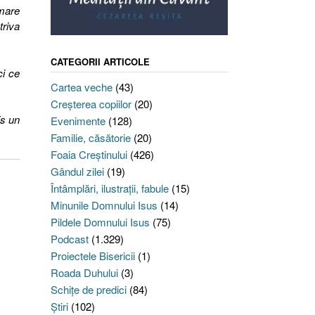
 mare
triva
CATEGORII ARTICOLE
ci ce
Cartea veche
(43)
Creşterea copiilor
(20)
is un
Evenimente
(128)
Familie, căsătorie
(20)
Foaia Creştinului
(426)
Gândul zilei
(19)
Întâmplări, ilustraţii, fabule
(15)
Minunile Domnului Isus
(14)
Pildele Domnului Isus
(75)
Podcast
(1.329)
Proiectele Bisericii
(1)
Roada Duhului
(3)
Schiţe de predici
(84)
Ştiri
(102)