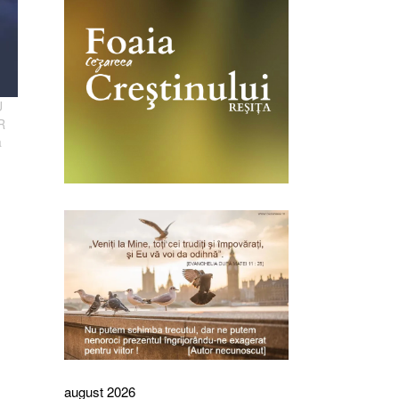
U
R
a
august 2026