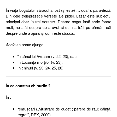
În viaţa bogatului, săracul a fost (şi este) … doar
o paranteză
.
Din cele treisprezece versete ale pildei, Lazăr este subiectul
principal doar în trei versete. Despre bogat însă scrie foarte
mult, nu atât despre ce a avut şi cum a trăit pe pământ cât
despre unde a ajuns şi cum este
dincolo
.
Acolo
se poate ajunge :
în sânul lui Avraam (v. 22, 23), sau
în Locuinţa morţilor (v. 23),
în chinuri (v. 23, 24, 25, 28).
În ce constau chinurile ?
În :
remuşcări („Mustrare de cuget ; părere de rău; căință,
regret”, DEX, 2009)