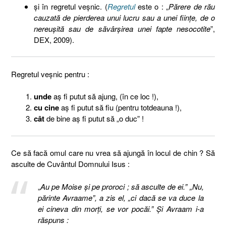
şi în regretul veşnic. (
Regretul
este o : „
Părere de rău
cauzată de pierderea unui lucru sau a unei ființe, de o
nereușită sau de săvârșirea unei fapte nesocotite
”,
DEX, 2009).
Regretul veşnic pentru :
unde
aş fi putut să ajung, (în ce loc !),
cu cine
aş fi putut să fiu (pentru totdeauna !),
cât
de bine aş fi putut să „o duc” !
Ce să facă omul care nu vrea să ajungă în locul de chin ? Să
asculte de Cuvântul Domnului Isus :
„
Au pe Moise şi pe proroci ; să asculte de ei.” „Nu,
părinte Avraame”, a zis el, „ci dacă se va duce la
ei cineva din morţi, se vor pocăi.” Şi Avraam i-a
răspuns :