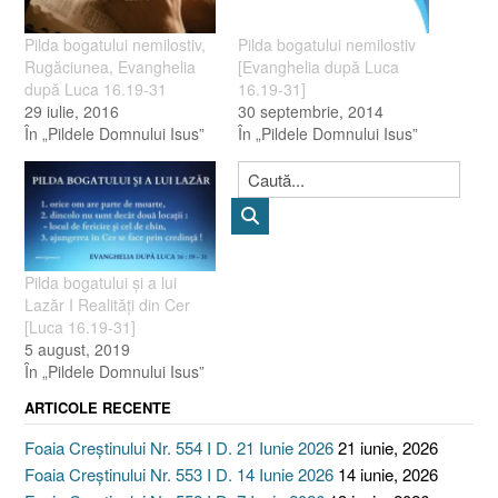
Pilda bogatului nemilostiv,
Pilda bogatului nemilostiv
Rugăciunea, Evanghelia
[Evanghelia după Luca
după Luca 16.19-31
16.19-31]
29 iulie, 2016
30 septembrie, 2014
În „Pildele Domnului Isus”
În „Pildele Domnului Isus”
Pilda bogatului şi a lui
Lazăr I Realităţi din Cer
[Luca 16.19-31]
5 august, 2019
În „Pildele Domnului Isus”
ARTICOLE RECENTE
Foaia Creștinului Nr. 554 I D. 21 Iunie 2026
21 iunie, 2026
Foaia Creștinului Nr. 553 I D. 14 Iunie 2026
14 iunie, 2026