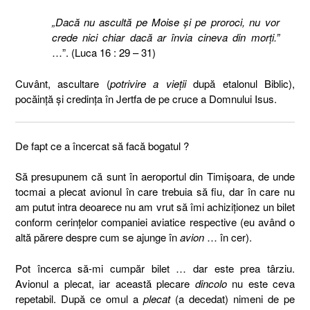
„Dacă nu ascultă pe Moise şi pe proroci, nu vor
crede nici chiar dacă ar învia cineva din morţi.”
…”. (Luca 16 : 29 – 31)
Cuvânt, ascultare (
potrivire a vieţii
după etalonul Biblic),
pocăinţă şi credinţa în Jertfa de pe cruce a Domnului Isus.
De fapt ce a încercat să facă bogatul ?
Să presupunem că sunt în aeroportul din Timişoara, de unde
tocmai a plecat avionul în care trebuia să fiu, dar în care nu
am putut intra deoarece nu am vrut să îmi achiziţionez un bilet
conform cerinţelor companiei aviatice respective (eu având o
altă părere despre cum se ajunge în
avion
… în cer).
Pot încerca să-mi cumpăr bilet … dar este prea târziu.
Avionul a plecat, iar această plecare
dincolo
nu este ceva
repetabil. După ce omul a
plecat
(a decedat) nimeni de pe