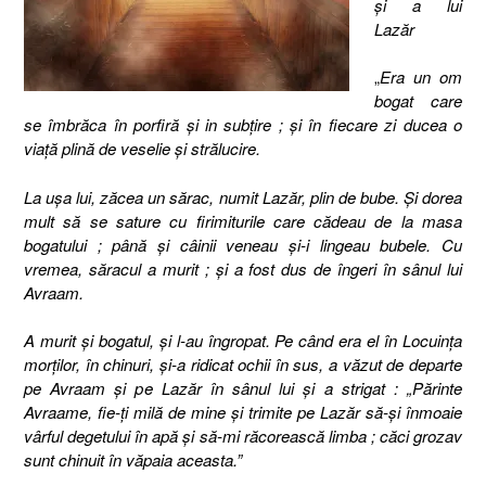
și a lui
Lazăr
„
Era un om
bogat care
se îmbrăca în porfiră şi in subţire ; şi în fiecare zi ducea o
viaţă plină de veselie şi strălucire.
La uşa lui, zăcea un sărac, numit Lazăr, plin de bube. Şi dorea
mult să se sature cu firimiturile care cădeau de la masa
bogatului ; până şi câinii veneau şi-i lingeau bubele. Cu
vremea, săracul a murit ; şi a fost dus de îngeri în sânul lui
Avraam.
A murit şi bogatul, şi l-au îngropat. Pe când era el în Locuinţa
morţilor, în chinuri, şi-a ridicat ochii în sus, a văzut de departe
pe Avraam şi pe Lazăr în sânul lui şi a strigat : „Părinte
Avraame, fie-ţi milă de mine şi trimite pe Lazăr să-şi înmoaie
vârful degetului în apă şi să-mi răcorească limba ; căci grozav
sunt chinuit în văpaia aceasta.”