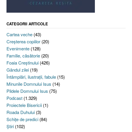
CATEGORII ARTICOLE
Cartea veche
(43)
Creşterea copiilor
(20)
Evenimente
(128)
Familie, căsătorie
(20)
Foaia Creştinului
(426)
Gândul zilei
(19)
Întâmplări, ilustraţii, fabule
(15)
Minunile Domnului Isus
(14)
Pildele Domnului Isus
(75)
Podcast
(1.329)
Proiectele Bisericii
(1)
Roada Duhului
(3)
Schiţe de predici
(84)
Ştiri
(102)