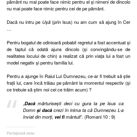
pământ nu mai poate face nimic pentru el şi nimeni de dincolo
nu mai poate face nimic pentru cei de pe pământ.
Dacă nu intru pe
Uşă
(prin Isus) nu am cum să ajung în Cer
…
Pentru bogatul de odinioară pobabil regretul a fost accentuat şi
de faptul că odată ajuns dincolo (şi convingându-se de
realitatea locului de chin) a realizat că prin viaţa lui a fost un
model negativ şi pentru familia lui.
Pentru a ajunge în Raiul Lui Dumnezeu, ce-ar fi trebuit să ştie
fraţii lui, care încă trăiau pe pământ la momentul respectiv (şi
ce trebuie să ştim noi cei ce trăim acum) ?
„
Dacă
mărturiseşti deci cu gura ta pe Isus ca
Domn
şi dacă
crezi în inima ta că Dumnezeu L-a
înviat din morţi,
vei fi
mântuit
”. (Romani 10 : 9)
Partajează asta: