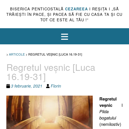
BISERICA PENTICOSTALĂ
CEZAREEA
I REŞIŢA I „SĂ
TRĂIEŞTI ÎN PACE, ŞI PACEA SĂ FIE CU CASA TA ŞI CU
TOT CE ESTE AL TĂU !”
>
ARTICOLE
>
REGRETUL VEŞNIC [LUCA 16.19-31]
Regretul veşnic [Luca
16.19-31]
3 februarie, 2021
Florin
Regretul
veşnic
I
Pilda
bogatului
(nemilostiv)