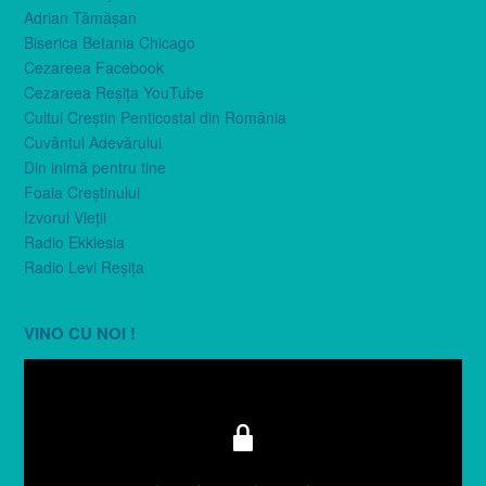
Adrian Tămăşan
Biserica Betania Chicago
Cezareea Facebook
Cezareea Reşiţa YouTube
Cultul Creştin Penticostal din România
Cuvântul Adevărului
Din inimă pentru tine
Foaia Creştinului
Izvorul Vieţii
Radio Ekklesia
Radio Levi Reşiţa
VINO CU NOI !