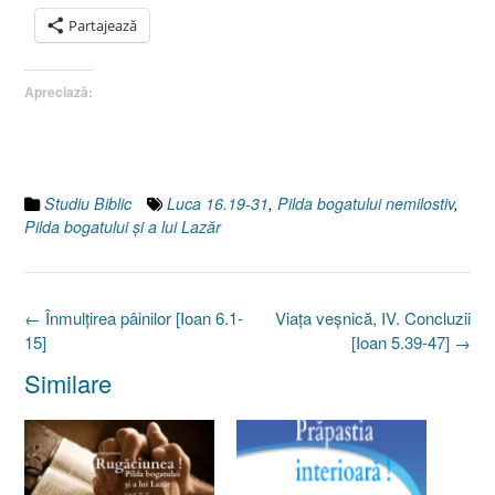
Partajează
Apreciază:
Studiu Biblic
Luca 16.19-31
,
Pilda bogatului nemilostiv
,
Pilda bogatului şi a lui Lazăr
Post
←
Înmulţirea pâinilor [Ioan 6.1-
Viaţa veşnică, IV. Concluzii
navigation
15]
[Ioan 5.39-47]
→
Similare