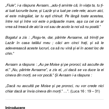
„Fiule”, i-a răspuns Avraam, „adu-ţi aminte că, în viaţa ta, tu ţi-
ai luat lucrurile bune, şi Lazăr şi-a luat pe cele rele; acum aici,
el este mângâiat, iar tu eşti chinuit. Pe lângă toate acestea,
între noi şi între voi este o prăpastie mare, aşa ca cei ce ar
vrea să treacă de aici la voi sau de acolo la noi să nu poată.”
Bogatul a zis : „Rogu-te, dar, părinte Avraame, să trimiţi pe
Lazăr în casa tatălui meu ; căci am cinci fraţi, şi să le
adeverească aceste lucruri, ca să nu vină şi ei în acest loc de
chin.”
Avraam a răspuns : „Au pe Moise şi pe proroci; să asculte de
ei.” „Nu, părinte Avraame”, a zis el, „ci dacă se va duce la ei
cineva din morţi, se vor pocăi.” Şi Avraam i-a răspuns :
„Dacă nu ascultă pe Moise şi pe proroci, nu vor crede nici
chiar dacă ar învia cineva din morţi.”
…”. (Luca 16 : 19 – 31)
Introducere