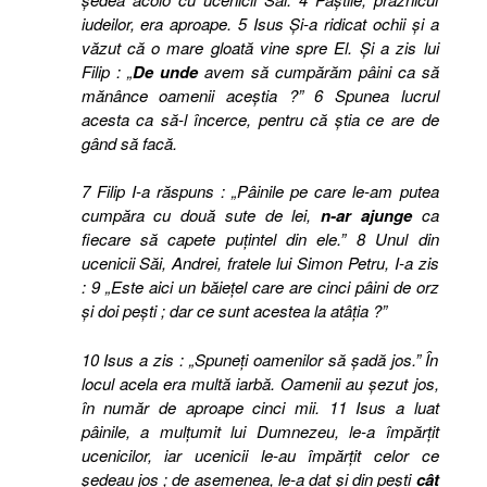
iudeilor, era aproape.
5 Isus Şi-a ridicat ochii şi a
văzut că o mare gloată vine spre El. Şi a zis lui
Filip : „
De unde
avem să cumpărăm pâini ca să
mănânce oamenii aceştia ?” 6 Spunea lucrul
acesta ca să-l încerce, pentru că ştia ce are de
gând să facă.
7 Filip I-a răspuns : „Pâinile pe care le-am putea
cumpăra cu două sute de lei,
n-ar ajunge
ca
fiecare să capete puţintel din ele.” 8 Unul din
ucenicii Săi, Andrei, fratele lui Simon Petru, I-a zis
: 9 „Este aici un băieţel care are cinci pâini de orz
şi doi peşti ; dar ce sunt acestea la atâţia ?”
10 Isus a zis : „Spuneţi oamenilor să şadă jos.” În
locul acela era multă iarbă. Oamenii au şezut jos,
în număr de aproape cinci mii. 11 Isus a luat
pâinile, a mulţumit lui Dumnezeu, le-a împărţit
ucenicilor, iar ucenicii le-au împărţit celor ce
şedeau jos ; de asemenea, le-a dat şi din peşti
cât