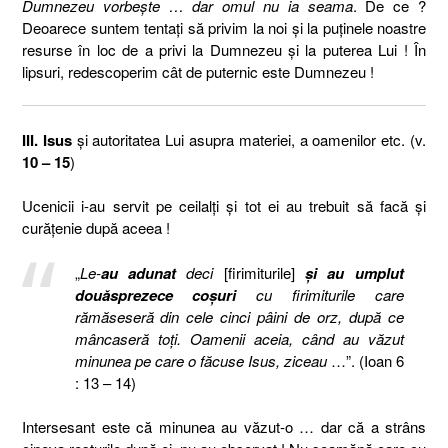
Dumnezeu vorbeşte … dar omul nu ia seama
. De ce ?
Deoarece suntem tentaţi să privim la noi şi la puţinele noastre
resurse în loc de a privi la Dumnezeu şi la puterea Lui ! În
lipsuri, redescoperim cât de puternic este Dumnezeu !
III. Isus
şi autoritatea Lui asupra materiei, a oamenilor etc. (v.
10 – 15
)
Ucenicii i-au servit pe ceilalţi şi tot ei au trebuit să facă şi
curăţenie după aceea !
„
Le-
au adunat
deci
[firimiturile]
şi au umplut
douăsprezece coşuri
cu firimiturile care
rămăseseră din cele cinci pâini de orz, după ce
mâncaseră toţi. Oamenii aceia, când au văzut
minunea pe care o făcuse Isus, ziceau
…”. (Ioan 6
: 13 – 14)
Intersesant este că minunea au văzut-o … dar că a strâns