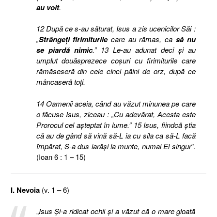
au voit
.
12 După ce s-au săturat, Isus a zis ucenicilor Săi :
„
Strângeţi firimiturile
care au rămas, ca
să nu
se piardă nimic
.” 13 Le-au adunat deci şi au
umplut douăsprezece coşuri cu firimiturile care
rămăseseră din cele cinci pâini de orz, după ce
mâncaseră toţi.
14 Oamenii aceia, când au văzut minunea pe care
o făcuse Isus, ziceau : „Cu adevărat, Acesta este
Prorocul cel aşteptat în lume.” 15 Isus, fiindcă ştia
că au de gând să vină să-L ia cu sila ca să-L facă
împărat, S-a dus iarăşi la munte, numai El singur
”.
(Ioan 6 : 1 – 15)
I. Nevoia
(v. 1 – 6)
„
Isus Şi-a ridicat ochii şi a văzut că o mare gloată