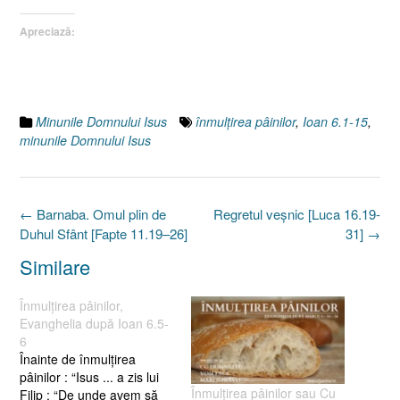
Apreciază:
Minunile Domnului Isus
înmulţirea pâinilor
,
Ioan 6.1-15
,
minunile Domnului Isus
Post
←
Barnaba. Omul plin de
Regretul veşnic [Luca 16.19-
navigation
Duhul Sfânt [Fapte 11.19–26]
31]
→
Similare
Înmulţirea pâinilor,
Evanghelia după Ioan 6.5-
6
Înainte de înmulţirea
pâinilor : “Isus ... a zis lui
Înmulţirea pâinilor sau Cu
Filip : “De unde avem să