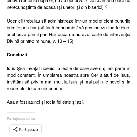
cineva resturile după ei, nu au observat ! Nu seamănă oare cu
nerecunoştinţa de acasă (şi uneori şi din biserici) ?
Ucenicii trebuiau să administreze într-un mod eficient bunurile
primite prin har (să facă economie / să gestioneze foarte bine,
acel ceva primit prin Har după ce au avut parte de intervenţia
Divină printr-o minune, v. 10 – 15).
Concluzii
Isus Şi-a învăţat ucenicii o lecţie de care avem şi noi parte în
mod constant. În umblarea noastră spre Cer alături de Isus,
învăţăm să privim mai mult la Isus şi mai puţin le nevoi şi la
resursele de care dispunem.
Aşa a fost atunci şi tot la fel este şi azi.
Partajează asta:
Partajează