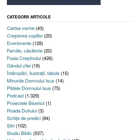
CATEGORII ARTICOLE
Cartea veche
(43)
Creşterea copiilor
(20)
Evenimente
(128)
Familie, căsătorie
(20)
Foaia Creştinului
(426)
Gândul zilei
(19)
Întâmplări, ilustraţii, fabule
(15)
Minunile Domnului Isus
(14)
Pildele Domnului Isus
(75)
Podcast
(1.329)
Proiectele Bisericii
(1)
Roada Duhului
(3)
Schiţe de predici
(84)
Ştiri
(102)
Studiu Biblic
(537)