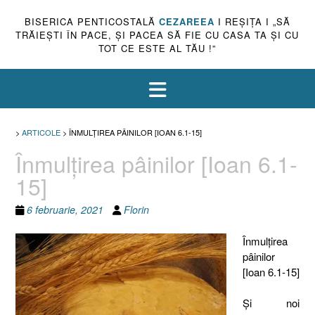
BISERICA PENTICOSTALĂ
CEZAREEA
I REŞIŢA I „SĂ
TRĂIEŞTI ÎN PACE, ŞI PACEA SĂ FIE CU CASA TA ŞI CU
TOT CE ESTE AL TĂU !”
>
ARTICOLE
>
ÎNMULŢIREA PÂINILOR [IOAN 6.1-15]
Înmulţirea pâinilor [Ioan 6.1-
15]
6 februarie, 2021
Florin
Înmulţirea
pâinilor
[Ioan 6.1-15]
Şi noi