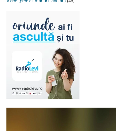
Video (predici, mărturii, cântări)
(46)