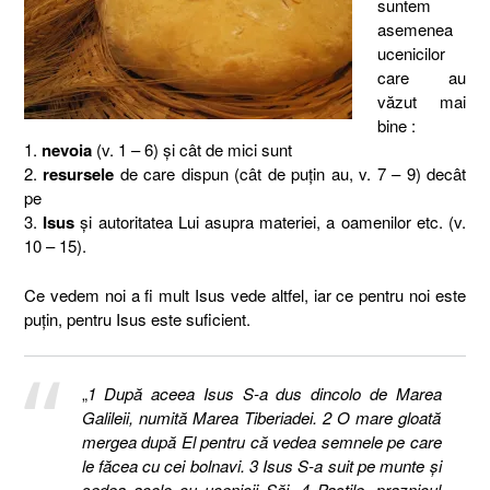
suntem
asemenea
ucenicilor
care au
văzut mai
bine :
1.
nevoia
(v. 1 – 6) şi cât de mici sunt
2.
resursele
de care dispun (cât de puţin au, v. 7 – 9) decât
pe
3.
Isus
şi autoritatea Lui asupra materiei, a oamenilor etc. (v.
10 – 15).
Ce vedem noi a fi mult Isus vede altfel, iar ce pentru noi este
puţin, pentru Isus este suficient.
„
1 După aceea Isus S-a dus dincolo de Marea
Galileii, numită Marea Tiberiadei. 2 O mare gloată
mergea după El pentru că vedea semnele pe care
le făcea cu cei bolnavi. 3 Isus S-a suit pe munte şi
şedea acolo cu ucenicii Săi. 4 Paştile, praznicul