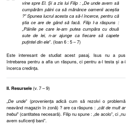
vine spre El. Şi a zis lui Filip : „De unde avem să
cumpărăm pâini ca să mănânce oamenii aceştia
?” Spunea lucrul acesta ca să-l încerce, pentru că
ştia ce are de gând să facă. Filip I-a răspuns :
„Pâinile pe care le-am putea cumpăra cu două
sute de lei, n-ar ajunge ca fiecare să capete
puţintel din ele
”. (Ioan 6 : 5 – 7)
Este interesant de studiat acest pasaj. Isus nu a pus
întrebarea pentru a afla un răspuns, ci pentru a-l testa şi a-i
încerca credinţa.
II. Resursele
(v. 7 – 9)
„
De unde
” (provenienţa adică cum să rezolvi o problemă
neavând magazin în zonă) ? are ca răspuns : „
cât de mult ar
trebui
” (cantitatea necesară). Filip nu spune : „de acolo”, ci „nu
avem suficenţi bani”.