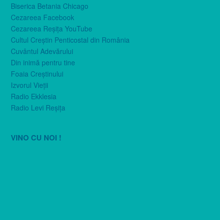
Biserica Betania Chicago
Cezareea Facebook
Cezareea Reşiţa YouTube
Cultul Creştin Penticostal din România
Cuvântul Adevărului
Din inimă pentru tine
Foaia Creştinului
Izvorul Vieţii
Radio Ekklesia
Radio Levi Reşiţa
VINO CU NOI !