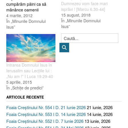
Dumnezeu vom face mari
cumpărăm pâini ca să
isprăvi ! [Marcu 6.30-44]
mănânce oamenii
15 august, 2018
aceştia?” Spunea lucrul
4 martie, 2012
În „Minunile Domnului
acesta ca să-l încerce,
În „Minunile Domnului
Isus”
pentru că ştia ce are de
Isus”
gând să facă.” (Ioan 6 : 5,
6) “Cum ar putea cineva
să sature cu pâine pe…
Intrarea Domnului Isus în
Ierusalim sau Lecţiile lui :
„Nu am !” I Luca 19.29-40
5 aprilie, 2015
În „Schiţe de predici”
ARTICOLE RECENTE
Foaia Creștinului Nr. 554 I D. 21 Iunie 2026
21 iunie, 2026
Foaia Creștinului Nr. 553 I D. 14 Iunie 2026
14 iunie, 2026
Foaia Creștinului Nr. 552 I D. 7 Iunie 2026
13 iunie, 2026
Foaia Creștinului Nr. 551 I D. 31 Mai 2026
13 iunie, 2026