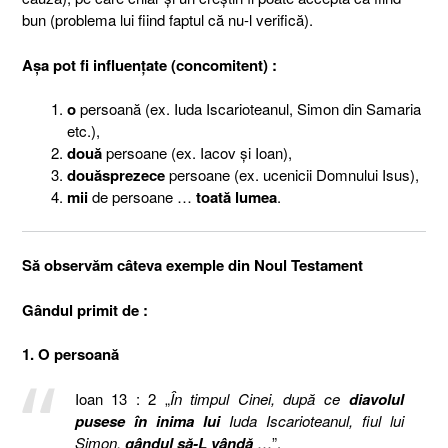
bun (problema lui fiind faptul că nu-l verifică).
Aşa pot fi influenţate (concomitent) :
o
persoană (ex. Iuda Iscarioteanul, Simon din Samaria
etc.),
două
persoane (ex. Iacov şi Ioan),
douăsprezece
persoane (ex. ucenicii Domnului Isus),
mii
de persoane …
toată lumea
.
Să observăm câteva exemple din Noul Testament
Gândul primit de :
1. O persoană
Ioan 13 : 2 „
În timpul Cinei, după ce
diavolul
pusese în inima lui
Iuda Iscarioteanul, fiul lui
Simon,
gândul
să-L vândă
…”.