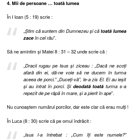
4. Mii de persoane … toată lumea
În I Ioan (5 : 19) scrie :
„
Ştim că suntem din Dumnezeu şi că
toată lumea
zace
în cel rău
”.
Să ne amintim şi Matei 8 : 31 – 32 unde scrie că :
„
Dracii rugau pe Isus şi ziceau : „Dacă ne scoţi
afară din ei, dă-ne voie să ne ducem în turma
aceea de porci.” „Duceţi-vă”, le-a zis El. Ei au ieşit
şi au intrat în porci. Şi
deodată
toată
turma s-a
repezit de pe râpă în mare, şi a pierit în ape
”.
Nu cunoaştem numărul porcilor, dar este clar că erau mulţi !
În Luca (8 : 30) scrie că pe omul îndrăcit :
„
Isus l-a întrebat : „Cum îţi este numele?”