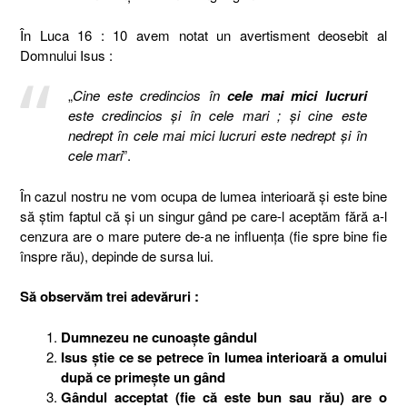
În Luca 16 : 10 avem notat un avertisment deosebit al
Domnului Isus :
„
Cine este credincios în
cele mai mici lucruri
este credincios şi în cele mari ; şi cine este
nedrept în cele mai mici lucruri este nedrept şi în
cele mari
”.
În cazul nostru ne vom ocupa de lumea interioară şi este bine
să ştim faptul că şi un singur gând pe care-l aceptăm fără a-l
cenzura are o mare putere de-a ne influenţa (fie spre bine fie
înspre rău), depinde de sursa lui.
Să observăm trei adevăruri :
Dumnezeu ne cunoaşte gândul
Isus ştie ce se petrece în lumea interioară a omului
după ce primeşte un gând
Gândul acceptat (fie că este bun sau rău) are o