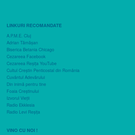
LINKURI RECOMANDATE
A.P.M.E. Cluj
Adrian Tămăşan
Biserica Betania Chicago
Cezareea Facebook
Cezareea Reşiţa YouTube
Cultul Creştin Penticostal din România
Cuvântul Adevărului
Din inimă pentru tine
Foaia Creştinului
Izvorul Vieţii
Radio Ekklesia
Radio Levi Reşiţa
VINO CU NOI !