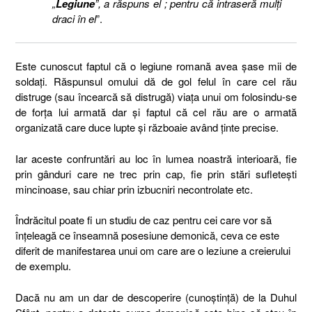
„
Legiune
”, a răspuns el ; pentru că intraseră mulţi
draci în el
”.
Este cunoscut faptul că o legiune romană avea şase mii de
soldaţi. Răspunsul omului dă de gol felul în care cel rău
distruge (sau încearcă să distrugă) viaţa unui om folosindu-se
de forţa lui armată dar şi faptul că cel rău are o armată
organizată care duce lupte şi războaie având ţinte precise.
Iar aceste confruntări au loc în lumea noastră interioară, fie
prin gânduri care ne trec prin cap, fie prin stări sufleteşti
mincinoase, sau chiar prin izbucniri necontrolate etc.
Îndrăcitul poate fi un studiu de caz pentru cei care vor să
înţeleagă ce înseamnă posesiune demonică, ceva ce este
diferit de manifestarea unui om care are o leziune a creierului
de exemplu.
Dacă nu am un dar de descoperire (cunoştinţă) de la Duhul