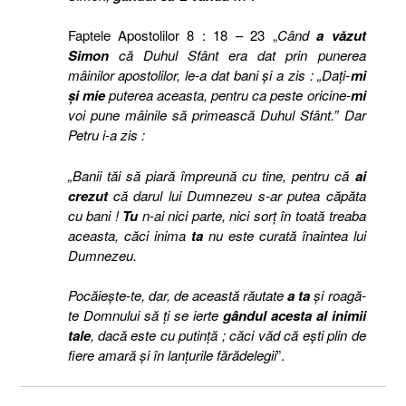
Faptele Apostolilor 8 : 18 – 23 „
Când
a văzut
Simon
că Duhul Sfânt era dat prin punerea
mâinilor apostolilor, le-a dat bani şi a zis : „Daţi-
mi
şi mie
puterea aceasta, pentru ca peste oricine-
mi
voi pune mâinile să primească Duhul Sfânt.” Dar
Petru i-a zis :
„Banii tăi să piară împreună cu tine, pentru că
ai
crezut
că darul lui Dumnezeu s-ar putea căpăta
cu bani !
Tu
n-ai nici parte, nici sorţ în toată treaba
aceasta, căci inima
ta
nu este curată înaintea lui
Dumnezeu.
Pocăieşte-te, dar, de această răutate
a ta
şi roagă-
te Domnului să ţi se ierte
gândul acesta
al inimii
tale
, dacă este cu putinţă ; căci văd că eşti plin de
fiere amară şi în lanţurile fărădelegii
”.