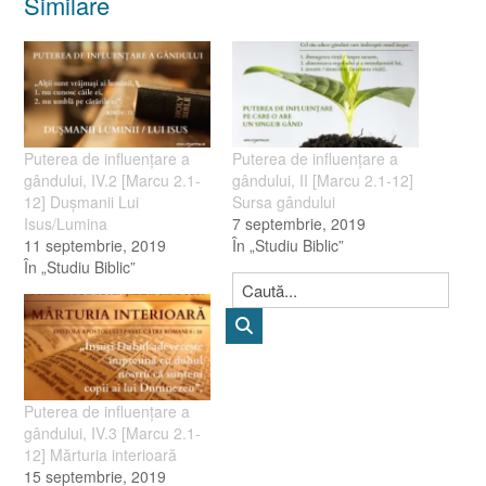
Similare
Puterea de influenţare a
Puterea de influenţare a
gândului, IV.2 [Marcu 2.1-
gândului, II [Marcu 2.1-12]
12] Duşmanii Lui
Sursa gândului
Isus/Lumina
7 septembrie, 2019
11 septembrie, 2019
În „Studiu Biblic”
În „Studiu Biblic”
Puterea de influenţare a
gândului, IV.3 [Marcu 2.1-
12] Mărturia interioară
15 septembrie, 2019