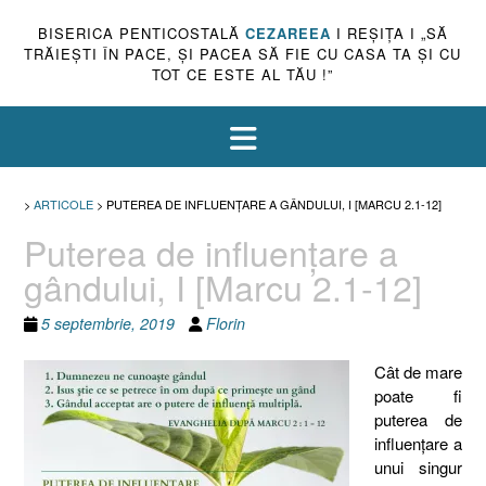
BISERICA PENTICOSTALĂ
CEZAREEA
I REŞIŢA I „SĂ
TRĂIEŞTI ÎN PACE, ŞI PACEA SĂ FIE CU CASA TA ŞI CU
TOT CE ESTE AL TĂU !”
>
ARTICOLE
>
PUTEREA DE INFLUENŢARE A GÂNDULUI, I [MARCU 2.1-12]
Puterea de influenţare a
gândului, I [Marcu 2.1-12]
5 septembrie, 2019
Florin
Cât de mare
poate fi
puterea de
influenţare a
unui singur