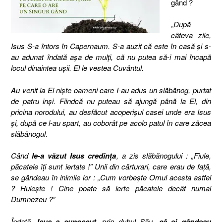
gând ?
„
După
câteva zile,
Isus S-a întors în Capernaum. S-a auzit că este în casă şi s-
au adunat îndată aşa de mulţi, că nu putea să-i mai încapă
locul dinaintea uşii. El le vestea Cuvântul.
Au venit la El nişte oameni care I-au adus un slăbănog, purtat
de patru inşi. Fiindcă nu puteau să ajungă până la El, din
pricina norodului, au desfăcut acoperişul casei unde era Isus
şi, după ce l-au spart, au coborât pe acolo patul în care zăcea
slăbănogul
.
Când
le-a văzut
Isus credinţa
, a zis slăbănogului : „Fiule,
păcatele îţi sunt iertate !” Unii din cărturari, care erau de faţă,
se gândeau în inimile lor : „Cum vorbeşte Omul acesta astfel
? Huleşte ! Cine poate să ierte păcatele decât numai
Dumnezeu ?”
Îndată,
Isus a cunoscut
, prin duhul Său,
că ei gândeau