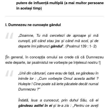
putere de influenţă multiplă (a mai multor persoane
în acelaşi timp)
I. Dumnezeu ne cunoaşte gândul
„
Doamne, Tu mă cercetezi de aproape şi mă
cunoşti, ştii când stau jos şi când mă scol,
şi de
departe îmi pătrunzi
gândul
”. (Psalmul 139 : 1- 2)
[În general, în concepţia omului se crede că că Dumnezeu
este departe, iar psalmistul ne vorbeşte pe înţelesul nostru !]
„
Unii din cărturari, care erau de faţă, se gândeau în
inimile lor : „Cum vorbeşte Omul acesta astfel ?
Huleşte ! Cine poate să ierte păcatele decât numai
Dumnezeu ?”
Îndată, Isus a cunoscut, prin duhul Său, că ei
gândeau astfel în ei
şi le-a zis : „Pentru ce aveţi