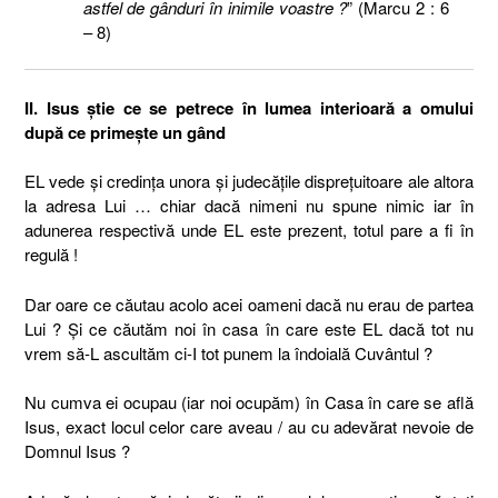
astfel de gânduri în inimile voastre ?
” (Marcu 2 : 6
– 8)
II. Isus ştie ce se petrece în lumea interioară a omului
după ce primeşte un gând
EL vede şi credinţa unora şi judecăţile dispreţuitoare ale altora
la adresa Lui … chiar dacă nimeni nu spune nimic iar în
adunerea respectivă unde EL este prezent, totul pare a fi în
regulă !
Dar oare ce căutau acolo acei oameni dacă nu erau de partea
Lui ? Şi ce căutăm noi în casa în care este EL dacă tot nu
vrem să-L ascultăm ci-I tot punem la îndoială Cuvântul ?
Nu cumva ei ocupau (iar noi ocupăm) în Casa în care se află
Isus, exact locul celor care aveau / au cu adevărat nevoie de
Domnul Isus ?