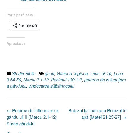
Partajează asta:
Partajează
Apreciază:
Studiu Biblic
gând
,
Gânduri
,
legiune
,
Luca 16.10
,
Luca
9.54-56
,
Marcu 2.1-12
,
Psalmul 139.1-2
,
puterea de influenţare
a gândului
,
vindecarea slăbănogului
Post
←
Puterea de influenţare a
Botezul lui Ioan sau Botezul în
navigation
gândului, II [Marcu 2.1-12]
apă [Matei 21.23-27]
→
Sursa gândului