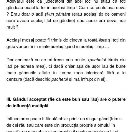
Adevărul este că judecătorii din acel loc nu ştiau că toţi
gândeau exact la fel în acelaşi timp ! Cum se poate aşa ceva
? Erau doar
o apă şi-un pământ
(erau acelaşi tip de oameni
care aveau acelaşi fel de gândire) sau acolo era ceva mai
mult ?
Acelaşi mesaj poate fi trimis de cineva la toată
lista
şi toţi din
grup vor primi în minte acelaşi gând în acelaşi timp …
Dar contează nu ce-mi trece prin minte, (
pachetul
trimis din
iad pe adresa mea), ci dacă chiar aşa de uşor iau de bune
toate gândurile aflate în lumea mea interioară fără a le
cenzura (dacă deschid
pachetul
şi mă înfrupt din el).
III. Gândul acceptat (fie că este bun sau rău) are o putere
de influenţă multiplă
Influenţarea poate fi făcută chiar printr-un singur gând (trimis
de cel rău sau care este din producţia proprie a omului în
cauză), pe care chiar şi un creştin îl poate accepta ca fiind