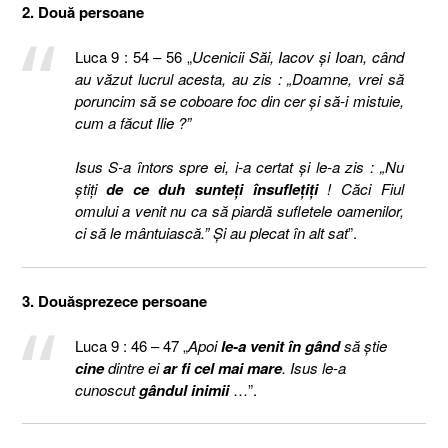
2. Două persoane
Luca 9 : 54 – 56 „
Ucenicii Săi, Iacov şi Ioan, când
au văzut lucrul acesta, au zis : „Doamne, vrei să
poruncim să se coboare foc din cer şi să-i mistuie,
cum a făcut Ilie ?”
Isus S-a întors spre ei, i-a certat şi le-a zis : „Nu
ştiţi
de ce duh sunteţi însufleţiţi
! Căci Fiul
omului a venit nu ca să piardă sufletele oamenilor,
ci să le mântuiască.” Şi au plecat în alt sat
”.
3. Douăsprezece persoane
Luca 9 : 46 – 47 „
Apoi
le-a venit în gând
să ştie
cine
dintre ei
ar fi cel mai mare
. Isus le-a
cunoscut
gândul inimii
…”.