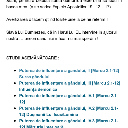
Sfânt, pentru a detecta sursa demonică este bine să stau în
banca mea, (a se vedea Faptele Apostolilor 19 : 13 – 17).
Avertizarea o facem ştiind foarte bine la ce ne referim !
Slavă Lui Dumnezeu, că în Harul Lui EL intervine în ajutorul
nostru … uneori când nici măcar nu mai sperăm !
STUDII ASEMĂNĂTOARE :
Puterea de influenţare a gândului, II [Marcu 2.1-12]
Sursa gândului
Puterea de influenţare a gândului, III [Marcu 2.1-12]
Influenţa demonică
Puterea de influenţare a gândului, IV.1 [Marcu 2.1-
12]
Puterea de influenţare a gândului, IV.2 [Marcu 2.1-
12] Duşmanii Lui Isus/Lumina
Puterea de influenţare a gândului, IV.3 [Marcu 2.1-
12] Mărturia interioară