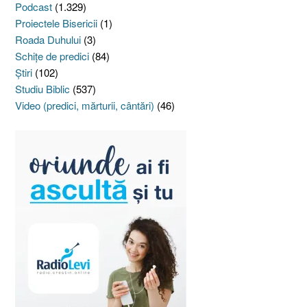
Podcast
(1.329)
Proiectele Bisericii
(1)
Roada Duhului
(3)
Schiţe de predici
(84)
Ştiri
(102)
Studiu Biblic
(537)
Video (predici, mărturii, cântări)
(46)