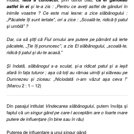
astfel în ei
şi le-a zis : „Pentru ce aveţi astfel de gânduri în
inimile voastre ? Ce este mai lesne: a zice slăbănogului :
„Păcatele îţi sunt iertate”, ori a zice : „Scoală-te, ridică-ţi patul
şi umblă” ?
Dar, ca să ştiţi că Fiul omului are putere pe pământ să ierte
păcatele, „Ţie îţi poruncesc”, a zis El slăbănogului, „scoală-te,
ridică-ţi patul şi du-te acasă.”
Şi îndată, slăbănogul s-a sculat, şi-a ridicat patul şi a ieşit
afară în faţa tuturor ; aşa că toţi au rămas uimiţi şi slăveau pe
Dumnezeu şi ziceau: „Niciodată n-am văzut aşa ceva !
”
(Marcu 2 : 1 – 12)
Din pasajul intitulat
Vindecarea slăbănogului
, putem învăţa şi
faptul că
un singur gând pe care-l acceptăm are o foarte mare
putere de influenţare (în bine sau în rău)
Puterea de influenţare a unui singur gând