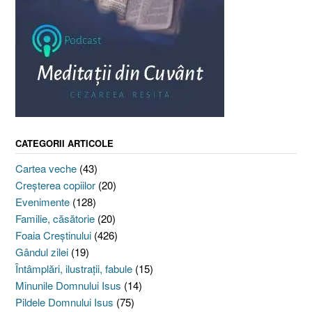
CATEGORII ARTICOLE
Cartea veche
(43)
Creşterea copiilor
(20)
Evenimente
(128)
Familie, căsătorie
(20)
Foaia Creştinului
(426)
Gândul zilei
(19)
Întâmplări, ilustraţii, fabule
(15)
Minunile Domnului Isus
(14)
Pildele Domnului Isus
(75)