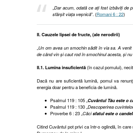
„
Dar acum, odată ce aţi fost izbăviţi de p
sfârşit viaţa veşnică
”. (
Romani 6 : 22
)
II. Cauzele lipsei de fructe, (ale nerodirii)
„
Un om avea un smochin sădit în via sa. A venit să 
de când vin şi caut rod în smochinul acesta, şi n
II.1. Lumina insuficientă
(în cazul pomului), necit
Dacă nu are suficientă lumină, pomul va renunţ
energia doar pentru a beneficia de lumină.
Psalmul 119 : 105 „
Cuvântul Tău este o c
Psalmul 119 : 130 „
Descoperirea cuvintelo
Proverbe 6 : 23 „
Căci
sfatul este o cande
Citind Cuvântul pot privi ca într-o oglindă, în ca