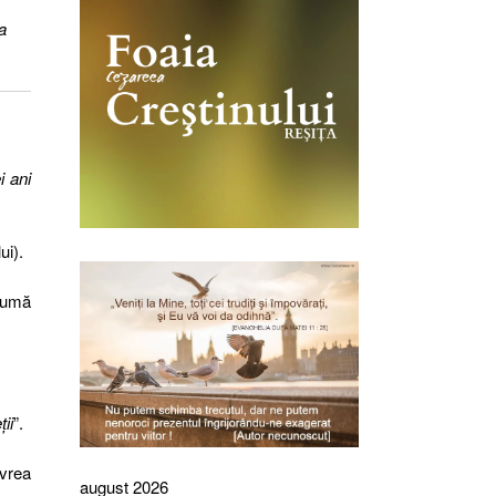
a
i ani
ui).
nsumă
ii
”.
 vrea
august 2026