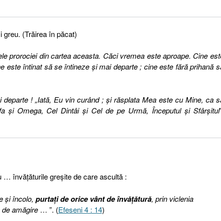
i greu. (Trăirea în păcat)
tele prorociei din cartea aceasta. Căci vremea este aproape. Cine est
e este întinat să se întineze şi mai departe ; cine este fără prihană s
i departe ! „Iată, Eu vin curând ; şi răsplata Mea este cu Mine, ca s
lfa şi Omega, Cel Dintâi şi Cel de pe Urmă, Începutul şi Sfârşitul
 învăţăturile greşite de care ascultă :
e şi încolo,
purtaţi de orice vânt de învăţătură
, prin viclenia
le de amăgire
… ”. (
Efeseni 4 : 14
)