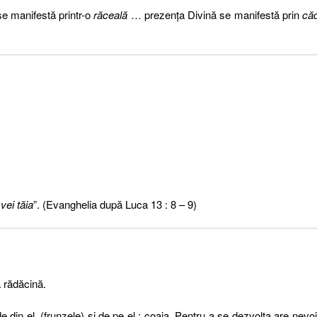
se manifestă printr-o
răceală
… prezenţa Divină se manifestă prin
că
vei tăia
”. (Evanghelia după Luca 13 : 8 – 9)
:
a rădăcină.
din el, (frunzele) şi de pe el : coaja. Pentru a se dezvolta are nevo