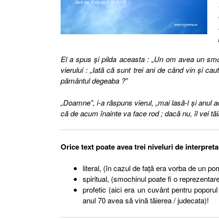
El a spus şi pilda aceasta : „Un om avea un smoch
vierului : „Iată că sunt trei ani de când vin şi c
pământul degeaba ?”
„Doamne”, i-a răspuns vierul, „mai lasă-l şi anul a
că de acum înainte va face rod ; dacă nu, îl vei tăi
Orice text poate avea trei niveluri de interpreta
literal, (în cazul de faţă era vorba de un p
spiritual, (smochinul poate fi o reprezentare
profetic (aici era un cuvânt pentru poporul
anul 70 avea să vină tăierea / judecata)!