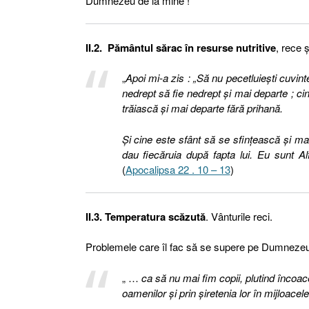
Dumnezeu de la mine !
II.2. Pământul sărac în resurse nutritive
, rece ş
„
Apoi mi-a zis : „Să nu pecetluieşti cuvin
nedrept să fie nedrept şi mai departe ; cin
trăiască şi mai departe fără prihană.
Şi cine este sfânt să se sfinţească şi ma
dau fiecăruia după fapta lui. Eu sunt A
(
Apocalipsa 22 . 10 – 13
)
II.3. Temperatura scăzută
. Vânturile reci.
Problemele care îl fac să se supere pe Dumnezeu …
„ …
ca să nu mai fim copii, plutind încoac
oamenilor şi prin şiretenia lor în mijloace