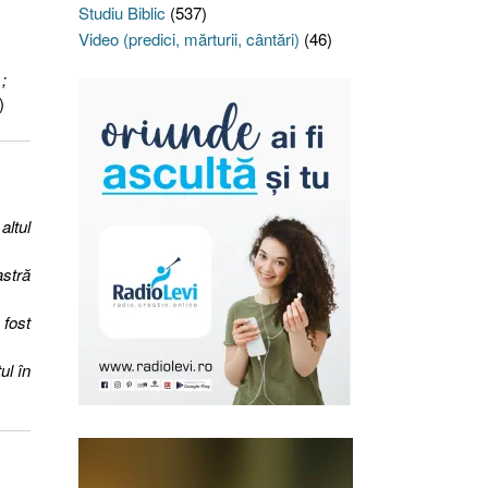
Studiu Biblic
(537)
Video (predici, mărturii, cântări)
(46)
;
)
altul
astră
 fost
ul în