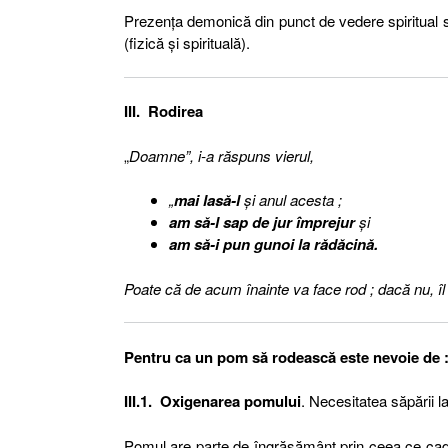
Prezenţa demonică din punct de vedere spiritual 
(fizică şi spirituală).
III. Rodirea
„
Doamne”, i-a răspuns vierul,
„
mai lasă-l
şi anul acesta ;
am să-l sap de jur împrejur
şi
am să-i pun gunoi la rădăcină.
Poate că de acum înainte va face rod ; dacă nu, îl 
Pentru ca un pom să rodească este nevoie de 
III.1. Oxigenarea pomului
. Necesitatea săpării l
Pomul are parte de îngrăşământ prin ceea ce cade 