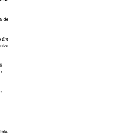
ea de
u fim
zolva
ă
u
m
tele,