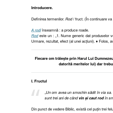
Introducere.
Definirea termenilor.
Rod
/ fruct. (În continuare va 
A rodi
înseamnă : a produce roade.
Rod
este un : „1. Nume generic dat produselor veget
Urmare, rezultat, efect (al unei acțiuni). ♦ Folos, a
Fiecare om trăieşte prin Harul Lui Dumnezeu,
datorită meritelor lui) dar trebu
I. Fructul
„
Un om avea un smochin sădit în via sa
sunt trei ani de când
vin şi caut rod
în sm
Din punct de vedere Biblic, există cel puţin trei fel