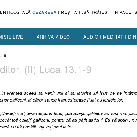
PENTICOSTALĂ
CEZAREEA
I REŞIŢA I „SĂ TRĂIEŞTI ÎN PACE, 
ISIE LIVE
ARHIVA VIDEO
AUDIO I MEDITATII DI
.1-9
itor, (II) Luca 13.1-9
„
În vremea aceea au venit unii şi au istorisit lui Isus ce se întâm
unor galileeni, al căror sânge îl amestecase Pilat cu jertfele lor.
„Credeţi voi”, le-a răspuns Isus, „că aceşti galileeni au fost mai păc
decât toţi ceilalţi galileeni, pentru că au păţit astfel ? Eu vă spun : nu 
dacă nu vă pocăiţi, toţi veţi pieri la fel.