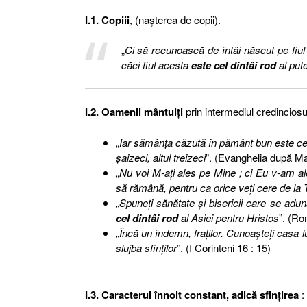
I.1. Copiii
, (naşterea de copii).
„
Ci să recunoască de întâi născut pe fiul 
căci fiul acesta
este cel dintâi rod
al pute
I.2. Oamenii mântuiţi
prin intermediul credinciosu
„
Iar sămânţa căzută în pământ bun este cel 
şaizeci, altul treizeci
”. (Evanghelia după Ma
„
Nu voi M-aţi ales pe Mine ; ci Eu v-am al
să rămână, pentru ca orice veţi cere de la
„
Spuneţi sănătate şi bisericii care se adun
cel dintâi rod
al Asiei pentru Hristos
”. (Ro
„
Încă un îndemn, fraţilor. Cunoaşteţi casa l
slujba sfinţilor
”. (I Corinteni 16 : 15)
I.3. Caracterul înnoit constant, adică sfinţirea
: