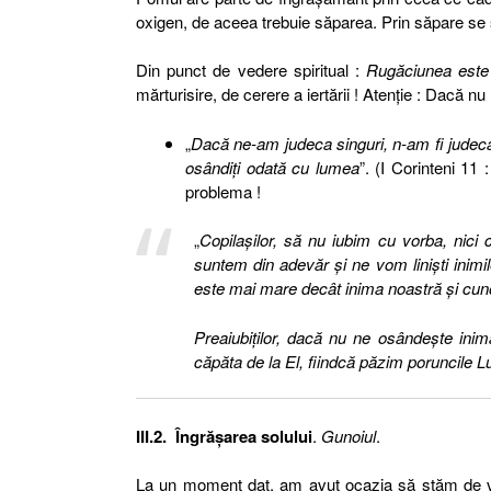
oxigen, de aceea trebuie săparea. Prin săpare se 
Din punct de vedere spiritual :
Rugăciunea este r
mărturisire, de cerere a iertării ! Atenţie : Dacă 
„
Dacă ne-am judeca singuri, n-am fi judec
osândiţi odată cu lumea
”. (I Corinteni 11 
problema !
„
Copilaşilor, să nu iubim cu vorba, nici
suntem din adevăr şi ne vom linişti inim
este mai mare decât inima noastră şi cunoa
Preaiubiţilor, dacă nu ne osândeşte in
căpăta de la El, fiindcă păzim poruncile Lu
III.2. Îngrăşarea solului
.
Gunoiul
.
La un moment dat, am avut ocazia să stăm de v