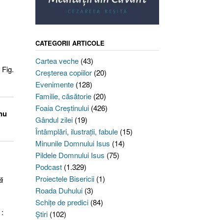
CATEGORII ARTICOLE
Cartea veche
(43)
 Fig.
Creşterea copiilor
(20)
Evenimente
(128)
Familie, căsătorie
(20)
Foaia Creştinului
(426)
(nu
Gândul zilei
(19)
Întâmplări, ilustraţii, fabule
(15)
Minunile Domnului Isus
(14)
Pildele Domnului Isus
(75)
Podcast
(1.329)
Proiectele Bisericii
(1)
ă
Roada Duhului
(3)
Schiţe de predici
(84)
 :
Ştiri
(102)