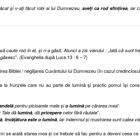
ăcat şi v-aţi făcut robi ai lui Dumnezeu,
aveţi ca rod sfinţirea
, iar c
caute rod în el, şi n-a găsit. Atunci a zis vierului : „Iată că sunt tre
u găsesc
”. (Evanghelia după Luca 13 : 6 – 7)
irea Bibliei / neglijarea Cuvântului lui Dumnezeu (în cazul credinciosul
a la frunzele care nu au parte de lumină şi practic pomul îşi co
andelă
pentru picioarele mele şi
o lumină
pe cărarea mea
”.
r Tale dă
lumină
, dă
pricepere
celor fără răutate
”.
lă
,
învăţătura este o lumină
, iar îndemnul şi mustrarea sunt calea vieţ
re mi se arată starea mea şi ce trebuie să fac pentru a deveni ceea ce