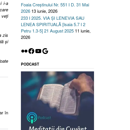
i i-a
Foaia Creștinului Nr. 551 I D. 31 Mai
 care
2026
13 iunie, 2026
 veţi
233 I 2025. VIA ȘI LENEVIA SAU
LENEA SPIRITUALĂ [Isaia 5.7 I 2
Petru 1.3-5] 21 August 2025
11 iunie,
a zis
2026
dă şi
Flickr
Facebook
YouTube
Google
Poate
PODCAST
ar în