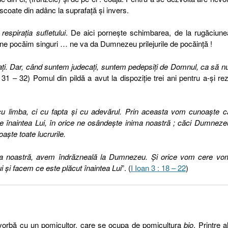
scoate din adânc la suprafaţă şi invers.
espiraţia sufletului
. De aici porneşte schimbarea, de la rugăciun
nu ne pocăim singuri … ne va da Dumnezeu prilejurile de pocăinţă !
aţi. Dar, când suntem judecaţi, suntem pedepsiţi de Domnul, ca să n
: 31 – 32) Pomul din pildă a avut la dispoziţie trei ani pentru a-şi re
 cu limba, ci cu fapta şi cu adevărul. Prin aceasta vom cunoaşte c
ile înaintea Lui, în orice ne osândeşte inima noastră ; căci Dumneze
şte toate lucrurile.
ima noastră, avem îndrăzneală la Dumnezeu. Şi orice vom cere vo
i şi facem ce este plăcut înaintea Lui
”. (
I Ioan 3 : 18 – 22
)
orbă cu un pomicultor, care se ocupa de pomicultura
bio
. Printre al