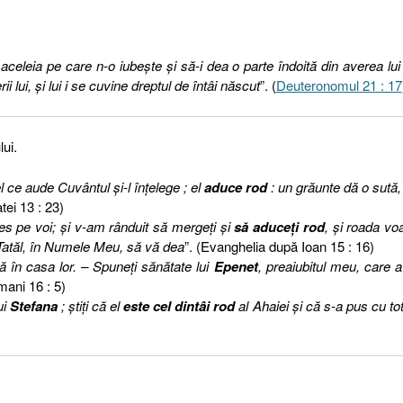
aceleia pe care n-o iubeşte şi să-i dea o parte îndoită din averea lui 
rii lui, şi lui i se cuvine dreptul de întâi născut
”. (
Deuteronomul 21 : 17
lui.
ce aude Cuvântul şi-l înţelege ; el
aduce rod
: un grăunte dă o sută, 
tei 13 : 23)
es pe voi; şi v-am rânduit să mergeţi şi
să aduceţi rod
, şi roada vo
 Tatăl, în Numele Meu, să vă dea
”. (Evanghelia după Ioan 15 : 16)
ă în casa lor. – Spuneţi sănătate lui
Epenet
, preaiubitul meu, care a
mani 16 : 5)
ui
Stefana
; ştiţi că el
este cel dintâi rod
al Ahaiei şi că s-a pus cu tot