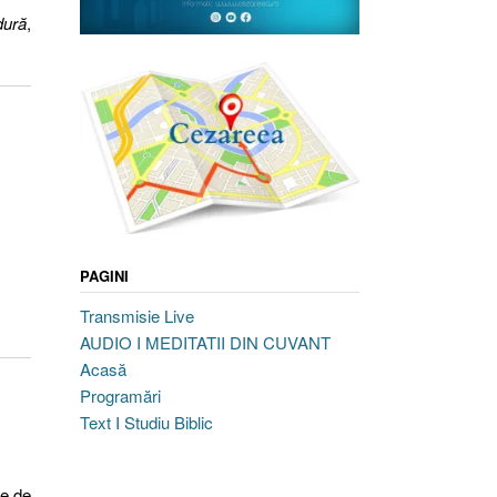
dură
,
PAGINI
Transmisie Live
AUDIO I MEDITATII DIN CUVANT
Acasă
Programări
Text I Studiu Biblic
ie de