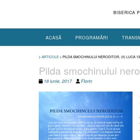
Skip
to
BISERICA 
content
ACASĂ
PROGRAMĂRI
TRANSM
>
ARTICOLE
>
PILDA SMOCHINULUI NERODITOR, (II) LUCA 13
Pilda smochinului nerod
18 iunie, 2017
Florin