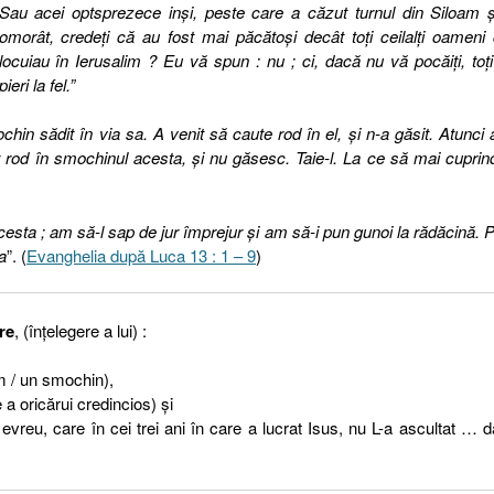
Sau acei optsprezece inşi, peste care a căzut turnul din Siloam ş
omorât, credeţi că au fost mai păcătoşi decât toţi ceilalţi oameni
locuiau în Ierusalim ? Eu vă spun : nu ; ci, dacă nu vă pocăiţi, toţi
pieri la fel.”
in sădit în via sa. A venit să caute rod în el, şi n-a găsit. Atunci 
aut rod în smochinul acesta, şi nu găsesc. Taie-l. La ce să mai cuprin
cesta ; am să-l sap de jur împrejur şi am să-i pun gunoi la rădăcină. 
a
”. (
Evanghelia după Luca 13 : 1 – 9
)
re
, (înţelegere a lui) :
om / un smochin),
 a oricărui credincios) şi
 evreu, care în cei trei ani în care a lucrat Isus, nu L-a ascultat … d