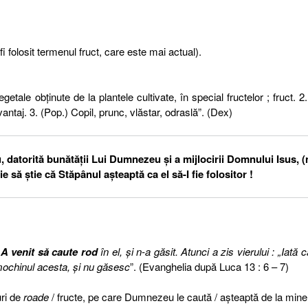
fi folosit termenul fruct, care este mai actual).
ale obținute de la plantele cultivate, în special fructelor ; fruct. 2.
vantaj. 3. (Pop.) Copil, prunc, vlăstar, odraslă”. (Dex)
 datorită bunătăţii Lui Dumnezeu şi a mijlocirii Domnului Isus, 
ie să ştie că Stăpânul aşteaptă ca el să-I fie folositor !
.
A venit să caute rod
în el, şi n-a găsit. Atunci a zis vierului : „Iată c
ochinul acesta, şi nu găsesc
”. (Evanghelia după Luca 13 : 6 – 7)
uri de
roade
/ fructe, pe care Dumnezeu le caută / aşteaptă de la mine