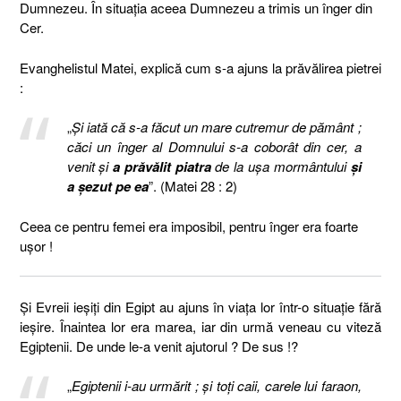
Dumnezeu. În situaţia aceea Dumnezeu a trimis un înger din
Cer.
Evanghelistul Matei, explică cum s-a ajuns la prăvălirea pietrei
:
„
Şi iată că s-a făcut un mare cutremur de pământ ;
căci un înger al Domnului s-a coborât din cer, a
venit şi
a prăvălit piatra
de la uşa mormântului
şi
a şezut pe ea
”. (Matei 28 : 2)
Ceea ce pentru femei era imposibil, pentru înger era foarte
uşor !
Şi Evreii ieşiţi din Egipt au ajuns în viaţa lor într-o situaţie fără
ieşire. Înaintea lor era marea, iar din urmă veneau cu viteză
Egiptenii. De unde le-a venit ajutorul ? De sus !?
„
Egiptenii i-au urmărit ; şi toţi caii, carele lui faraon,