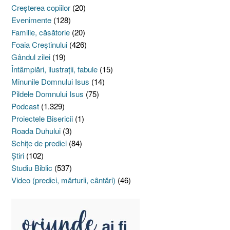
Creşterea copiilor
(20)
Evenimente
(128)
Familie, căsătorie
(20)
Foaia Creştinului
(426)
Gândul zilei
(19)
Întâmplări, ilustraţii, fabule
(15)
Minunile Domnului Isus
(14)
Pildele Domnului Isus
(75)
Podcast
(1.329)
Proiectele Bisericii
(1)
Roada Duhului
(3)
Schiţe de predici
(84)
Ştiri
(102)
Studiu Biblic
(537)
Video (predici, mărturii, cântări)
(46)