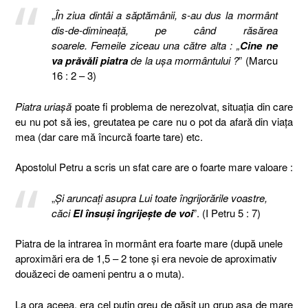
„
În ziua dintâi a săptămânii, s-au dus la mormânt
dis-de-dimineaţă, pe când răsărea
soarele.
Femeile ziceau una către alta : „
Cine ne
va prăvăli piatra
de la uşa mormântului ?
” (Marcu
16 : 2 – 3)
Piatra uriaşă
poate fi problema de nerezolvat, situaţia din care
eu nu pot să ies, greutatea pe care nu o pot da afară din viaţa
mea (dar care mă încurcă foarte tare) etc.
Apostolul Petru a scris un sfat care are o foarte mare valoare :
„
Şi aruncaţi asupra Lui toate îngrijorările voastre,
căci
El însuşi îngrijeşte de voi
”. (I Petru 5 : 7)
Piatra de la intrarea în mormânt era foarte mare (după unele
aproximări era de 1,5 – 2 tone şi era nevoie de aproximativ
douăzeci de oameni pentru a o muta).
La ora aceea, era cel puţin greu de găsit un grup aşa de mare