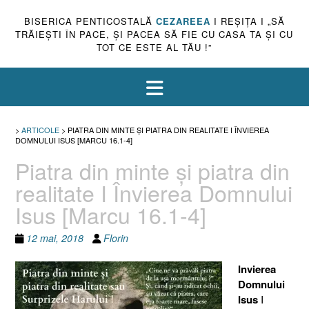
BISERICA PENTICOSTALĂ
CEZAREEA
I REŞIŢA I „SĂ
TRĂIEŞTI ÎN PACE, ŞI PACEA SĂ FIE CU CASA TA ŞI CU
TOT CE ESTE AL TĂU !”
>
ARTICOLE
>
PIATRA DIN MINTE ŞI PIATRA DIN REALITATE I ÎNVIEREA
DOMNULUI ISUS [MARCU 16.1-4]
Piatra din minte şi piatra din
realitate I Învierea Domnului
Isus [Marcu 16.1-4]
12 mai, 2018
Florin
Invierea
Domnului
Isus
I