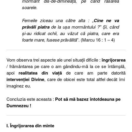
mormânt dis-de-dimineaţă, pe când răsărea
soarele.
Femeile ziceau una către alta : „
Cine ne va
prăvăli piatra
de la uşa mormântului ?” Şi, când
şi-au ridicat ochii, au văzut că piatra, care era
foarte mare, fusese prăvălită
”. (Marcu 16 : 1 – 4)
Vom observa trei aspecte ale unei situaţii dificile :
îngrijorarea
/ frământarea pe care o am gândindu-mă la ce se întâmplă,
apoi
realitatea din viaţă
de care am parte datorită
intervenţiei Divine
, care de obicei este total altfel decât îmi
imaginez eu.
Concluzia este aceasta :
Pot să mă bazez întotdeauna pe
Dumnezeu !
I. Îngrijorarea din minte