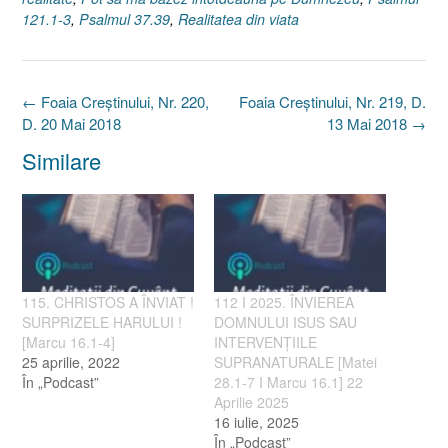
121.1-3
,
Psalmul 37.39
,
Realitatea din viata
Post
←
Foaia Creştinului, Nr. 220,
Foaia Creştinului, Nr. 219, D.
navigation
D. 20 Mai 2018
13 Mai 2018
→
Similare
115. CHRISTOS A ÎNVIAT !
112 I 2025. ÎNVIEREA
SURPRIZELE HARULUI !
DOMNULUI ISUS SAU
[Marcu 16.1-4]
INTERVENȚIILE
25 aprilie, 2022
SUPRANATURALE [Matei
În „Podcast”
28.1-7 I Marcu 16.1] 22
Aprilie 2025
16 iulie, 2025
În „Podcast”