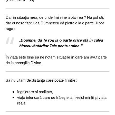
Dar în situaţia mea, de unde îmi vine izbăvirea ? Nu pot şti,
dar cunosc faptul că Dumnezeu dă pietrele la o parte. Îl pot
ruga :
„
Doamne, dă Te rog la o parte orice stă în calea
binecuvântărilor Tale pentru mine !
”
În viaţă este bine să ne notăm situaţiile în care am avut parte
de intervenţiile Divine.
Să nu uităm de distanţa care poate fi între :
îngrijorare şi realitate,
viaţa interioară care se trăieşte la nivelul minţii şi viaţa
reală.