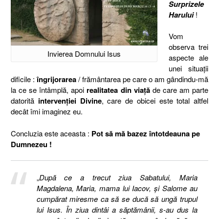
Surprizele
Harului
!
Vom
observa trei
Invierea Domnului Isus
aspecte ale
unei situaţii
dificile :
îngrijorarea
/ frământarea pe care o am gândindu-mă
la ce se întâmplă, apoi
realitatea din viaţă
de care am parte
datorită
intervenţiei Divine
, care de obicei este total altfel
decât îmi imaginez eu.
Concluzia este aceasta :
Pot să mă bazez întotdeauna pe
Dumnezeu !
„
După ce a trecut ziua Sabatului, Maria
Magdalena, Maria, mama lui Iacov, şi Salome au
cumpărat miresme ca să se ducă să ungă trupul
lui Isus. În ziua dintâi a săptămânii, s-au dus la