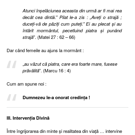
Atunci înşelăciunea aceasta din urmă ar fi mai rea
decât cea dintâi.” Pilat le-a zis : „Aveţi o strajă ;
duceţi-vă de păziţi cum puteţi.” Ei au plecat şi au
întărit mormântul, pecetluind piatra şi punând
strajă
”. (Matei 27 : 62 – 66)
Dar când femeile au ajuns la mormânt :
„
au văzut că piatra, care era foarte mare, fusese
prăvălită
”. (Marcu 16 : 4)
Cum am spune noi :
Dumnezeu le-a onorat credinţa !
III. Intervenţia Divină
Între îngrijorarea din minte şi realitatea din viaţă … intervine