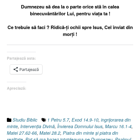
Dumnezeu să dea la o parte orice stă în calea
binecuvântărilor Lui, pentru viaţa ta !
Ce trebuie să faci ? Ridică-ţi ochii spre Isus, Cel înviat din
morţi !
Partajează asta:
Partajează
Apreciază:
Studiu Biblic
1 Petru 5.7
,
Exod 14.9-10
,
ingrijorarea din
minte
,
Intervenţia Divină
,
Învierea Domnului Isus
,
Marcu 16.1-4
,
Matei 27.62-66
,
Matei 28.2
,
Piatra din minte şi piatra din
realitate
,
Pot să ma bazez intotdeauna pe Dumnezeu
,
Psalmul