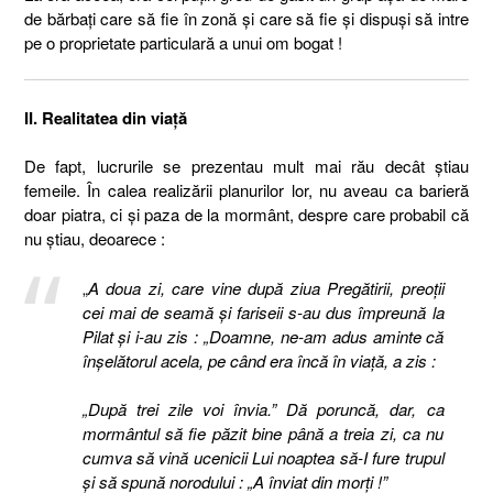
de bărbaţi care să fie în zonă şi care să fie şi dispuşi să intre
pe o proprietate particulară a unui om bogat !
II. Realitatea din viaţă
De fapt, lucrurile se prezentau mult mai rău decât ştiau
femeile. În calea realizării planurilor lor, nu aveau ca barieră
doar piatra, ci şi paza de la mormânt, despre care probabil că
nu ştiau, deoarece :
„
A doua zi, care vine după ziua Pregătirii, preoţii
cei mai de seamă şi fariseii s-au dus împreună la
Pilat şi i-au zis : „Doamne, ne-am adus aminte că
înşelătorul acela, pe când era încă în viaţă, a zis :
„După trei zile voi învia.” Dă poruncă, dar, ca
mormântul să fie păzit bine până a treia zi, ca nu
cumva să vină ucenicii Lui noaptea să-I fure trupul
şi să spună norodului : „A înviat din morţi !”