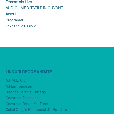
Transmisie Live
AUDIO I MEDITATII DIN CUVANT
Acasă
Programări
Text I Studiu Biblic
LINKURI RECOMANDATE
A.P.M.E. Cluj
Adrian Tămăşan
Biserica Betania Chicago
Cezareea Facebook
Cezareea Reşiţa YouTube
Cultul Creştin Penticostal din România