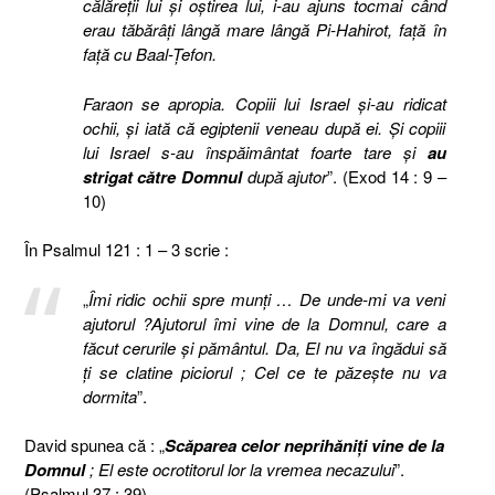
călăreţii lui şi oştirea lui, i-au ajuns tocmai când
erau tăbărâţi lângă mare lângă Pi-Hahirot, faţă în
faţă cu Baal-Ţefon.
Faraon se apropia. Copiii lui Israel şi-au ridicat
ochii, şi iată că egiptenii veneau după ei. Şi copiii
lui Israel s-au înspăimântat foarte tare şi
au
strigat către Domnul
după ajutor
”. (Exod 14 : 9 –
10)
În Psalmul 121 : 1 – 3 scrie :
„
Îmi ridic ochii spre munţi … De unde-mi va veni
ajutorul ?Ajutorul îmi vine de la Domnul, care a
făcut cerurile şi pământul.
Da, El nu va îngădui să
ţi se clatine piciorul ; Cel ce te păzeşte nu va
dormita
”.
David spunea că : „
Scăparea celor neprihăniţi vine de la
Domnul
; El este ocrotitorul lor la vremea necazului
”.
(Psalmul 37 : 39)