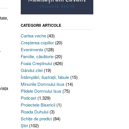
tate,
CATEGORII ARTICOLE
Cartea veche
(43)
Creşterea copiilor
(20)
Evenimente
(128)
,
Familie, căsătorie
(20)
Foaia Creştinului
(426)
Gândul zilei
(19)
Întâmplări, ilustraţii, fabule
(15)
Minunile Domnului Isus
(14)
viaţa
Pildele Domnului Isus
(75)
Podcast
(1.329)
Proiectele Bisericii
(1)
Roada Duhului
(3)
Schiţe de predici
(84)
Ştiri
(102)