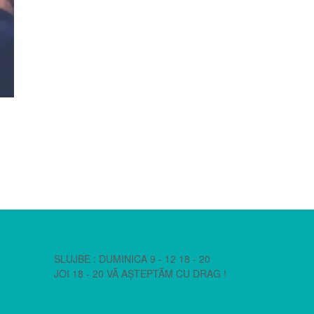
SLUJBE : DUMINICA 9 - 12 18 - 20
JOI 18 - 20 VĂ AȘTEPTĂM CU DRAG !