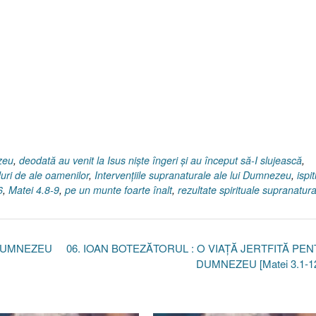
zeu
,
deodată au venit la Isus nişte îngeri şi au început să-I slujească
,
uri de ale oamenilor
,
Intervenţiile supranaturale ale lui Dumnezeu
,
ispi
6
,
Matei 4.8-9
,
pe un munte foarte înalt
,
rezultate spirituale supranatura
 DUMNEZEU
06. IOAN BOTEZĂTORUL : O VIAŢĂ JERTFITĂ PE
DUMNEZEU [Matei 3.1-1