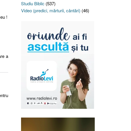
Studiu Biblic
(537)
Video (predici, mărturii, cântări)
(46)
eu !
are a
ntru