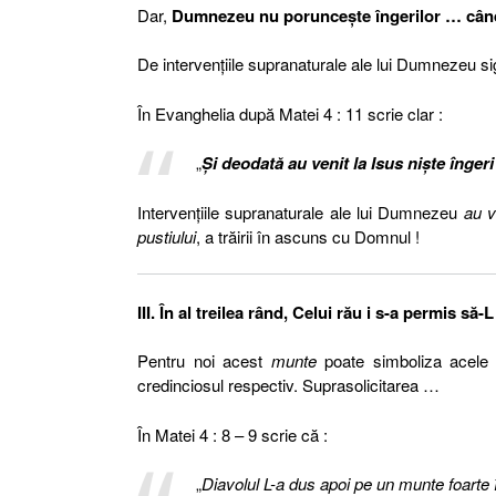
Dar,
Dumnezeu nu porunceşte îngerilor … când 
De intervenţiile supranaturale ale lui Dumnezeu s
În Evanghelia după Matei 4 : 11 scrie clar :
„
Şi deodată au venit la Isus nişte îngeri
Intervenţiile supranaturale ale lui Dumnezeu
au v
pustiului
, a trăirii în ascuns cu Domnul !
III. În al treilea rând, Celui rău i s-a permis s
Pentru noi acest
munte
poate simboliza acele 
credinciosul respectiv. Suprasolicitarea …
În Matei 4 : 8 – 9 scrie că :
„
Diavolul L-a dus apoi pe un munte foarte înal