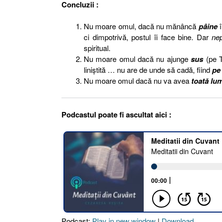
Concluzii :
Nu moare omul, dacă nu mănâncă
pâine
ci dimpotrivă, postul îi face bine. Dar
ne
spiritual.
Nu moare omul dacă nu ajunge
sus
(pe 
liniştită … nu are de unde să cadă, fiind
p
Nu moare omul dacă nu va avea
toată lu
Podcastul poate fi ascultat aici :
Podcast:
Play in new window
|
Download