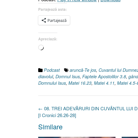
Partajează asta:
Partajează
Apreciază:
Încarc...
Podcast
aruncă-Te jos
,
Cuvantul lui Dumne
diavolul
,
Domnul Isus
,
Faptele Apostolilor 3.8
,
gând
Domnului Isus
,
Matei 16.23
,
Matei 4.11
,
Matei 4.5-
Post
←
08. TREI ADEVĂRURI DIN CUVÂNTUL LUI
navigation
[I Cronici 26.26-28]
Similare