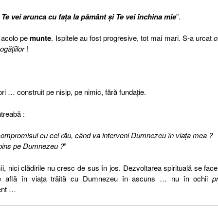
ă
Te vei arunca cu faţa la pământ şi Te vei închina mie
”.
 acolo pe
munte
. Ispitele au fost progresive, tot mai mari. S-a urcat
o
ogăţiilor
!
ori … construit pe nisip, pe nimic, fără fundaţie.
treabă :
ompromisul cu cel rău, când va interveni Dumnezeu în viaţa mea ?
spins pe Dumnezeu ?
”
 nici clădirile nu cresc de sus în jos. Dezvoltarea spirituală se face
i se află în viaţa trăită cu Dumnezeu în ascuns …
nu în ochii
p
ent …