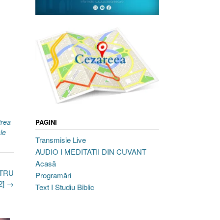
tirea
PAGINI
le
Transmisie Live
AUDIO I MEDITATII DIN CUVANT
Acasă
NTRU
Programări
2]
→
Text I Studiu Biblic