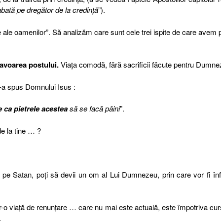
bată pe dregător de la credinţă
”).
e ale oamenilor”. Să analizăm care sunt cele trei ispite de care avem 
favoarea postului.
Viaţa comodă, fără sacrificii făcute pentru Dumne
 I-a spus Domnului Isus :
 ca pietrele acestea
să se facă pâini
”.
de la tine … ?
i pe Satan, poţi să devii un om al Lui Dumnezeu, prin care vor fi înf
ntr-o viaţă de renunţare … care nu mai este actuală, este împotriva cur
.