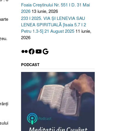
Foaia Creștinului Nr. 551 I D. 31 Mai
2026
13 iunie, 2026
233 I 2025. VIA ȘI LENEVIA SAU
parte
LENEA SPIRITUALĂ [Isaia 5.7 I 2
Petru 1.3-5] 21 August 2025
11 iunie,
2026
zeu.
Flickr
Facebook
YouTube
Google
PODCAST
rânţi
sului