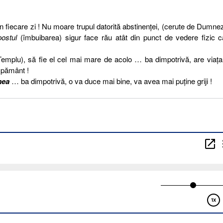
în fiecare zi ! Nu moare trupul datorită abstinenţei, (cerute de Dumne
postul
(îmbuibarea) sigur face rău atât din punct de vedere fizic c
Templu), să fie el cel mai mare de acolo … ba dimpotrivă, are viaţ
e
pământ !
mea
… ba dimpotrivă, o va duce mai bine, va avea mai puţine griji !