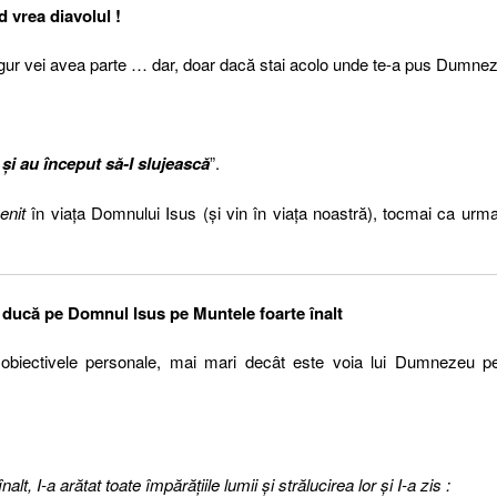
vrea diavolul !
igur vei avea parte … dar, doar dacă stai acolo unde te-a pus Dumnez
 şi au început să-I slujească
”.
enit
în viaţa Domnului Isus (şi vin în viaţa noastră), tocmai ca urm
ă-L ducă pe Domnul Isus pe Muntele foarte înalt
obiectivele personale, mai mari decât este voia lui Dumnezeu pe
t, I-a arătat toate împărăţiile lumii şi strălucirea lor şi I-a zis :