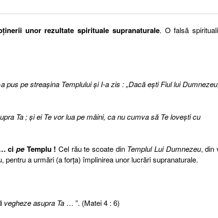
bţinerii unor rezultate spirituale supranaturale
. O falsă spirituali
L-a pus pe streaşina Templului şi I-a zis : „Dacă eşti Fiul lui Dumnezeu
upra Ta ; şi ei Te vor lua pe mâini, ca nu cumva să Te loveşti cu
… ci
pe
Templu !
Cel rău te scoate din
Templul Lui Dumnezeu
, din 
, pentru a urmări (a forţa) împlinirea unor lucrări supranaturale.
să vegheze asupra Ta
… ”. (Matei 4 : 6)