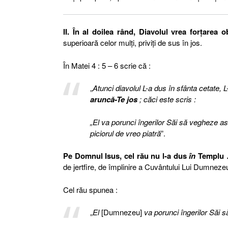
II. În al doilea rând, Diavolul vrea forţarea o
superioară celor mulţi, priviţi de sus în jos.
În Matei 4 : 5 – 6 scrie că :
„
Atunci diavolul L-a dus în sfânta cetate, 
aruncă-Te jos
; căci este scris :
„El va porunci îngerilor Săi să vegheze as
piciorul de vreo piatră
”.
Pe Domnul Isus, cel rău nu l-a dus
în
Templu 
de jertfire, de împlinire a Cuvântului Lui Dumnezeu
Cel rău spunea :
„
El
[Dumnezeu]
va porunci îngerilor Săi 