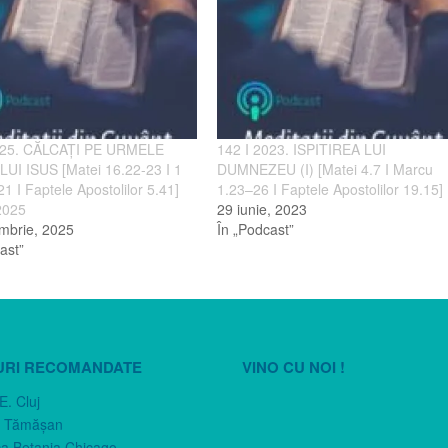
025. CĂLCAȚI PE URMELE
142 I 2023. ISPITIREA LUI
I ISUS [Matei 16.22-23 I 1
DUMNEZEU (I) [Matei 4.7 I Marcu
21 I Faptele Apostolilor 5.41]
1.23–26 I Faptele Apostolilor 19.15]
2025
29 iunie, 2023
mbrie, 2025
În „Podcast”
ast”
URI RECOMANDATE
VINO CU NOI !
E. Cluj
n Tămăşan
ca Betania Chicago