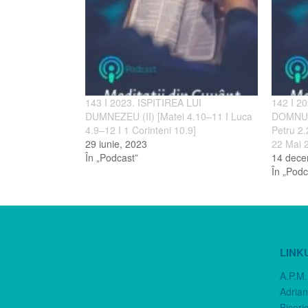
143 I 2023. ISPITIREA LUI
142 I 2
DUMNEZEU (II) [Matei 4.10–11 I Luca
DOMNULU
4.9–12 I 1 Corinteni 10.9]
Petru 2.
29 iunie, 2023
22 Mai 
În „Podcast”
14 dece
În „Podc
LINK
A.P.M.
Adria
Biseri