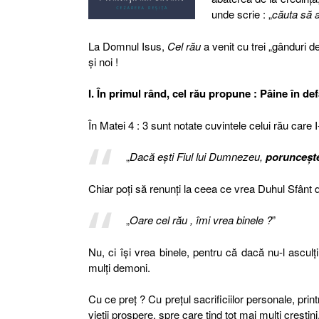
unde scrie : „
căuta să a
La Domnul Isus,
Cel rău
a venit cu trei „gânduri d
şi noi !
I. În primul rând, cel rău propune : Pâine în de
În Matei 4 : 3 sunt notate cuvintele celui rău care
„
Dacă eşti Fiul lui Dumnezeu,
porunceşte
Chiar poţi să renunţi la ceea ce vrea Duhul Sfânt 
„
Oare cel rău , îmi vrea binele ?
”
Nu, ci îşi vrea binele, pentru că dacă nu-l asculţ
mulţi demoni.
Cu ce preţ ? Cu preţul sacrificiilor personale, pri
vieţii prospere, spre care tind tot mai mulţi creştini