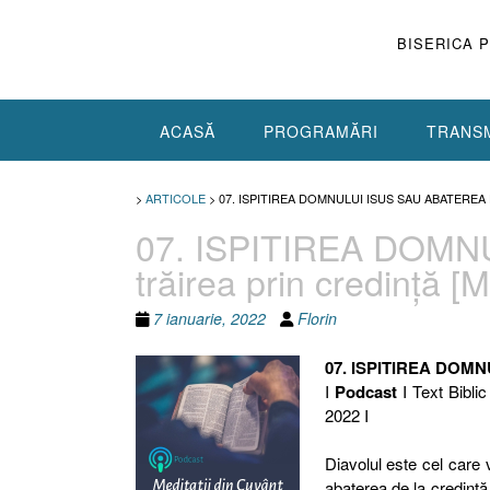
Skip
to
BISERICA 
content
ACASĂ
PROGRAMĂRI
TRANSM
>
ARTICOLE
>
07. ISPITIREA DOMNULUI ISUS SAU ABATEREA 
07. ISPITIREA DOMNU
trăirea prin credinţă [
7 ianuarie, 2022
Florin
07. ISPITIREA DOMN
I
Podcast
I Text Biblic
2022 I
Diavolul este cel care v
abaterea de la credinţă,