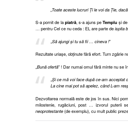
„Toate aceste lucruri Ţi le voi da Ţie, dac
S-a pornit de la
piatră
, s-a ajuns pe
Templu
şi de
… pentru Cel ce nu ceda : EL are parte de
ispita b
„
Să ajungi şi tu să fii … cineva !
”
Rezultate uriaşe, obţinute fără efort. Turn zgârie n
„
Bună ofertă
” ! Dar numai omul fără minte nu se în
„
Şi ce mă voi face după ce-am acceptat c
La cine mai pot să apelez, când L-am re
Dezvoltarea normală este de jos în sus. Nici pomii,
milostenie, rugăciuni, post … izvorul puteri
neoprotestante
(de exemplu), cu mult public prez