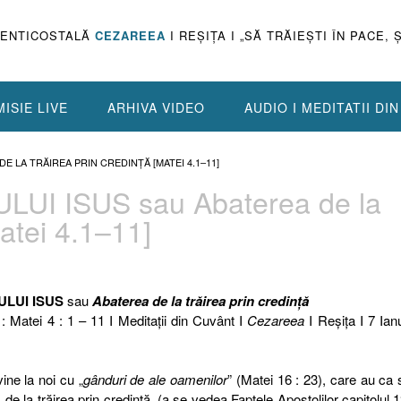
PENTICOSTALĂ
CEZAREEA
I REŞIŢA I „SĂ TRĂIEŞTI ÎN PACE, 
ISIE LIVE
ARHIVA VIDEO
AUDIO I MEDITATII DI
DE LA TRĂIREA PRIN CREDINŢĂ [MATEI 4.1–11]
LUI ISUS sau Abaterea de la
Matei 4.1–11]
ULUI ISUS
sau
Abaterea de la trăirea prin credinţă
 : Matei 4 : 1 – 11 I Meditaţii din Cuvânt I
Cezareea
I Reşiţa I 7 Ian
ine la noi cu „
gânduri de ale oamenilor
” (Matei 16 : 23), care au ca
 de la trăirea prin credinţă, (a se vedea Faptele Apostolilor capitolul 1