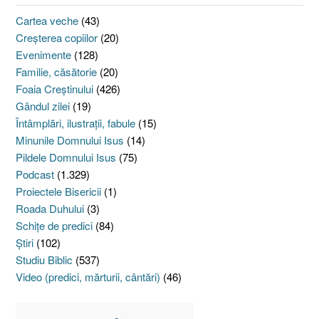
Cartea veche
(43)
Creşterea copiilor
(20)
Evenimente
(128)
Familie, căsătorie
(20)
Foaia Creştinului
(426)
Gândul zilei
(19)
Întâmplări, ilustraţii, fabule
(15)
Minunile Domnului Isus
(14)
Pildele Domnului Isus
(75)
Podcast
(1.329)
Proiectele Bisericii
(1)
Roada Duhului
(3)
Schiţe de predici
(84)
Ştiri
(102)
Studiu Biblic
(537)
Video (predici, mărturii, cântări)
(46)