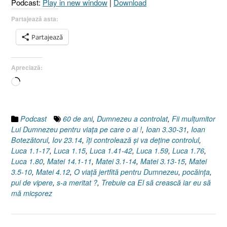
Podcast:
Play in new window
|
Download
Partajează asta:
Partajează
Apreciază:
Încarc...
Podcast
60 de ani
,
Dumnezeu a controlat
,
Fii mulţumitor
Lui Dumnezeu pentru viaţa pe care o ai !
,
Ioan 3.30-31
,
Ioan
Botezătorul
,
Iov 23.14
,
îţi controlează şi va deţine controlul
,
Luca 1.1-17
,
Luca 1.15
,
Luca 1.41-42
,
Luca 1.59
,
Luca 1.76
,
Luca 1.80
,
Matei 14.1-11
,
Matei 3.1-14
,
Matei 3.13-15
,
Matei
3.5-10
,
Matei 4.12
,
O viaţă jertfită pentru Dumnezeu
,
pocăinţa
,
pui de vipere
,
s-a meritat ?
,
Trebuie ca El să crească iar eu să
mă micşorez