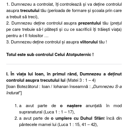
1. Dumnezeu a controlat, îţi controlează şi va deţine controlul
asupra
trecutului
tău (perioada de formare şi şcoala prin care
a trebuit să treci),
2. Dumnezeu deţine controlul asupra
prezentului
tău (preţul
pe care trebuie să-l plăteşti şi cu ce sacrificii îţi trăieşti viaţa)
pentru a-I fi folositor …
3. Dumnezeu deţine controlul şi asupra
viitorului
tău !
Totul este sub controlul Celui Atotputernic !
I. În viaţa lui Ioan, în primul rând, Dumnezeu a deţinut
controlul asupra trecutului lui
(Matei 3 : 1 – 4)
[Ioan Botezătorul : Ioan / Iohanan înseamnă : „
Dumnezeu S-a
îndurat
”]
a avut parte de
o naştere
anunţată în mod
supranatural (Luca 1 : 1 – 17),
a avut parte de
o umplere cu Duhul Sfân
t încă din
pântecele mamei lui (Luca 1 : 15, 41 – 42),