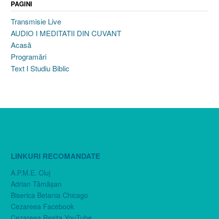
PAGINI
Transmisie Live
AUDIO I MEDITATII DIN CUVANT
Acasă
Programări
Text I Studiu Biblic
LINKURI RECOMANDATE
A.P.M.E. Cluj
Adrian Tămăşan
Biserica Betania Chicago
Cezareea Facebook
Cezareea Reşiţa YouTube