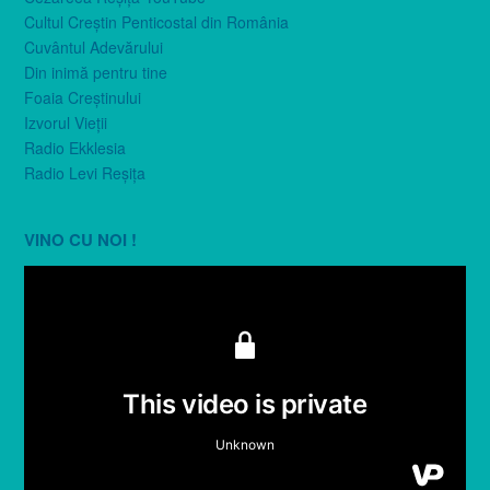
Cultul Creştin Penticostal din România
Cuvântul Adevărului
Din inimă pentru tine
Foaia Creştinului
Izvorul Vieţii
Radio Ekklesia
Radio Levi Reşiţa
VINO CU NOI !