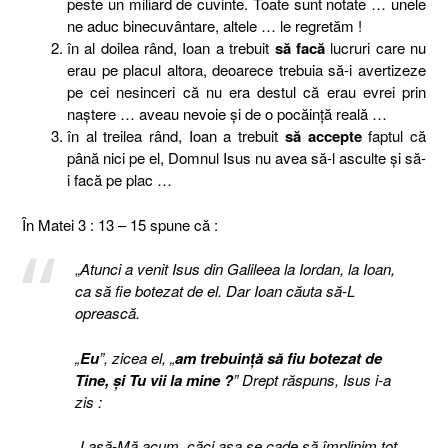
peste un miliard de cuvinte. Toate sunt notate … unele
ne aduc binecuvântare, altele … le regretăm !
în al doilea rând, Ioan a trebuit
să facă
lucruri care nu
erau pe placul altora, deoarece trebuia să-i avertizeze
pe cei nesinceri că nu era destul că erau evrei prin
naştere … aveau nevoie şi de o pocăinţă reală …
în al treilea rând, Ioan a trebuit
să accepte
faptul că
până nici pe el, Domnul Isus nu avea să-l asculte şi să-
i facă pe plac …
În Matei 3 : 13 – 15 spune că :
„
Atunci a venit Isus din Galileea la Iordan, la Ioan,
ca să fie botezat de el. Dar Ioan căuta să-L
oprească.
„
Eu
”, zicea el, „
am trebuinţă să fiu botezat de
Tine, şi Tu vii la mine ?
” Drept răspuns, Isus i-a
zis :
„Lasă-Mă acum, căci aşa se cade să împlinim tot