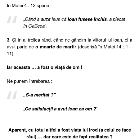
În Matei 4 : 12 spune :
„
Când a auzit Isus că
Ioan fusese închis
, a plecat
în Galileea
”.
3
. Şi în al treilea rând, când ne gândim la viitorul lui Ioan, el a
avut parte de
o moarte de martir
(descrisă în Matei 14 : 1 –
11).
Iar aceasta … a fost o viaţă de om !
Ne punem întrebarea :
„S-a meritat ?”
„
Ce satisfacţii a avut Ioan ca om ?
”
Aparent, cu totul altfel a fost viaţa lui Irod (a celui ce face
răul) … dar care este de fapt realitatea ?