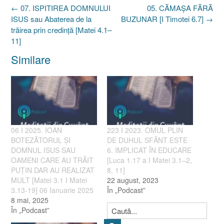
Post
←
07. ISPITIREA DOMNULUI
05. CĂMAŞA FĂRĂ
navigation
ISUS sau Abaterea de la
BUZUNAR [I Timotei 6.7]
→
trăirea prin credinţă [Matei 4.1–
11]
Similare
06 I 2025. IOAN
223 I 2023. OMUL PLIN
BOTEZĂTORUL ȘI
DE DUHUL SFÂNT ESTE
DOMNUL ISUS SAU
6. IMPLICAT ÎN EDUCARE
OAMENI CARE AU TRĂIT
[Luca 1.17 a I Matei 3.1–2,
PUȚIN DAR AU REALIZAT
8, 11]
MULT [Matei 3.1 I Matei
22 august, 2023
3.13-19] 06 Ianuarie 2025
În „Podcast”
8 mai, 2025
În „Podcast”