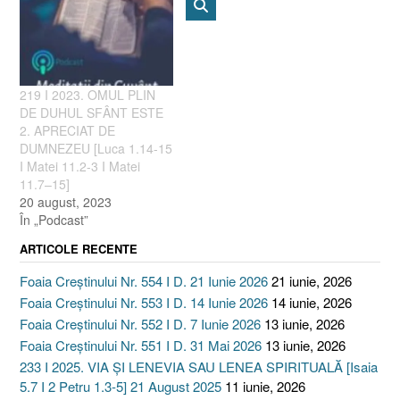
219 I 2023. OMUL PLIN
DE DUHUL SFÂNT ESTE
2. APRECIAT DE
DUMNEZEU [Luca 1.14-15
I Matei 11.2-3 I Matei
11.7–15]
20 august, 2023
În „Podcast”
ARTICOLE RECENTE
Foaia Creștinului Nr. 554 I D. 21 Iunie 2026
21 iunie, 2026
Foaia Creștinului Nr. 553 I D. 14 Iunie 2026
14 iunie, 2026
Foaia Creștinului Nr. 552 I D. 7 Iunie 2026
13 iunie, 2026
Foaia Creștinului Nr. 551 I D. 31 Mai 2026
13 iunie, 2026
233 I 2025. VIA ȘI LENEVIA SAU LENEA SPIRITUALĂ [Isaia
5.7 I 2 Petru 1.3-5] 21 August 2025
11 iunie, 2026