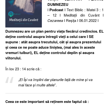
DUMNEZEU
I
Podcast
I Text Biblic : Matei 3 : 1
– 12 I Meditaţii din Cuvânt I
Cezareea
I Reşiţa I 06.01.2022 I
Dumnezeu are un plan pentru viaţa fiecărui credincios. EL
deţine controlul asupra întregii vieţi a celui care I SE
supune : atât asupra trecutului, cât şi asupra prezentului
şi ceea ce ne poate aduce liniştea, (mai ales în aceste
vremuri tulburi), EL deţine controlul deplin şi asupra
viitorului.
În Iov 23 : 14 scrie că :
„
El Îşi va împlini dar planurile faţă de mine şi va
mai face şi multe altele
”.
Ceea ce este important să reţinem este faptul că :