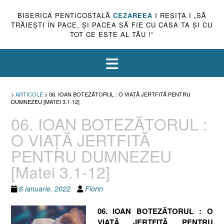
BISERICA PENTICOSTALĂ
CEZAREEA
I REŞIŢA I „SĂ
TRĂIEŞTI ÎN PACE, ŞI PACEA SĂ FIE CU CASA TA ŞI CU
TOT CE ESTE AL TĂU !”
>
ARTICOLE
>
06. IOAN BOTEZĂTORUL : O VIAŢĂ JERTFITĂ PENTRU
DUMNEZEU [MATEI 3.1-12]
06. IOAN BOTEZĂTORUL :
O VIAŢĂ JERTFITĂ
PENTRU DUMNEZEU
[Matei 3.1-12]
6 ianuarie, 2022
Florin
06. IOAN BOTEZĂTORUL : O
VIAŢĂ JERTFITĂ PENTRU