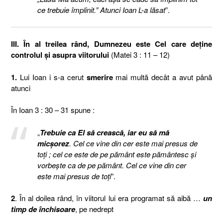
ce trebuie împlinit.” Atunci Ioan L-a lăsat
”.
III. În al treilea rând, Dumnezeu este Cel care deţine
controlul şi asupra viitorului
(Matei 3 : 11 – 12)
1.
Lui Ioan i s-a cerut
smerire
mai multă decât a avut până
atunci
În Ioan 3 : 30 – 31 spune :
„
Trebuie ca El să crească, iar eu să mă
micşorez
. Cel ce vine din cer este mai presus de
toţi ; cel ce este de pe pământ este pământesc şi
vorbeşte ca de pe pământ. Cel ce vine din cer
este mai presus de toţi
”.
2
. În al doilea rând, în viitorul lui era programat să aibă …
un
timp de închisoare
, pe nedrept