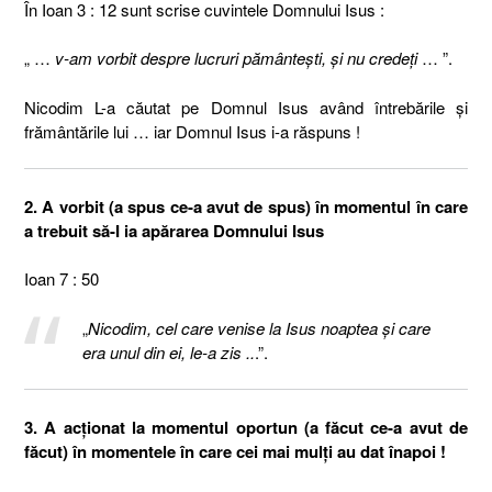
În Ioan 3 : 12 sunt scrise cuvintele Domnului Isus :
„ …
v-am vorbit despre lucruri pământeşti, şi nu credeţi
… ”.
Nicodim L-a căutat pe Domnul Isus având întrebările şi
frământările lui … iar Domnul Isus i-a răspuns !
2. A vorbit (a spus ce-a avut de spus) în momentul în care
a trebuit să-I ia apărarea Domnului Isus
Ioan 7 : 50
„
Nicodim, cel care venise la Isus noaptea şi care
era unul din ei, le-a zis ..
.”.
3. A acţionat la momentul oportun (a făcut ce-a avut de
făcut) în momentele în care cei mai mulţi au dat înapoi !