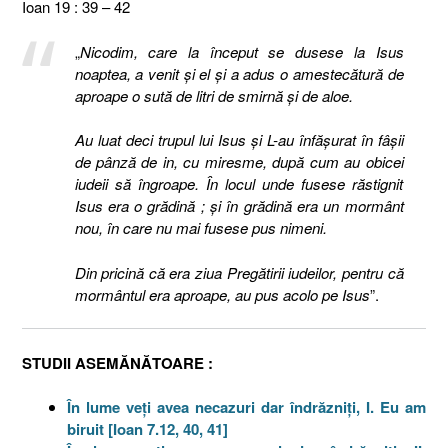
Ioan 19 : 39 – 42
„
Nicodim, care la început se dusese la Isus
noaptea, a venit şi el şi a adus o amestecătură de
aproape o sută de litri de smirnă şi de aloe.
Au luat deci trupul lui Isus şi L-au înfăşurat în fâşii
de pânză de in, cu miresme, după cum au obicei
iudeii să îngroape. În locul unde fusese răstignit
Isus era o grădină ; şi în grădină era un mormânt
nou, în care nu mai fusese pus nimeni.
Din pricină că era ziua Pregătirii iudeilor, pentru că
mormântul era aproape, au pus acolo pe Isus
”.
STUDII ASEMĂNĂTOARE :
În lume veţi avea necazuri dar îndrăzniţi, I. Eu am
biruit [Ioan 7.12, 40, 41]