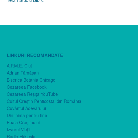
LINKURI RECOMANDATE
A.P.M.E. Cluj
Adrian Tămăşan
Biserica Betania Chicago
Cezareea Facebook
Cezareea Reşiţa YouTube
Cultul Creştin Penticostal din România
Cuvântul Adevărului
Din inimă pentru tine
Foaia Creştinului
Izvorul Vieţii
Radio Ekklesia