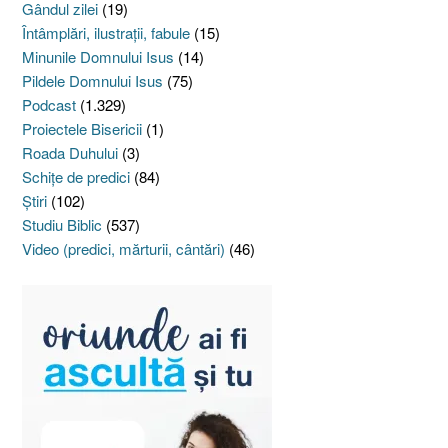
Gândul zilei
(19)
Întâmplări, ilustraţii, fabule
(15)
Minunile Domnului Isus
(14)
Pildele Domnului Isus
(75)
Podcast
(1.329)
Proiectele Bisericii
(1)
Roada Duhului
(3)
Schiţe de predici
(84)
Ştiri
(102)
Studiu Biblic
(537)
Video (predici, mărturii, cântări)
(46)