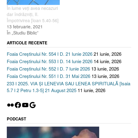
În lume veţi avea necazuri
dar îndrăzniţi, II.
Împotrivirea [Ioan 5.40-56]
13 februarie, 2021
În „Studiu Biblic”
ARTICOLE RECENTE
Foaia Creștinului Nr. 554 I D. 21 Iunie 2026
21 iunie, 2026
Foaia Creștinului Nr. 553 I D. 14 Iunie 2026
14 iunie, 2026
Foaia Creștinului Nr. 552 I D. 7 Iunie 2026
13 iunie, 2026
Foaia Creștinului Nr. 551 I D. 31 Mai 2026
13 iunie, 2026
233 I 2025. VIA ȘI LENEVIA SAU LENEA SPIRITUALĂ [Isaia
5.7 I 2 Petru 1.3-5] 21 August 2025
11 iunie, 2026
Flickr
Facebook
YouTube
Google
PODCAST