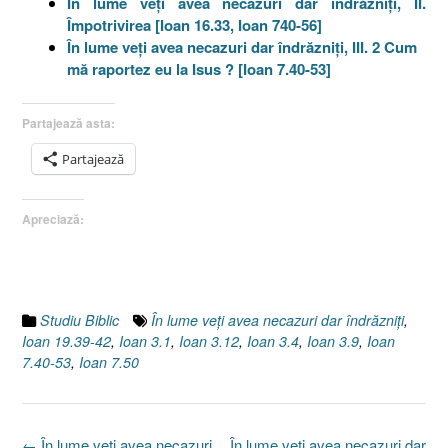
În lume veţi avea necazuri dar îndrăzniţi, II.
Împotrivirea [Ioan 16.33, Ioan 740-56]
În lume veţi avea necazuri dar îndrăzniţi, III. 2 Cum
mă raportez eu la Isus ? [Ioan 7.40-53]
Partajează asta:
Partajează
Apreciază:
Studiu Biblic
În lume veţi avea necazuri dar îndrăzniţi
,
Ioan 19.39-42
,
Ioan 3.1
,
Ioan 3.12
,
Ioan 3.4
,
Ioan 3.9
,
Ioan
7.40-53
,
Ioan 7.50
Post
←
În lume veţi avea necazuri
În lume veţi avea necazuri dar