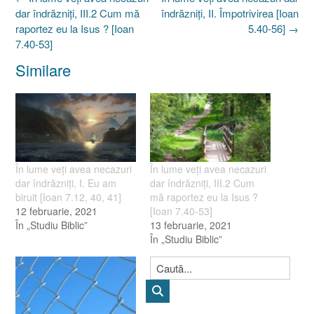
navigation
dar îndrăzniţi, III.2 Cum mă
îndrăzniţi, II. Împotrivirea [Ioan
raportez eu la Isus ? [Ioan
5.40-56]
→
7.40-53]
Similare
În lume veţi avea necazuri
În lume veţi avea necazuri
dar îndrăzniţi, I. Eu am
dar îndrăzniţi, III.2 Cum
biruit [Ioan 7.12, 40, 41]
mă raportez eu la Isus ?
12 februarie, 2021
[Ioan 7.40-53]
În „Studiu Biblic”
13 februarie, 2021
În „Studiu Biblic”