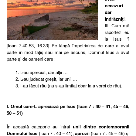
necazuri
dar
îndrăzniţ
i,
III. Cum mă
raportez eu
la Isus ?
[Ioan 7.40-53, 16.33] Pe lângă împotrivirea de care a avut
parte în mod făţiş sau mai pe ascuns, Domnul Isus a avut
parte şi de oameni care :
L-au apreciat, dar alţii …
L-au judecat greşit, iar unii …
I-au făcut rău (nu s-au limitat doar la a vorbi de rău).
I. Omul care-L apreciază pe Isus (Ioan 7 : 40 – 41, 45 – 46,
50 – 51)
În această categorie au intrat
unii dintre contemporanii
Domnului Isus
(Ioan 7 : 40 – 41),
aprozii
(Ioan 7 : 45 – 46) şi