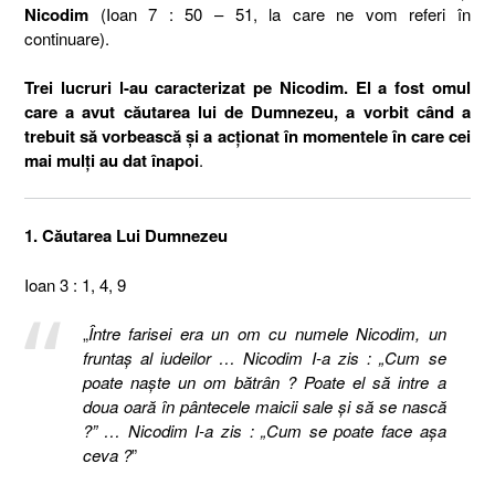
Nicodim
(Ioan 7 : 50 – 51, la care ne vom referi în
continuare).
Trei lucruri l-au caracterizat pe Nicodim. El a fost omul
care a avut căutarea lui de Dumnezeu,
a vorbit când a
trebuit să vorbească şi a acţionat în momentele în care cei
mai mulţi au dat înapoi
.
1. Căutarea Lui Dumnezeu
Ioan 3 : 1, 4, 9
„
Între farisei era un om cu numele Nicodim, un
fruntaş al iudeilor … Nicodim I-a zis : „Cum se
poate naşte un om bătrân ? Poate el să intre a
doua oară în pântecele maicii sale şi să se nască
?” … Nicodim I-a zis : „Cum se poate face aşa
ceva ?
”