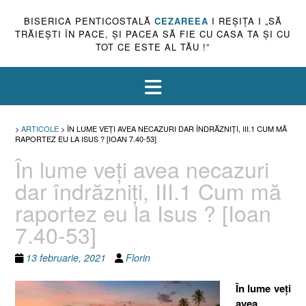
BISERICA PENTICOSTALĂ
CEZAREEA
I REŞIŢA I „SĂ
TRĂIEŞTI ÎN PACE, ŞI PACEA SĂ FIE CU CASA TA ŞI CU
TOT CE ESTE AL TĂU !”
>
ARTICOLE
>
ÎN LUME VEŢI AVEA NECAZURI DAR ÎNDRĂZNIŢI, III.1 CUM MĂ
RAPORTEZ EU LA ISUS ? [IOAN 7.40-53]
În lume veţi avea necazuri
dar îndrăzniţi, III.1 Cum mă
raportez eu la Isus ? [Ioan
7.40-53]
13 februarie, 2021
Florin
În lume veţi
avea