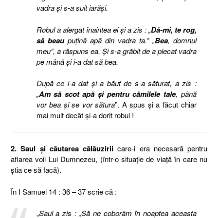
vadra şi s-a suit iarăşi.
Robul a alergat înaintea ei şi a zis : „
Dă-mi, te rog,
să beau
puţină apă din vadra ta.” „
Bea
, domnul
meu”, a răspuns ea. Şi s-a grăbit de a plecat vadra
pe mână şi i-a dat să bea.
După ce i-a dat şi a băut de s-a săturat, a zis :
„
Am să scot apă şi pentru cămilele tale
, până
vor bea şi se vor sătura
”. A spus şi a făcut chiar
mai mult decât şi-a dorit robul !
2. Saul şi căutarea călăuzirii
care-i era necesară pentru
aflarea voii Lui Dumnezeu, (într-o situaţie de viaţă în care nu
ştia ce să facă).
În I Samuel 14 : 36 – 37 scrie că :
„
Saul a zis : „Să ne coborâm în noaptea aceasta