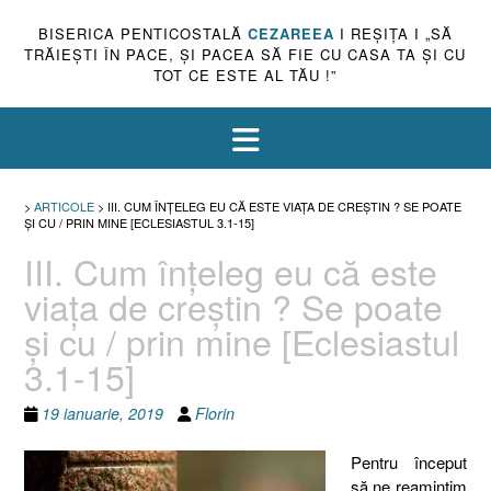
BISERICA PENTICOSTALĂ
CEZAREEA
I REŞIŢA I „SĂ
TRĂIEŞTI ÎN PACE, ŞI PACEA SĂ FIE CU CASA TA ŞI CU
TOT CE ESTE AL TĂU !”
>
ARTICOLE
>
III. CUM ÎNŢELEG EU CĂ ESTE VIAŢA DE CREŞTIN ? SE POATE
ŞI CU / PRIN MINE [ECLESIASTUL 3.1-15]
III. Cum înţeleg eu că este
viaţa de creştin ? Se poate
şi cu / prin mine [Eclesiastul
3.1-15]
19 ianuarie, 2019
Florin
Pentru început
să ne reamintim