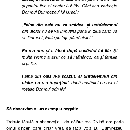
şi pentru tine şi pentru fiul tău.
Căci aşa vorbeşte
Domnul Dumnezeul lui Israel :
„
Făina din oală nu va scădea, şi untdelemnul
din ulcior
nu se va împuţina până în ziua când va
da Domnul ploaie pe faţa pământului.”
Ea s-a dus şi a făcut după cuvântul lui Ilie
. Şi
multă vreme a avut ce să mănânce, ea şi familia
ei şi Ilie.
Făina din oală n-a scăzut, şi untdelemnul din
ulcior nu s-a împuţinat
, după cuvântul pe care-l
rostise Domnul prin Ilie
”.
Să observăm şi un exemplu negativ
Trebuie făcută o observaţie : de călăuzirea Divină are parte
omul sincer, care chiar vrea să facă voia Lui Dumnezeu.