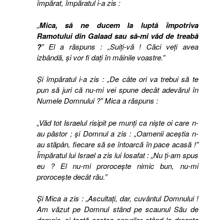
împărat, împăratul i-a zis :
„
Mica, să ne ducem la luptă împotriva
Ramotului din Galaad sau să-mi văd de treabă
?
” El a răspuns : „Suiţi-vă ! Căci veţi avea
izbândă, şi vor fi daţi în mâinile voastre.”
Şi împăratul i-a zis : „De câte ori va trebui să te
pun să juri că nu-mi vei spune decât adevărul în
Numele Domnului ?” Mica a răspuns :
„Văd tot Israelul risipit pe munţi ca nişte oi care n-
au păstor ; şi Domnul a zis : „Oamenii aceştia n-
au stăpân, fiecare să se întoarcă în pace acasă !”
Împăratul lui Israel a zis lui Iosafat : „Nu ţi-am spus
eu ? El nu-mi proroceşte nimic bun, nu-mi
proroceşte decât rău.”
Şi Mica a zis :
„
Ascultaţi, dar, cuvântul Domnului !
Am văzut pe Domnul stând pe scaunul Său de
domnie, şi toată oastea cerurilor stând la dreapta