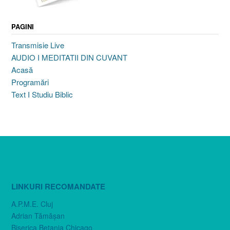
PAGINI
Transmisie Live
AUDIO I MEDITATII DIN CUVANT
Acasă
Programări
Text I Studiu Biblic
LINKURI RECOMANDATE
A.P.M.E. Cluj
Adrian Tămăşan
Biserica Betania Chicago