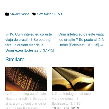
Studiu Biblic
Eclesiastul 3.1-15
Post
←
IV. Cum înţeleg eu că este
II. Cum înţeleg eu că este viaţa
navigation
viaţa de creştin ? Se poate şi
de creştin ? Se poate şi fără
fără un cuvânt clar de la
mine [Eclesiastul 3.1-15]
→
Dumnezeu [Eclesiastul 3.1-15]
Similare
IV. Cum înţeleg eu că este
I. Cum înţeleg eu că este
viaţa de creştin ? Se poate
viaţa de creştin ?
şi fără un cuvânt clar de la
[Eclesiastul 3.1-15]
Dumnezeu [Eclesiastul
19 ianuarie, 2019