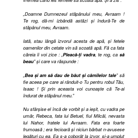
„Doamne Dumnezeul stăpânului meu, Avraam !
Te rog, dă-mi izbândă astăzi şi îndură-Te de
stăpânul meu, Avraam.
Iată, stau lângă izvorul acesta de apă, şi fetele
oamenilor din cetate vin să scoată apă. Fă ca fata
căreia îi voi zice : „
Pleacă-ţi vadra
, te rog, ca
să
beau
” şi care va răspunde :
„
Bea şi am să dau de băut şi cămilelor tale
” să
fie aceea pe care ai rânduit-o Tu pentru robul Tău,
Isaac ! Şi prin aceasta voi cunoaşte că Te-ai
îndurat de stăpânul meu.”
Nu sfârşise el încă de vorbit şi a ieşit, cu vadra pe
umăr, Rebeca, fata lui Betuel, fiul Milcăi, nevasta
lui Nahor, fratele lui Avraam. Fata era foarte
frumoasă ; era fecioară şi niciun bărbat n-avusese
legături cu ea. Ea s-a coborât la izvor, şi-a umplut