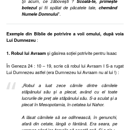
Şi acum, ce zăboveşti ?
Scoală-te, primeşte
botezul
şi fii spălat de păcatele tale,
chemând
Numele Domnului
”.
Exemple din Biblie de potrivire a voii omului, după voia
Lui Dumnezeu
:
1. Robul lui Avraam
şi găsirea soţiei potrivite pentru Isaac
În Geneza 24 : 10 – 19, scrie că robul lui Avraam I S-a rugat
Lui Dumnezeu astfel (era Dumnezeu lui Avraam nu al lui !) :
„
Robul a luat zece cămile dintre cămilele
stăpânului său şi a plecat, având cu el toate
lucrurile de preţ ale stăpânului său. S-a sculat şi a
plecat în Mesopotamia, în cetatea lui Nahor.
A lăsat cămilele să se odihnească, în genunchi,
afară din cetate, lângă o fântână. Era seara, pe
vremea când ies femeile să scoată apă. Şi a zis :