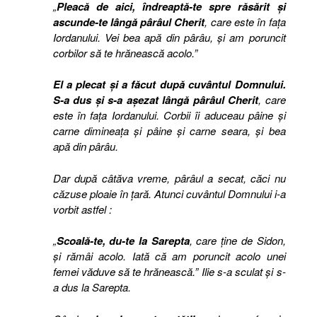
„
Pleacă de aici, îndreaptă-te spre răsărit şi
ascunde-te lângă pârâul Cherit
, care este în faţa
Iordanului. Vei bea apă din pârâu, şi am poruncit
corbilor să te hrănească acolo.”
El a plecat şi a făcut după cuvântul Domnului.
S-a dus şi s-a aşezat lângă pârâul Cherit
, care
este în faţa Iordanului. Corbii îi aduceau pâine şi
carne dimineaţa şi pâine şi carne seara, şi bea
apă din pârâu.
Dar după câtăva vreme, pârâul a secat, căci nu
căzuse ploaie în ţară. Atunci cuvântul Domnului i-a
vorbit astfel :
„
Scoală-te, du-te la Sarepta
, care ţine de Sidon,
şi rămâi acolo. Iată că am poruncit acolo unei
femei văduve să te hrănească.” Ilie s-a sculat şi s-
a dus la Sarepta.