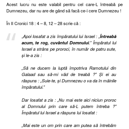
Acest lucru nu este valabil pentru cel care-L întreabă pe
Dumnezeu, dar nu are de gând să facă ce-i cere Dumnezeu !
În II Cronici 18 : 4 – 8, 12 – 28 scrie că :
„
Apoi Iosafat a zis împăratului lui Israel : „
Întreabă
acum, te rog, cuvântul Domnului
.” Împăratul lui
Israel a strâns pe proroci, în număr de patru sute,
şi le-a zis :
„Să ne ducem la luptă împotriva Ramotului din
Galaad sau să-mi văd de treabă ?” Şi ei au
răspuns : „Suie-te, şi Dumnezeu o va da în mâinile
împăratului.”
Dar Iosafat a zis : „Nu mai este aici niciun proroc
al Domnului prin care să-L putem întreba ?”
Împăratul lui Israel a răspuns lui Iosafat :
„Mai este un om prin care am putea să întrebăm