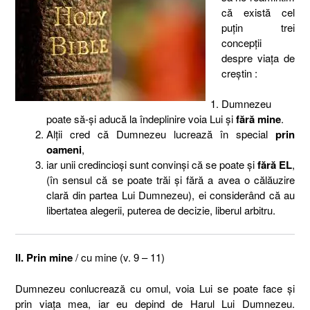
că există cel
puţin trei
concepţii
despre viaţa de
creştin :
Dumnezeu
poate să-şi aducă la îndeplinire voia Lui şi
fără mine
.
Alţii cred că Dumnezeu lucrează în special
prin
oameni
,
iar unii credincioşi sunt convinşi că se poate şi
fără EL
,
(în sensul că se poate trăi şi fără a avea o călăuzire
clară din partea Lui Dumnezeu), ei considerând că au
libertatea alegerii, puterea de decizie, liberul arbitru.
II. Prin mine
/ cu mine (v. 9 – 11)
Dumnezeu conlucrează cu omul, voia Lui se poate face şi
prin viaţa mea, iar eu depind de Harul Lui Dumnezeu.