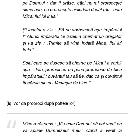
pe Domnul ; dar îl urăsc, căci nu-mi proroceşte
nimic bun, nu proroceşte niciodată decât rău : este
Mica, fiul lui Imla.”
Şi Iosafat a zis : „Să nu vorbească aşa împăratul
!” Atunci împăratul lui Israel a chemat un dregător
şi i-a zis : „Trimite să vină îndată Mica, fiul lui
Imla.” …
Solul care se dusese să cheme pe Mica i-a vorbit
aşa : „Iată, prorocii cu un gând prorocesc de bine
împăratului ; cuvântul tău să fie, dar, ca şi cuvântul
fiecăruia din ei ! Vesteşte de bine !
”
[Îşi vor da prooroci după poftele lor]
Mica a răspuns : „Viu este Domnul că voi vesti ce
va spune Dumnezeul meu.” Când a venit la