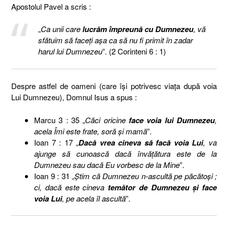
Apostolul Pavel a scris :
„
Ca unii care
lucrăm împreună cu Dumnezeu
, vă
sfătuim să faceţi aşa ca să nu fi primit în zadar
harul lui Dumnezeu
”. (2 Corinteni 6 : 1)
Despre astfel de oameni (care îşi potrivesc viaţa după voia
Lui Dumnezeu), Domnul Isus a spus :
Marcu 3 : 35 „
Căci oricine
face voia lui Dumnezeu
,
acela Îmi este frate, soră şi mamă
”.
Ioan 7 : 17 „
Dacă vrea cineva să facă voia Lui
, va
ajunge să cunoască dacă învăţătura este de la
Dumnezeu sau dacă Eu vorbesc de la Mine
”.
Ioan 9 : 31 „
Ştim că Dumnezeu n-ascultă pe păcătoşi ;
ci, dacă este cineva
temător de Dumnezeu şi face
voia Lui
, pe acela îl ascultă
”.