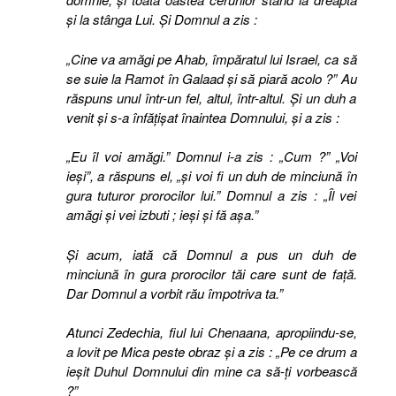
şi la stânga Lui. Şi Domnul a zis :
„Cine va amăgi pe Ahab, împăratul lui Israel, ca să
se suie la Ramot în Galaad şi să piară acolo ?” Au
răspuns unul într-un fel, altul, într-altul. Şi un duh a
venit şi s-a înfăţişat înaintea Domnului, şi a zis :
„Eu îl voi amăgi.” Domnul i-a zis : „Cum ?” „Voi
ieşi”, a răspuns el, „şi voi fi un duh de minciună în
gura tuturor prorocilor lui.” Domnul a zis : „Îl vei
amăgi şi vei izbuti ; ieşi şi fă aşa.”
Şi acum, iată că Domnul a pus un duh de
minciună în gura prorocilor tăi care sunt de faţă.
Dar Domnul a vorbit rău împotriva ta.”
Atunci Zedechia, fiul lui Chenaana, apropiindu-se,
a lovit pe Mica peste obraz şi a zis : „Pe ce drum a
ieşit Duhul Domnului din mine ca să-ţi vorbească
?”