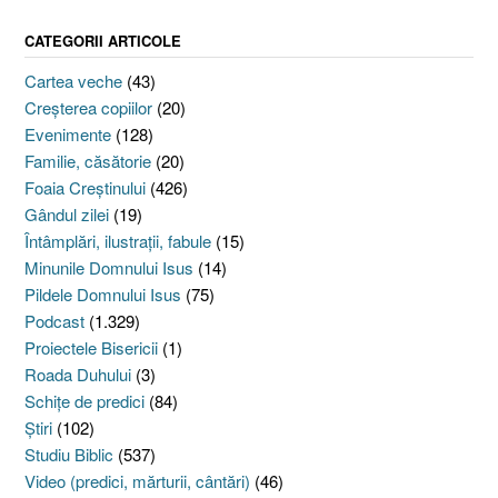
CATEGORII ARTICOLE
Cartea veche
(43)
Creşterea copiilor
(20)
Evenimente
(128)
Familie, căsătorie
(20)
Foaia Creştinului
(426)
Gândul zilei
(19)
Întâmplări, ilustraţii, fabule
(15)
Minunile Domnului Isus
(14)
Pildele Domnului Isus
(75)
Podcast
(1.329)
Proiectele Bisericii
(1)
Roada Duhului
(3)
Schiţe de predici
(84)
Ştiri
(102)
Studiu Biblic
(537)
Video (predici, mărturii, cântări)
(46)