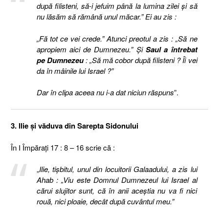
după filisteni, să-i jefuim până la lumina zilei şi să
nu lăsăm să rămână unul măcar.” Ei au zis :
„Fă tot ce vei crede.” Atunci preotul a zis : „Să ne
apropiem aici de Dumnezeu.” Şi
Saul a întrebat
pe Dumnezeu
: „Să mă cobor după filisteni ? Îi vei
da în mâinile lui Israel ?”
Dar în clipa aceea nu i-a dat niciun răspuns
”.
3. Ilie şi văduva din Sarepta Sidonului
În I Împăraţi 17 : 8 – 16 scrie că :
„
Ilie, tişbitul, unul din locuitorii Galaadului, a zis lui
Ahab : „Viu este Domnul Dumnezeul lui Israel al
cărui slujitor sunt, că în anii aceştia nu va fi nici
rouă, nici ploaie, decât după cuvântul meu.”