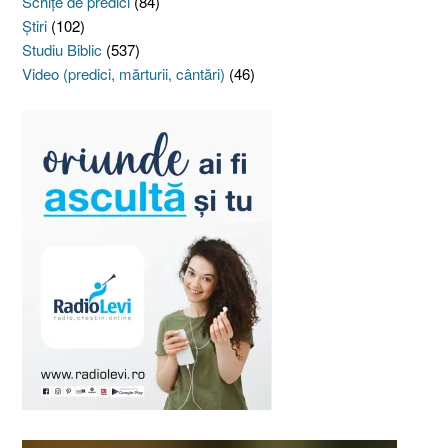
Schiţe de predici
(84)
Ştiri
(102)
Studiu Biblic
(537)
Video (predici, mărturii, cântări)
(46)