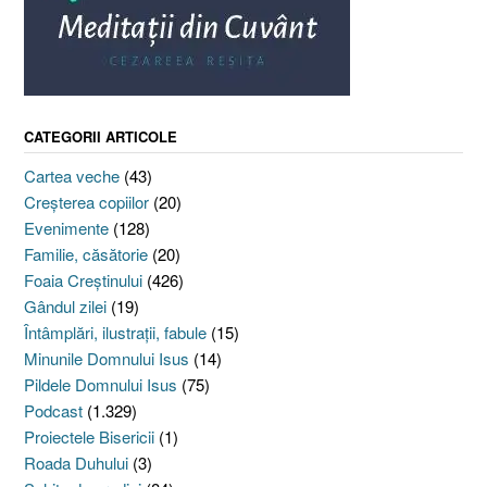
CATEGORII ARTICOLE
Cartea veche
(43)
Creşterea copiilor
(20)
Evenimente
(128)
Familie, căsătorie
(20)
Foaia Creştinului
(426)
Gândul zilei
(19)
Întâmplări, ilustraţii, fabule
(15)
Minunile Domnului Isus
(14)
Pildele Domnului Isus
(75)
Podcast
(1.329)
Proiectele Bisericii
(1)
Roada Duhului
(3)