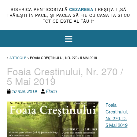
BISERICA PENTICOSTALĂ
CEZAREEA
I REŞIŢA I „SĂ
TRĂIEŞTI ÎN PACE, ŞI PACEA SĂ FIE CU CASA TA ŞI CU
TOT CE ESTE AL TĂU !”
>
ARTICOLE
>
FOAIA CREŞTINULUI, NR. 270 / 5 MAI 2019
Foaia Creştinului, Nr. 270 /
5 Mai 2019
10 mai, 2019
Florin
Foaia
Creştinului,
Nr. 270, D.
5 Mai 2019