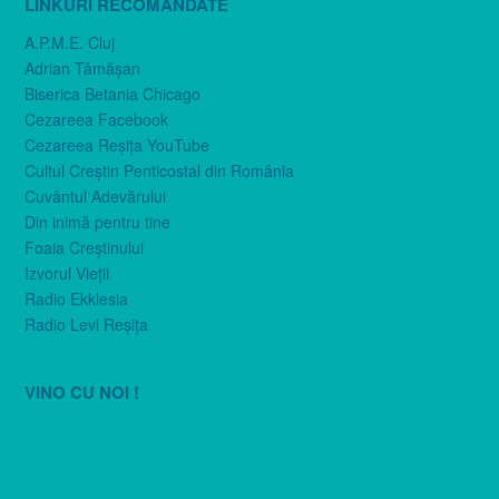
LINKURI RECOMANDATE
A.P.M.E. Cluj
Adrian Tămăşan
Biserica Betania Chicago
Cezareea Facebook
Cezareea Reşiţa YouTube
Cultul Creştin Penticostal din România
Cuvântul Adevărului
Din inimă pentru tine
Foaia Creştinului
Izvorul Vieţii
Radio Ekklesia
Radio Levi Reşiţa
VINO CU NOI !