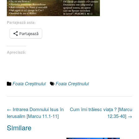
Partajează asta:
Partajează
Apreciază:
Foaia Creştinului
Foaia Creştinului
Post
←
Intrarea Domnului Isus în
Cum îmi trăiesc viaţa ? [Marcu
navigation
Ierusalim [Marcu 11.1-11]
12.35-40]
→
Similare