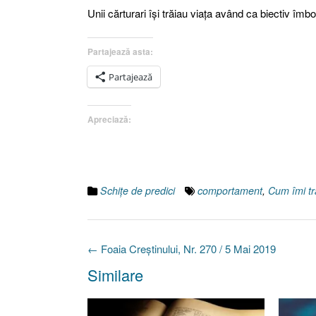
Unii cărturari îşi trăiau viaţa având ca biectiv îm
Partajează asta:
Partajează
Apreciază:
Schiţe de predici
comportament
,
Cum îmi tr
Post
←
Foaia Creştinului, Nr. 270 / 5 Mai 2019
navigation
Similare