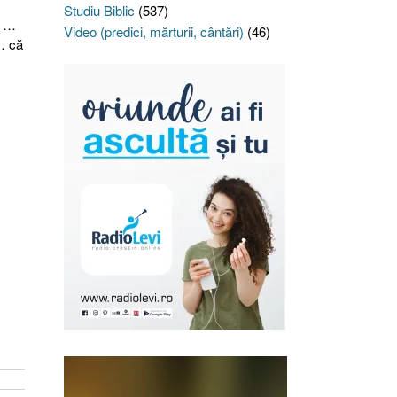
Studiu Biblic
(537)
l …
Video (predici, mărturii, cântări)
(46)
 … că