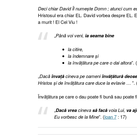
Deci chiar David Îl numeşte Domn ; atunci cum este
Hristosul era chiar EL. David vorbea despre EL. Er
a murit ! El Cel Viu !
„
Până voi veni,
ia seama bine
la citire,
la îndemnare şi
la învăţătura pe care o dai altora
”. (
„
Dacă
învaţă
cineva pe oameni
învăţătură deose
Hristos şi de învăţătura care duce la evlavie
… ”. (
Învăţătura pe care o dau poate fi bună sau poate f
„
Dacă vrea
cineva
să facă
voia Lui,
va aj
Eu vorbesc de la Mine
”. (
Ioan 7
: 17)