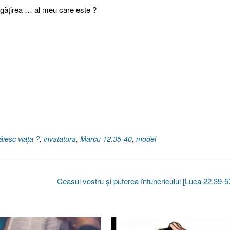
bogăţirea … al meu care este ?
ăiesc viaţa ?
,
invatatura
,
Marcu 12.35-40
,
model
Ceasul vostru şi puterea întunericului [Luca 22.39-