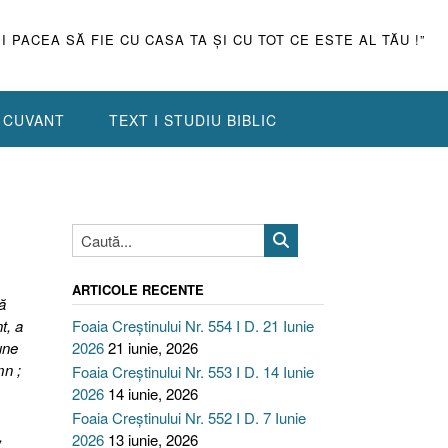
ŞI PACEA SĂ FIE CU CASA TA ŞI CU TOT CE ESTE AL TĂU !”
N CUVANT
TEXT I STUDIU BIBLIC
ARTICOLE RECENTE
ă
t, a
Foaia Creștinului Nr. 554 I D. 21 Iunie
une
2026
21 iunie, 2026
mn ;
Foaia Creștinului Nr. 553 I D. 14 Iunie
2026
14 iunie, 2026
Foaia Creștinului Nr. 552 I D. 7 Iunie
,
2026
13 iunie, 2026