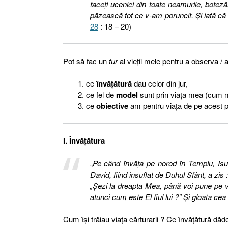
faceţi ucenici din toate neamurile, botezân
păzească tot ce v-am poruncit. Şi iată că E
28
: 18 – 20)
Pot să fac un
tur
al vieţii mele pentru a observa / a
ce
învăţătură
dau celor din jur,
ce fel de
model
sunt prin viaţa mea (cum m
ce
obiective
am pentru viaţa de pe acest 
I. Învăţătura
„
Pe când învăţa pe norod în Templu, Is
David, fiind insuflat de Duhul Sfânt, a zi
„Şezi la dreapta Mea, până voi pune pe v
atunci cum este El fiul lui ?” Şi gloata ce
Cum îşi trăiau viaţa cărturarii ? Ce învăţătură dăd