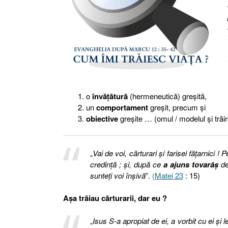
o
învăţătură
(hermeneutică) greşită,
un
comportament
greşit, precum şi
obiective
greşite … (omul / modelul şi trăir
„
Vai de voi, cărturari şi farisei făţarnici
credinţă ; şi, după ce
a ajuns tovarăş
de
sunteţi voi înşivă
”.
(Matei 23
: 15)
Aşa trăiau cărturarii, dar eu ?
„
Isus S-a apropiat de ei, a vorbit cu ei şi 