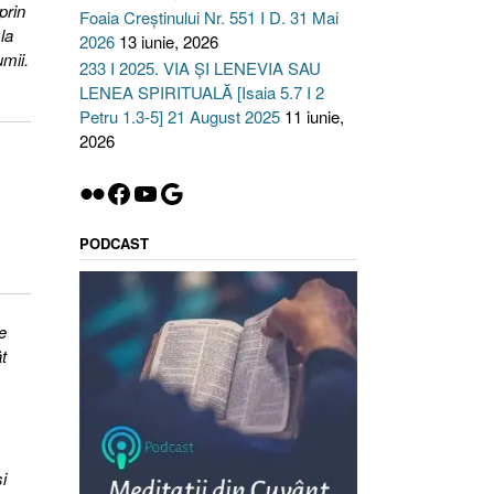
prin
Foaia Creștinului Nr. 551 I D. 31 Mai
la
2026
13 iunie, 2026
umii.
233 I 2025. VIA ȘI LENEVIA SAU
LENEA SPIRITUALĂ [Isaia 5.7 I 2
Petru 1.3-5] 21 August 2025
11 iunie,
2026
Flickr
Facebook
YouTube
Google
PODCAST
e
t
i