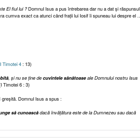
 El fiul lui ?
Domnul Isus a pus întrebarea dar nu a dat şi răspunsu
a cumva exact ca atunci când fraţii lui Iosif îi spuneau lui despre el
I Timotei 4
: 13)
bită
, şi nu se ţine de
cuvintele sănătoase
ale Domnului nostru Isus
I Timotei 6 : 3)
i greşită. Domnul Isus a spus :
unge să cunoască
dacă învăţătura este de la Dumnezeu sau dacă