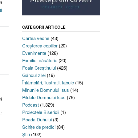
ă
i
CATEGORII ARTICOLE
Cartea veche
(43)
Creşterea copiilor
(20)
Evenimente
(128)
Familie, căsătorie
(20)
Foaia Creştinului
(426)
Gândul zilei
(19)
Întâmplări, ilustraţii, fabule
(15)
Minunile Domnului Isus
(14)
Pildele Domnului Isus
(75)
i
Podcast
(1.329)
Proiectele Bisericii
(1)
;
Roada Duhului
(3)
Schiţe de predici
(84)
Ştiri
(102)