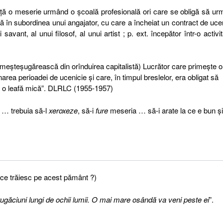
ață o meserie urmând o școală profesională ori care se obligă să u
 în subordinea unui angajator, cu care a încheiat un contract de uce
avant, al unui filosof, al unui artist ; p. ext. începător într-o activit
ie meșteșugărească din orînduirea capitalistă) Lucrător care primește o
area perioadei de ucenicie și care, în timpul breslelor, era obligat să
ru o leafă mică”. DLRLC (1955-1957)
ă … trebuia să-l
xeroxeze
, să-i
fure
meseria … să-i arate la ce e bun şi
ce trăiesc pe acest pământ ?)
rugăciuni lungi de ochii lumii. O mai mare osândă va veni peste ei
”.