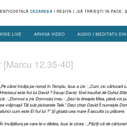
PENTICOSTALĂ
CEZAREEA
I REŞIŢA I „SĂ TRĂIEŞTI ÎN PACE, 
ISIE LIVE
ARHIVA VIDEO
AUDIO I MEDITATII DI
? [Marcu 12.35-40]
„
Pe când învăţa pe norod în Templu, Isus a zis : „Cum zic cărturarii c
Hristosul este fiul lui David ? Însuşi David, fiind insuflat de Duhul Sfân
zis : „Domnul a zis Domnului meu : „Şezi la dreapta Mea, până voi p
pe vrăjmaşii Tăi sub picioarele Tale.” Deci chiar David Îl numeşte Do
atunci cum este El fiul lui ?” Şi gloata cea mare Îl asculta cu plăcere.
În învăţătura pe care le-o dădea, Isus le zicea : „Păziţi-vă de cărturari