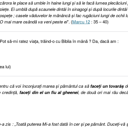
cărora le place să umble în haine lungi şi să le facă lumea plecăciuni 
pieţe. Ei umblă după scaunele dintâi în sinagogi şi după locurile dintâi 
ospeţe ; casele văduvelor le mănâncă şi fac rugăciuni lungi de ochii l
O mai mare osândă va veni peste ei
”. (
Marcu 12
: 35 – 40)
Pot să-mi ratez viaţa, trăind-o cu Biblia în mână ? Da, dacă am :
ea lui)
 ! Pentru că voi înconjuraţi marea şi pământul ca să
faceţi un tovarăş
d
 credinţă,
faceţi din el un fiu al gheenei
, de două ori mai rău decâ
le-a zis : „Toată puterea Mi-a fost dată în cer şi pe pământ. Duceţi-vă ş