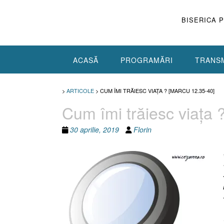
Skip
to
BISERICA 
content
ACASĂ
PROGRAMĂRI
TRANSM
>
ARTICOLE
>
CUM ÎMI TRĂIESC VIAŢA ? [MARCU 12.35-40]
Cum îmi trăiesc viaţa 
30 aprilie, 2019
Florin