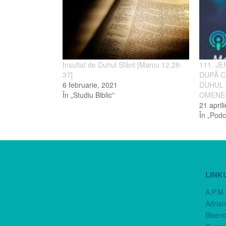
Insuflat de Duhul Sfânt [Marcu 12.28-
111. J
37]
DUPĂ CI
6 februarie, 2021
DUHUL S
În „Studiu Biblic”
OMENEŞT
21 april
În „Podc
LINK
A.P.M.
Adria
Biseri