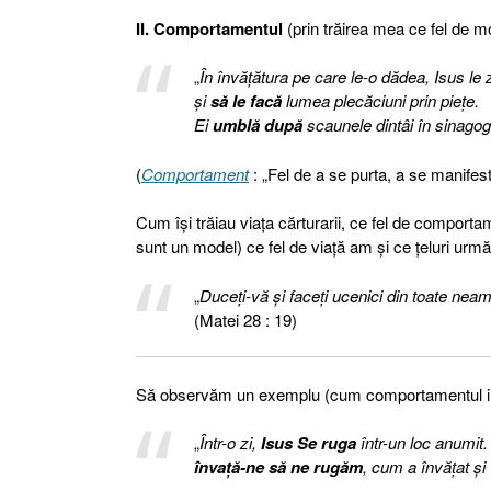
II. Comportamentul
(prin trăirea mea ce fel de m
„
În învăţătura pe care le-o dădea, Isus le z
şi
să le facă
lumea plecăciuni prin pieţe.
Ei
umblă
după
scaunele dintâi în sinagog
(
Comportament
: „Fel de a se purta, a se manifesta
Cum îşi trăiau viaţa cărturarii, ce fel de comport
sunt un model) ce fel de viaţă am şi ce ţeluri ur
„
Duceţi-vă şi faceţi ucenici din toate neamu
(Matei 28 : 19)
Să observăm un exemplu (cum comportamentul influ
„
Într-o zi,
Isus Se ruga
într-un loc anumit. 
învaţă-ne să ne rugăm
, cum a învăţat şi 