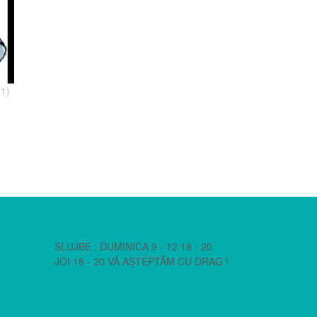
31)
SLUJBE : DUMINICA 9 - 12 18 - 20
JOI 18 - 20 VĂ AȘTEPTĂM CU DRAG !