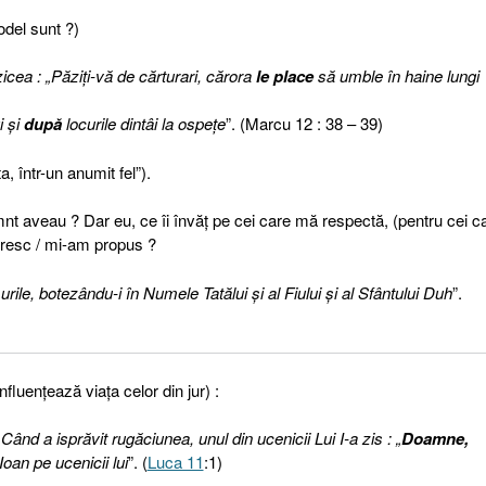
odel sunt ?)
icea : „Păziţi-vă de cărturari, cărora
le place
să umble în haine lungi
i şi
după
locurile dintâi la ospeţe
”. (Marcu 12 : 38 – 39)
, într-un anumit fel”).
amnt aveau ? Dar eu, ce îi învăţ pe cei care mă respectă, (pentru cei c
măresc / mi-am propus ?
rile, botezându-i în Numele Tatălui şi al Fiului şi al Sfântului Duh
”.
enţează viaţa celor din jur) :
Când a isprăvit rugăciunea, unul din ucenicii Lui I-a zis : „
Doamne,
Ioan pe ucenicii lui
”. (
Luca 11
:1)