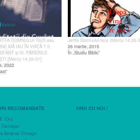
ERTFA DOMNULUI ISUS sau
Jertfa Domnului Isus (Marcu 14.26-
NE MĂ IAU ÎN VIAŢĂ ? II.
26 martie, 2015
FÂNT şi III. PĂRERILE
În „Studiu Biblic”
I [Marcu 14.26-31]
ie, 2022
ast”
URI RECOMANDATE
VINO CU NOI !
E. Cluj
n Tămăşan
ca Betania Chicago