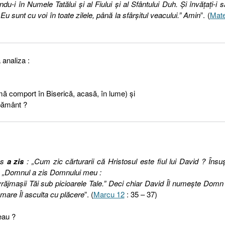
du-i în Numele Tatălui şi al Fiului şi al Sfântului Duh. Şi învăţaţi-i s
u sunt cu voi în toate zilele, până la sfârşitul veacului.” Amin
”. (
Mate
 analiza :
ă comport în Biserică, acasă, în lume) şi
pământ ?
us
a zis
: „Cum zic cărturarii că Hristosul este fiul lui David ? Însuş
s : „Domnul a zis Domnului meu :
răjmaşii Tăi sub picioarele Tale.” Deci chiar David Îl numeşte Domn 
a mare Îl asculta cu plăcere
”. (
Marcu 12
: 35 – 37)
eau ?