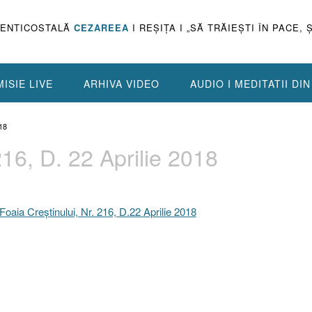
PENTICOSTALĂ
CEZAREEA
I REŞIŢA I „SĂ TRĂIEŞTI ÎN PACE, 
ISIE LIVE
ARHIVA VIDEO
AUDIO I MEDITATII DI
18
216, D. 22 Aprilie 2018
Foaia Creştinului, Nr. 216, D.22 Aprilie 2018