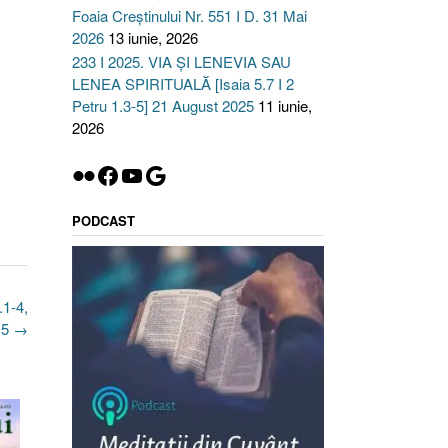
Foaia Creștinului Nr. 551 I D. 31 Mai
2026
13 iunie, 2026
233 I 2025. VIA ȘI LENEVIA SAU
LENEA SPIRITUALĂ [Isaia 5.7 I 2
Petru 1.3-5] 21 August 2025
11 iunie,
2026
Flickr
Facebook
YouTube
Google
PODCAST
.1-4,
15
→