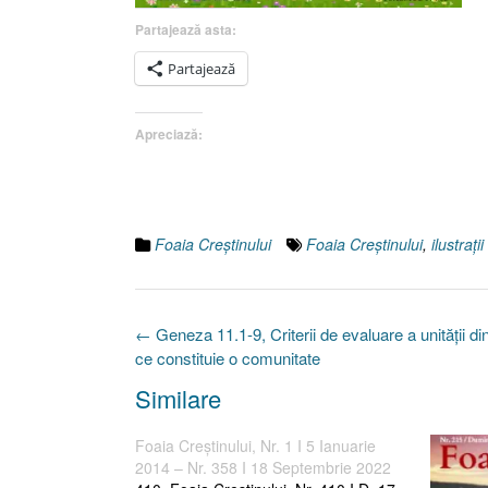
Partajează asta:
Partajează
Apreciază:
Foaia Creştinului
Foaia Creştinului
,
ilustraţii
Post
←
Geneza 11.1-9, Criterii de evaluare a unităţii di
navigation
ce constituie o comunitate
Similare
Foaia Creştinului, Nr. 1 I 5 Ianuarie
2014 – Nr. 358 I 18 Septembrie 2022