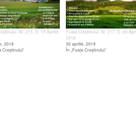
eştinului, Nr. 215, D. 15 Aprilie
Foaia Creştinului, Nr. 217, D. 29 Apri
2018
ie, 2018
30 aprilie, 2018
a Creştinului”
În „Foaia Creştinului”