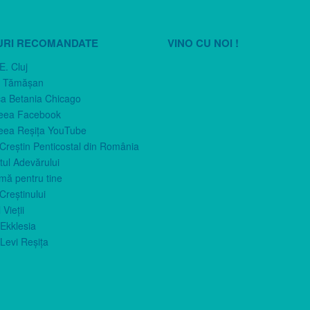
URI RECOMANDATE
VINO CU NOI !
E. Cluj
n Tămăşan
ca Betania Chicago
eea Facebook
eea Reşiţa YouTube
 Creştin Penticostal din România
ul Adevărului
imă pentru tine
Creştinului
 Vieţii
Ekklesia
Levi Reşiţa