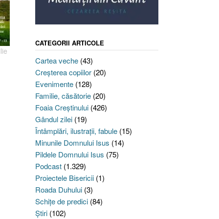
CATEGORII ARTICOLE
lie
Cartea veche
(43)
Creşterea copiilor
(20)
Evenimente
(128)
Familie, căsătorie
(20)
Foaia Creştinului
(426)
Gândul zilei
(19)
Întâmplări, ilustraţii, fabule
(15)
Minunile Domnului Isus
(14)
Pildele Domnului Isus
(75)
Podcast
(1.329)
Proiectele Bisericii
(1)
Roada Duhului
(3)
Schiţe de predici
(84)
Ştiri
(102)