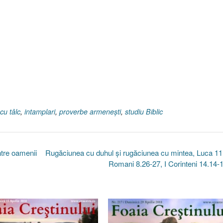
 cu tâlc
,
intamplari
,
proverbe armeneşti
,
studiu Biblic
ntre oamenii
Rugăciunea cu duhul şi rugăciunea cu mintea, Luca 11
Romani 8.26-27, I Corinteni 14.14-