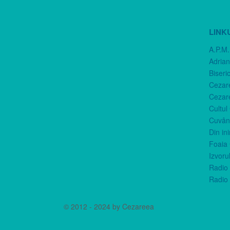
LINK
A.P.M.
Adria
Biseri
Cezar
Cezar
Cultul
Cuvânt
Din in
Foaia 
Izvorul
Radio 
Radio 
© 2012 - 2024 by Cezareea