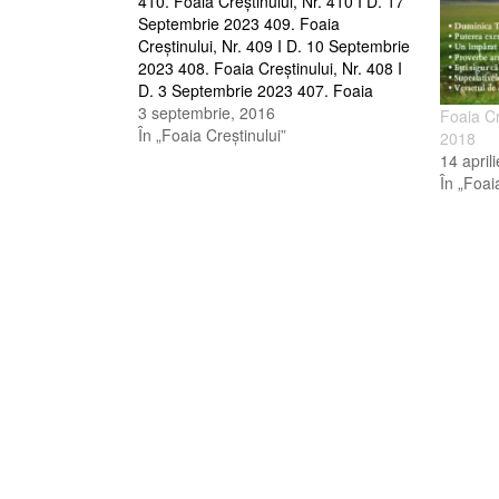
410. Foaia Creştinului, Nr. 410 I D. 17
Septembrie 2023 409. Foaia
Creştinului, Nr. 409 I D. 10 Septembrie
2023 408. Foaia Creştinului, Nr. 408 I
D. 3 Septembrie 2023 407. Foaia
Creştinului, Nr. 407 I D. 27 August
3 septembrie, 2016
Foaia Cr
2023 406. Foaia Creştinului, Nr. 406 I
În „Foaia Creştinului”
2018
D. 20 August 2023…
14 april
În „Foai