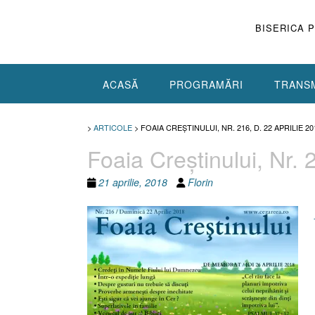
Skip
to
BISERICA 
content
ACASĂ
PROGRAMĂRI
TRANSM
>
ARTICOLE
>
FOAIA CREŞTINULUI, NR. 216, D. 22 APRILIE 20
Foaia Creştinului, Nr. 
21 aprilie, 2018
Florin