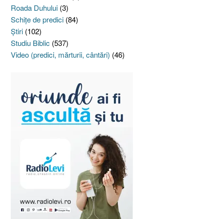
Roada Duhului
(3)
Schiţe de predici
(84)
Ştiri
(102)
Studiu Biblic
(537)
Video (predici, mărturii, cântări)
(46)