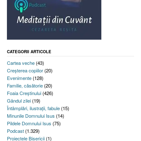
CATEGORII ARTICOLE
Cartea veche
(43)
Creşterea copiilor
(20)
Evenimente
(128)
Familie, căsătorie
(20)
Foaia Creştinului
(426)
Gândul zilei
(19)
Întâmplări, ilustraţii, fabule
(15)
Minunile Domnului Isus
(14)
Pildele Domnului Isus
(75)
Podcast
(1.329)
Proiectele Bisericii
(1)