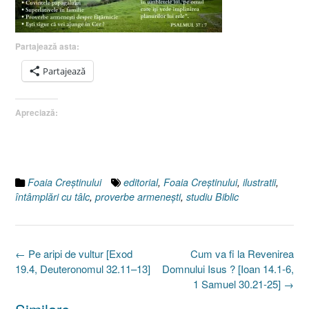
Partajează asta:
Partajează
Apreciază:
Foaia Creştinului
editorial
,
Foaia Creştinului
,
ilustratii
,
întâmplări cu tâlc
,
proverbe armeneşti
,
studiu Biblic
Post
←
Pe aripi de vultur [Exod
Cum va fi la Revenirea
navigation
19.4, Deuteronomul 32.11–13]
Domnului Isus ? [Ioan 14.1-6,
1 Samuel 30.21-25]
→