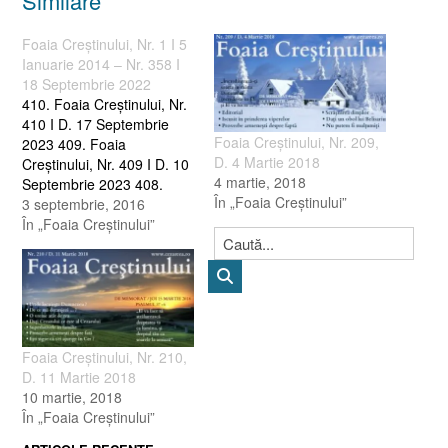
Similare
Foaia Creştinului, Nr. 1 I 5
Ianuarie 2014 – Nr. 358 I
18 Septembrie 2022
410. Foaia Creştinului, Nr.
410 I D. 17 Septembrie
Foaia Creştinului, Nr. 209,
2023 409. Foaia
D. 4 Martie 2018
Creştinului, Nr. 409 I D. 10
4 martie, 2018
Septembrie 2023 408.
În „Foaia Creştinului”
Foaia Creştinului, Nr. 408 I
3 septembrie, 2016
D. 3 Septembrie 2023 407.
În „Foaia Creştinului”
Foaia Creştinului, Nr. 407 I
D. 27 August 2023 406.
Foaia Creştinului, Nr. 406 I
D. 20 August 2023…
Foaia Creştinului, Nr. 210,
D. 11 Martie 2018
10 martie, 2018
În „Foaia Creştinului”