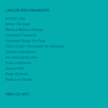
LINKURI RECOMANDATE
A.P.M.E. Cluj
Adrian Tămăşan
Biserica Betania Chicago
Cezareea Facebook
Cezareea Reşiţa YouTube
Cultul Creştin Penticostal din România
Cuvântul Adevărului
Din inimă pentru tine
Foaia Creştinului
Izvorul Vieţii
Radio Ekklesia
Radio Levi Reşiţa
VINO CU NOI !