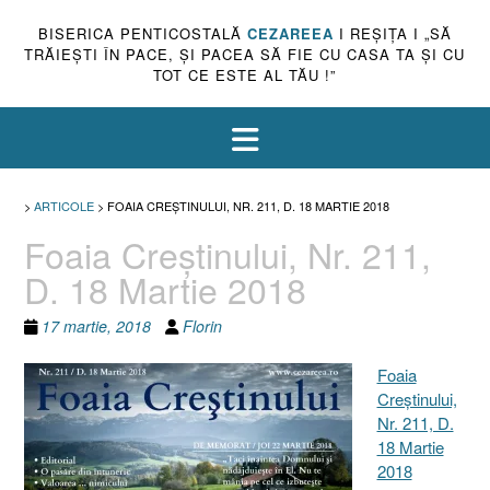
BISERICA PENTICOSTALĂ
CEZAREEA
I REŞIŢA I „SĂ
TRĂIEŞTI ÎN PACE, ŞI PACEA SĂ FIE CU CASA TA ŞI CU
TOT CE ESTE AL TĂU !”
>
ARTICOLE
>
FOAIA CREŞTINULUI, NR. 211, D. 18 MARTIE 2018
Foaia Creştinului, Nr. 211,
D. 18 Martie 2018
17 martie, 2018
Florin
Foaia
Creştinului,
Nr. 211, D.
18 Martie
2018