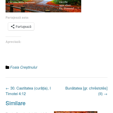
Partajează asta:
Partajează
Apreciază:
Foaia Creştinului
Post
←
30. Castitatea (curăţia), I
Bunătatea [gr. chrēstotēs]
navigation
Timotei 4:12
(II)
→
Similare