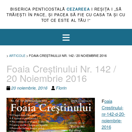
BISERICA PENTICOSTALĂ
CEZAREEA
I REŞIŢA I „SĂ
TRĂIEŞTI ÎN PACE, ŞI PACEA SĂ FIE CU CASA TA ŞI CU
TOT CE ESTE AL TĂU !”
>
ARTICOLE
>
FOAIA CREŞTINULUI NR. 142 / 20 NOIEMBRIE 2016
Foaia Creştinului Nr. 142 /
20 Noiembrie 2016
20 noiembrie, 2016
Florin
F
oaia
Crestinului-
nr-142-d-20-
noiembrie-
2016