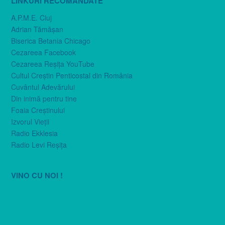
LINKURI RECOMANDATE
A.P.M.E. Cluj
Adrian Tămăşan
Biserica Betania Chicago
Cezareea Facebook
Cezareea Reşiţa YouTube
Cultul Creştin Penticostal din România
Cuvântul Adevărului
Din inimă pentru tine
Foaia Creştinului
Izvorul Vieţii
Radio Ekklesia
Radio Levi Reşiţa
VINO CU NOI !