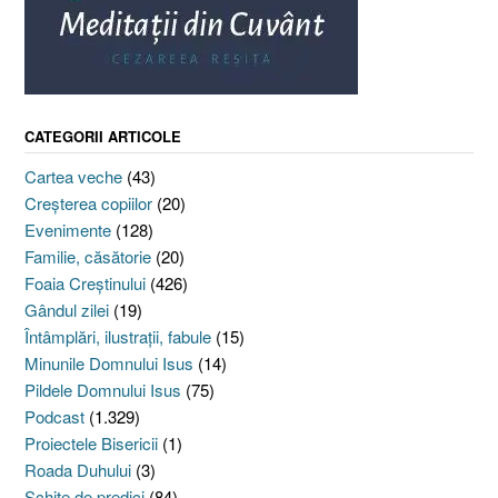
CATEGORII ARTICOLE
Cartea veche
(43)
Creşterea copiilor
(20)
Evenimente
(128)
Familie, căsătorie
(20)
Foaia Creştinului
(426)
Gândul zilei
(19)
Întâmplări, ilustraţii, fabule
(15)
Minunile Domnului Isus
(14)
Pildele Domnului Isus
(75)
Podcast
(1.329)
Proiectele Bisericii
(1)
Roada Duhului
(3)
Schiţe de predici
(84)