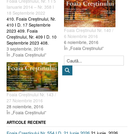
Foaia Creştinului, Nr. 1 I 5
Ianuarie 2014 – Nr. 358 I
18 Septembrie 2022
410. Foaia Creştinului, Nr.
410 I D. 17 Septembrie
Foaia Creştinului Nr. 140 /
2023 409. Foaia
6 Noiembrie 2016
Creştinului, Nr. 409 I D. 10
6 noiembrie, 2016
Septembrie 2023 408.
În „Foaia Creştinului”
Foaia Creştinului, Nr. 408 I
3 septembrie, 2016
D. 3 Septembrie 2023 407.
În „Foaia Creştinului”
Foaia Creştinului, Nr. 407 I
D. 27 August 2023 406.
Foaia Creştinului, Nr. 406 I
D. 20 August 2023…
Foaia Creştinului Nr. 143 /
27 Noiembrie 2016
28 noiembrie, 2016
În „Foaia Creştinului”
ARTICOLE RECENTE
Foaia Creștinului Nr. 554 I D. 21 Iunie 2026
21 iunie, 2026