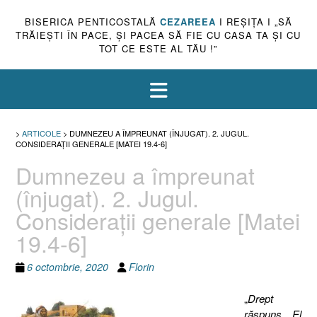
BISERICA PENTICOSTALĂ
CEZAREEA
I REŞIŢA I „SĂ
TRĂIEŞTI ÎN PACE, ŞI PACEA SĂ FIE CU CASA TA ŞI CU
TOT CE ESTE AL TĂU !”
>
ARTICOLE
>
DUMNEZEU A ÎMPREUNAT (ÎNJUGAT). 2. JUGUL.
CONSIDERAŢII GENERALE [MATEI 19.4-6]
Dumnezeu a împreunat
(înjugat). 2. Jugul.
Consideraţii generale [Matei
19.4-6]
6 octombrie, 2020
Florin
„
Drept
răspuns, El