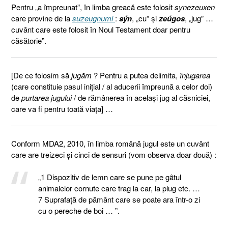
Pentru „a împreunat”, în limba greacă este folosit
synezeuxen
care provine de la
suzeugnumi
:
sýn
, „cu” și
zeúgos
, „jug” …
cuvânt care este folosit în Noul Testament doar pentru
căsătorie”.
[De ce folosim să
jugăm
? Pentru a putea delimita,
înjugarea
(care constituie pasul iniţial / al aducerii împreună a celor doi)
de
purtarea jugului
/ de rămânerea în acelaşi jug al căsniciei,
care va fi pentru toată viaţa] …
Conform MDA2, 2010, în limba română jugul este un cuvânt
care are treizeci şi cinci de sensuri (vom observa doar două) :
„1 Dispozitiv de lemn care se pune pe gâtul
animalelor cornute care trag la car, la plug etc. …
7 Suprafață de pământ care se poate ara într-o zi
cu o pereche de boi … ”.