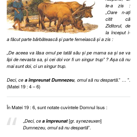
le-a zis :
„Oare n-aţi
citit că
Ziditorul, de
la început i-
a făcut parte bărbătească şi parte femeiască şi a zis :
„De aceea va lăsa omul pe tatăl său şi pe mama sa şi se va
lipi de nevasta sa, şi cei doi vor fi un singur trup” ? Aşa că nu
mai sunt doi, ci un singur trup.
Deci, ce
a împreunat Dumnezeu
, omul să nu despartă
.” … ”.
(Matei 19 : 4 – 6)
În Matei 19 : 6, sunt notate cuvintele Domnul Isus :
„
Deci, ce
a împreunat
[gr.
synezeuxen
]
Dumnezeu, omul să nu despartă
”.