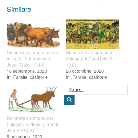
Similare
Dumnezeu a împreunat (a
Dumnezeu a împreunat
înjugat), 1. Introducere.
(înjugat). 4 Carul [Matei
Jugul [Matei 19.4-6]
19.6]
16 septembrie, 2020
20 octombrie, 2020
În „Familie, căsătorie”
În „Familie, căsătorie”
Dumnezeu a împreunat
(înjugat). 5 Plugul şi aratul
[Matei 19.4-6]
5 noiembrie, 2020