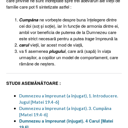
care privirile ne sunt îndreptate spre trei adevăruri ale vieţii de
familie care pot fi sintetizate astfel :
Cumpăna
ne vorbeşte despre buna înţelegere dintre
cei doi (soţ şi soţie), iar în funcţie de armonia dintre ei,
ambii vor beneficia de puterea de la Dumnezeu care
este strict necesară pentru a putea
trage
împreună la
carul
vieţii, iar acest mod de viaţă,
va fi asemenea
plugului
, care ară (sapă) în viaţa
urmaşilor, a copiilor un model de comportament, care
rămâne de neşters.
STUDII ASEMĂNĂTOARE :
Dumnezeu a împreunat (a înjugat), 1. Introducere.
Jugul [Matei 19.4-6]
Dumnezeu a împreunat (a înjugat). 3. Cumpăna
[Matei 19.4-6]
Dumnezeu a împreunat (înjugat). 4 Carul [Matei
19.6]