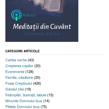
CATEGORII ARTICOLE
Cartea veche
(43)
Creşterea copiilor
(20)
Evenimente
(128)
Familie, căsătorie
(20)
Foaia Creştinului
(426)
Gândul zilei
(19)
Întâmplări, ilustraţii, fabule
(15)
Minunile Domnului Isus
(14)
Pildele Domnului Isus
(75)