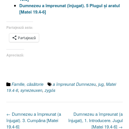
Dumnezeu a împreunat (înjugat). 5 Plugul şi aratul
[Matei 19.4-6]
Partajează asta:
Partajează
Apreciază:
Familie, căsătorie
a împreunat Dumnezeu
,
jug
,
Matei
19.4-6
,
synezeuxen
,
zygós
Post
←
Dumnezeu a împreunat (a
Dumnezeu a împreunat (a
navigation
înjugat). 3. Cumpăna [Matei
înjugat), 1. Introducere. Jugul
19.4-6]
[Matei 19.4-6]
→