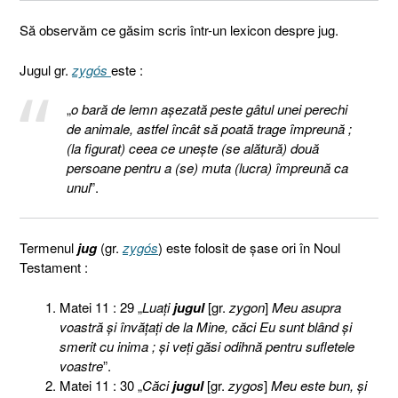
Să observăm ce găsim scris într-un lexicon despre jug.
Jugul gr.
zygós
este :
„
o bară de lemn așezată peste gâtul unei perechi
de animale, astfel încât să poată trage împreună ;
(la figurat) ceea ce unește (se alătură) două
persoane pentru a (se) muta (lucra) împreună ca
unul
”.
Termenul
jug
(gr.
zygós
) este folosit de şase ori în Noul
Testament :
Matei 11 : 29 „
Luaţi
jugul
[gr.
zygon
]
Meu asupra
voastră şi învăţaţi de la Mine, căci Eu sunt blând şi
smerit cu inima ; şi veţi găsi odihnă pentru sufletele
voastre
”.
Matei 11 : 30 „
Căci
jugul
[gr.
zygos
]
Meu este bun, şi