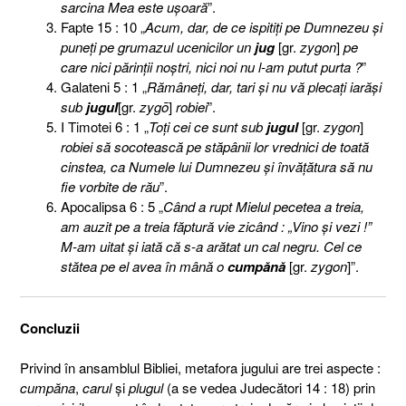
sarcina Mea este uşoară
”.
Fapte 15 : 10 „
Acum, dar, de ce ispitiţi pe Dumnezeu şi
puneţi pe grumazul ucenicilor un
jug
[gr.
zygon
]
pe
care nici părinţii noştri, nici noi nu l-am putut purta ?
”
Galateni 5 : 1 „
Rămâneţi, dar, tari şi nu vă plecaţi iarăşi
sub
jugul
[gr.
zygō
]
robiei
”.
I Timotei 6 : 1 „
Toţi cei ce sunt sub
jugul
[gr.
zygon
]
robiei să socotească pe stăpânii lor vrednici de toată
cinstea, ca Numele lui Dumnezeu şi învăţătura să nu
fie vorbite de rău
”.
Apocalipsa 6 : 5 „
Când a rupt Mielul pecetea a treia,
am auzit pe a treia făptură vie zicând : „Vino şi vezi !”
M-am uitat şi iată că s-a arătat un cal negru. Cel ce
stătea pe el avea în mână o
cumpănă
[gr.
zygon
]”.
Concluzii
Privind în ansamblul Bibliei, metafora jugului are trei aspecte :
cumpăna
,
carul
şi
plugul
(a se vedea Judecători 14 : 18) prin