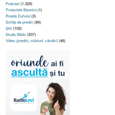
Podcast
(1.329)
Proiectele Bisericii
(1)
Roada Duhului
(3)
Schiţe de predici
(84)
Ştiri
(102)
Studiu Biblic
(537)
Video (predici, mărturii, cântări)
(46)