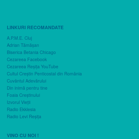
LINKURI RECOMANDATE
A.P.M.E. Cluj
Adrian Tămăşan
Biserica Betania Chicago
Cezareea Facebook
Cezareea Reşiţa YouTube
Cultul Creştin Penticostal din România
Cuvântul Adevărului
Din inimă pentru tine
Foaia Creştinului
Izvorul Vieţii
Radio Ekklesia
Radio Levi Reşiţa
VINO CU NOI !