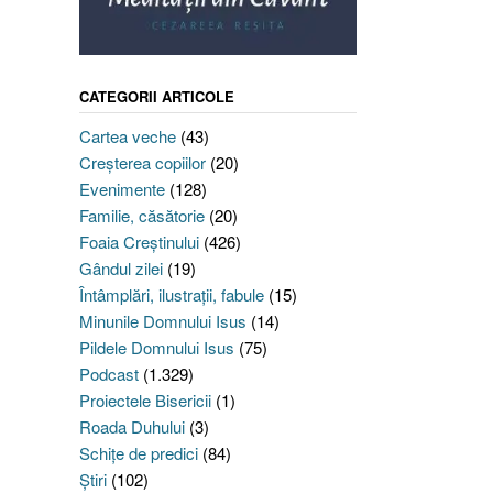
CATEGORII ARTICOLE
Cartea veche
(43)
Creşterea copiilor
(20)
Evenimente
(128)
Familie, căsătorie
(20)
Foaia Creştinului
(426)
Gândul zilei
(19)
Întâmplări, ilustraţii, fabule
(15)
Minunile Domnului Isus
(14)
Pildele Domnului Isus
(75)
Podcast
(1.329)
Proiectele Bisericii
(1)
Roada Duhului
(3)
Schiţe de predici
(84)
Ştiri
(102)