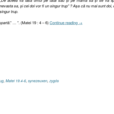
„De aceea va lăsa omul pe tatăl său şi pe mama sa şi se va lip
nevasta sa, şi cei doi vor fi un singur trup” ? Aşa că nu mai sunt doi, 
singur trup.
„Dumnezeu
spartă
.” … ”. (Matei 19 : 4 – 6)
Continue reading
→
a
împreunat
(înjugat).
2.
Jugul.
Consideraţii
generale
[Matei
19.4-
6]”
jug
,
Matei 19.4-6
,
synezeuxen
,
zygós