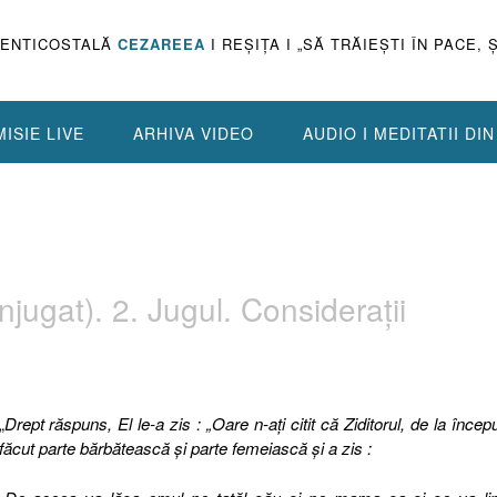
PENTICOSTALĂ
CEZAREEA
I REŞIŢA I „SĂ TRĂIEŞTI ÎN PACE, 
ISIE LIVE
ARHIVA VIDEO
AUDIO I MEDITATII DI
ugat). 2. Jugul. Consideraţii
„
Drept răspuns, El le-a zis : „Oare n-aţi citit că Ziditorul, de la începu
făcut parte bărbătească şi parte femeiască şi a zis :