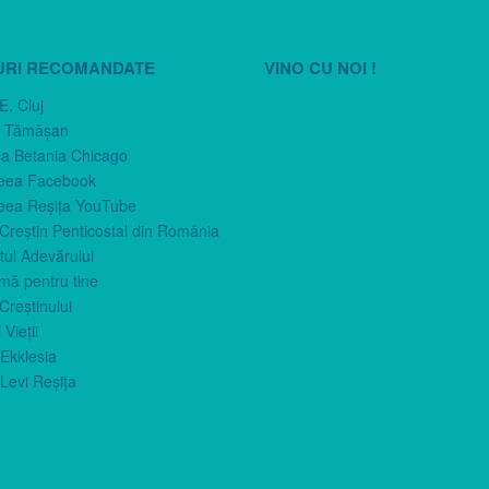
URI RECOMANDATE
VINO CU NOI !
E. Cluj
n Tămăşan
ca Betania Chicago
eea Facebook
eea Reşiţa YouTube
 Creştin Penticostal din România
ul Adevărului
imă pentru tine
Creştinului
 Vieţii
Ekklesia
Levi Reşiţa