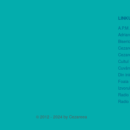
LINK
A.P.M.
Adria
Biseri
Cezar
Cezar
Cultul
Cuvânt
Din in
Foaia 
Izvorul
Radio 
Radio 
© 2012 - 2024 by Cezareea