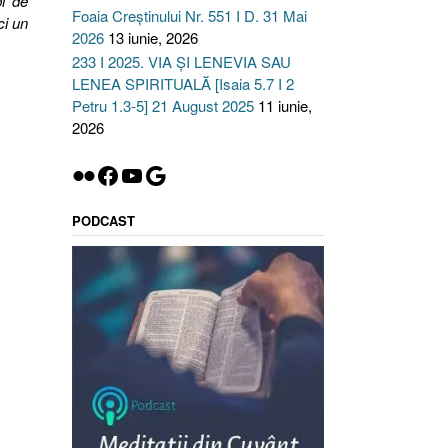
i de
Foaia Creștinului Nr. 551 I D. 31 Mai
ci un
2026
13 iunie, 2026
233 I 2025. VIA ȘI LENEVIA SAU
LENEA SPIRITUALĂ [Isaia 5.7 I 2
Petru 1.3-5] 21 August 2025
11 iunie,
2026
Flickr
Facebook
YouTube
Google
PODCAST