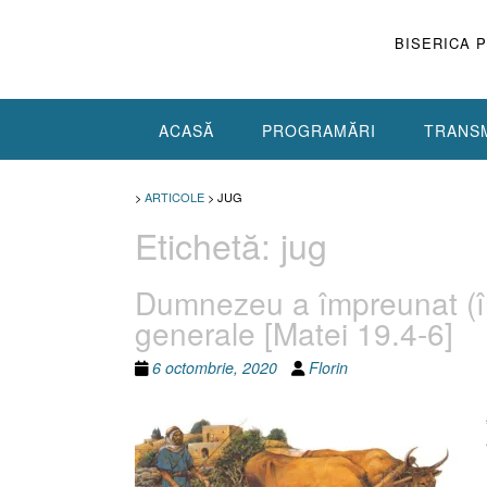
Skip
to
BISERICA 
content
ACASĂ
PROGRAMĂRI
TRANSM
>
ARTICOLE
>
JUG
Etichetă:
jug
Dumnezeu a împreunat (înj
generale [Matei 19.4-6]
6 octombrie, 2020
Florin