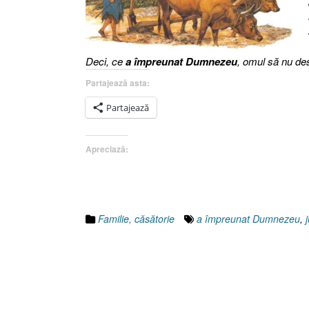
Deci, ce
a împreunat Dumnezeu
, omul să nu de
Partajează asta:
Partajează
Apreciază:
Familie, căsătorie
a împreunat Dumnezeu
,