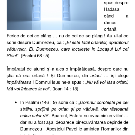
spus despre
Hadasa,
când a
rămas
orfană.
Ferice de cei ce plâng … nu de cei ce se plâng ! Au uitat ce
scrie despre Dumnezeu, că : „
El este tatăl orfanilor, apărătorul
văduvelor, El, Dumnezeu, care locuieşte în Locaşul Lui cel
Sfânt
”. (Psalmi 68 : 5).
Împăratul de atunci şi-a ales o împărăteasă, despre care nu
ştia că era orfană ! Şi Dumnezeu, din
orfani
… îşi alege
împărăteasa
! Domnul Isus ne-a spus : „
Nu vă voi lăsa orfani,
Mă voi întoarce la voi
”. (Ioan 14 : 18)
În Psalmi (146 : 9) scrie că : „
Domnul ocroteşte pe cei
străini, sprijină pe orfan şi pe văduvă, dar răstoarnă
calea celor răi
”. Aparent, Estera nu avea niciun viitor …
dar nu a fost aşa, deoarece binecuvântarea depinde de
Dumnezeu ! Apostolul Pavel le amintea Romanilor din