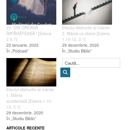
22. DIN ORFANĂ …
Efectul distructiv al mâniei
ÎMPĂRĂTEASĂ ! [Estera
2. Mânia ca obicei [Estera
2.5-7]
1.10-12, 2.1]
22 ianuarie, 2022
29 decembrie, 2020
În „Podcast”
În „Studiu Biblic”
Efectul distructiv al mâniei
1. Mânia
accidentală [Estera 1.10-
12, 2.1]
29 decembrie, 2020
În „Studiu Biblic”
ARTICOLE RECENTE