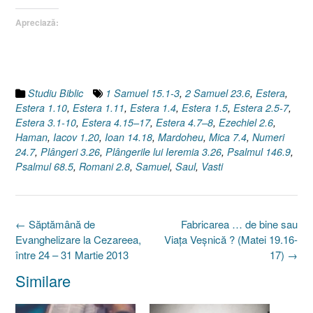
Apreciază:
Studiu Biblic
1 Samuel 15.1-3
,
2 Samuel 23.6
,
Estera
,
Estera 1.10
,
Estera 1.11
,
Estera 1.4
,
Estera 1.5
,
Estera 2.5-7
,
Estera 3.1-10
,
Estera 4.15–17
,
Estera 4.7–8
,
Ezechiel 2.6
,
Haman
,
Iacov 1.20
,
Ioan 14.18
,
Mardoheu
,
Mica 7.4
,
Numeri
24.7
,
Plângeri 3.26
,
Plângerile lui Ieremia 3.26
,
Psalmul 146.9
,
Psalmul 68.5
,
Romani 2.8
,
Samuel
,
Saul
,
Vasti
Post
←
Săptămână de
Fabricarea … de bine sau
navigation
Evanghelizare la Cezareea,
Viaţa Veşnică ? (Matei 19.16-
între 24 – 31 Martie 2013
17)
→
Similare