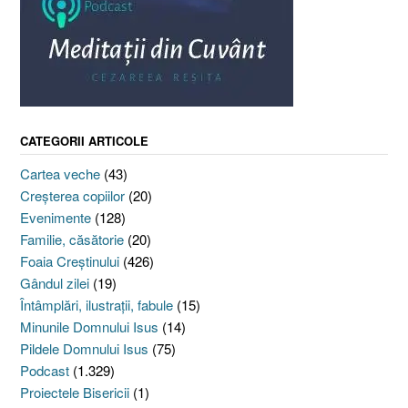
CATEGORII ARTICOLE
Cartea veche
(43)
Creşterea copiilor
(20)
Evenimente
(128)
Familie, căsătorie
(20)
Foaia Creştinului
(426)
Gândul zilei
(19)
Întâmplări, ilustraţii, fabule
(15)
Minunile Domnului Isus
(14)
Pildele Domnului Isus
(75)
Podcast
(1.329)
Proiectele Bisericii
(1)