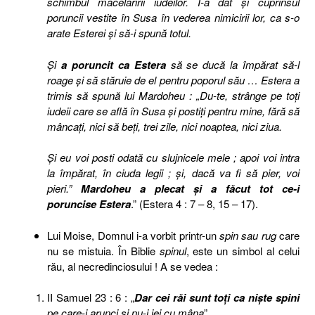
schimbul măcelăririi iudeilor. I-a dat şi cuprinsul
poruncii vestite în Susa în vederea nimicirii lor, ca s-o
arate Esterei şi să-i spună totul.
Şi
a poruncit ca Estera
să se ducă la împărat să-l
roage şi să stăruie de el pentru poporul său … Estera a
trimis să spună lui Mardoheu : „Du-te, strânge pe toţi
iudeii care se află în Susa şi postiţi pentru mine, fără să
mâncaţi, nici să beţi, trei zile, nici noaptea, nici ziua.
Şi eu voi posti odată cu slujnicele mele ; apoi voi intra
la împărat, în ciuda legii ; şi, dacă va fi să pier, voi
pieri.”
Mardoheu a plecat şi a făcut tot ce-i
poruncise Estera
.” (Estera 4 : 7 – 8, 15 – 17).
Lui Moise, Domnul i-a vorbit printr-un
spin sau rug
care
nu se mistuia. În Biblie
spinul
, este un simbol al celui
rău, al necredinciosului ! A se vedea :
II Samuel 23 : 6 : „
Dar cei răi sunt toţi ca nişte spini
pe care-i arunci şi nu-i iei cu mâna
”.