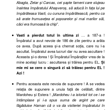
Abagta, Zetar şi Carcas, cei şapte fameni care slujeau
înaintea împăratului Ahaşveroş, să aducă în faţa lui pe
împărăteasa Vasti, cu cununa împărătească, pentru ca
să arate frumuseţea ei popoarelor şi mai marilor săi,
căci era frumoasă la chip
”.
Vasti a pierdut totul în ultima zi
… a 187-a !
Împăratul a avut nevoie de 186 de zile pentru a arăta
ce avea. După aceea şi-a chemat soţia, care nu l-a
ascultat. Împăratul avea lucruri dar nu avea ascultare !
Aceasta şi-o dorea ! Şi Împăratul Împăraţilor vrea de la
mine acelaşi lucru : ascultarea şi trăirea pentru EL.
Şi
mie mi se cere o singură zi să trăiesc pentru EL !
Azi !
Pentru aceasta este nevoia de supunere ! A se vedea
relaţia de supunere a unuia faţă de celălalt, dintre
Mardoheu şi Estera ! „
Mardoheu i-a istorisit tot ce i se
întâmplase şi i-a spus suma de argint pe care
făgăduise Haman că o va da vistieriei împăratului în