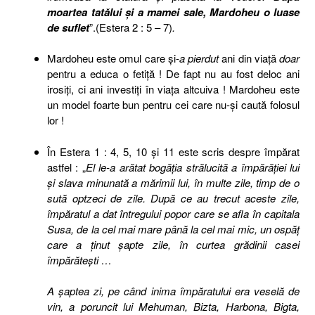
moartea tatălui şi a mamei sale, Mardoheu o luase
de suflet
”.(Estera 2 : 5 – 7)
.
Mardoheu este omul care şi-
a pierdut
ani din viaţă
doar
pentru a educa o fetiţă ! De fapt nu au fost deloc ani
irosiţi, ci ani investiţi în viaţa altcuiva ! Mardoheu este
un model foarte bun pentru cei care nu-şi caută folosul
lor !
În Estera 1 : 4, 5, 10 şi 11 este scris despre împărat
astfel : „
El le-a arătat bogăţia strălucită a împărăţiei lui
şi slava minunată a mărimii lui, în multe zile, timp de o
sută optzeci de zile. După ce au trecut aceste zile,
împăratul a dat întregului popor care se afla în capitala
Susa, de la cel mai mare până la cel mai mic, un ospăţ
care a ţinut şapte zile, în curtea grădinii casei
împărăteşti …
A şaptea zi, pe când inima împăratului era veselă de
vin, a poruncit lui Mehuman, Bizta, Harbona, Bigta,