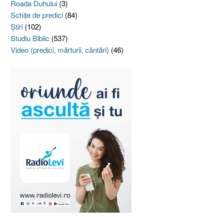
Roada Duhului
(3)
Schiţe de predici
(84)
Ştiri
(102)
Studiu Biblic
(537)
Video (predici, mărturii, cântări)
(46)