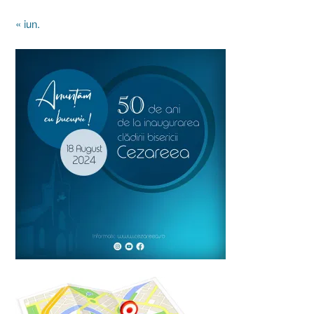
« iun.