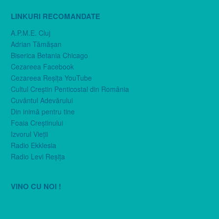
LINKURI RECOMANDATE
A.P.M.E. Cluj
Adrian Tămăşan
Biserica Betania Chicago
Cezareea Facebook
Cezareea Reşiţa YouTube
Cultul Creştin Penticostal din România
Cuvântul Adevărului
Din inimă pentru tine
Foaia Creştinului
Izvorul Vieţii
Radio Ekklesia
Radio Levi Reşiţa
VINO CU NOI !