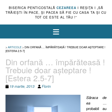
BISERICA PENTICOSTALĂ
CEZAREEA
I REŞIŢA I „SĂ
TRĂIEŞTI ÎN PACE, ŞI PACEA SĂ FIE CU CASA TA ŞI CU
TOT CE ESTE AL TĂU !”
>
ARTICOLE
>
DIN ORFANĂ … ÎMPĂRĂTEASĂ ! TREBUIE DOAR AŞTEPTARE !
[ESTERA 2.5-7]
Din orfană … împărăteasă !
Trebuie doar aşteptare !
[Estera 2.5-7]
19 martie, 2013
Florin
Săraca de
ea
…
probabil au