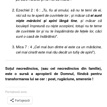
Ezechiel 2 : 6 : „
Tu, fiu al omului, să nu te temi de ei,
nici să nu te sperii de cuvintele lor ; şi măcar că
ei sunt
nişte mărăcini şi spini lângă tine
, şi măcar că
locuieşti împreună cu nişte scorpioni, totuşi nu te teme
de cuvintele lor şi nu te înspăimânta de feţele lor, căci
sunt o casă de îndărătnici
”.
Mica 7 : 4 „
Cel mai bun dintre ei este ca un mărăcine,
cel mai cinstit este mai rău decât un tufiş de spini
”).
Soţul necredincios, (sau cel necredincios din familie),
este o sursă a apropierii de Domnul, fiindcă pentru
transformarea lui se cer : post, rugăciune, smerenie !
Partajează asta:
Partajează