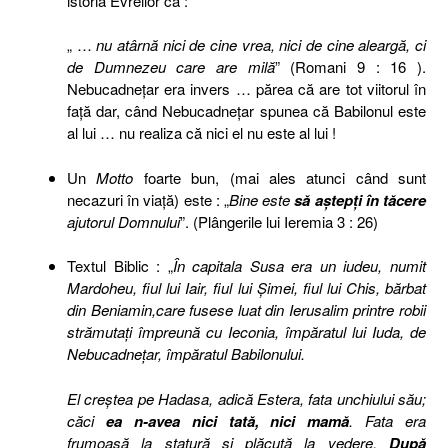
istoria Evreilor că :
„ …
nu atârnă nici de cine vrea, nici de cine aleargă, ci
de Dumnezeu care are milă
” (Romani 9 : 16 ).
Nebucadneţar era invers … părea că are tot viitorul în
faţă dar, c
ând
Nebucadneţar
spunea c
ă
Babilonul este
al lui
… nu realiza că nici el nu este al lui !
Un
Motto
foarte bun, (mai ales atunci când sunt
necazuri în viaţă) este :
„
Bine este
să aştepţi în tăcere
ajutorul Domnului
”. (Plângerile lui Ieremia 3 : 26)
Textul Biblic : „
În capitala Susa era un iudeu, numit
Mardoheu, fiul lui Iair, fiul lui Şimei, fiul lui Chis, bărbat
din Beniamin,care fusese luat din Ierusalim printre robii
strămutaţi împreună cu Ieconia, împăratul lui Iuda, de
Nebucadneţar, împăratul Babilonului.
El creştea pe Hadasa, adică Estera, fata unchiului său;
căci
ea n-avea nici tată, nici mamă
. Fata era
frumoasă la statură şi plăcută la vedere.
După