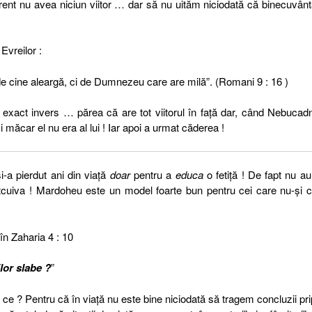
ent nu avea niciun viitor … dar să nu uităm niciodată că binecuvân
Evreilor :
 de cine aleargă, ci de Dumnezeu care are milă”. (Romani 9 : 16 )
 exact invers … părea că are tot viitorul în faţă dar, când Nebucad
 măcar el nu era al lui ! Iar apoi a urmat căderea !
-a pierdut ani din viaţă
doar
pentru a
educa
o fetiţă ! De fapt nu au
ţa altcuiva ! Mardoheu este un model foarte bun pentru cei care nu-şi 
în Zaharia 4 : 10
lor slabe ?
”
ce ? Pentru că în viaţă nu este bine niciodată să tragem concluzii prip