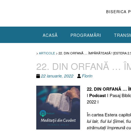
Skip
to
BISERICA 
content
ACASĂ
PROGRAMĂRI
TRANSM
>
ARTICOLE
>
22. DIN ORFANĂ … ÎMPĂRĂTEASĂ ! [ESTERA 2.5
22. DIN ORFANĂ … ÎM
22 ianuarie, 2022
Florin
22. DIN ORFANĂ … 
I
Podcast
I Pasaj Bibli
2022 I
În cartea Estera capitolu
lui Iair, fiul lui Şimei,
strămutaţi împreună cu 