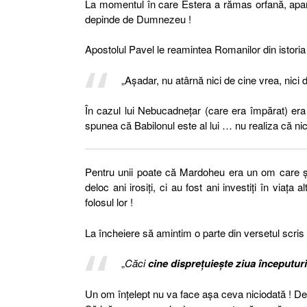
La momentul în care Estera a rămas orfană, apar
depinde de Dumnezeu !
Apostolul Pavel le reamintea Romanilor din istoria 
„Aşadar, nu atârnă nici de cine vrea, nici
În cazul lui Nebucadneţar (care era împărat) era
spunea că Babilonul este al lui … nu realiza că nici
Pentru unii poate că Mardoheu era un om care şi
deloc ani irosiţi, ci au fost ani investiţi în via
folosul lor !
La încheiere să amintim o parte din versetul scris 
„
Căci
cine dispreţuieşte ziua începuturi
Un om înţelept nu va face aşa ceva niciodată ! De 