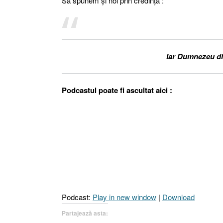
Să spunem şi noi prin credinţă :
Iar Dumnezeu din
Podcastul poate fi ascultat aici :
Podcast:
Play in new window
|
Download
Partajează asta: