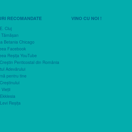
URI RECOMANDATE
VINO CU NOI !
E. Cluj
n Tămăşan
ca Betania Chicago
eea Facebook
eea Reşiţa YouTube
 Creştin Penticostal din România
ul Adevărului
imă pentru tine
Creştinului
 Vieţii
Ekklesia
Levi Reşiţa