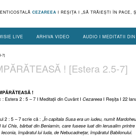
PENTICOSTALĂ
CEZAREEA
I REŞIŢA I „SĂ TRĂIEŞTI ÎN PACE, 
ISIE LIVE
ARHIVA VIDEO
AUDIO I MEDITATII DI
-7]
PĂRĂTEASĂ ! [Estera 2.5-7]
ÎMPĂRĂTEASĂ !
c : Estera 2 : 5 – 7 I Meditaţii din Cuvânt I
Cezareea
I Reşiţa I 22 Ian
l 2 : 5 – 7 scrie că : „
În capitala Susa era un iudeu, numit Mardoheu,
 fiul lui Chis, bărbat din Beniamin, care fusese luat din Ierusalim printre 
Ieconia, împăratul lui Iuda, de Nebucadneţar, împăratul Babilonului.