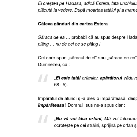
El creştea pe Hadasa, adică Estera, fata unchiului
plăcută la vedere. După moartea tatălui şi a mame
Câteva gânduri din cartea Estera
Săraca de ea
… probabil că au spus despre Hadas
plâng … nu de cei ce se plâng !
Cei care spun „săracul de el” sau „săraca de ea”
Dumnezeu, că :
„
El este tatăl
orfanilor,
apărătorul
văduve
68 : 5).
Împăratul de atunci şi-a ales o împărăteasă, des
împărăteasa
! Domnul Isus ne-a spus clar :
„
Nu vă voi lăsa orfani
, Mă voi întoarce
ocroteşte pe cei străini, sprijină pe orfan 