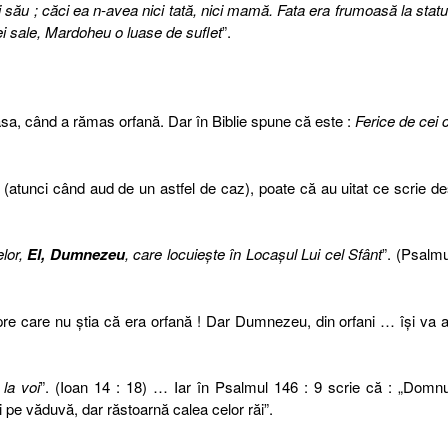
 său ; căci ea n-avea nici tată, nici mamă. Fata era frumoasă la statu
i sale, Mardoheu o luase de suflet
”.
a, când a rămas orfană. Dar în Biblie spune că este :
Ferice de cei 
 (atunci când aud de un astfel de caz), poate că au uitat ce scrie d
lor,
El, Dumnezeu
, care locuieşte în Locaşul Lui cel Sfânt
”. (Psalmu
pre care nu ştia că era orfană ! Dar Dumnezeu, din orfani … îşi va 
 la voi
”. (Ioan 14 : 18) … Iar în Psalmul 146 : 9 scrie că : „Domnu
şi pe văduvă, dar răstoarnă calea celor răi”.