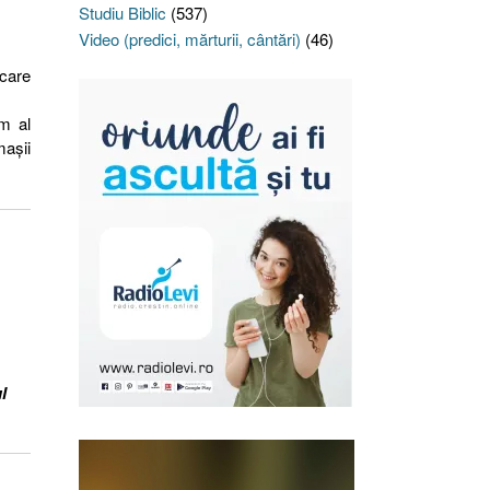
Studiu Biblic
(537)
Video (predici, mărturii, cântări)
(46)
 care
im al
maşii
l