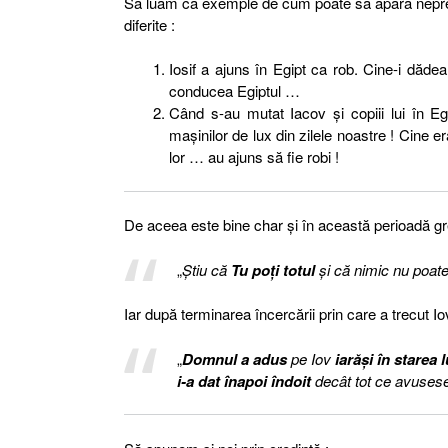
Să luăm ca exemple de cum poate să apară neprevăzu
diferite :
Iosif a ajuns în Egipt ca rob. Cine-i dăde
conducea Egiptul …
Când s-au mutat Iacov şi copiii lui în Eg
maşinilor de lux din zilele noastre ! Cine er
lor … au ajuns să fie robi !
De aceea este bine char şi în această perioadă 
„
Ştiu că
Tu poţi totul
şi că nimic nu poate
Iar după terminarea încercării prin care a trecut Io
„
Domnul a adus
pe Iov
iarăşi în starea 
i-a dat înapoi îndoit
decât tot ce avuses