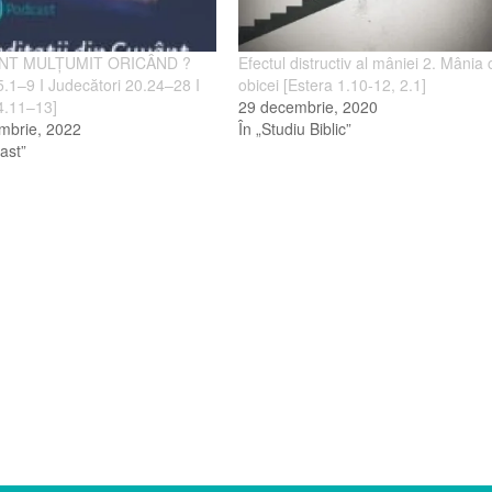
UNT MULȚUMIT ORICÂND ?
Efectul distructiv al mâniei 2. Mânia 
5.1–9 I Judecători 20.24–28 I
obicei [Estera 1.10-12, 2.1]
 4.11–13]
29 decembrie, 2020
mbrie, 2022
În „Studiu Biblic”
ast”