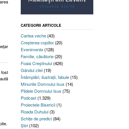
tarea
CATEGORII ARTICOLE
Cartea veche
(43)
Creşterea copiilor
(20)
neţar
Evenimente
(128)
Familie, căsătorie
(20)
Foaia Creştinului
(426)
Gândul zilei
(19)
 fost
Întâmplări, ilustraţii, fabule
(15)
caută
Minunile Domnului Isus
(14)
Pildele Domnului Isus
(75)
Podcast
(1.329)
Proiectele Bisericii
(1)
Roada Duhului
(3)
Schiţe de predici
(84)
ite.
Ştiri
(102)