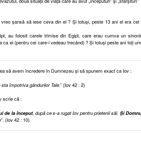
tul, două situaţii de viaţă care au avut „începuturi” şi „sfârşituri”
a vreo şansă să iese ceva din el ? Şi totuşi, peste 13 ani el era cel
ipt, au folosit carele trimise din Egipt, care erau cumva un sinon
a ca ei (pentru cei care-i vedeau trecând) ? Şi totuşi peste ani toţi ur
grea să avem încredere în Dumnezeu şi să spunem exact ca Iov :
 sta împotriva gândurilor Tale
.” (Iov 42 : 2)
v scrie că :
lui de la început
, după ce s-a rugat Iov pentru prietenii săi.
Şi Domnu
e
”. (Iov 42 : 10)