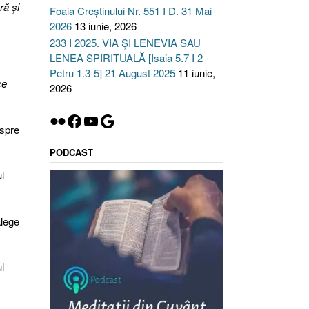
ră şi
Foaia Creștinului Nr. 551 I D. 31 Mai
2026
13 iunie, 2026
233 I 2025. VIA ȘI LENEVIA SAU
LENEA SPIRITUALĂ [Isaia 5.7 I 2
Petru 1.3-5] 21 August 2025
11 iunie,
ce
2026
Flickr
Facebook
YouTube
Google
espre
PODCAST
l
alege
l