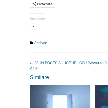
Partajează
Apreciază:
Încarc...
Podcast
Post
←
23. ÎN POSESIA LUCRURILOR ! [Marcu 4.19 şi
navigation
2.19]
Similare