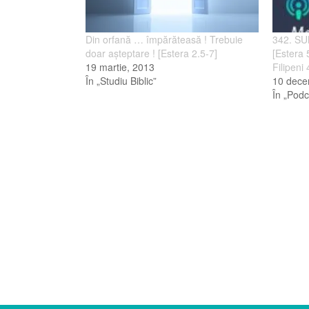
Din orfană … împărăteasă ! Trebuie
342. S
doar aşteptare ! [Estera 2.5-7]
[Estera 
19 martie, 2013
Filipeni
În „Studiu Biblic”
10 dece
În „Podc