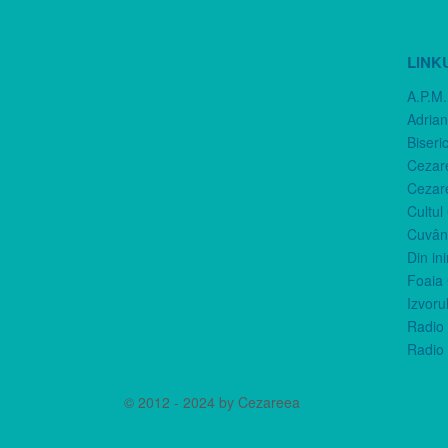
LINK
A.P.M.
Adria
Biseri
Cezar
Cezar
Cultul
Cuvânt
Din in
Foaia 
Izvorul
Radio 
Radio 
© 2012 - 2024 by Cezareea