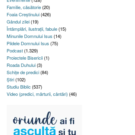
Familie, căsătorie
(20)
Foaia Creştinului
(426)
Gândul zilei
(19)
Întâmplări, ilustraţii, fabule
(15)
Minunile Domnului Isus
(14)
Pildele Domnului Isus
(75)
Podcast
(1.329)
Proiectele Bisericii
(1)
Roada Duhului
(3)
Schiţe de predici
(84)
Ştiri
(102)
Studiu Biblic
(537)
Video (predici, mărturii, cântări)
(46)