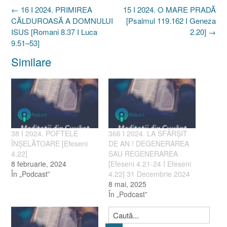
Post
←
16 I 2024. PRIMIREA
15 I 2024. O MARE PRADĂ
navigation
CĂLDUROASĂ A DOMNULUI
[Psalmul 119.162 I Geneza
ISUS [Romani 8.37 I Luca
2.20]
→
9.51–53]
Similare
38 I 2024. POFTELE
366 I 2024. LA SFÂRȘIT
ÎNȘELĂTOARE [Efeseni
DE AN ! DEGENERAREA
4.22]
SAU REGENERAREA
8 februarie, 2024
[Efeseni 4.21-24 I Efeseni
În „Podcast”
4.22] 31 Decembrie 2024
8 mai, 2025
În „Podcast”