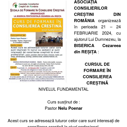
ASOCIAȚIA
CONSILIERILOR
CREȘTINI DIN
ROMÂNIA
organizează
în perioada 21 – 24
FEBRUARIE 2024, cu
ajutorul Lui Dumnezeu, la
BISERICA Cezareea
din REȘIȚA
:
CURSUL DE
FORMARE ÎN
CONSILIEREA
CREȘTINĂ
NIVELUL FUNDAMENTAL
Curs susținut de :
Pastor
Nelu Poenar
Acest curs se adresează tuturor celor care sunt interesați de
consilierea creștină la nivel profesional.