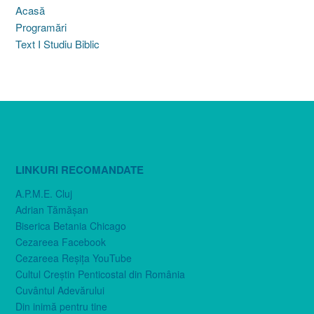
Acasă
Programări
Text I Studiu Biblic
LINKURI RECOMANDATE
A.P.M.E. Cluj
Adrian Tămăşan
Biserica Betania Chicago
Cezareea Facebook
Cezareea Reşiţa YouTube
Cultul Creştin Penticostal din România
Cuvântul Adevărului
Din inimă pentru tine