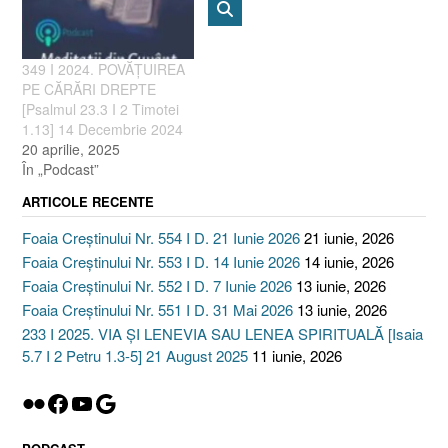
349 I 2024. POVĂȚUIREA
PE CĂRĂRI DREPTE
[Psalmul 23.3 I 2 Timotei
1.13] 14 Decembrie 2024
20 aprilie, 2025
În „Podcast”
ARTICOLE RECENTE
Foaia Creștinului Nr. 554 I D. 21 Iunie 2026
21 iunie, 2026
Foaia Creștinului Nr. 553 I D. 14 Iunie 2026
14 iunie, 2026
Foaia Creștinului Nr. 552 I D. 7 Iunie 2026
13 iunie, 2026
Foaia Creștinului Nr. 551 I D. 31 Mai 2026
13 iunie, 2026
233 I 2025. VIA ȘI LENEVIA SAU LENEA SPIRITUALĂ [Isaia
5.7 I 2 Petru 1.3-5] 21 August 2025
11 iunie, 2026
Flickr
Facebook
YouTube
Google