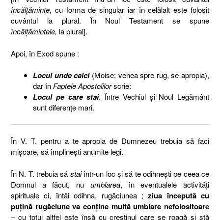
încălţăminte
, cu forma de singular iar în celălalt este folosit
cuvântul la plural. În Noul Testament se spune
încălţămintele,
la plural].
Apoi, în Exod spune :
Locul unde calci
(Moise; venea spre rug, se apropia),
dar în
Faptele Apostolilor
scrie:
Locul pe care stai
. Între Vechiul şi Noul Legământ
sunt diferenţe mari.
În V. T. pentru a te apropia de Dumnezeu trebuia să faci
mişcare, să împlineşti anumite legi.
În N. T. trebuia să
stai
într-un loc şi să te odihneşti pe ceea ce
Domnul a făcut, nu
umblarea
, în eventualele activităţi
spirituale ci, întâi odihna, rugăciunea ;
ziua începută cu
puţină rugăciune va conţine multă umblare nefolositoare
– cu totul altfel este însă cu creştinul care se roagă şi stă