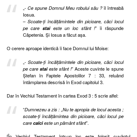
„-
Ce spune Domnul Meu robului său ?
îl întreabă
Iosua.
–
Scoate-ţi încălţămintele din picioare, căci locul
pe care
stai
este un loc sfânt !
” îi răspunde
Căpetenia. Şi Iosua a făcut aşa.
O cerere aproape identică îi face Domnul lui Moise:
„-
Scoate-ţi încălţămintele din picioare, căci locul
pe care
stai
este sfânt !
” Aceste cuvinte le spune
Ştefan în Faptele Apostolilor 7 : 33, reluând
întâmplarea descrisă în Exod capitolul 3.
Dar în Vechiul Testament în cartea Exod 3 : 5 scrie alfel:
“
Dumnezeu a zis : „Nu te apropia de locul acesta ;
scoate-ţi încălţămintea din picioare, căci locul pe
care
calci
este un pământ sfânt
”.
[În Vechiul Testament într-un loc este folosit cuvântul