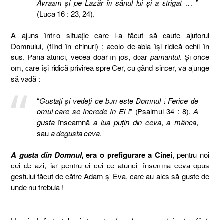
Avraam şi pe Lazăr în sânul lui şi a strigat …
”
(Luca 16 : 23, 24).
A ajuns într-o situaţie care l-a făcut să caute ajutorul
Domnului, (fiind în chinuri) ; acolo de-abia îşi ridică ochii în
sus. Până atunci, vedea doar în jos, doar
pământul
. Şi orice
om, care îşi ridică privirea spre Cer, cu gând sincer, va ajunge
să vadă :
“
Gustaţi şi vedeţi ce bun este Domnul ! Ferice de
omul care se încrede în El !
” (Psalmul 34 : 8).
A
gusta
înseamnă
a lua puţin din ceva
,
a mânca
,
sau
a degusta ceva
.
A gusta din Domnul
, era o prefigurare a Cinei
, pentru noi
cei de azi, iar pentru ei cei de atunci, însemna ceva opus
gestului făcut de către Adam şi Eva, care au ales să guste de
unde nu trebuia !