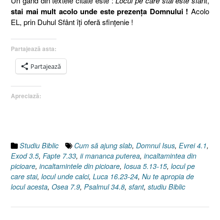
Un gând din textele citate este :
Locul pe care stai este sfânt
,
stai mai mult acolo unde este prezenţa Domnului !
Acolo
EL, prin Duhul Sfânt îţi oferă sfinţenie !
Partajează asta:
Partajează
Apreciază:
Studiu Biblic
Cum să ajung slab
,
Domnul Isus
,
Evrei 4.1
,
Exod 3.5
,
Fapte 7.33
,
ii mananca puterea
,
incaltamintea din
picioare
,
incaltamintele din picioare
,
Iosua 5.13-15
,
locul pe
care stai
,
locul unde calci
,
Luca 16.23-24
,
Nu te apropia de
locul acesta
,
Osea 7.9
,
Psalmul 34.8
,
sfant
,
studiu Biblic