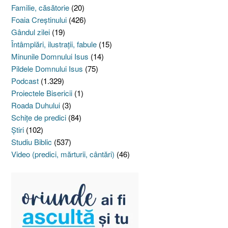
Familie, căsătorie
(20)
Foaia Creştinului
(426)
Gândul zilei
(19)
Întâmplări, ilustraţii, fabule
(15)
Minunile Domnului Isus
(14)
Pildele Domnului Isus
(75)
Podcast
(1.329)
Proiectele Bisericii
(1)
Roada Duhului
(3)
Schiţe de predici
(84)
Ştiri
(102)
Studiu Biblic
(537)
Video (predici, mărturii, cântări)
(46)