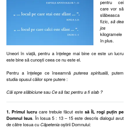
pentru cei
care vor să
slăbeasca
fizic,
să dea
jos
kilogramele
în plus.
Uneori în viaţă, pentru a înţelege mai bine ce este un lucru
este bine să cunoşti ceea ce nu este el.
Pentru a înţelege ce înseamnă
puterea spirituală
, putem
studia opusul căilor spre putere :
Căi spre slăbiciune
sau
Ce să fac pentru a fi slab ?
1. Primul lucru
care trebuie făcut este
să ÎL rogi puţin pe
Domnul Isus
. În Iosua 5 : 13 – 15 este descris dialogul avut
de către Iosua cu
Căpetenia
oştirii Domnului: