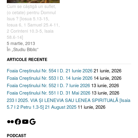
Cum se câştigă un suflet,
(o cetate) pentru Domnul
Isus ? [Iosua 5.13-15,
Iosua 6, 1 Samuel 25.4-11,
2 Corinteni 10.3-5, Isaia
58.6-14]
5 martie, 2013
În „Studiu Biblic”
ARTICOLE RECENTE
Foaia Creștinului Nr. 554 I D. 21 Iunie 2026
21 iunie, 2026
Foaia Creștinului Nr. 553 I D. 14 Iunie 2026
14 iunie, 2026
Foaia Creștinului Nr. 552 I D. 7 Iunie 2026
13 iunie, 2026
Foaia Creștinului Nr. 551 I D. 31 Mai 2026
13 iunie, 2026
233 I 2025. VIA ȘI LENEVIA SAU LENEA SPIRITUALĂ [Isaia
5.7 I 2 Petru 1.3-5] 21 August 2025
11 iunie, 2026
Flickr
Facebook
YouTube
Google
PODCAST