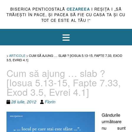
BISERICA PENTICOSTALĂ
CEZAREEA
I REŞIŢA I „SĂ
TRĂIEŞTI ÎN PACE, ŞI PACEA SĂ FIE CU CASA TA ŞI CU
TOT CE ESTE AL TĂU !”
>
ARTICOLE
>
CUM SĂ AJUNG … SLAB ? [IOSUA 5.13-15, FAPTE 7.33, EXOD
3.5, EVREI 4.1]
Cum să ajung … slab ?
[Iosua 5.13-15, Fapte 7.33,
Exod 3.5, Evrei 4.1]
28 iulie, 2012
Florin
Gândurile
următoare
nu sunt