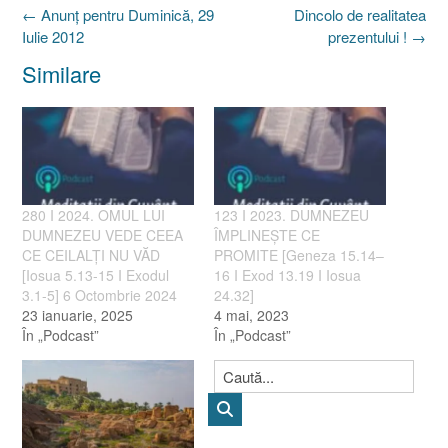
Post
←
Anunţ pentru Duminică, 29
Dincolo de realitatea
navigation
Iulie 2012
prezentului !
→
Similare
280 I 2024. OMUL LUI
123 I 2023. DUMNEZEU
DUMNEZEU VEDE CEEA
ÎMPLINEȘTE CE
CE CEILALȚI NU VĂD
PROMITE [Geneza 15.14–
[Iosua 5.13-15 I Exodul
16 I Exod 13.19 I Iosua
3.1-5] 6 Octombrie 2024
24.32]
23 ianuarie, 2025
4 mai, 2023
În „Podcast”
În „Podcast”