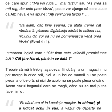
cei care spun : “
Mă voi ruga … mai târziu
” sau “
Aş vrea să
mă rog, dar este prea târziu
”, poate vor ajunge să constatate
că Altcineva le va spune : “
Aţi venit prea târziu !
” …
“
Să luăm, dar, bine seama, că atâta vreme cât
rămâne în picioare făgăduinţa intrării în odihna Lui,
niciunul din voi să nu se pomenească venit prea
târziu
” (Evrei 4 : 1).
Întrebarea logică este : “
Cât timp este valabilă promisiunea
LUI ?
Cât ţine Harul, până în ce dată ?
”
Trebuie să mă întreb şi aşa ceva, fiindcă şi la un magazin, nu
pot merge la orice oră, nici la un loc de muncă nu se poate
pleca la orice oră, şi nici de acolo nu se poate pleca oricând !
Avem cazul bogatului care se roagă, când nu se mai putea
face nimic :
“
Pe când era el în Locuinţa morţilor,
în chinuri, şi-
a ridicat ochii în sus
, a văzut de departe pe