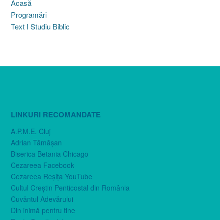
Acasă
Programări
Text I Studiu Biblic
LINKURI RECOMANDATE
A.P.M.E. Cluj
Adrian Tămăşan
Biserica Betania Chicago
Cezareea Facebook
Cezareea Reşiţa YouTube
Cultul Creştin Penticostal din România
Cuvântul Adevărului
Din inimă pentru tine