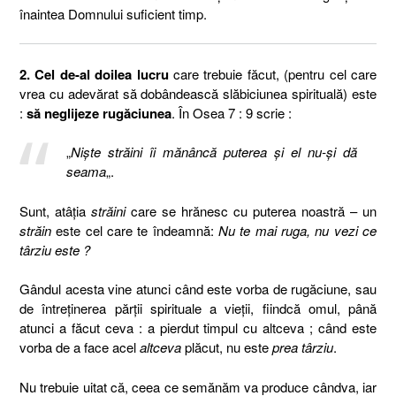
înaintea Domnului suficient timp.
2. Cel de-al doilea lucru
care trebuie făcut, (pentru cel care
vrea cu adevărat să dobândească slăbiciunea spirituală) este
:
să neglijeze rugăciunea
. În Osea 7 : 9 scrie :
„
Nişte străini îi mănâncă puterea şi el nu-şi dă
seama
„.
Sunt, atâţia
străini
care se hrănesc cu puterea noastră – un
străin
este cel care te îndeamnă:
Nu te mai ruga, nu vezi ce
târziu este ?
Gândul acesta vine atunci când este vorba de rugăciune, sau
de întreţinerea părţii spirituale a vieţii, fiindcă omul, până
atunci a făcut ceva : a pierdut timpul cu altceva ; când este
vorba de a face acel
altceva
plăcut, nu este
prea târziu
.
Nu trebuie uitat că, ceea ce semănăm va produce cândva, iar