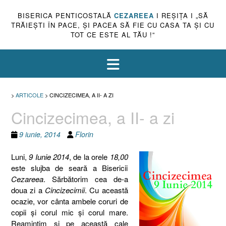
BISERICA PENTICOSTALĂ
CEZAREEA
I REŞIŢA I „SĂ
TRĂIEŞTI ÎN PACE, ŞI PACEA SĂ FIE CU CASA TA ŞI CU
TOT CE ESTE AL TĂU !”
>
ARTICOLE
>
CINCIZECIMEA, A II- A ZI
Cincizecimea, a II- a zi
9 iunie, 2014
Florin
Luni,
9 Iunie 2014
, de la orele
18,00
este slujba de seară a Bisericii
Cezareea
. Sărbătorim cea de-a
doua zi a
Cincizecimii
. Cu această
ocazie, vor cânta ambele coruri de
copii şi corul mic şi corul mare.
Reamintim şi pe această cale