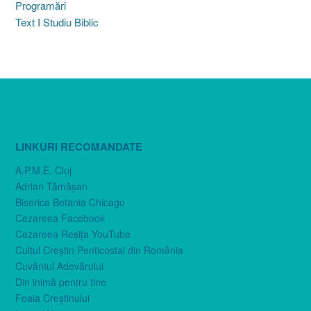
Programări
Text I Studiu Biblic
LINKURI RECOMANDATE
A.P.M.E. Cluj
Adrian Tămăşan
Biserica Betania Chicago
Cezareea Facebook
Cezareea Reşiţa YouTube
Cultul Creştin Penticostal din România
Cuvântul Adevărului
Din inimă pentru tine
Foaia Creştinului