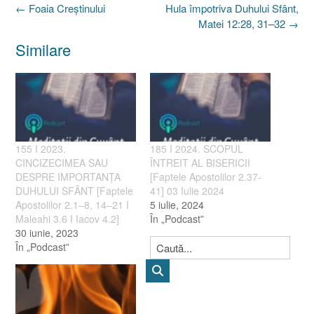
Post
←
Foaia Creştinului
Hula împotriva Duhului Sfânt,
navigation
Matei 12:28, 31–32
→
Similare
155 I 2023.
185 I 2024. SCOPUL
CINCIZECIMEA SAU
ÎNTREIT AL BISERICII
DESPRE IMPORTANȚA
[Faptele Apostolilor 2.37-
DUHULUI SFÂNT [Faptele
41] 03 Iulie 2024
Apostolilor 2.1–8, 14–21 I
5 iulie, 2024
Maleahi 3.6 I Iacov 4.2]
În „Podcast”
30 iunie, 2023
În „Podcast”