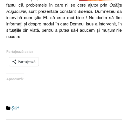
faptul că, problemele în care ni se cere ajutor prin
Odăiţa
Rugăciunii
, sunt prezentate constant Bisericii. Dumnezeu să
intervină cum ştie EL că este mai bine ! Ne dorim să fim
informaţi şi despre modul în care Domnul Isus a intervenit, în
situaţiile din viaţă, pentru a putea să-I aducem şi mulţumirile
noastre !
Partajează asta:
Partajează
Apreciază:
Ştiri