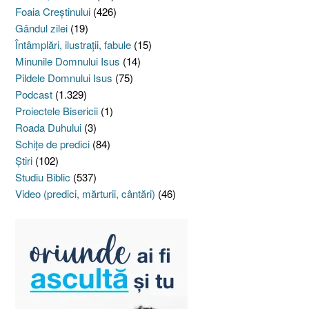
Foaia Creştinului
(426)
Gândul zilei
(19)
Întâmplări, ilustraţii, fabule
(15)
Minunile Domnului Isus
(14)
Pildele Domnului Isus
(75)
Podcast
(1.329)
Proiectele Bisericii
(1)
Roada Duhului
(3)
Schiţe de predici
(84)
Ştiri
(102)
Studiu Biblic
(537)
Video (predici, mărturii, cântări)
(46)