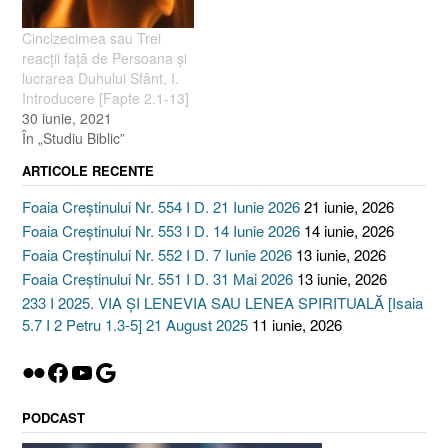
Cincizecimea sau Trei
reacţii faţă de Persoana şi
lucrarea Duhului Sfânt, I.
Introducere [Fapte 2.1-13]
30 iunie, 2021
În „Studiu Biblic”
ARTICOLE RECENTE
Foaia Creștinului Nr. 554 I D. 21 Iunie 2026
21 iunie, 2026
Foaia Creștinului Nr. 553 I D. 14 Iunie 2026
14 iunie, 2026
Foaia Creștinului Nr. 552 I D. 7 Iunie 2026
13 iunie, 2026
Foaia Creștinului Nr. 551 I D. 31 Mai 2026
13 iunie, 2026
233 I 2025. VIA ȘI LENEVIA SAU LENEA SPIRITUALĂ [Isaia
5.7 I 2 Petru 1.3-5] 21 August 2025
11 iunie, 2026
Flickr
Facebook
YouTube
Google
PODCAST