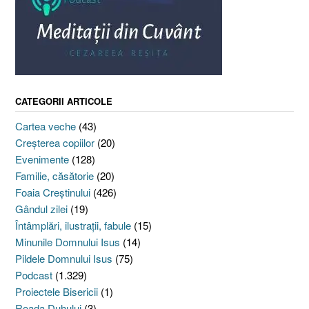
CATEGORII ARTICOLE
Cartea veche
(43)
Creşterea copiilor
(20)
Evenimente
(128)
Familie, căsătorie
(20)
Foaia Creştinului
(426)
Gândul zilei
(19)
Întâmplări, ilustraţii, fabule
(15)
Minunile Domnului Isus
(14)
Pildele Domnului Isus
(75)
Podcast
(1.329)
Proiectele Bisericii
(1)
Roada Duhului
(3)