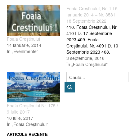
Foaia Creştinului, Nr. 1 I 5
Ianuarie 2014 – Nr. 358 I
18 Septembrie 2022
410. Foaia Creştinului, Nr.
410 I D. 17 Septembrie
Foaia Creştinului
2023 409. Foaia
14 ianuarie, 2014
Creştinului, Nr. 409 I D. 10
În „Evenimente”
Septembrie 2023 408.
Foaia Creştinului, Nr. 408 I
3 septembrie, 2016
D. 3 Septembrie 2023 407.
În „Foaia Creştinului”
Foaia Creştinului, Nr. 407 I
D. 27 August 2023 406.
Foaia Creştinului, Nr. 406 I
D. 20 August 2023…
Foaia Creştinului Nr. 175 /
9 Iulie 2017
10 iulie, 2017
În „Foaia Creştinului”
ARTICOLE RECENTE