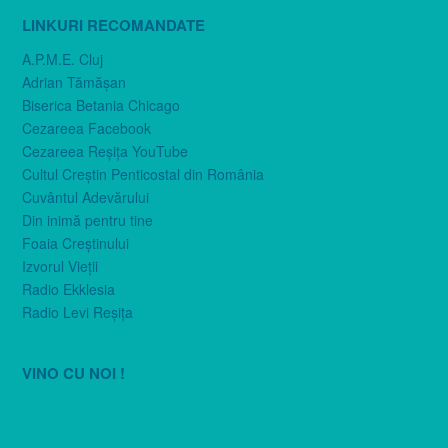
LINKURI RECOMANDATE
A.P.M.E. Cluj
Adrian Tămăşan
Biserica Betania Chicago
Cezareea Facebook
Cezareea Reşiţa YouTube
Cultul Creştin Penticostal din România
Cuvântul Adevărului
Din inimă pentru tine
Foaia Creştinului
Izvorul Vieţii
Radio Ekklesia
Radio Levi Reşiţa
VINO CU NOI !