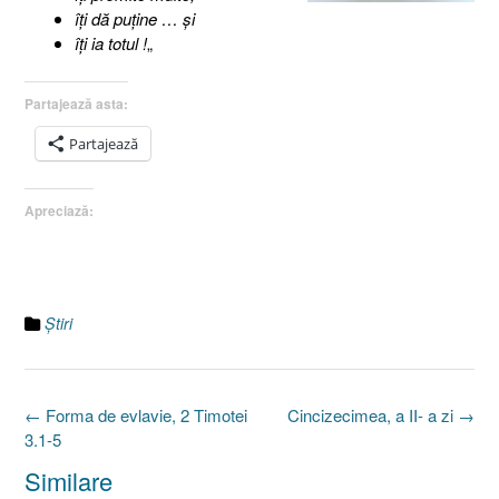
îţi dă puţine … şi
îţi ia totul !
„
Partajează asta:
Partajează
Apreciază:
Ştiri
Post
←
Forma de evlavie, 2 Timotei
Cincizecimea, a II- a zi
→
navigation
3.1-5
Similare