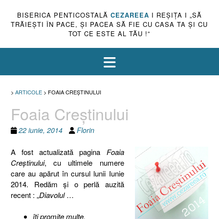
BISERICA PENTICOSTALĂ
CEZAREEA
I REŞIŢA I „SĂ
TRĂIEŞTI ÎN PACE, ŞI PACEA SĂ FIE CU CASA TA ŞI CU
TOT CE ESTE AL TĂU !”
>
ARTICOLE
>
FOAIA CREŞTINULUI
Foaia Creştinului
22 iunie, 2014
Florin
A fost actualizată pagina
Foaia
Creştinului
, cu ultimele numere
care au apărut în cursul lunii Iunie
2014. Redăm şi o perlă auzită
recent : „
Diavolul
…
îţi promite multe,