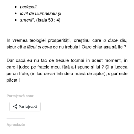
pedepsit,
lovit de Dumnezeu şi
smerit
”. (Isaia 53 : 4)
În vremea teologiei prosperităţii, creştinul care
o duce rău
,
sigur că
a făcut el ceva
ce nu trebuia ! Oare chiar aşa să fie ?
Dar dacă eu nu fac ce trebuie tocmai în acest moment, în
care-l judec pe fratele meu, fără a-i spune şi lui ? Şi a judeca
pe un frate, (în loc de-a-i întinde o mână de ajutor), sigur este
păcat !
Partajează asta:
Partajează
Apreciază: