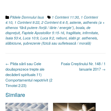
Pildele Domnului Isus
1 Corinteni 11:30
,
1 Corinteni
4:10
,
1 Corinteni 9:22
,
2 Corinteni 6:4-5
,
astenie
,
asthenés (a +
sthenos “fără putere /forţă / tărie / energie”)
,
boala
,
de
dispreţuit
,
Faptele Apostolilor 5:15-16
,
fragilitate
,
infirmitate
,
Isaia 53:4
,
Luca 10:9
,
Luca 9:2
,
nebuni
,
slabi gr. astheneis
,
slăbiciune
,
şubrezenie (fizică sau sufletească / morală)
Post
←
Pilda sării sau Cele
Foaia Creştinului Nr. 148 / 1
navigation
douăsprezece trepte ale
Ianuarie 2017
→
decăderii spirituale.11)
Comportamentul nepotrivit (2
Timotei 2:23)
Similare