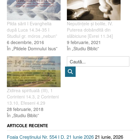
Pilda sării I Evanghelia
Neputinţele şi bolile, IV.
după Luca 14.34-35 I
Puterea dobândită din
Studiul gr. móros „nebun”
slăbiciune [Evrei 11.34]
6 decembrie, 2016
9 februarie, 2021
În „Pildele Domnului Isus”
În „Studiu Biblic”
Zidirea spirituală (III), 1
Corinteni 14.3, 2 Corinteni
13.10, Efeseni 4.29
28 februarie, 2018
În „Studiu Biblic”
ARTICOLE RECENTE
Foaia Creștinului Nr. 554 I D. 21 Iunie 2026
21 iunie, 2026