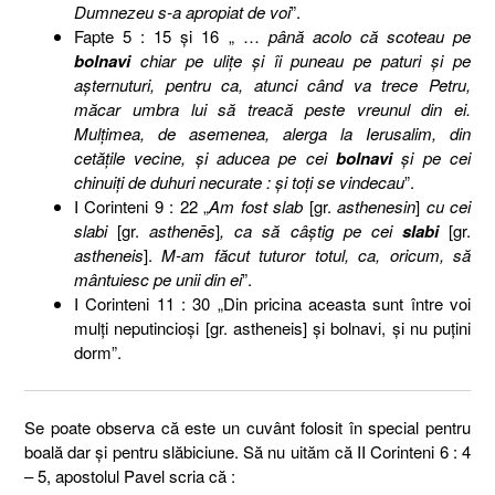
Dumnezeu s-a apropiat de voi
”.
Fapte 5 : 15 şi 16 „ …
până acolo că scoteau pe
bolnavi
chiar pe uliţe şi îi puneau pe paturi şi pe
aşternuturi, pentru ca, atunci când va trece Petru,
măcar umbra lui să treacă peste vreunul din ei.
Mulţimea, de asemenea, alerga la Ierusalim, din
cetăţile vecine, şi aducea pe cei
bolnavi
şi pe cei
chinuiţi de duhuri necurate : şi toţi se vindecau
”.
I Corinteni 9 : 22 „
Am fost slab
[gr.
asthenesin
]
cu cei
slabi
[gr.
asthenēs
]
, ca să câştig pe cei
slabi
[gr.
astheneis
].
M-am făcut tuturor totul, ca, oricum, să
mântuiesc pe unii din ei
”.
I Corinteni 11 : 30 „Din pricina aceasta sunt între voi
mulţi neputincioşi [gr. astheneis] şi bolnavi, şi nu puţini
dorm”.
Se poate observa că este un cuvânt folosit în special pentru
boală dar şi pentru slăbiciune. Să nu uităm că II Corinteni 6 : 4
– 5, apostolul Pavel scria că :