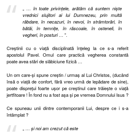
„ …
în toate privinţele, arătăm că suntem nişte
vrednici slujitori ai lui Dumnezeu, prin multă
răbdare, în necazuri, în nevoi, în strâmtorări, în
bătăi, în temniţe, în răscoale, în osteneli, în
vegheri, în posturi
… ”.
Creştinii cu o viaţă disciplinată înţeleg la ce s-a referit
apostolul Pavel. Omul care practică vegherea constantă
poate avea stări de slăbiciune fizică …
Un om care-şi spune creştin / urmaş al Lui Christos, (ducând
însă o viaţă de confort, fără vreo urmă de lepădare de sine),
poate dispreţui foarte uşor pe creştinul care trăieşte o viaţă
jertfitoare ! În fond nu a fost aşa şi pe vremea Domnului Isus ?
Ce spuneau unii dintre contemporanii Lui, despre ce i s-a
întâmplat ?
„ …
şi noi am crezut că este