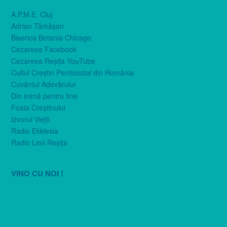
A.P.M.E. Cluj
Adrian Tămăşan
Biserica Betania Chicago
Cezareea Facebook
Cezareea Reşiţa YouTube
Cultul Creştin Penticostal din România
Cuvântul Adevărului
Din inimă pentru tine
Foaia Creştinului
Izvorul Vieţii
Radio Ekklesia
Radio Levi Reşiţa
VINO CU NOI !