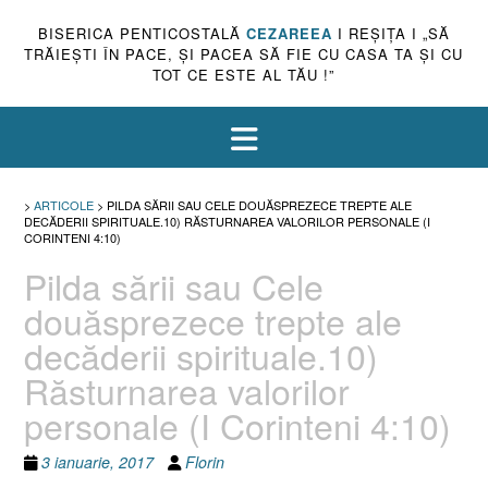
BISERICA PENTICOSTALĂ
CEZAREEA
I REŞIŢA I „SĂ
TRĂIEŞTI ÎN PACE, ŞI PACEA SĂ FIE CU CASA TA ŞI CU
TOT CE ESTE AL TĂU !”
>
ARTICOLE
>
PILDA SĂRII SAU CELE DOUĂSPREZECE TREPTE ALE
DECĂDERII SPIRITUALE.10) RĂSTURNAREA VALORILOR PERSONALE (I
CORINTENI 4:10)
Pilda sării sau Cele
douăsprezece trepte ale
decăderii spirituale.10)
Răsturnarea valorilor
personale (I Corinteni 4:10)
3 ianuarie, 2017
Florin