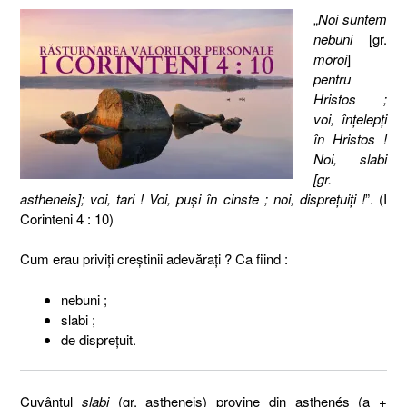
„
Noi suntem
nebuni
[gr.
mōroi
]
pentru
Hristos ;
voi, înţelepţi
în Hristos !
Noi, slabi
[gr.
astheneis]; voi, tari ! Voi, puşi în cinste ; noi, dispreţuiţi !
”. (I
Corinteni 4 : 10)
Cum erau priviţi creştinii adevăraţi ? Ca fiind :
nebuni ;
slabi ;
de dispreţuit.
Cuvântul
slabi
(gr. astheneis) provine din asthenés (a +