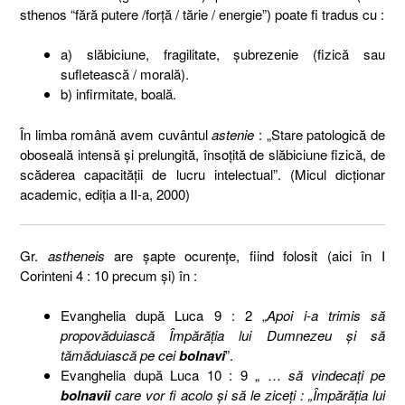
sthenos “fără putere /forţă / tărie / energie”) poate fi tradus cu :
a) slăbiciune, fragilitate, şubrezenie (fizică sau
sufletească / morală).
b) infirmitate, boală.
În limba română avem cuvântul
astenie
: „Stare patologică de
oboseală intensă și prelungită, însoțită de slăbiciune fizică, de
scăderea capacității de lucru intelectual”. (Micul dicționar
academic, ediția a II-a, 2000)
Gr.
astheneis
are şapte ocurenţe, fiind folosit (aici în I
Corinteni 4 : 10 precum şi) în :
Evanghelia după Luca 9 : 2 „
Apoi i-a trimis să
propovăduiască Împărăţia lui Dumnezeu şi să
tămăduiască pe cei
bolnavi
”.
Evanghelia după Luca 10 : 9 „ …
să vindecaţi pe
bolnavii
care vor fi acolo şi să le ziceţi : „Împărăţia lui