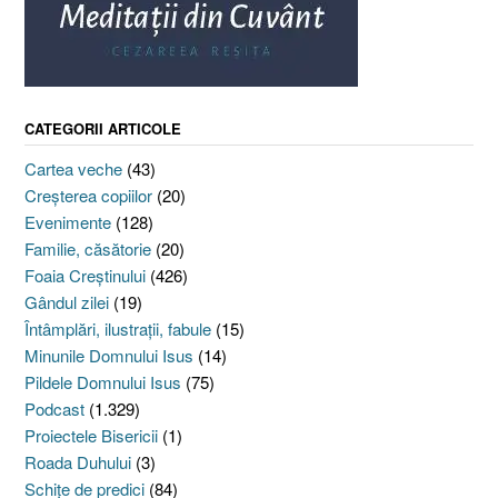
CATEGORII ARTICOLE
Cartea veche
(43)
Creşterea copiilor
(20)
Evenimente
(128)
Familie, căsătorie
(20)
Foaia Creştinului
(426)
Gândul zilei
(19)
Întâmplări, ilustraţii, fabule
(15)
Minunile Domnului Isus
(14)
Pildele Domnului Isus
(75)
Podcast
(1.329)
Proiectele Bisericii
(1)
Roada Duhului
(3)
Schiţe de predici
(84)