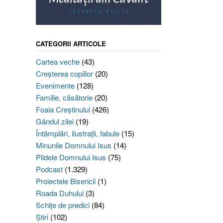
CATEGORII ARTICOLE
Cartea veche
(43)
Creşterea copiilor
(20)
Evenimente
(128)
Familie, căsătorie
(20)
Foaia Creştinului
(426)
Gândul zilei
(19)
Întâmplări, ilustraţii, fabule
(15)
Minunile Domnului Isus
(14)
Pildele Domnului Isus
(75)
Podcast
(1.329)
Proiectele Bisericii
(1)
Roada Duhului
(3)
Schiţe de predici
(84)
Ştiri
(102)