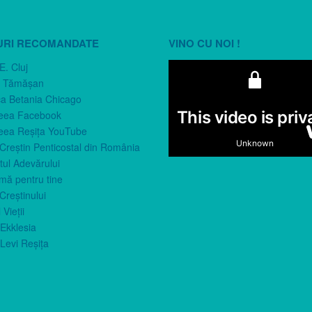
URI RECOMANDATE
VINO CU NOI !
E. Cluj
n Tămăşan
ca Betania Chicago
eea Facebook
eea Reşiţa YouTube
 Creştin Penticostal din România
ul Adevărului
imă pentru tine
Creştinului
 Vieţii
Ekklesia
Levi Reşiţa