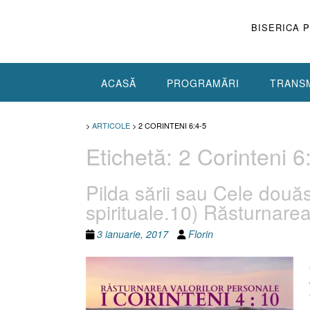
Skip
to
BISERICA 
content
ACASĂ
PROGRAMĂRI
TRANSM
>
ARTICOLE
>
2 CORINTENI 6:4-5
Etichetă:
2 Corinteni 6
Pilda sării sau Cele două
spirituale.10) Răsturnarea
3 ianuarie, 2017
Florin