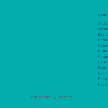
LINK
A.P.M.
Adria
Biseri
Cezar
Cezar
Cultul
Cuvânt
Din in
Foaia 
Izvorul
Radio 
Radio 
© 2012 - 2024 by Cezareea