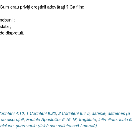
Cum erau priviţi creştinii adevăraţi ? Ca fiind :
nebuni ;
slabi ;
de dispreţuit.
orinteni 4:10
,
1 Corinteni 9:22
,
2 Corinteni 6:4-5
,
astenie
,
asthenés (a 
,
de dispreţuit
,
Faptele Apostolilor 5:15-16
,
fragilitate
,
infirmitate
,
Isaia 5
ăbiciune
,
şubrezenie (fizică sau sufletească / morală)