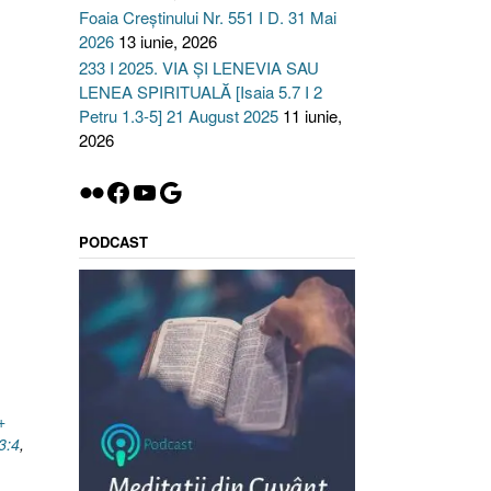
Foaia Creștinului Nr. 551 I D. 31 Mai
2026
13 iunie, 2026
233 I 2025. VIA ȘI LENEVIA SAU
LENEA SPIRITUALĂ [Isaia 5.7 I 2
Petru 1.3-5] 21 August 2025
11 iunie,
2026
Flickr
Facebook
YouTube
Google
PODCAST
+
3:4
,