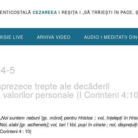
PENTICOSTALĂ
CEZAREEA
I REŞIŢA I „SĂ TRĂIEŞTI ÎN PACE, 
ISIE LIVE
ARHIVA VIDEO
AUDIO I MEDITATII DI
:4-5
sprezece trepte ale decăderii
 valorilor personale (I Corinteni 4:10
„
Noi suntem nebuni
[gr.
mōroi
]
pentru Hristos ; voi, înţelepţi în Hris
Noi, slabi [gr. astheneis]; voi, tari ! Voi, puşi în cinste ; noi, dispreţuiţi 
Corinteni 4 : 10)