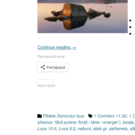
„Pilda
Continue reading
→
sării
Partajează asta:
sau
Cele
Partajează
douăsprezece
trepte
Apreciază:
ale
decăderii
spirituale.10)
Răsturnarea
valorilor
Pildele Domnului Isus
1 Corinteni 11:30
,
1 C
personale
sthenos “fără putere /forţă / tărie / energie”)
,
boala
(I
Luca 10:9
,
Luca 9:2
,
nebuni
,
slabi gr. astheneis
,
sl
Corinteni