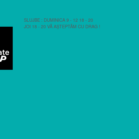
SLUJBE : DUMINICA 9 - 12 18 - 20
JOI 18 - 20 VĂ AȘTEPTĂM CU DRAG !