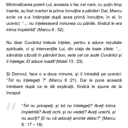
Minimalizarea puterii Lui; aceasta o fac cei care, cu puţin timp
înainte, au fost martori la prima înmulţire a pâinilor! Dar, Marcu
scrie ce s-a întâmplat după acea primă înmulţire, în ei, în
ucenici: “…
nu înţeleseseră minunea cu pâinile, fiindcă le era
inima împietrită
” (Marcu 6 : 52).
Nu doar Cuvântul trebuie înţeles, pentru a aduce rezultate
spirituale, ci şi intervenţiile Lui, din viaţa de toate zilele: “…
sămânţa căzută în pământ bun, este cel ce aude Cuvântul şi
îl înţelege; El aduce roadă
”(Matei 13 : 23).
Şi Domnul, face o a doua minune, şi îi întreabă pe ucenici:
“
Tot nu înţelegeţi ?
” (Marcu 8 :21). Dar le pune această
întrebare după ce le dă explicaţii, fiindcă le spune de la
început:
“
Tot nu pricepeţi, şi tot nu întelegeţi? Aveţi inima
împietrită? Aveţi ochi, şi nu vedeţi? Aveţi urechi, şi
nu auziţi? Şi nu vă aduceţi aminte deloc?
” (Marcu
8 : 17 – 18).