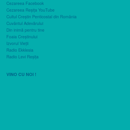
Cezareea Facebook
Cezareea Reşiţa YouTube
Cultul Creştin Penticostal din România
Cuvântul Adevărului
Din inimă pentru tine
Foaia Creştinului
Izvorul Vieţii
Radio Ekklesia
Radio Levi Reşiţa
VINO CU NOI !