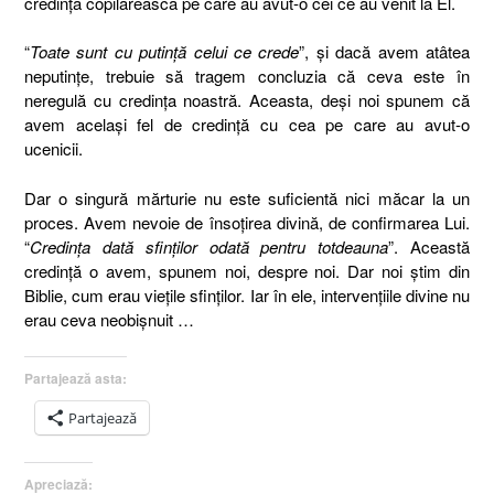
credinţă copilărească pe care au avut-o cei ce au venit la El.
“
Toate sunt cu putinţă celui ce crede
”, şi dacă avem atâtea
neputinţe, trebuie să tragem concluzia că ceva este în
neregulă cu credinţa noastră. Aceasta, deşi noi spunem că
avem acelaşi fel de credinţă cu cea pe care au avut-o
ucenicii.
Dar o singură mărturie nu este suficientă nici măcar la un
proces. Avem nevoie de însoţirea divină, de confirmarea Lui.
“
Credinţa dată sfinţilor odată pentru totdeauna
”. Această
credinţă o avem, spunem noi, despre noi. Dar noi ştim din
Biblie, cum erau vieţile sfinţilor. Iar în ele, intervenţiile divine nu
erau ceva neobişnuit …
Partajează asta:
Partajează
Apreciază: