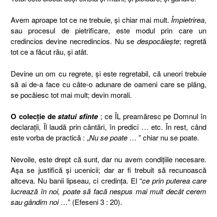
Avem aproape tot ce ne trebuie, şi chiar mai mult.
Împietrirea
,
sau procesul de pietrificare, este modul prin care un
credincios devine necredincios. Nu se
despocăieşte
; regretă
tot ce a făcut rău, şi atât.
Devine un om cu regrete, şi este regretabil, că uneori trebuie
să ai de-a face cu câte-o adunare de oameni care se plâng,
se pocăiesc tot mai mult; devin morali.
O colecţie de
statui sfinte
; ce ÎL preamăresc pe Domnul în
declaraţii, Îl laudă prin cântări, în predici … etc. În rest, când
este vorba de practică : „
Nu se poate
… ” chiar nu se poate.
Nevoile, este drept că sunt, dar nu avem condiţiile necesare.
Aşa se justifică şi ucenicii; dar ar fi trebuit să recunoască
altceva. Nu banii lipseau, ci credinţa. El “
ce prin puterea care
lucrează în noi, poate să facă nespus mai mult decât cerem
sau gândim noi
…” (Efeseni 3 : 20).