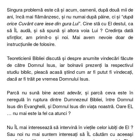
Singura problemă este că şi acum, oamenii, după două mii de
ani, încă mai flămânzesc, şi nu numai după pâine, ci şi “
după
orice Cuvânt care iese din gura Lui
”. Cine stă cu El destul, ca
să ÎL audă, şi să spună şi altora voia Lui ? Credinţa dată
sfinţilor, am primit-o şi noi. Mai avem nevoie doar de
instrucţiunile de folosire.
Teoreticienii Bibliei discută şi despre anumite vindecări făcute
de către Domnul Isus, iar bolnavii prezenţi la respectivul
studiu biblic, pleacă acasă ştiind cum ar fi putut fi vindecaţi,
dacă
ar fi trăit pe vremea Domnului Isus.
Parcă nu sună bine acest adevăr, şi parcă ceva este în
neregulă în ruptura dintre Dumnezeul Bibliei, între Domnul
Isus din Evanghelii, şi Domnul Isus din viaţa noastră. Oare EL
… nu mai este la fel ca atunci ?
Nu ÎL mai interesează să intervină în vieţile celor iubiţi de El ?
Sau noi nu mai suntem interesaţi să ÎL căutăm cu aceeaşi