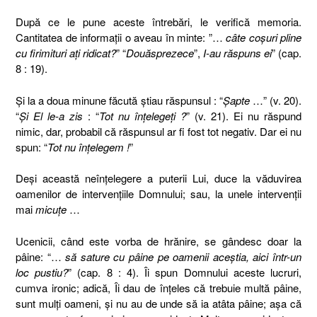
După ce le pune aceste întrebări, le verifică memoria.
Cantitatea de informaţii o aveau în minte: ”…
câte coşuri pline
cu firimituri aţi ridicat?
” “
Douăsprezece
”,
I-au răspuns ei
” (cap.
8 : 19).
Şi la a doua minune făcută ştiau răspunsul : “
Şapte
…” (v. 20).
“
Şi El le-a zis
: “
Tot nu înţelegeţi ?
” (v. 21). Ei nu răspund
nimic, dar, probabil că răspunsul ar fi fost tot negativ. Dar ei nu
spun: “
Tot nu înţelegem !
”
Deşi această neînţelegere a puterii Lui, duce la văduvirea
oamenilor de intervenţiile Domnului; sau, la unele intervenţii
mai
micuţe
…
Ucenicii, când este vorba de hrănire, se gândesc doar la
pâine: “…
să sature cu pâine pe oamenii aceştia, aici într-un
loc pustiu?
” (cap. 8 : 4). Îi spun Domnului aceste lucruri,
cumva ironic; adică, Îi dau de înţeles că trebuie multă pâine,
sunt mulţi oameni, şi nu au de unde să ia atâta pâine; aşa că