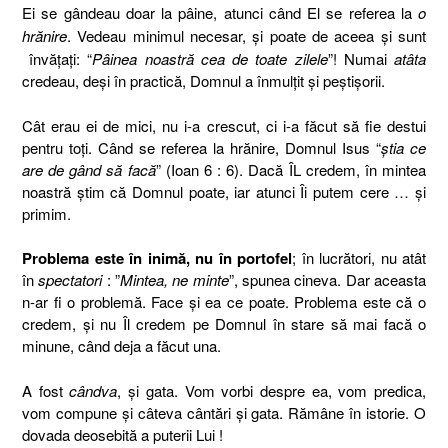
Ei se gândeau doar la pâine, atunci când El se referea la
o
hrănire
. Vedeau minimul necesar, şi poate de aceea
şi
sunt
învăţaţi: “
Pâinea noastră cea de toate zilele
”! Numai
atâta
credeau, deşi în practică, Domnul a înmulţit şi peştişorii.
Cât erau ei de mici, nu i-a crescut, ci i-a făcut să fie destui
pentru toţi. Când se referea la hrănire, Domnul Isus “
ştia ce
are de gând să facă
” (Ioan 6 : 6). Dacă ÎL credem, în mintea
noastră ştim că Domnul poate, iar atunci Îi putem cere … şi
primim.
Problema este în inimă, nu în portofel
; în lucrători, nu atât
în
spectatori
: ”
Mintea, ne minte
”, spunea cineva. Dar aceasta
n-ar fi o problemă. Face şi ea ce poate. Problema este că o
credem, şi nu Îl credem pe Domnul în stare să mai facă o
minune, când deja a făcut una.
A fost
cândva
, şi gata. Vom vorbi despre ea, vom predica,
vom compune şi câteva cântări şi gata. Rămâne în istorie. O
dovada deosebită a puterii Lui !