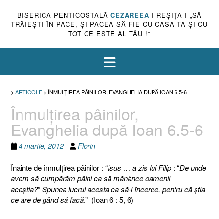
BISERICA PENTICOSTALĂ
CEZAREEA
I REŞIŢA I „SĂ
TRĂIEŞTI ÎN PACE, ŞI PACEA SĂ FIE CU CASA TA ŞI CU
TOT CE ESTE AL TĂU !”
>
ARTICOLE
>
ÎNMULŢIREA PÂINILOR, EVANGHELIA DUPĂ IOAN 6.5-6
Înmulţirea pâinilor,
Evanghelia după Ioan 6.5-6
4 martie, 2012
Florin
Înainte de înmulţirea pâinilor : “
Isus … a zis lui Filip
: “
De unde
avem să cumpărăm pâini ca să mănânce oamenii
aceştia?
”
Spunea lucrul acesta ca să-l încerce, pentru că ştia
ce are de gând să facă
.” (Ioan 6 : 5, 6)