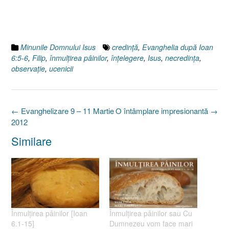
Minunile Domnului Isus
credinţă
,
Evanghelia după Ioan
6:5-6
,
Filip
,
înmulţirea pâinilor
,
înţelegere
,
Isus
,
necredinţa
,
observaţie
,
ucenicii
Post
←
Evanghelizare 9 – 11 Martie
O întâmplare impresionantă
→
navigation
2012
Similare
Înmulţirea pâinilor [Ioan
Înmulţirea pâinilor sau Cu
6.1-15]
Dumnezeu vom face mari