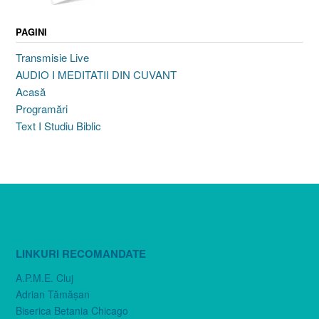
PAGINI
Transmisie Live
AUDIO I MEDITATII DIN CUVANT
Acasă
Programări
Text I Studiu Biblic
LINKURI RECOMANDATE
A.P.M.E. Cluj
Adrian Tămăşan
Biserica Betania Chicago