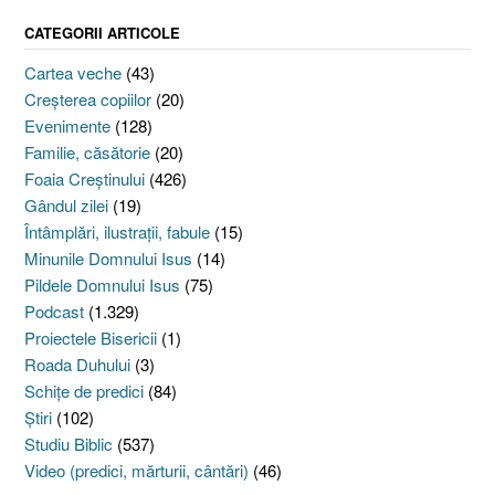
CATEGORII ARTICOLE
Cartea veche
(43)
Creşterea copiilor
(20)
Evenimente
(128)
Familie, căsătorie
(20)
Foaia Creştinului
(426)
Gândul zilei
(19)
Întâmplări, ilustraţii, fabule
(15)
Minunile Domnului Isus
(14)
Pildele Domnului Isus
(75)
Podcast
(1.329)
Proiectele Bisericii
(1)
Roada Duhului
(3)
Schiţe de predici
(84)
Ştiri
(102)
Studiu Biblic
(537)
Video (predici, mărturii, cântări)
(46)