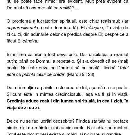
nu se poate face nimic; era evident. Mult prea evident ca
Domnul să observe atâtea
realităţi
…
O problema a lucrătorilor spirituali, este chiar realismul; (iar
suprarealismul
nu este doar în artă). El
trăieşte
şi în viaţa de
zi cu zi, din adunările celor ce predică despre El; despre ce a
făcut El
cândva
.
Înmulţirea pâinilor a fost ceva unic. Dar unicitatea a rezistat
puţin; până ce Domnul a repetat-o. Şi s-a dovedit că se (mai)
poate. Nu este ceva ce Domnul să nu poată, fiindcă “
Totul
este cu putinţă celui ce crede
” (Marcu 9 : 23).
Dar o înmulţire a pâinilor este prea de tot, aşa că nu se poate.
Şi cum este în mintea credinciosului, aşa va fi şi în viaţă.
Credinţa aduce realul din lumea spirituală, în cea fizică, în
viaţa de zi cu zi
.
De ce nu se fac lucrări deosebite? Fiindcă
statuile
nu pot face
nimic, nici cu mâinile, nici cu picioarele. Nici chiar cu mintea.
Totul este blocat deşi există şi mâini, şi picioare, şi gândire.