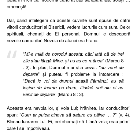
omeneşti!
Dar, când înţelegem că aceste cuvinte sunt spuse de către
viitorii conducători ai Bisericii, vedem lucrurile cum sunt. Celor
spirituali, chemaţi de El personal, Domnul le descoperă
nevoile oamenilor. Nevoia de atunci era hrana:
“
Mi-e milă de norodul acesta; căci iată că de trei
zile stau lângă Mine, şi nu au ce mânca
” (Marcu 8
: 2). În plus, Domnul mai ştia ceva : “
au venit de
departe
” şi puteau fi probleme la întoarcere :
“
Dacă le voi da drumul acasă flămânzi, au să
leşine de foame pe drum, fiindcă unii din ei au
venit de departe
” (Marcu 8 : 3).
Aceasta era nevoia lor, şi voia Lui; hrănirea. Iar conducătorii
spun: “
Cum ar putea cineva să sature cu pâine … ?
” (v. 4).
Blocau lucrarea Lui. Ei, cei chemaţi să-I facă voia; erau primii
care I se împotriveau.