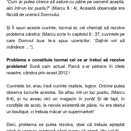
“
Cum ar putea cineva să sature cu pâine pe oamenii aceştia,
aici într-un loc pustiu?
” (Marcu 8 : 4). Această observaţie era
făcută de ucenicii Domnului.
Şi Îi spun aceste cuvinte, tocmai ei, cei chemaţi să rezolve
problema
cândva
; (Marcu scrie în capitolul 6 : 37, cuvintele pe
care Domnul Isus le-a spus ucenicilor: “
Daţi-le voi să
mănânce …
”).
Problema o constituie tocmai cei ce ar trebui să rezolve
problema!
Sună cam actual. Parcă s-ar petrece în zilele
noastre, cândva prin acest 2012 !
Cuvintele lor, erau însă cuvinte realiste, logice. Oricine putea
observa lucrurile acestea. Se aflau într-un loc pustiu, (Marcu
8:4), şi nu aveau nici un magazin în zonă! Şi de fapt, în
condiţiile de acolo, la nevoia existentă de pâine, nu era destul
un boutique, ci trebuia măcar un supermarket!
Deci, problema se putea rezolva, doar că trebuia aşteptat
până în vremea modernă când aveau să apară alte soluţii …