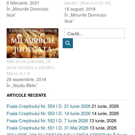
6 februarie, 2021
isprăvi ! [Marcu 6.30-44]
În „Minunile Domnului
15 august, 2018
Isus”
În „Minunile Domnului
Isus”
Mila biruie judecata, (A
doua înmulţire a pâinilor),
Marcu 8.1-9
29 septembrie, 2018
În „Studiu Biblic”
ARTICOLE RECENTE
Foaia Creștinului Nr. 554 I D. 21 Iunie 2026
21 iunie, 2026
Foaia Creștinului Nr. 553 I D. 14 Iunie 2026
14 iunie, 2026
Foaia Creștinului Nr. 552 I D. 7 Iunie 2026
13 iunie, 2026
Foaia Creștinului Nr. 551 I D. 31 Mai 2026
13 iunie, 2026
233 I 2025. VIA ȘI LENEVIA SAU LENEA SPIRITUALĂ [Isaia