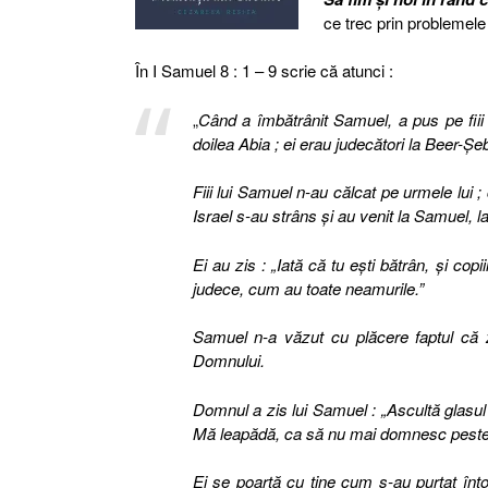
ce trec prin problemele 
În I Samuel 8 : 1 – 9 scrie că atunci :
„
Când a îmbătrânit Samuel, a pus pe fiii s
doilea Abia ; ei erau judecători la Beer-Şe
Fiii lui Samuel n-au călcat pe urmele lui ;
Israel s-au strâns şi au venit la Samuel, 
Ei au zis : „Iată că tu eşti bătrân, şi co
judece, cum au toate neamurile.”
Samuel n-a văzut cu plăcere faptul că 
Domnului.
Domnul a zis lui Samuel : „Ascultă glasul 
Mă leapădă, ca să nu mai domnesc peste 
Ei se poartă cu tine cum s-au purtat înt