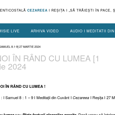
PENTICOSTALĂ
CEZAREEA
I REŞIŢA I „SĂ TRĂIEŞTI ÎN PACE, 
ISIE LIVE
ARHIVA VIDEO
AUDIO I MEDITATII DI
 SAMUEL 8.1-9] 27 MARTIE 2024
I NOI ÎN RÂND CU LUMEA [1
ie 2024
I NOI ÎN RÂND CU LUMEA !
 : I Samuel 8 : 1 – 9 I Meditaţii din Cuvânt I
Cezareea
I Reşiţa I 27 M
cu lumea
sau
Plata facturii alegerilor greșite
. Dacă vreau să înțeleg