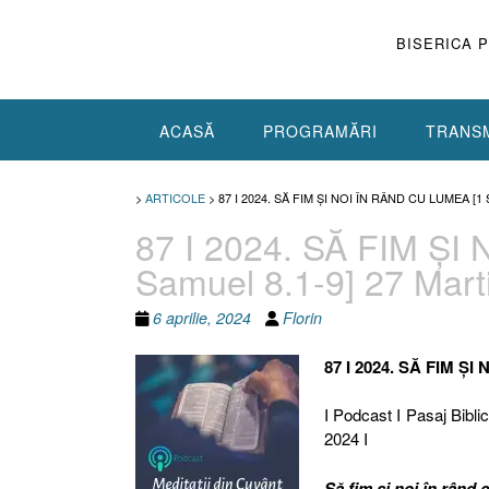
Skip
to
BISERICA 
content
ACASĂ
PROGRAMĂRI
TRANSM
>
ARTICOLE
>
87 I 2024. SĂ FIM ȘI NOI ÎN RÂND CU LUMEA [1
87 I 2024. SĂ FIM Ș
Samuel 8.1-9] 27 Mart
6 aprilie, 2024
Florin
87 I 2024. SĂ FIM Ș
I Podcast I Pasaj Biblic
2024 I
Să fim și noi în rând 