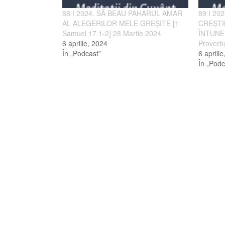
88 I 2024. SĂ BEAU PAHARUL AMAR
89 I 20
AL ALEGERILOR MELE GREȘITE [1
CREȘTI
Samuel 17.1-2] 28 Martie 2024
ÎNTUNER
6 aprilie, 2024
Proverb
În „Podcast”
6 aprili
În „Podc