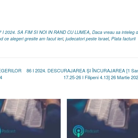
7 I 2024. SA FIM SI NOI IN RAND CU LUMEA
,
Daca vreau sa inteleg 
d ce alegeri gresite am facut ieri
,
judecatori peste Israel
,
Plata facturii
LEGERILOR
86 I 2024. DESCURAJAREA ȘI ÎNCURAJAREA [1 Sa
4
17.25-26 I Filipeni 4.13] 26 Martie 2