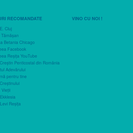
URI RECOMANDATE
VINO CU NOI !
E. Cluj
n Tămăşan
ca Betania Chicago
eea Facebook
eea Reşiţa YouTube
 Creştin Penticostal din România
ul Adevărului
imă pentru tine
Creştinului
 Vieţii
Ekklesia
Levi Reşiţa