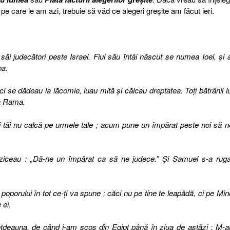
pe care le am azi, trebuie să văd ce alegeri greșite am făcut ieri.
ăi judecători peste Israel. Fiul său întâi născut se numea Ioel, şi a
ba.
 ci se dădeau la lăcomie, luau mită şi călcau dreptatea. Toţi bătrânii lu
la Rama.
piii tăi nu calcă pe urmele tale ; acum pune un împărat peste noi să n
ziceau : „Dă-ne un împărat ca să ne judece.” Şi Samuel s-a ruga
poporului în tot ce-ţi va spune ; căci nu pe tine te leapădă, ci pe Min
ei.
otdeauna, de când i-am scos din Egipt până în ziua de astăzi ; M-a