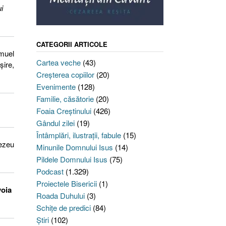
i
CATEGORII ARTICOLE
amuel
Cartea veche
(43)
șire,
Creşterea copiilor
(20)
Evenimente
(128)
Familie, căsătorie
(20)
Foaia Creştinului
(426)
Gândul zilei
(19)
Întâmplări, ilustraţii, fabule
(15)
nezeu
Minunile Domnului Isus
(14)
Pildele Domnului Isus
(75)
Podcast
(1.329)
Proiectele Bisericii
(1)
voia
Roada Duhului
(3)
Schiţe de predici
(84)
Ştiri
(102)