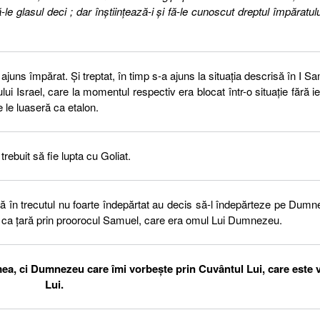
-le glasul deci ; dar înştiinţează-i şi fă-le cunoscut dreptul împăratulu
ajuns împărat. Și treptat, în timp s-a ajuns la situația descrisă în I S
ui Israel, care la momentul respectiv era blocat într-o situație fără ie
 le luaseră ca etalon.
trebuit să fie lupta cu Goliat.
că în trecutul nu foarte îndepărtat au decis să-l îndepărteze pe Dum
i ca țară prin proorocul Samuel, care era omul Lui Dumnezeu.
mea, ci Dumnezeu care îmi vorbește prin Cuvântul Lui, care este 
Lui.