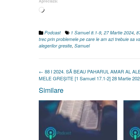
Apreciază:
Încarc...
Podcast
1 Samuel 8.1-9
,
27 Martie 2024
,
8
trec prin problemele pe care le am azi trebuie sa va
alegerilor gresite
,
Samuel
Post
←
88 I 2024. SĂ BEAU PAHARUL AMAR AL A
navigation
MELE GREȘITE [1 Samuel 17.1-2] 28 Martie 202
Similare