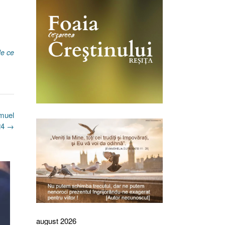
de ce
muel
024
→
august 2026