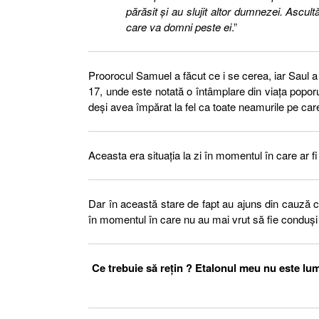
părăsit şi au slujit altor dumnezei. Ascultă
care va domni peste ei
.”
Proorocul Samuel a făcut ce i se cerea, iar Saul a 
17, unde este notată o întâmplare din viața poporul
deși avea împărat la fel ca toate neamurile pe care
Aceasta era situația la zi în momentul în care ar fi 
Dar în această stare de fapt au ajuns din cauză 
în momentul în care nu au mai vrut să fie conduș
Ce trebuie să rețin ? Etalonul meu nu este lu