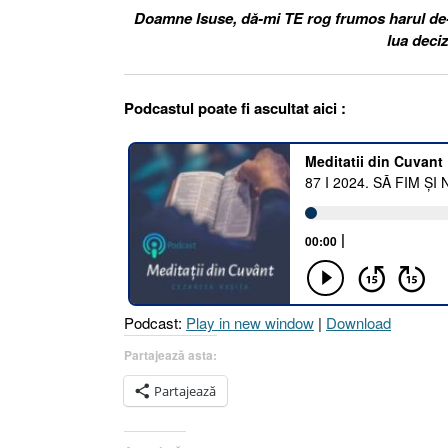
Doamne Isuse, dă-mi TE rog frumos harul de-a
lua deciz
Podcastul poate fi ascultat aici :
Podcast:
Play in new window
|
Download
Partajează asta:
Partajează