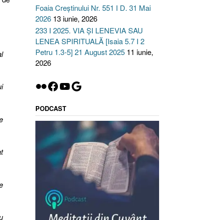
Foaia Creștinului Nr. 551 I D. 31 Mai
2026
13 iunie, 2026
233 I 2025. VIA ȘI LENEVIA SAU
LENEA SPIRITUALĂ [Isaia 5.7 I 2
Petru 1.3-5] 21 August 2025
11 iunie,
l
2026
Flickr
Facebook
YouTube
Google
i
PODCAST
e
t
e
u