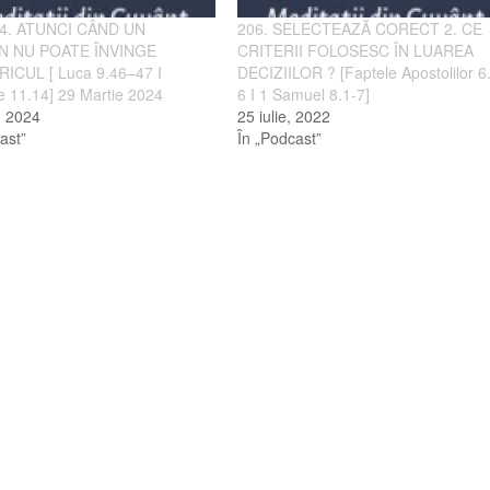
24. ATUNCI CÂND UN
206. SELECTEAZĂ CORECT 2. CE
N NU POATE ÎNVINGE
CRITERII FOLOSESC ÎN LUAREA
ICUL [ Luca 9.46–47 I
DECIZIILOR ? [Faptele Apostolilor 6
e 11.14] 29 Martie 2024
6 I 1 Samuel 8.1-7]
e, 2024
25 iulie, 2022
ast”
În „Podcast”