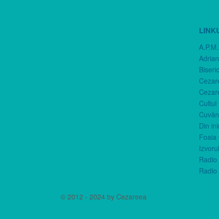
LINK
A.P.M.
Adria
Biseri
Cezar
Cezar
Cultul
Cuvânt
Din in
Foaia 
Izvorul
Radio 
Radio 
© 2012 - 2024 by Cezareea