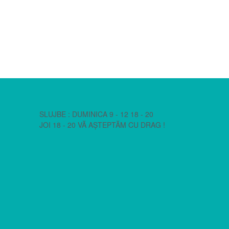
I
SLUJBE : DUMINICA 9 - 12 18 - 20
JOI 18 - 20 VĂ AȘTEPTĂM CU DRAG !