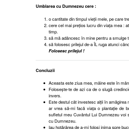
Umblarea cu Dumnezeu cere :
o cantitate din timpul vieţii mele, pe care tr
cere cel mai preţios lucru din viaţa mea :
timp.
să mă adâncesc în mine pentru a smulge toat
să folosesc prilejul de-a ÎL ruga atunci cân
Folosesc prilejul !
Concluzii
Aceasta este ziua mea, mâine este în mâ
Foloseşte-te de azi ca de o slugă credinci
invers.
Este destul cât investesc alţii în amăgirea
ar vrea să-mi facă viaţa o plantaţie de
sufletul meu Cuvântul Lui Dumnezeu voi sec
cu Dumnezeu.
Iau hotărârea de a-mi folosi inima spre bu