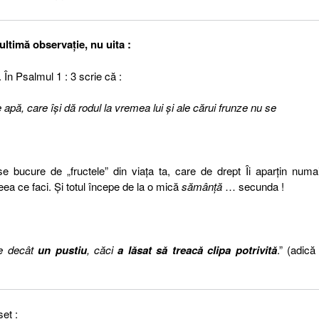
 ultimă observaţie, nu uita :
. În Psalmul 1 : 3 scrie că :
apă, care îşi dă rodul la vremea lui şi ale cărui frunze nu se
e bucure de „fructele” din viaţa ta, care de drept Îi aparţin numa
ea ce faci. Şi totul începe de la o mică
sămânţă
… secunda !
te decât
un pustiu
, căci
a lăsat să treacă clipa potrivită
.” (adică 
et :