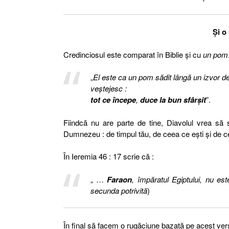
Şi o
Credinciosul este comparat în Biblie şi cu
un pom
„
El este ca un pom sădit lângă un izvor de 
veştejesc :
tot ce începe
,
duce la bun sfârşit
”.
Fiindcă nu are parte de tine, Diavolul vrea să s
Dumnezeu : de timpul tău, de ceea ce eşti şi de ce
În Ieremia 46 : 17 scrie că :
„ …
Faraon
, împăratul Egiptului, nu es
secunda potrivită
)
În final să facem o rugăciune bazată pe acest vers