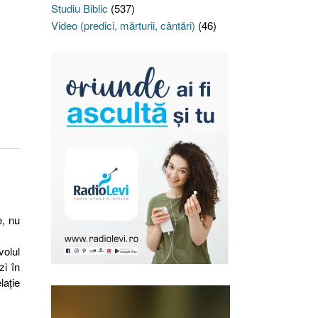
Studiu Biblic
(537)
Video (predici, mărturii, cântări)
(46)
e, nu
volul
i în
laţie