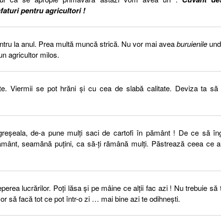
faturi pentru agricultori !
pentru la anul. Prea multă muncă strică. Nu vor mai avea
buruienile
und
un agricultor milos.
. Viermii se pot hrăni şi cu cea de slabă calitate. Deviza ta să 
 greşeala, de-a pune mulţi saci de cartofi în pământ ! De ce să în
pământ, seamănă puţini, ca să-ţi rămână mulţi. Păstrează ceea ce a
rea lucrărilor. Poţi lăsa şi pe mâine ce alţii fac azi ! Nu trebuie să t
 să facă tot ce pot într-o zi … mai bine azi te odihneşti.