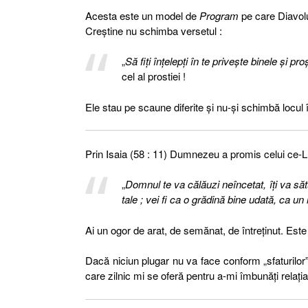
Acesta este un model de
Program
pe care Diavolul
Creştine nu schimba versetul :
„
Să fiţi înţelepţi în te priveşte binele şi pro
cel al prostiei !
Ele stau pe scaune diferite şi nu-şi schimbă locul î
Prin Isaia (58 : 11) Dumnezeu a promis celui ce-L 
„
Domnul te va călăuzi neîncetat, îţi va săt
tale ; vei fi ca o grădină bine udată, ca u
Ai un ogor de arat, de semănat, de întreţinut. Este o
Dacă niciun plugar nu va face conform „sfaturilor
care zilnic mi se oferă pentru a-mi îmbunăţi rela