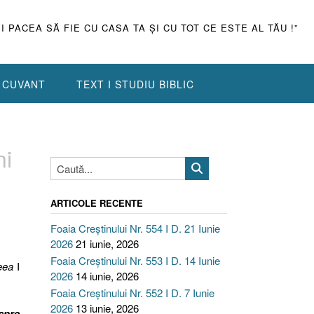
ŞI PACEA SĂ FIE CU CASA TA ŞI CU TOT CE ESTE AL TĂU !”
N CUVANT
TEXT I STUDIU BIBLIC
i
ARTICOLE RECENTE
Foaia Creștinului Nr. 554 I D. 21 Iunie
2026
21 iunie, 2026
Foaia Creștinului Nr. 553 I D. 14 Iunie
eea
I
2026
14 iunie, 2026
Foaia Creștinului Nr. 552 I D. 7 Iunie
2026
13 iunie, 2026
spre