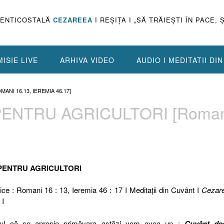
PENTICOSTALĂ
CEZAREEA
I REŞIŢA I „SĂ TRĂIEŞTI ÎN PACE, 
ISIE LIVE
ARHIVA VIDEO
AUDIO I MEDITATII DI
ANI 16.13, IEREMIA 46.17]
PENTRU AGRICULTORI [Roman
 PENTRU AGRICULTORI
ice : Romani 16 : 13, Ieremia 46 : 17 I Meditaţii din Cuvânt I
Cezar
 I
tul că se apropie primăvara astăzi vom avea un :
Cuvânt de