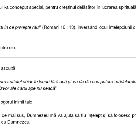
 l-a conceput special, pentru creştinul delăsător în lucrarea spirituală
şti în ce priveşte răul
” (Romani 16 : 13), inversând locul înţelepciunii c
ntre ele.
ascultă :
ura sufletul chiar în locuri fără apă şi va da din nou putere mădularelo
n izvor ale cărui ape nu seacă
”.
gorul inimii tale !
” de mai sus, Dumnezeu mă va ajuta să fiu înţelept şi să folosesc pri
ţia cu Dumnezeu.