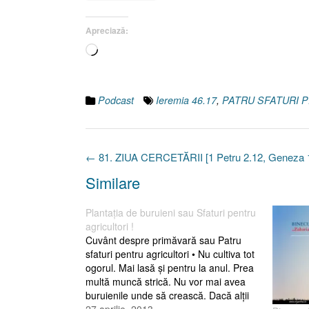
Apreciază:
Încarc...
Podcast
Ieremia 46.17
,
PATRU SFATURI 
Post
←
81. ZIUA CERCETĂRII [1 Petru 2.12, Geneza 
navigation
Similare
Plantaţia de buruieni sau Sfaturi pentru
agricultori !
Cuvânt despre primăvară sau Patru
sfaturi pentru agricultori • Nu cultiva tot
ogorul. Mai lasă şi pentru la anul. Prea
multă muncă strică. Nu vor mai avea
buruienile unde să crească. Dacă alţii
nu au milă de ele, arată-te a fi un
27 aprilie, 2013