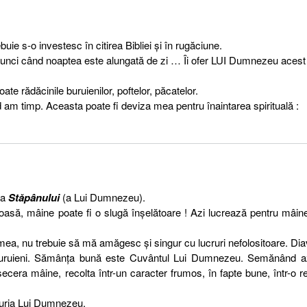
ebuie s-o investesc în citirea Bibliei şi în rugăciune.
 atunci când noaptea este alungată de zi … Îi ofer LUI Dumnezeu acest
e rădăcinile buruienilor, poftelor, păcatelor.
d am timp. Aceasta poate fi deviza mea pentru înaintarea spirituală :
na
Stăpânului
(a Lui Dumnezeu).
oasă, mâine poate fi o slugă înşelătoare ! Azi lucrează pentru mâin
 mea, nu trebuie să mă amăgesc şi singur cu lucruri nefolositoare. Dia
 buruieni. Sămânţa bună este Cuvântul Lui Dumnezeu. Semănând az
era mâine, recolta într-un caracter frumos, în fapte bune, într-o re
curia Lui Dumnezeu.