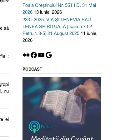
Foaia Creștinului Nr. 551 I D. 31 Mai
2026
13 iunie, 2026
233 I 2025. VIA ȘI LENEVIA SAU
LENEA SPIRITUALĂ [Isaia 5.7 I 2
e să
Petru 1.3-5] 21 August 2025
11 iunie,
2026
Flickr
Facebook
YouTube
Google
fie :
PODCAST
gropi
i, nu
e iei