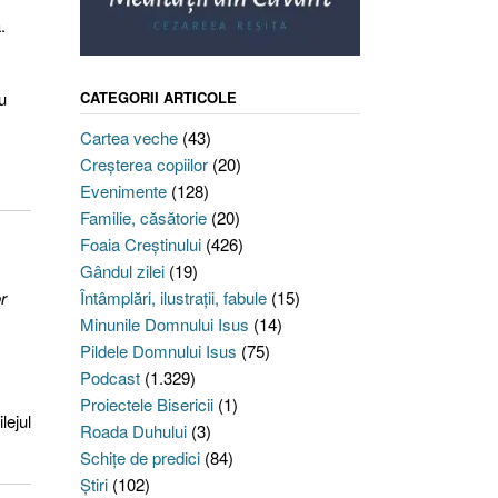
.
u
CATEGORII ARTICOLE
Cartea veche
(43)
Creşterea copiilor
(20)
Evenimente
(128)
Familie, căsătorie
(20)
Foaia Creştinului
(426)
Gândul zilei
(19)
r
Întâmplări, ilustraţii, fabule
(15)
Minunile Domnului Isus
(14)
Pildele Domnului Isus
(75)
Podcast
(1.329)
Proiectele Bisericii
(1)
lejul
Roada Duhului
(3)
Schiţe de predici
(84)
Ştiri
(102)