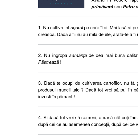
primăvară
sau
Patru s
1. Nu cultiva tot
ogorul
pe care îl ai. Mai lasă şi 
crească. Dacă alţii nu au milă de ele, arată-te a fi 
2. Nu îngropa
sămânţa
de cea mai bună calitate
Păstrează
!
3. Dacă te ocupi de cultivarea cartofilor, nu fă
produsul muncii tale ? Dacă tot vrei să pui în 
investi în pământ !
4. Şi dacă tot vrei să semeni, amână cât poţi începe
după cei ce au asemenea concepţii, după cei ce vor