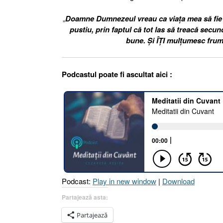
„
Doamne Dumnezeul vreau ca viaţa mea să fie p
pustiu, prin faptul că tot las să treacă secun
bune. Şi ÎŢI mulţumesc frum
Podcastul poate fi ascultat aici :
Podcast:
Play in new window
|
Download
Partajează asta:
Partajează