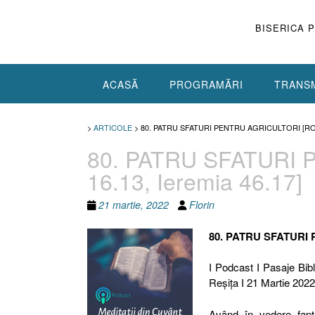
Skip
to
BISERICA 
content
ACASĂ
PROGRAMĂRI
TRANSM
>
ARTICOLE
>
80. PATRU SFATURI PENTRU AGRICULTORI [ROM
80. PATRU SFATURI 
16.13, Ieremia 46.17]
21 martie, 2022
Florin
80. PATRU SFATURI
I Podcast I Pasaje Bibl
Reşiţa I 21 Martie 2022
Având în vedere fap