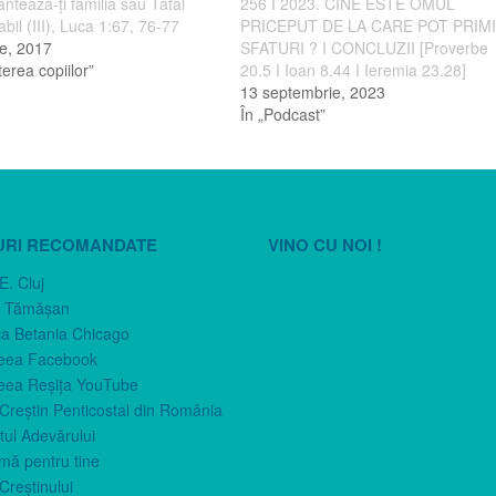
ntează-ţi familia sau Tatăl
256 I 2023. CINE ESTE OMUL
bil (III), Luca 1:67, 76-77
PRICEPUT DE LA CARE POT PRIM
e, 2017
SFATURI ? I CONCLUZII [Proverbe
terea copiilor”
20.5 I Ioan 8.44 I Ieremia 23.28]
13 septembrie, 2023
În „Podcast”
URI RECOMANDATE
VINO CU NOI !
E. Cluj
n Tămăşan
ca Betania Chicago
eea Facebook
eea Reşiţa YouTube
 Creştin Penticostal din România
ul Adevărului
imă pentru tine
Creştinului