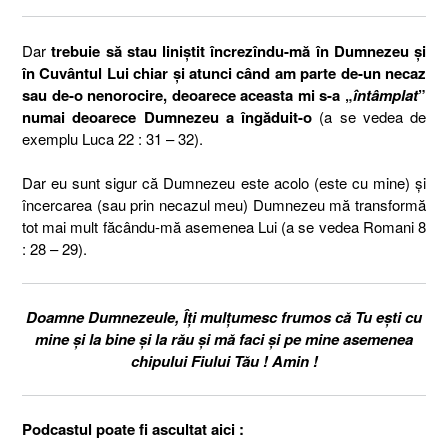
Dar
trebuie să stau liniștit încrezîndu-mă în Dumnezeu și
în Cuvântul Lui chiar și atunci când am parte de-un necaz
sau de-o nenorocire, deoarece aceasta mi s-a „
întâmplat
”
numai deoarece Dumnezeu a îngăduit-o
(a se vedea de
exemplu Luca 22 : 31 – 32).
Dar eu sunt sigur că Dumnezeu este acolo (este cu mine) și
încercarea (sau prin necazul meu) Dumnezeu mă transformă
tot mai mult făcându-mă asemenea Lui (a se vedea Romani 8
: 28 – 29).
Doamne Dumnezeule, Îți mulțumesc frumos că Tu ești cu
mine și la bine și la rău și mă faci și pe mine asemenea
chipului Fiului Tău ! Amin !
Podcastul poate fi ascultat aici :