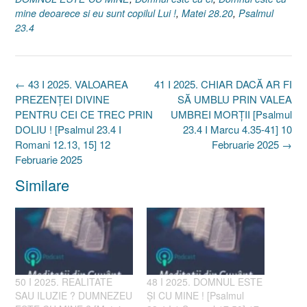
mine deoarece si eu sunt copilul Lui !
,
Matei 28.20
,
Psalmul
23.4
Post
←
43 I 2025. VALOAREA
41 I 2025. CHIAR DACĂ AR FI
navigation
PREZENȚEI DIVINE
SĂ UMBLU PRIN VALEA
PENTRU CEI CE TREC PRIN
UMBREI MORȚII [Psalmul
DOLIU ! [Psalmul 23.4 I
23.4 I Marcu 4.35-41] 10
Romani 12.13, 15] 12
Februarie 2025
→
Februarie 2025
Similare
50 I 2025. REALITATE
48 I 2025. DOMNUL ESTE
SAU ILUZIE ? DUMNEZEU
ȘI CU MINE ! [Psalmul