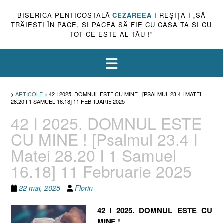
BISERICA PENTICOSTALĂ
CEZAREEA
I REŞIŢA I „SĂ
TRĂIEŞTI ÎN PACE, ŞI PACEA SĂ FIE CU CASA TA ŞI CU
TOT CE ESTE AL TĂU !”
>
ARTICOLE
>
42 I 2025. DOMNUL ESTE CU MINE ! [PSALMUL 23.4 I MATEI
28.20 I 1 SAMUEL 16.18] 11 FEBRUARIE 2025
42 I 2025. DOMNUL ESTE
CU MINE ! [Psalmul 23.4 I
Matei 28.20 I 1 Samuel
16.18] 11 Februarie 2025
22 mai, 2025
Florin
42 I 2025. DOMNUL ESTE CU
MINE !