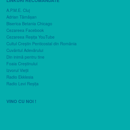
LINKURI RECOMANDATE
A.P.M.E. Cluj
Adrian Tămăşan
Biserica Betania Chicago
Cezareea Facebook
Cezareea Reşiţa YouTube
Cultul Creştin Penticostal din România
Cuvântul Adevărului
Din inimă pentru tine
Foaia Creştinului
Izvorul Vieţii
Radio Ekklesia
Radio Levi Reşiţa
VINO CU NOI !