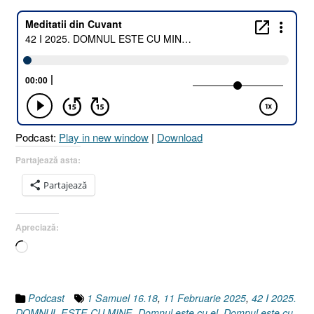
Podcast:
Play in new window
|
Download
Partajează asta:
Partajează
Apreciază:
Încarc...
Podcast
1 Samuel 16.18
,
11 Februarie 2025
,
42 I 2025.
DOMNUL ESTE CU MINE
,
Domnul este cu el
,
Domnul este cu