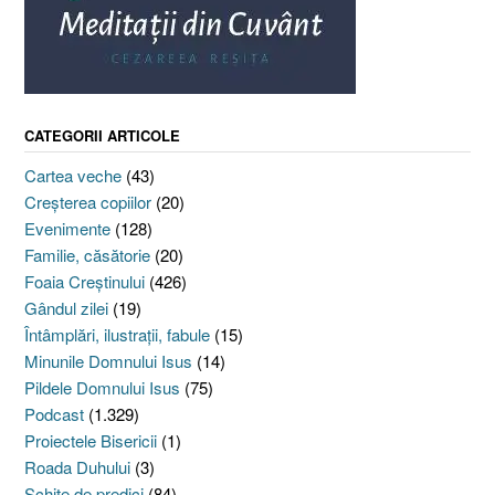
CATEGORII ARTICOLE
Cartea veche
(43)
Creşterea copiilor
(20)
Evenimente
(128)
Familie, căsătorie
(20)
Foaia Creştinului
(426)
Gândul zilei
(19)
Întâmplări, ilustraţii, fabule
(15)
Minunile Domnului Isus
(14)
Pildele Domnului Isus
(75)
Podcast
(1.329)
Proiectele Bisericii
(1)
Roada Duhului
(3)
Schiţe de predici
(84)