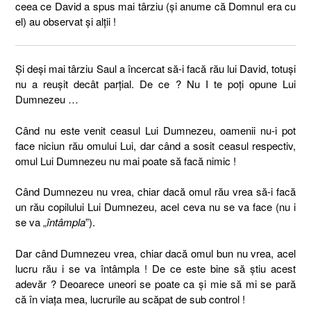
ceea ce David a spus mai târziu (și anume că Domnul era cu
el) au observat și alții !
Și deși mai târziu Saul a încercat să-i facă rău lui David, totuși
nu a reușit decât parțial. De ce ? Nu I te poți opune Lui
Dumnezeu …
Când nu este venit ceasul Lui Dumnezeu, oamenii nu-i pot
face niciun rău omului Lui, dar când a sosit ceasul respectiv,
omul Lui Dumnezeu nu mai poate să facă nimic !
Când Dumnezeu nu vrea, chiar dacă omul rău vrea să-i facă
un rău copilului Lui Dumnezeu, acel ceva nu se va face (nu i
se va „
întâmpla
”).
Dar când Dumnezeu vrea, chiar dacă omul bun nu vrea, acel
lucru rău i se va întâmpla ! De ce este bine să știu acest
adevăr ? Deoarece uneori se poate ca și mie să mi se pară
că în viața mea, lucrurile au scăpat de sub control !