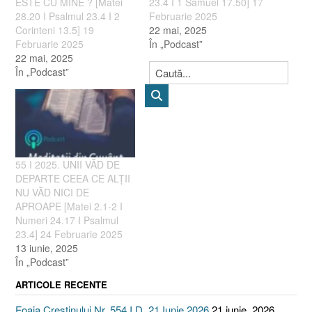
ESTE CU MINE ? [Matei
23.4 I 1 Samuel 17.50] 17
28.20 I Psalmul 23.4 I 2
Februarie 2025
Corinteni 13.5] 19
22 mai, 2025
Februarie 2025
În „Podcast”
22 mai, 2025
În „Podcast”
55 I 2025. UNII VĂD DE
DEPARTE CEEA CE ALȚII
NU VĂD NICI DE
APROAPE [Matei 2.1-2 I
Numeri 24.17 I Psalmul
23.4] 24 Februarie 2025
13 iunie, 2025
În „Podcast”
ARTICOLE RECENTE
Foaia Creștinului Nr. 554 I D. 21 Iunie 2026
21 iunie, 2026