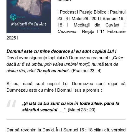
I Podcast I Pasaje Biblice : Psalmul
23 : 4 I Matei 28 : 20 I I Samuel 16 :
18 I Meditaţii din Cuvânt I
Cezareea
I Reşiţa I 11 Februarie
2025 I
Domnul este cu mine deoarece și eu sunt copilul Lui !
David avea siguranța faptului că Dumnezeu era cu el : „
Chiar
dacă ar fi să umblu prin valea umbrei morţii, nu mă tem de
niciun rău, căci
Tu eşti cu mine
”. (Psalmul 23 : 4)
Și eu, dacă sunt copilul Lui Dumnezeu sunt sigur că
Dumnezeu este cu mine ! Domnul Isus a promis :
„
Şi iată că Eu sunt cu voi în toate zilele, până la
sfârşitul veacului
… ”. (Matei 28 : 20)
Dar să revenim la David. În I Samuel 16 : 18 citim că, vorbind