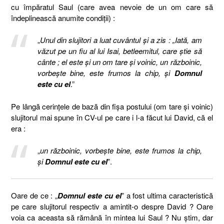
cu împăratul Saul (care avea nevoie de un om care să
îndeplinească anumite condiții) :
„
Unul din slujitori a luat cuvântul şi a zis : „Iată, am
văzut pe un fiu al lui Isai, betleemitul, care ştie să
cânte ; el este şi un om tare şi voinic, un războinic,
vorbeşte bine, este frumos la chip, şi
Domnul
este cu el
.”
Pe lângă cerințele de bază din fișa postului (om tare și voinic)
slujitorul mai spune în CV-ul pe care i l-a făcut lui David, că el
era :
„
un războinic, vorbeşte bine, este frumos la chip,
şi
Domnul este cu el
”.
Oare de ce : „
Domnul este cu el
” a fost ultima caracteristică
pe care slujitorul respectiv a amintit-o despre David ? Oare
voia ca aceasta să rămână în mintea lui Saul ? Nu știm, dar