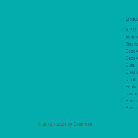
LINK
A.P.M.
Adria
Biseri
Cezar
Cezar
Cultul
Cuvânt
Din in
Foaia 
Izvorul
Radio 
Radio 
© 2012 - 2024 by Cezareea