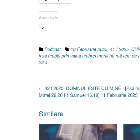
Apreciază:
Încarc...
Podcast
10 Februarie 2025
,
41 I 2025. C
fi sa umblu prin valea umbrei mortii nu mă tem de n
23.4
Post
←
42 I 2025. DOMNUL ESTE CU MINE ! [Psalmul
navigation
Matei 28.20 I 1 Samuel 16.18] 11 Februarie 2025
Similare