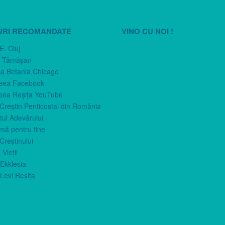
URI RECOMANDATE
VINO CU NOI !
E. Cluj
n Tămăşan
ca Betania Chicago
eea Facebook
eea Reşiţa YouTube
 Creştin Penticostal din România
ul Adevărului
imă pentru tine
Creştinului
 Vieţii
Ekklesia
Levi Reşiţa