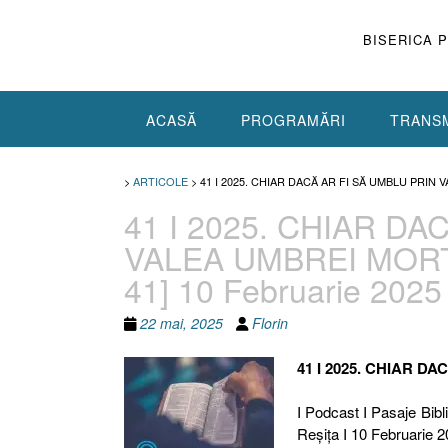
Skip
to
BISERICA 
content
ACASĂ
PROGRAMĂRI
TRANSM
>
ARTICOLE
>
41 I 2025. CHIAR DACĂ AR FI SĂ UMBLU PRIN 
41 I 2025. CHIAR DA
VALEA UMBREI MORȚII 
41] 10 Februarie 2025
22 mai, 2025
Florin
41 I 2025. CHIAR D
I Podcast I Pasaje Bibli
Reşiţa I 10 Februarie 2