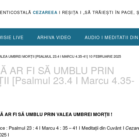
PENTICOSTALĂ
CEZAREEA
I REŞIŢA I „SĂ TRĂIEŞTI ÎN PACE, 
ISIE LIVE
ARHIVA VIDEO
AUDIO I MEDITATII DI
VALEA UMBREI MORȚII [PSALMUL 23.4 I MARCU 4.35-41] 10 FEBRUARIE 2025
CĂ AR FI SĂ UMBLU PRIN
[Psalmul 23.4 I Marcu 4.35-
ACĂ AR FI SĂ UMBLU PRIN VALEA UMBREI MORȚII !
ce : Psalmul 23 : 4 I Marcu 4 : 35 – 41 I Meditaţii din Cuvânt I
Cezar
025 I