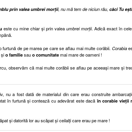
mblu prin valea umbrei morţii
, nu mă tem de niciun rău,
căci Tu eşt
u
este cu mine chiar și prin valea
umbrei morții
. Adică exact în cel
umpănă.
ă o furtună de pe marea pe care se aflau mai multe corăbii.
Corabia
es
 și
o familie
sau
o comunitate
mai mare de oameni !
rcu, observăm că mai multe corăbii se aflau pe aceeași mare și tr
iv, nu a fost dată de materialul din care erau construite ambarcați
ontat în furtună și contează cu adevărat este dacă
în corabie vieții
ăpat și datorită lor au scăpat și ceilalți care erau pe mare !