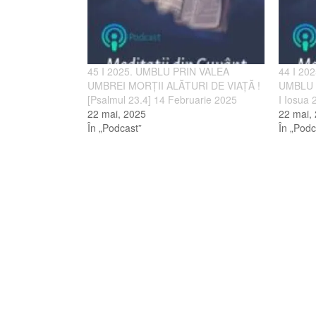
45 I 2025. UMBLU PRIN VALEA
44 I 20
UMBREI MORȚII ALĂTURI DE VIAȚĂ !
UMBLU [
[Psalmul 23.4] 14 Februarie 2025
I Iosua 
22 mai, 2025
22 mai,
În „Podcast”
În „Podc