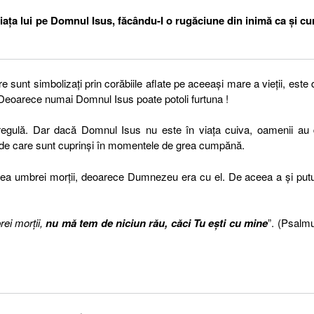
ața lui pe Domnul Isus, făcându-I o rugăciune din inimă ca și c
e sunt simbolizați prin corăbiile aflate pe aceeași mare a vieții, este
? Deoarece numai Domnul Isus poate potoli furtuna !
regulă. Dar dacă Domnul Isus nu este în viața cuiva, oamenii au 
ii de care sunt cuprinși în momentele de grea cumpănă.
 Valea umbrei morții, deoarece Dumnezeu era cu el. De aceea a și put
rei morţii,
nu mă tem de niciun rău, căci Tu eşti cu mine
”. (Psalmu