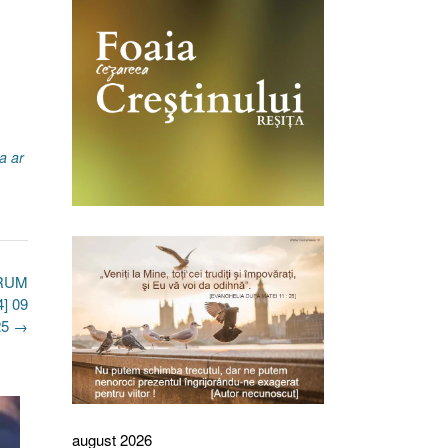
a ar
DRUM
4] 09
25
→
august 2026