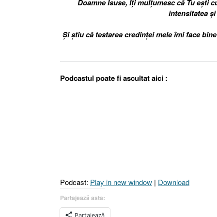
Doamne Isuse, Îți mulțumesc că Tu ești cu
intensitatea și
Și știu că testarea credinței mele îmi face bin
Podcastul poate fi ascultat aici :
Podcast:
Play in new window
|
Download
Partajează asta:
Partajează