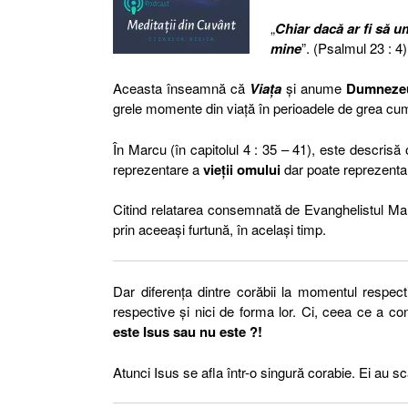
„
Chiar dacă ar fi să u
mine
”. (Psalmul 23 : 4)
Aceasta înseamnă că
Viața
și anume
Dumneze
grele momente din viață în perioadele de grea c
În Marcu (în capitolul 4 : 35 – 41), este descris
reprezentare a
vieții omului
dar poate reprezenta
Citind relatarea consemnată de Evanghelistul Ma
prin aceeași furtună, în același timp.
Dar diferența dintre corăbii la momentul respect
respective și nici de forma lor. Ci, ceea ce a c
este Isus sau nu este ?!
Atunci Isus se afla într-o singură corabie. Ei au sc