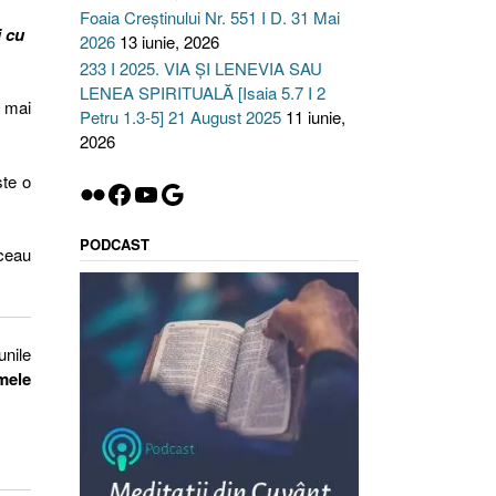
Foaia Creștinului Nr. 551 I D. 31 Mai
i cu
2026
13 iunie, 2026
233 I 2025. VIA ȘI LENEVIA SAU
LENEA SPIRITUALĂ [Isaia 5.7 I 2
e mai
Petru 1.3-5] 21 August 2025
11 iunie,
2026
te o
Flickr
Facebook
YouTube
Google
PODCAST
eceau
unile
 mele