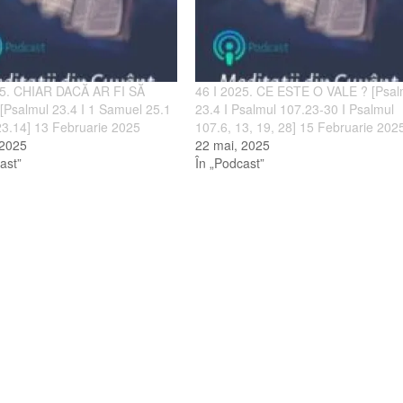
25. CHIAR DACĂ AR FI SĂ
46 I 2025. CE ESTE O VALE ? [Psal
Psalmul 23.4 I 1 Samuel 25.1
23.4 I Psalmul 107.23-30 I Psalmul
23.14] 13 Februarie 2025
107.6, 13, 19, 28] 15 Februarie 202
 2025
22 mai, 2025
ast”
În „Podcast”