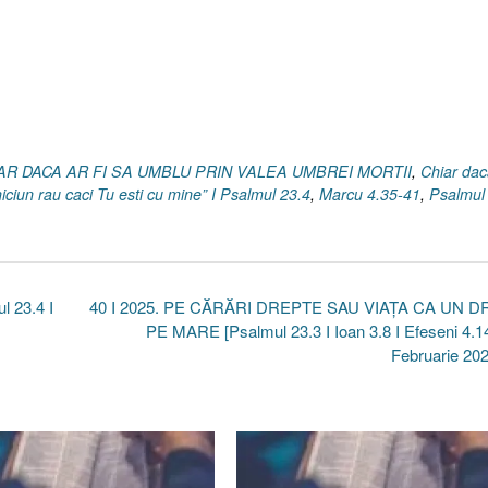
HIAR DACA AR FI SA UMBLU PRIN VALEA UMBREI MORTII
,
Chiar dac
iciun rau caci Tu esti cu mine” I Psalmul 23.4
,
Marcu 4.35-41
,
Psalmul
 23.4 I
40 I 2025. PE CĂRĂRI DREPTE SAU VIAȚA CA UN 
PE MARE [Psalmul 23.3 I Ioan 3.8 I Efeseni 4.1
Februarie 20