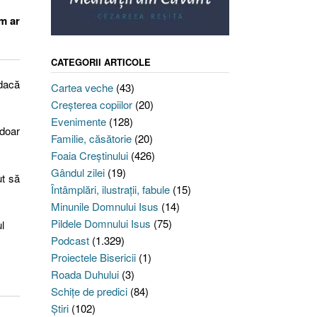
um ar
CATEGORII ARTICOLE
 dacă
Cartea veche
(43)
Creşterea copiilor
(20)
Evenimente
(128)
doar
Familie, căsătorie
(20)
Foaia Creştinului
(426)
Gândul zilei
(19)
ut să
Întâmplări, ilustraţii, fabule
(15)
Minunile Domnului Isus
(14)
Pildele Domnului Isus
(75)
l
Podcast
(1.329)
Proiectele Bisericii
(1)
Roada Duhului
(3)
Schiţe de predici
(84)
Ştiri
(102)