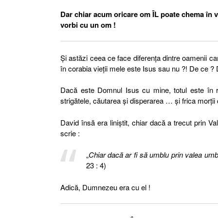
Dar chiar acum oricare om ÎL poate chema în vi
vorbi cu un om !
Și astăzi ceea ce face diferența dintre oamenii car
în corabia vieții mele este Isus sau nu ?! De ce 
Dacă este Domnul Isus cu mine, totul este în 
strigătele, căutarea și disperarea … și frica morț
David însă era liniștit, chiar dacă a trecut prin
scrie :
„
Chiar dacă ar fi să umblu prin valea umb
23 : 4)
Adică, Dumnezeu era cu el !