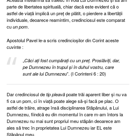
parte de libertatea spirituală, chiar dacă este evident că o
astfel de viață implică un preț de plătit, o pierdere a libertății
individuale, deoarece reamintim, credinciosul este comparat
cu
un pom
.
Apostolul Pavel le-a scris credincioșilor din Corint aceste
cuvinte :
„
Căci aţi fost cumpăraţi cu un preţ. Proslăviţi, dar,
pe Dumnezeu în trupul şi în duhul vostru, care
sunt ale lui Dumnezeu
”. (I Corinteni 6 : 20)
Dar credinciosul de
tip pleavă
poate trăi aparent liber și nu va
fi ca un pom, ci în viață poate alege să-și facă pe plac. O
astfel de trăire, atrage însă disciplinarea Stăpânului, a Lui
Dumnezeu, fiindcă eu din momentul în care m-am întors la
Dumnezeu nu mai sunt propriul meu stăpân deoarece am
ales să trec în proprietatea Lui Dumnezeu iar EL este
Stăpânul meu.