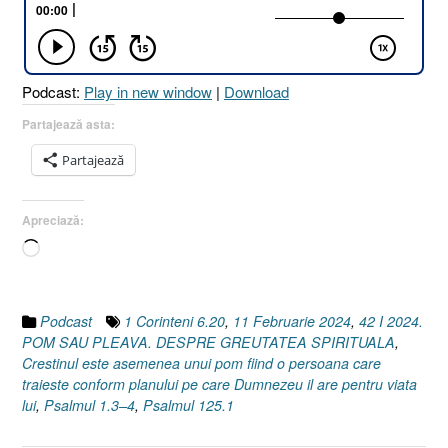
Podcast:
Play in new window
|
Download
Partajează asta:
Partajează
Apreciază:
Încarc...
Podcast
1 Corinteni 6.20
,
11 Februarie 2024
,
42 I 2024.
POM SAU PLEAVA. DESPRE GREUTATEA SPIRITUALA
,
Crestinul este asemenea unui pom fiind o persoana care
traieste conform planului pe care Dumnezeu il are pentru viata
lui
,
Psalmul 1.3–4
,
Psalmul 125.1