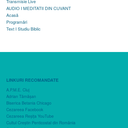
Transmisie Live
AUDIO I MEDITATII DIN CUVANT
Acasă
Programări
Text I Studiu Biblic
LINKURI RECOMANDATE
A.P.M.E. Cluj
Adrian Tămăşan
Biserica Betania Chicago
Cezareea Facebook
Cezareea Reşiţa YouTube
Cultul Creştin Penticostal din România