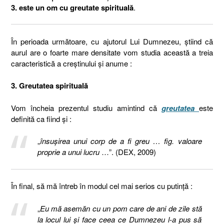
3. este un om cu greutate spirituală
.
În perioada următoare, cu ajutorul Lui Dumnezeu, știind că
aurul are o foarte mare densitate vom studia această a treia
caracteristică a creștinului și anume :
3. Greutatea spirituală
Vom încheia prezentul studiu amintind că
greutatea
este
definită ca fiind și :
„
însușirea unui corp de a fi greu … fig. valoare
proprie a unui lucru
…”. (DEX, 2009)
În final, să mă întreb în modul cel mai serios cu putință :
„
Eu mă asemăn cu un pom care de ani de zile stă
la locul lui și face ceea ce Dumnezeu l-a pus să