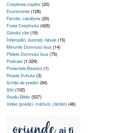
Creşterea copiilor
(20)
Evenimente
(128)
Familie, căsătorie
(20)
Foaia Creştinului
(426)
Gândul zilei
(19)
Întâmplări, ilustraţii, fabule
(15)
Minunile Domnului Isus
(14)
Pildele Domnului Isus
(75)
Podcast
(1.329)
Proiectele Bisericii
(1)
Roada Duhului
(3)
Schiţe de predici
(84)
Ştiri
(102)
Studiu Biblic
(537)
Video (predici, mărturii, cântări)
(46)