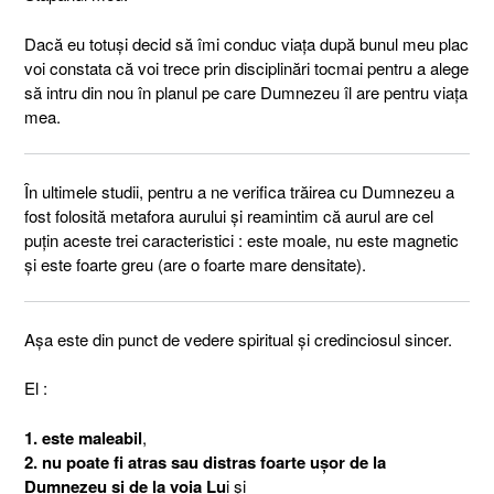
Dacă eu totuși decid să îmi conduc viața după bunul meu plac
voi constata că voi trece prin disciplinări tocmai pentru a alege
să intru din nou în planul pe care Dumnezeu îl are pentru viața
mea.
În ultimele studii, pentru a ne verifica trăirea cu Dumnezeu a
fost folosită metafora aurului și reamintim că aurul are cel
puțin aceste trei caracteristici : este moale, nu este magnetic
și este foarte greu (are o foarte mare densitate).
Așa este din punct de vedere spiritual și credinciosul sincer.
El :
1. este maleabil
,
2. nu poate fi atras sau distras foarte ușor de la
Dumnezeu și de la voia Lu
i și