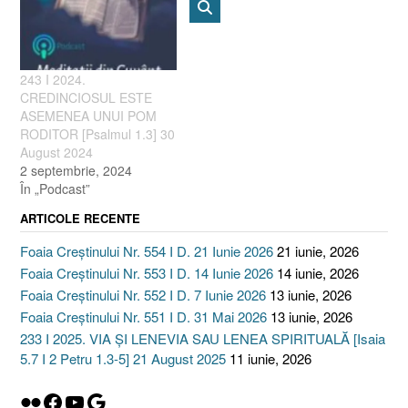
243 I 2024.
CREDINCIOSUL ESTE
ASEMENEA UNUI POM
RODITOR [Psalmul 1.3] 30
August 2024
2 septembrie, 2024
În „Podcast”
ARTICOLE RECENTE
Foaia Creștinului Nr. 554 I D. 21 Iunie 2026
21 iunie, 2026
Foaia Creștinului Nr. 553 I D. 14 Iunie 2026
14 iunie, 2026
Foaia Creștinului Nr. 552 I D. 7 Iunie 2026
13 iunie, 2026
Foaia Creștinului Nr. 551 I D. 31 Mai 2026
13 iunie, 2026
233 I 2025. VIA ȘI LENEVIA SAU LENEA SPIRITUALĂ [Isaia
5.7 I 2 Petru 1.3-5] 21 August 2025
11 iunie, 2026
Flickr
Facebook
YouTube
Google