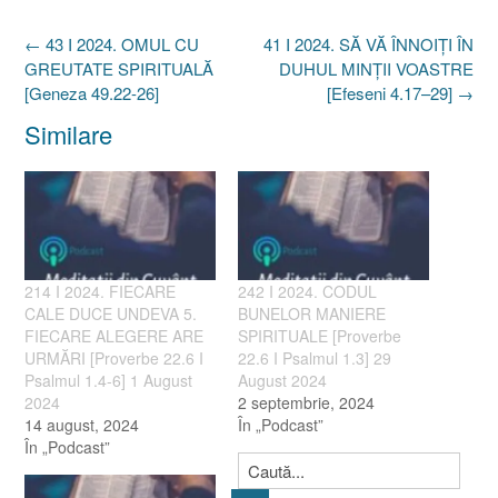
Post
←
43 I 2024. OMUL CU
41 I 2024. SĂ VĂ ÎNNOIȚI ÎN
navigation
GREUTATE SPIRITUALĂ
DUHUL MINȚII VOASTRE
[Geneza 49.22-26]
[Efeseni 4.17–29]
→
Similare
214 I 2024. FIECARE
242 I 2024. CODUL
CALE DUCE UNDEVA 5.
BUNELOR MANIERE
FIECARE ALEGERE ARE
SPIRITUALE [Proverbe
URMĂRI [Proverbe 22.6 I
22.6 I Psalmul 1.3] 29
Psalmul 1.4-6] 1 August
August 2024
2024
2 septembrie, 2024
14 august, 2024
În „Podcast”
În „Podcast”