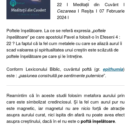
22 I Meditaţii din Cuvânt I
Cezareea
I Reşiţa I 07 Februarie
2024 I
Poftele înșelătoare. La ce se referă expresia „
poftele
înșelătoare
” pe care apostolul Pavel a folosit-o în Efeseni 4 :
22 ? La faptul că la fel cum metalele cu care se aliază aurul îi
scad valoarea și spiritualitatea unui creștin este scăzută de
poftele înșelătoare pe care și le întreține.
Conform Lexiconului Biblic, cuvântul poftă (gr.
epithumia
)
este : „
pasiunea construită pe sentimente puternice
”.
Reamintim că în aceste studii folosim metafora aurului prin
care este simbolizat credinciosul. Și la fel cum aurul pur nu
este magnetic, iar magnetul nu are nicio forță de atracție
asupra aurului curat, nici ispita din afară nu poate avea efect
asupra creștinului, dacă în el nu este o
poftă înșelătoare
.