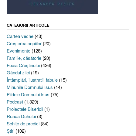
CATEGORII ARTICOLE
Cartea veche
(43)
Creşterea copiilor
(20)
Evenimente
(128)
Familie, căsătorie
(20)
Foaia Creştinului
(426)
Gândul zilei
(19)
Întâmplări, ilustraţii, fabule
(15)
Minunile Domnului Isus
(14)
Pildele Domnului Isus
(75)
Podcast
(1.329)
Proiectele Bisericii
(1)
Roada Duhului
(3)
Schiţe de predici
(84)
Ştiri
(102)