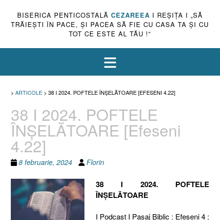
BISERICA PENTICOSTALĂ
CEZAREEA
I REŞIŢA I „SĂ
TRĂIEŞTI ÎN PACE, ŞI PACEA SĂ FIE CU CASA TA ŞI CU
TOT CE ESTE AL TĂU !”
>
ARTICOLE
>
38 I 2024. POFTELE ÎNȘELĂTOARE [EFESENI 4.22]
38 I 2024. POFTELE
ÎNȘELĂTOARE [Efeseni
4.22]
8 februarie, 2024
Florin
38 I 2024. POFTELE
ÎNȘELĂTOARE
I Podcast I Pasaj Biblic : Efeseni 4 :