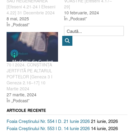
SAU REGENERAREA
VOASTRE [Efeseni 4.17–
[Efeseni 4.21-24 I Efeseni
29]
4.22] 31 Decembrie 2024
10 februarie, 2024
8 mai, 2025
În „Podcast”
În „Podcast”
70 I 2024. CONȘTIINȚA
JERTFITĂ PE ALTARUL
POFTELOR [Geneza 3 I
Geneza 2.16–17] 10
Martie 2024
27 martie, 2024
În „Podcast”
ARTICOLE RECENTE
Foaia Creștinului Nr. 554 I D. 21 Iunie 2026
21 iunie, 2026
Foaia Creștinului Nr. 553 I D. 14 Iunie 2026
14 iunie, 2026