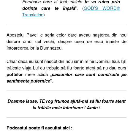
Persoana care ai fost înainte
te va ruina prin
dorințe care te înșală
”. (
GOD’S WORD®
Translation
)
Apostolul Pavel le scria celor care aveau nașterea din nou
despre omul cel vechi, despre ceea ce erau înainte de
întoarcerea lor la Dumnezeu.
Chiar dacă eu sunt născut din nou iar în mine Domnul Isus ÎȘI
trăiește viața Lui eu trebuie să fiu foarte atent să nu dau curs
poftelor
mele adică „
pasiunilor care sunt construite pe
sentimente puternice
”.
Doamne Isuse, TE rog frumos ajută-mă să fiu foarte atent
la trăirile mele interioare ! Amin !
Podcastul poate fi ascultat aici :