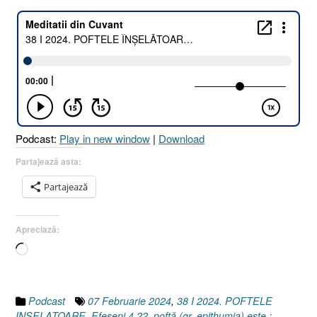
Podcast:
Play in new window
|
Download
Partajează asta:
Partajează
Apreciază:
Încarc...
Podcast
07 Februarie 2024
,
38 I 2024. POFTELE
INSELATOARE
,
Efeseni 4.22
,
poftă (gr. epithumia) este :