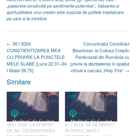
„pasiunea construită pe sentimente puternice”
,
Valoarea si
spiritualitatea unui crestin este scazuta de poftele inselatoare
pe care si le intretine
Post
←
39 I 2024.
Comunicatul Consiliului
navigation
CONȘTIENTIZAREA MEA
Bisericesc al Cultului Creștin
CU PRIVIRE LA PUNCTELE
Penticostal din România cu
MELE SLABE [Luca 22.31–34
privire la dezbaterea în spațiul
I Matei 26.75]
virtual a cazului „Holy Fire”
→
Similare
366 I 2024. LA SFÂRȘIT
41 I 2024. SĂ VĂ ÎNNOIȚI
DE AN ! DEGENERAREA
ÎN DUHUL MINȚII