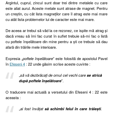
Argintul, cuprul, zincul sunt doar trei dintre metalele cu care
este aliat aurul. Aceste metale sunt atrase de magnet. Pentru
un creștin, cu cât lista magneților care îl atrag este mai mare
cu atât lista problemelor lui de caracter este mai mare.
De aceea ar trebui să văd la ce rezonez, ce ispite mă atrag și
dacă vreau să îmi fac curat în suflet trebuie să-mi fac o listă
cu poftele înșelătoare din mine pentru a ști ce trebuie să dau
afară din trăirile mele interioare.
Expresia „
poftele înșelătoare
” este folosită de apostolul Pavel
în
Efeseni 4
: 22 unde găsim scrise aceste cuvinte :
„
să vă dezbrăcaţi de omul cel vechi care
se strică
după poftele înşelătoare
”.
O traducere mai actuală a versetului din Efeseni 4 : 22 este
aceasta :
„
ai fost învățat
să schimbi felul în care trăiești
.