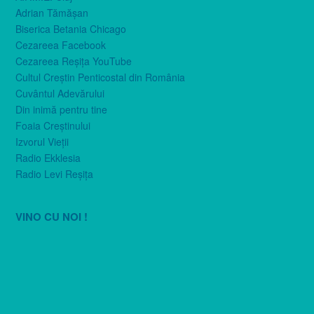
Adrian Tămăşan
Biserica Betania Chicago
Cezareea Facebook
Cezareea Reşiţa YouTube
Cultul Creştin Penticostal din România
Cuvântul Adevărului
Din inimă pentru tine
Foaia Creştinului
Izvorul Vieţii
Radio Ekklesia
Radio Levi Reşiţa
VINO CU NOI !