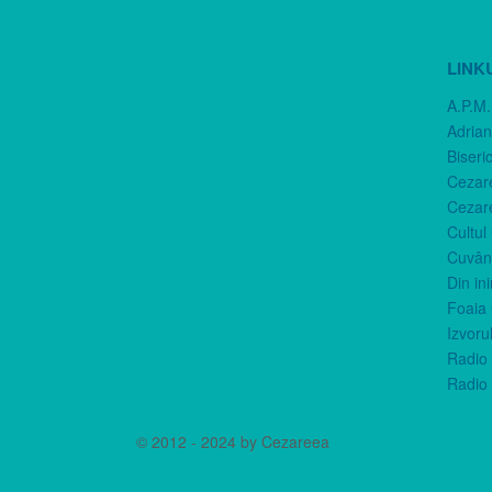
LINK
A.P.M.
Adria
Biseri
Cezar
Cezar
Cultul
Cuvânt
Din in
Foaia 
Izvorul
Radio 
Radio 
© 2012 - 2024 by Cezareea