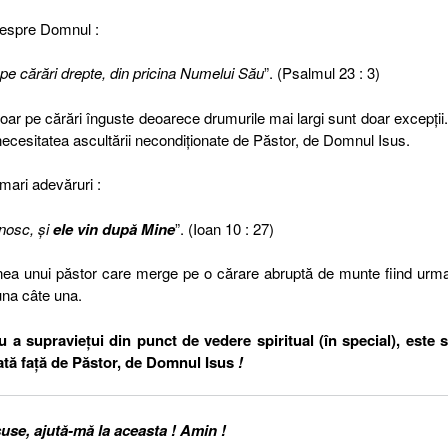
despre Domnul :
 pe cărări drepte, din pricina Numelui Său
”. (Psalmul 23 : 3)
ar pe cărări înguste deoarece drumurile mai largi sunt doar excepții
ecesitatea ascultării necondiționate de Păstor, de Domnul Isus.
mari adevăruri :
nosc, şi
ele vin după Mine
”. (Ioan 10 : 27)
nea unui păstor care merge pe o cărare abruptă de munte fiind urm
una câte una.
u a supraviețui din punct de vedere spiritual (în special), este s
ată față de Păstor, de Domnul Isus
!
se, ajută-mă la aceasta ! Amin !