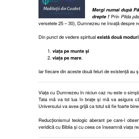
Mergi numai după Păs
drepte !
Prin
Pilda păs
versetele 25 – 30), Dumnezeu ne învață despre ne
Din punct de vedere spiritual
există două moduri d
viața pe munte și
viața pe mare
.
Iar fiecare din aceste două feluri de existență au 
Viața cu Dumnezeu în niciun caz nu este o simplă
Tata mă va tot lua în brațe și mă va asigura că 
Universului va avea grijă ca totul să fie foarte bine
Reducționismul teologic aberant pe care-l obse
veridică cu Biblia și cu ceea ce înseamnă viața rea