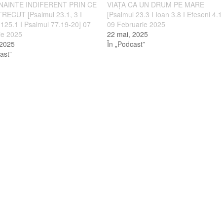
NAINTE INDIFERENT PRIN CE
VIAȚA CA UN DRUM PE MARE
RECUT [Psalmul 23.1, 3 I
[Psalmul 23.3 I Ioan 3.8 I Efeseni 4.
125.1 I Psalmul 77.19-20] 07
09 Februarie 2025
ie 2025
22 mai, 2025
 2025
În „Podcast”
ast”