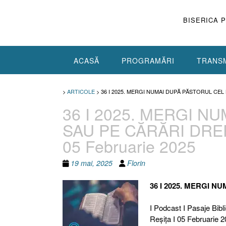
Skip
to
BISERICA 
content
ACASĂ
PROGRAMĂRI
TRANSM
>
ARTICOLE
>
36 I 2025. MERGI NUMAI DUPĂ PĂSTORUL CEL B
36 I 2025. MERGI 
SAU PE CĂRĂRI DREPTE
05 Februarie 2025
19 mai, 2025
Florin
36 I 2025. MERGI 
I Podcast I Pasaje Bibli
Reşiţa I 05 Februarie 2