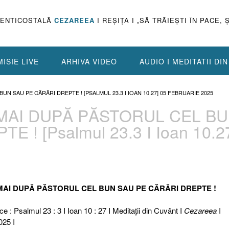
PENTICOSTALĂ
CEZAREEA
I REŞIŢA I „SĂ TRĂIEŞTI ÎN PACE, 
ISIE LIVE
ARHIVA VIDEO
AUDIO I MEDITATII DI
UN SAU PE CĂRĂRI DREPTE ! [PSALMUL 23.3 I IOAN 10.27] 05 FEBRUARIE 2025
NUMAI DUPĂ PĂSTORUL CEL B
 ! [Psalmul 23.3 I Ioan 10.2
NUMAI DUPĂ PĂSTORUL CEL BUN SAU PE CĂRĂRI DREPTE !
ce : Psalmul 23 : 3 I Ioan 10 : 27 I Meditaţii din Cuvânt I
Cezareea
I
025 I