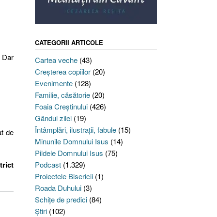
CATEGORII ARTICOLE
. Dar
Cartea veche
(43)
Creşterea copiilor
(20)
Evenimente
(128)
Familie, căsătorie
(20)
Foaia Creştinului
(426)
Gândul zilei
(19)
Întâmplări, ilustraţii, fabule
(15)
at de
Minunile Domnului Isus
(14)
Pildele Domnului Isus
(75)
trict
Podcast
(1.329)
Proiectele Bisericii
(1)
Roada Duhului
(3)
Schiţe de predici
(84)
Ştiri
(102)