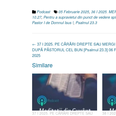
Podcast
05 Februarie 2025
,
36 I 2025. 
10.27
,
Pentru a supravietui din punct de vedere spi
Pastor I de Domnul Isus !
,
Psalmul 23.3
Post
←
37 I 2025. PE CĂRĂRI DREPTE SAU MERGI
navigation
DUPĂ PĂSTORUL CEL BUN [Psalmul 23.3] 06 Fe
2025
Similare
37 I 2025. PE CĂRĂRI DREPTE SAU
38 I 20