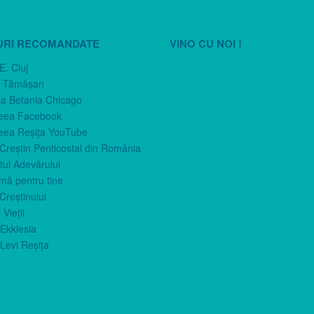
URI RECOMANDATE
VINO CU NOI !
E. Cluj
n Tămăşan
ca Betania Chicago
eea Facebook
eea Reşiţa YouTube
 Creştin Penticostal din România
ul Adevărului
imă pentru tine
Creştinului
 Vieţii
Ekklesia
Levi Reşiţa