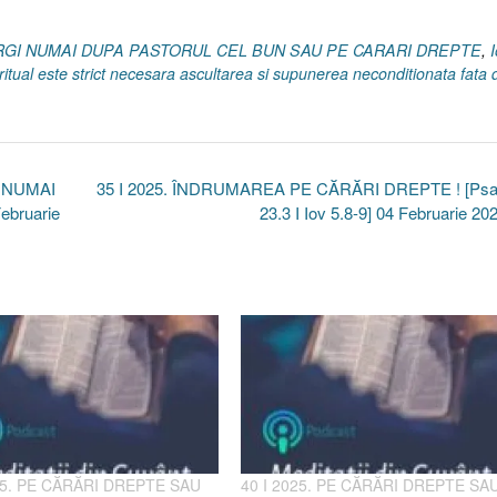
MERGI NUMAI DUPA PASTORUL CEL BUN SAU PE CARARI DREPTE
,
ritual este strict necesara ascultarea si supunerea neconditionata fata 
 NUMAI
35 I 2025. ÎNDRUMAREA PE CĂRĂRI DREPTE ! [Psa
bruarie
23.3 I Iov 5.8-9] 04 Februarie 2
25. PE CĂRĂRI DREPTE SAU
40 I 2025. PE CĂRĂRI DREPTE SA