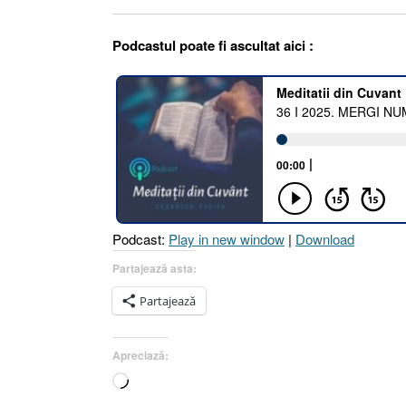
Podcastul poate fi ascultat aici :
Podcast:
Play in new window
|
Download
Partajează asta:
Partajează
Apreciază:
Încarc...