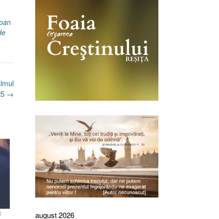
Ioan
de
lmul
025
→
U
august 2026