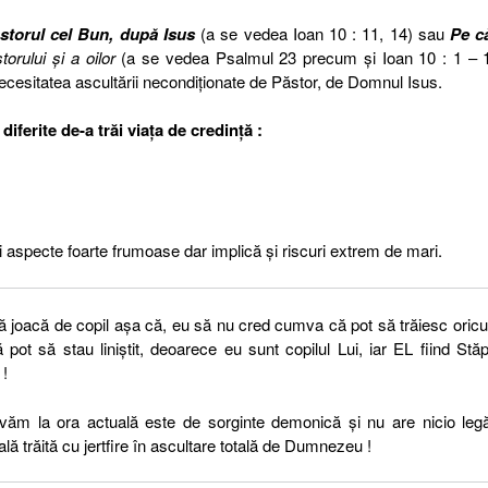
torul cel Bun, după Isus
(a se vedea Ioan 10 : 11, 14) sau
Pe c
torului și a oilor
(a se vedea Psalmul 23 precum și Ioan 10 : 1 – 1
cesitatea ascultării necondiționate de Păstor, de Domnul Isus.
iferite de-a trăi viața de credință :
și aspecte foarte frumoase dar implică și riscuri extrem de mari.
 joacă de copil așa că, eu să nu cred cumva că pot să trăiesc oric
pot să stau liniștit, deoarece eu sunt copilul Lui, iar EL fiind Stă
 !
rvăm la ora actuală este de sorginte demonică și nu are nicio leg
lă trăită cu jertfire în ascultare totală de Dumnezeu !