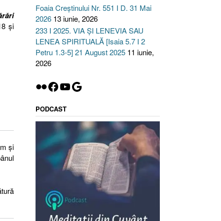
Foaia Creștinului Nr. 551 I D. 31 Mai
ărări
2026
13 iunie, 2026
8 și
233 I 2025. VIA ȘI LENEVIA SAU
LENEA SPIRITUALĂ [Isaia 5.7 I 2
Petru 1.3-5] 21 August 2025
11 iunie,
2026
Flickr
Facebook
YouTube
Google
PODCAST
um și
pânul
ătură