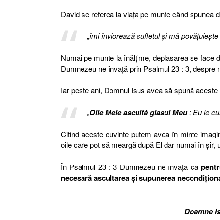
David se referea la viața pe munte când spunea 
„
îmi înviorează sufletul şi mă povăţuieşte
Numai pe munte la înălțime, deplasarea se face do
Dumnezeu ne învață prin Psalmul 23 : 3, despre n
Iar peste ani, Domnul Isus avea să spună aceste 
„
Oile Mele ascultă glasul Meu
; Eu le cu
Citind aceste cuvinte putem avea în minte imagi
oile care pot să meargă după El dar numai în șir, 
În Psalmul 23 : 3 Dumnezeu ne învață că
pentr
necesară ascultarea și supunerea necondițion
Doamne Isu