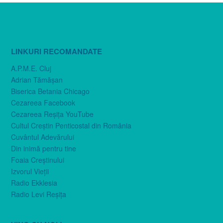
LINKURI RECOMANDATE
A.P.M.E. Cluj
Adrian Tămăşan
Biserica Betania Chicago
Cezareea Facebook
Cezareea Reşiţa YouTube
Cultul Creştin Penticostal din România
Cuvântul Adevărului
Din inimă pentru tine
Foaia Creştinului
Izvorul Vieţii
Radio Ekklesia
Radio Levi Reşiţa