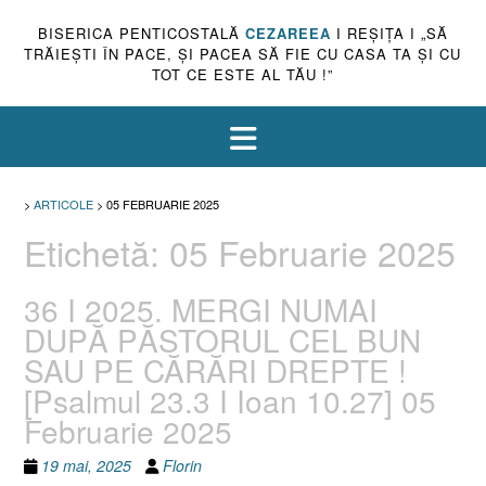
BISERICA PENTICOSTALĂ
CEZAREEA
I REŞIŢA I „SĂ
TRĂIEŞTI ÎN PACE, ŞI PACEA SĂ FIE CU CASA TA ŞI CU
TOT CE ESTE AL TĂU !”
>
ARTICOLE
>
05 FEBRUARIE 2025
Etichetă:
05 Februarie 2025
36 I 2025. MERGI NUMAI
DUPĂ PĂSTORUL CEL BUN
SAU PE CĂRĂRI DREPTE !
[Psalmul 23.3 I Ioan 10.27] 05
Februarie 2025
19 mai, 2025
Florin