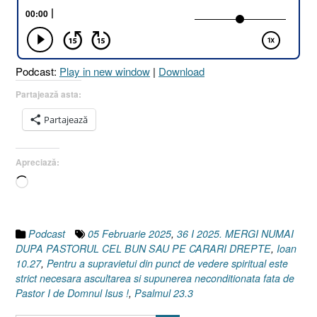
PĂSTORUL
CEL
BUN
SAU
Podcast:
Play in new window
|
Download
PE
CĂRĂRI
Partajează asta:
DREPTE
Partajează
!
[Psalmul
23.3
Apreciază:
I
Încarc...
Ioan
10.27]
05
Februarie
Podcast
05 Februarie 2025
,
36 I 2025. MERGI NUMAI
2025”
DUPA PASTORUL CEL BUN SAU PE CARARI DREPTE
,
Ioan
10.27
,
Pentru a supravietui din punct de vedere spiritual este
strict necesara ascultarea si supunerea neconditionata fata de
Pastor I de Domnul Isus !
,
Psalmul 23.3