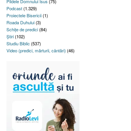
Pildele Domnului Isus
(75)
Podcast
(1.329)
Proiectele Bisericii
(1)
Roada Duhului
(3)
Schiţe de predici
(84)
Ştiri
(102)
Studiu Biblic
(537)
Video (predici, mărturii, cântări)
(46)