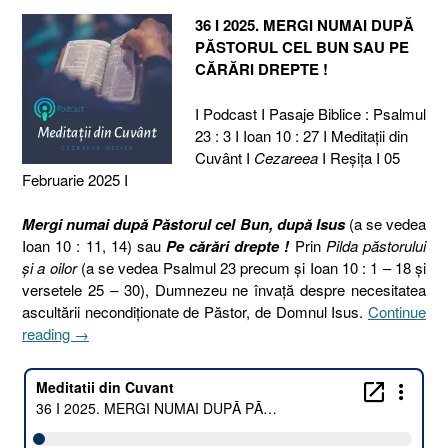
36 I 2025. MERGI NUMAI DUPĂ
PĂSTORUL CEL BUN SAU PE
CĂRĂRI DREPTE !
I Podcast I Pasaje Biblice : Psalmul
23 : 3 I Ioan 10 : 27 I Meditaţii din
Cuvânt I
Cezareea
I Reşiţa I 05
Februarie 2025 I
Mergi numai după Păstorul cel Bun, după Isus
(a se vedea
Ioan 10 : 11, 14) sau
Pe cărări drepte !
Prin
Pilda păstorului
și a oilor
(a se vedea Psalmul 23 precum și Ioan 10 : 1 – 18 și
versetele 25 – 30), Dumnezeu ne învață despre necesitatea
ascultării necondiționate de Păstor, de Domnul Isus.
Continue
„36
reading
→
I
2025.
MERGI
NUMAI
DUPĂ