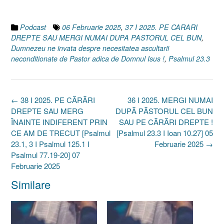
Podcast
06 Februarie 2025
,
37 I 2025. PE CARARI
DREPTE SAU MERGI NUMAI DUPA PASTORUL CEL BUN
,
Dumnezeu ne invata despre necesitatea ascultarii
neconditionate de Pastor adica de Domnul Isus !
,
Psalmul 23.3
Post
←
38 I 2025. PE CĂRĂRI
36 I 2025. MERGI NUMAI
navigation
DREPTE SAU MERG
DUPĂ PĂSTORUL CEL BUN
ÎNAINTE INDIFERENT PRIN
SAU PE CĂRĂRI DREPTE !
CE AM DE TRECUT [Psalmul
[Psalmul 23.3 I Ioan 10.27] 05
23.1, 3 I Psalmul 125.1 I
Februarie 2025
→
Psalmul 77.19-20] 07
Februarie 2025
Similare