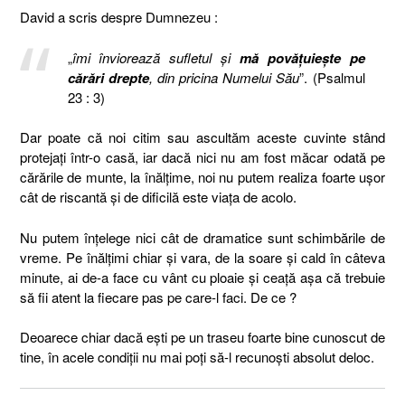
David a scris despre Dumnezeu :
„
îmi înviorează sufletul şi
mă povăţuieşte pe
cărări drepte
, din pricina Numelui Său
”. (Psalmul
23 : 3)
Dar poate că noi citim sau ascultăm aceste cuvinte stând
protejați într-o casă, iar dacă nici nu am fost măcar odată pe
cărările de munte, la înălțime, noi nu putem realiza foarte ușor
cât de riscantă și de dificilă este viața de acolo.
Nu putem înțelege nici cât de dramatice sunt schimbările de
vreme. Pe înălțimi chiar și vara, de la soare și cald în câteva
minute, ai de-a face cu vânt cu ploaie și ceață așa că trebuie
să fii atent la fiecare pas pe care-l faci. De ce ?
Deoarece chiar dacă ești pe un traseu foarte bine cunoscut de
tine, în acele condiții nu mai poți să-l recunoști absolut deloc.