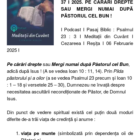
37 I 2025. PE CĂRĂRI DREPTE
SAU MERGI NUMAI DUPĂ
PĂSTORUL CEL BUN !
I Podcast I Pasaj Biblic : Psalmul
23 : 3 I Meditaţii din Cuvânt I
Cezareea I Reşiţa I 06 Februarie
2025 I
Pe cărări drepte
sau
Mergi numai după Păstorul cel Bun
,
adică după Isus ! (A se vedea Ioan 10 : 11, 14). Prin
Pilda
păstorului și a oilor
(a se vedea Psalmul 23 precum și Ioan 10
: 1 – 18 și versetele 25 – 30), Dumnezeu ne învață despre
necesitatea ascultării necondiționate de Păstor, de Domnul
Isus.
Din punct de vedere spiritual există cel puțin două moduri
diferite de-a trăi viața de credință și anume :
viața pe munte
(simbolizată prin dependența oii de
Păstor) și