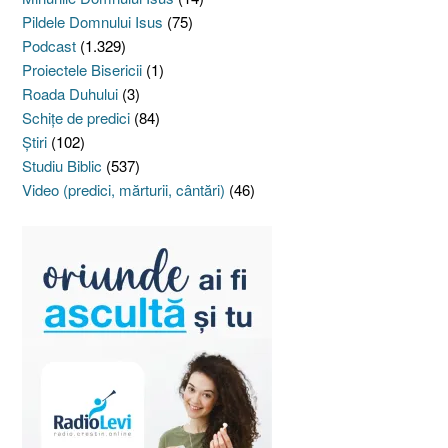
Pildele Domnului Isus
(75)
Podcast
(1.329)
Proiectele Bisericii
(1)
Roada Duhului
(3)
Schiţe de predici
(84)
Ştiri
(102)
Studiu Biblic
(537)
Video (predici, mărturii, cântări)
(46)