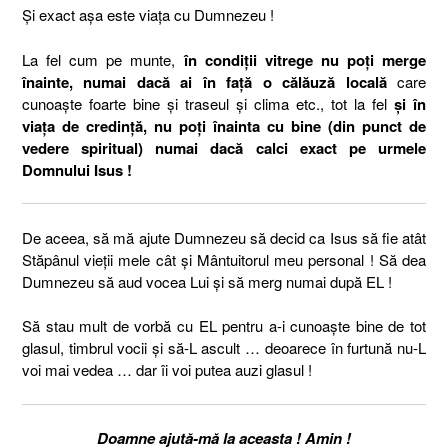
Și exact așa este viața cu Dumnezeu !
La fel cum pe munte,
în condiții vitrege nu poți merge
înainte, numai dacă ai în față o călăuză locală
care
cunoaște foarte bine și traseul și clima etc., tot la fel
și în
viața de credință, nu poți înainta cu bine (din punct de
vedere spiritual) numai dacă calci exact pe urmele
Domnului Isus !
De aceea, să mă ajute Dumnezeu să decid ca Isus să fie atât
Stăpânul vieții mele cât și Mântuitorul meu personal ! Să dea
Dumnezeu să aud vocea Lui și să merg numai după EL !
Să stau mult de vorbă cu EL pentru a-i cunoaște bine de tot
glasul, timbrul vocii și să-L ascult … deoarece în furtună nu-L
voi mai vedea … dar îi voi putea auzi glasul !
Doamne ajută-mă la aceasta ! Amin !