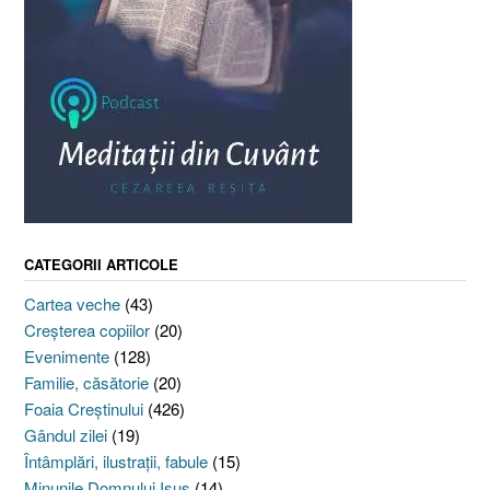
CATEGORII ARTICOLE
Cartea veche
(43)
Creşterea copiilor
(20)
Evenimente
(128)
Familie, căsătorie
(20)
Foaia Creştinului
(426)
Gândul zilei
(19)
Întâmplări, ilustraţii, fabule
(15)
Minunile Domnului Isus
(14)