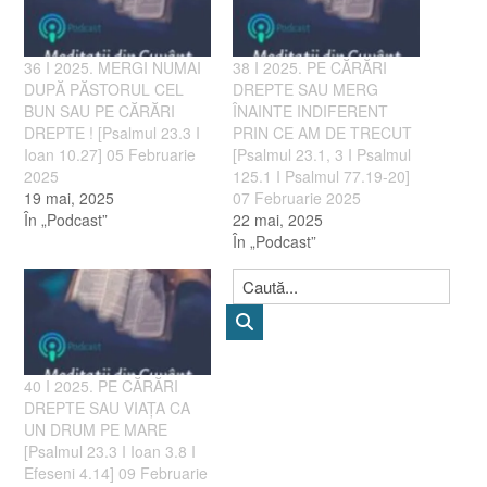
36 I 2025. MERGI NUMAI
38 I 2025. PE CĂRĂRI
DUPĂ PĂSTORUL CEL
DREPTE SAU MERG
BUN SAU PE CĂRĂRI
ÎNAINTE INDIFERENT
DREPTE ! [Psalmul 23.3 I
PRIN CE AM DE TRECUT
Ioan 10.27] 05 Februarie
[Psalmul 23.1, 3 I Psalmul
2025
125.1 I Psalmul 77.19-20]
19 mai, 2025
07 Februarie 2025
În „Podcast”
22 mai, 2025
În „Podcast”
40 I 2025. PE CĂRĂRI
DREPTE SAU VIAȚA CA
UN DRUM PE MARE
[Psalmul 23.3 I Ioan 3.8 I
Efeseni 4.14] 09 Februarie