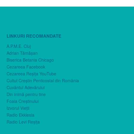
LINKURI RECOMANDATE
A.P.M.E. Cluj
Adrian Tămăşan
Biserica Betania Chicago
Cezareea Facebook
Cezareea Reşiţa YouTube
Cultul Creştin Penticostal din România
Cuvântul Adevărului
Din inimă pentru tine
Foaia Creştinului
Izvorul Vieţii
Radio Ekklesia
Radio Levi Reşiţa