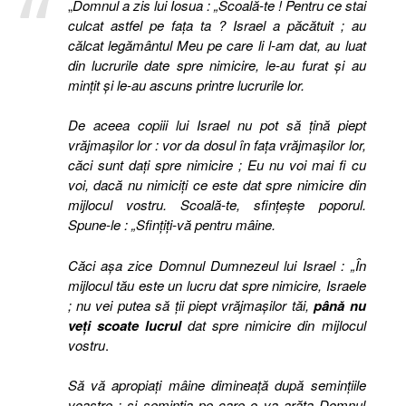
„
Domnul a zis lui Iosua : „Scoală-te ! Pentru ce stai
culcat astfel pe faţa ta ? Israel a păcătuit ; au
călcat legământul Meu pe care li l-am dat, au luat
din lucrurile date spre nimicire, le-au furat şi au
minţit şi le-au ascuns printre lucrurile lor.
De aceea copiii lui Israel nu pot să ţină piept
vrăjmaşilor lor : vor da dosul în faţa vrăjmaşilor lor,
căci sunt daţi spre nimicire ; Eu nu voi mai fi cu
voi, dacă nu nimiciţi ce este dat spre nimicire din
mijlocul vostru. Scoală-te, sfinţeşte poporul.
Spune-le : „Sfinţiţi-vă pentru mâine.
Căci aşa zice Domnul Dumnezeul lui Israel : „În
mijlocul tău este un lucru dat spre nimicire, Israele
; nu vei putea să ţii piept vrăjmaşilor tăi,
până nu
veţi scoate lucrul
dat spre nimicire din mijlocul
vostru
.
Să vă apropiaţi mâine dimineaţă după seminţiile
voastre ; şi seminţia pe care o va arăta Domnul