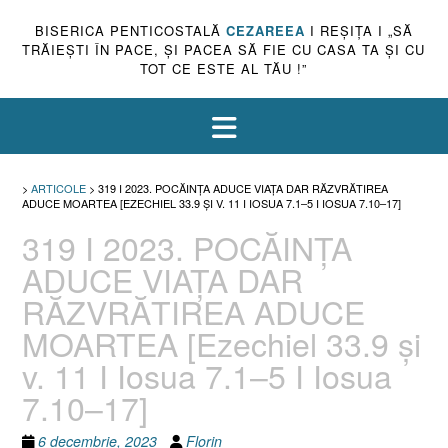
BISERICA PENTICOSTALĂ
CEZAREEA
I REŞIŢA I „SĂ
TRĂIEŞTI ÎN PACE, ŞI PACEA SĂ FIE CU CASA TA ŞI CU
TOT CE ESTE AL TĂU !”
>
ARTICOLE
>
319 I 2023. POCĂINȚA ADUCE VIAȚA DAR RĂZVRĂTIREA
ADUCE MOARTEA [EZECHIEL 33.9 ȘI V. 11 I IOSUA 7.1–5 I IOSUA 7.10–17]
319 I 2023. POCĂINȚA
ADUCE VIAȚA DAR
RĂZVRĂTIREA ADUCE
MOARTEA [Ezechiel 33.9 și
v. 11 I Iosua 7.1–5 I Iosua
7.10–17]
6 decembrie, 2023
Florin