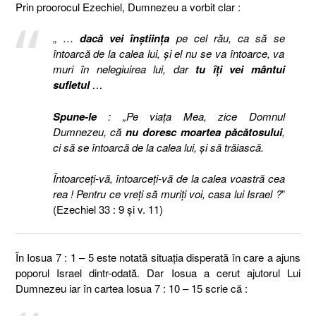
Prin proorocul Ezechiel, Dumnezeu a vorbit clar :
„ …
dacă vei înştiinţa
pe cel rău, ca să se
întoarcă de la calea lui, şi el nu se va întoarce, va
muri în nelegiuirea lui, dar
tu îţi vei mântui
sufletul
…
Spune-le
: „Pe viaţa Mea, zice Domnul
Dumnezeu, că
nu doresc moartea păcătosului
,
ci să se întoarcă de la calea lui, şi să trăiască.
Întoarceţi-vă, întoarceţi-vă de la calea voastră cea
rea ! Pentru ce vreţi să muriţi voi, casa lui Israel ?
”
(Ezechiel 33 : 9 și v. 11)
În Iosua 7 : 1 – 5 este notată situația disperată în care a ajuns
poporul Israel dintr-odată. Dar Iosua a cerut ajutorul Lui
Dumnezeu iar în cartea Iosua 7 : 10 – 15 scrie că :