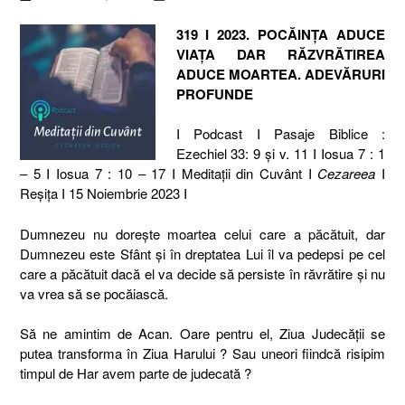
319 I 2023. POCĂINȚA ADUCE
VIAȚA DAR RĂZVRĂTIREA
ADUCE MOARTEA. ADEVĂRURI
PROFUNDE
I Podcast I Pasaje Biblice :
Ezechiel 33: 9 și v. 11 I Iosua 7 : 1
– 5 I Iosua 7 : 10 – 17 I Meditaţii din Cuvânt I
Cezareea
I
Reşiţa I 15 Noiembrie 2023 I
Dumnezeu nu dorește moartea celui care a păcătuit, dar
Dumnezeu este Sfânt și în dreptatea Lui îl va pedepsi pe cel
care a păcătuit dacă el va decide să persiste în răvrătire și nu
va vrea să se pocăiască.
Să ne amintim de Acan. Oare pentru el, Ziua Judecății se
putea transforma în Ziua Harului ? Sau uneori fiindcă risipim
timpul de Har avem parte de judecată ?