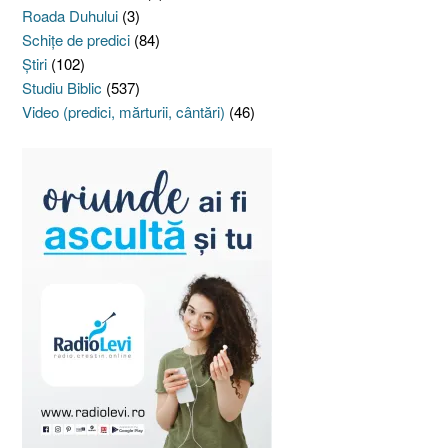
Roada Duhului
(3)
Schiţe de predici
(84)
Ştiri
(102)
Studiu Biblic
(537)
Video (predici, mărturii, cântări)
(46)