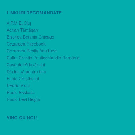
LINKURI RECOMANDATE
A.P.M.E. Cluj
Adrian Tămăşan
Biserica Betania Chicago
Cezareea Facebook
Cezareea Reşiţa YouTube
Cultul Creştin Penticostal din România
Cuvântul Adevărului
Din inimă pentru tine
Foaia Creştinului
Izvorul Vieţii
Radio Ekklesia
Radio Levi Reşiţa
VINO CU NOI !