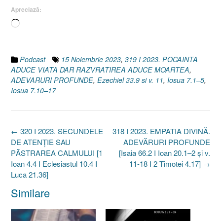
Apreciază:
Încarc...
Podcast
15 Noiembrie 2023
,
319 I 2023. POCAINTA
ADUCE VIATA DAR RAZVRATIREA ADUCE MOARTEA
,
ADEVARURI PROFUNDE
,
Ezechiel 33.9 si v. 11
,
Iosua 7.1–5
,
Iosua 7.10–17
Post
←
320 I 2023. SECUNDELE
318 I 2023. EMPATIA DIVINĂ.
navigation
DE ATENȚIE SAU
ADEVĂRURI PROFUNDE
PĂSTRAREA CALMULUI [1
[Isaia 66.2 I Ioan 20.1–2 și v.
Ioan 4.4 I Eclesiastul 10.4 I
11-18 I 2 Timotei 4.17]
→
Luca 21.36]
Similare