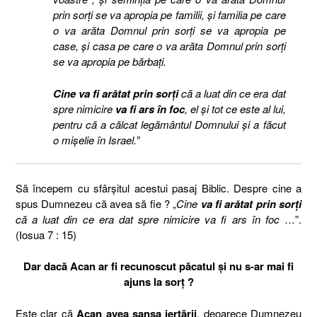
prin sorţi se va apropia pe familii, şi familia pe care
o va arăta Domnul prin sorţi se va apropia pe
case, şi casa pe care o va arăta Domnul prin sorţi
se va apropia pe bărbaţi.
Cine va fi arătat prin sorţi
că a luat din ce era dat
spre nimicire
va fi ars în foc
, el şi tot ce este al lui,
pentru că a călcat legământul Domnului şi a făcut
o mişelie în Israel.”
Să începem cu sfârșitul acestui pasaj Biblic. Despre cine a
spus Dumnezeu că avea să fie ? „
Cine
va fi arătat prin sorţi
că a luat din ce era dat spre nimicire va fi ars în foc
…”.
(Iosua 7 : 15)
Dar dacă Acan ar fi recunoscut păcatul și nu s-ar mai fi
ajuns la sorț ?
Este clar că
Acan avea șansa iertării
, deoarece Dumnezeu