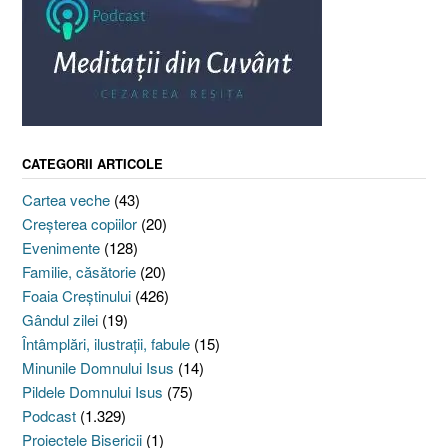
CATEGORII ARTICOLE
Cartea veche
(43)
Creşterea copiilor
(20)
Evenimente
(128)
Familie, căsătorie
(20)
Foaia Creştinului
(426)
Gândul zilei
(19)
Întâmplări, ilustraţii, fabule
(15)
Minunile Domnului Isus
(14)
Pildele Domnului Isus
(75)
Podcast
(1.329)
Proiectele Bisericii
(1)