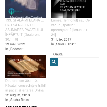
133. SPALĂ-MI BLANA …
Lumea (Ierihonul) sau Ce
DAR SĂ N-O UZI ! II.
văd în „spatele”
ASUMAREA PĂCATULUI
aparenţelor ? [Iosua 2.1-
ÎNFĂPTUIT [Deuteronom
24]
30.1-10]
31 iulie, 2017
13 mai, 2022
În „Studiu Biblic”
În „Podcast”
Deuteronom 30.1-10,
Păcatul, consecinţele trăirii
în păcat şi iertarea Divină
12 august, 2018
În „Studiu Biblic”