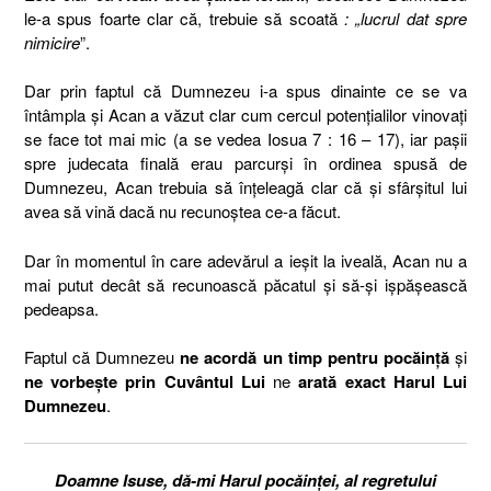
le-a spus foarte clar că, trebuie să scoată
:
„lucrul dat spre
nimicire
”.
Dar prin faptul că Dumnezeu i-a spus dinainte ce se va
întâmpla și Acan a văzut clar cum cercul potențialilor vinovați
se face tot mai mic (a se vedea Iosua 7 : 16 – 17), iar pașii
spre judecata finală erau parcurși în ordinea spusă de
Dumnezeu, Acan trebuia să înțeleagă clar că și sfârșitul lui
avea să vină dacă nu recunoștea ce-a făcut.
Dar în momentul în care adevărul a ieșit la iveală, Acan nu a
mai putut decât să recunoască păcatul și să-și ișpășească
pedeapsa.
Faptul că Dumnezeu
ne acordă un timp pentru pocăință
și
ne vorbește prin Cuvântul Lui
ne
arată exact Harul Lui
Dumnezeu
.
Doamne Isuse, dă-mi Harul pocăinței, al regretului