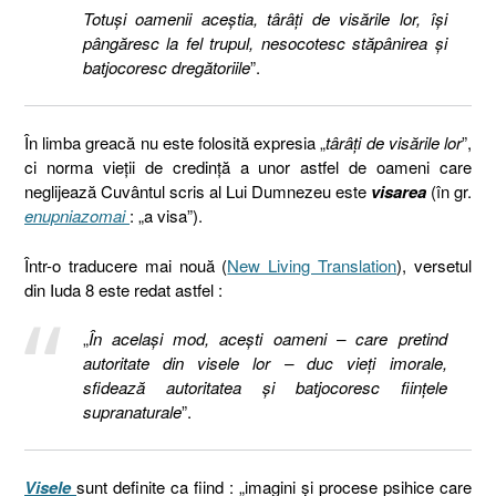
Totuşi oamenii aceştia, târâţi de visările lor, îşi
pângăresc la fel trupul, nesocotesc stăpânirea şi
batjocoresc dregătoriile
”.
În limba greacă nu este folosită expresia „
târâți de visările lor
”,
ci norma vieții de credință a unor astfel de oameni care
neglijează Cuvântul scris al Lui Dumnezeu este
visarea
(în gr.
enupniazomai
: „a visa”).
Într-o traducere mai nouă (
New Living Translation
), versetul
din Iuda 8 este redat astfel :
„
În același mod, acești oameni – care pretind
autoritate din visele lor – duc vieți imorale,
sfidează autoritatea și batjocoresc ființele
supranaturale
”.
Visele
sunt definite ca fiind : „imagini și procese psihice care