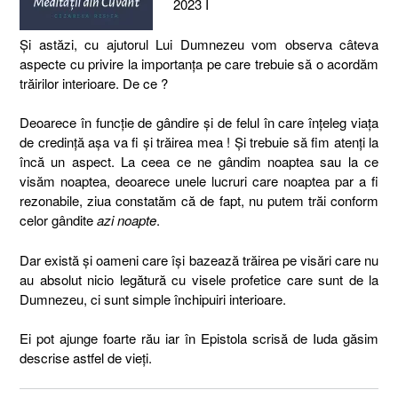
2023 I
Și astăzi, cu ajutorul Lui Dumnezeu vom observa câteva
aspecte cu privire la importanța pe care trebuie să o acordăm
trăirilor interioare. De ce ?
Deoarece în funcție de gândire și de felul în care înțeleg viața
de credință așa va fi și trăirea mea ! Și trebuie să fim atenți la
încă un aspect. La ceea ce ne gândim noaptea sau la ce
visăm noaptea, deoarece unele lucruri care noaptea par a fi
rezonabile, ziua constatăm că de fapt, nu putem trăi conform
celor gândite
azi noapte
.
Dar există și oameni care își bazează trăirea pe visări care nu
au absolut nicio legătură cu visele profetice care sunt de la
Dumnezeu, ci sunt simple închipuiri interioare.
Ei pot ajunge foarte rău iar în Epistola scrisă de Iuda găsim
descrise astfel de vieți.