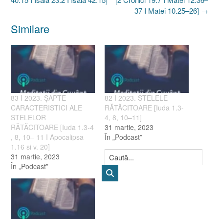
37 I Matei 10.25–26]
→
Similare
83 I 2023. ȘAPTE
82 I 2023. STELELE
CARACTERISTICI ALE
RĂTĂCITOARE [Iuda 1.3-
STELELOR
4, 8, 10–11]
RĂTĂCITOARE [Iuda 1.3-4
31 martie, 2023
, 8, 10– 11 I Apocalipsa
În „Podcast”
1.16 si v. 20]
31 martie, 2023
În „Podcast”