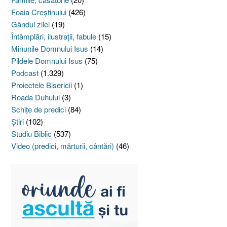
Foaia Creştinului
(426)
Gândul zilei
(19)
Întâmplări, ilustraţii, fabule
(15)
Minunile Domnului Isus
(14)
Pildele Domnului Isus
(75)
Podcast
(1.329)
Proiectele Bisericii
(1)
Roada Duhului
(3)
Schiţe de predici
(84)
Ştiri
(102)
Studiu Biblic
(537)
Video (predici, mărturii, cântări)
(46)