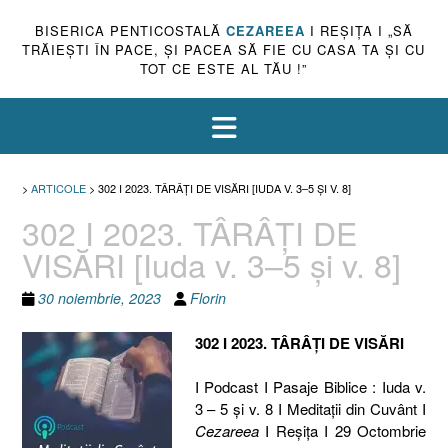
BISERICA PENTICOSTALĂ
CEZAREEA
I REŞIŢA I „SĂ
TRĂIEŞTI ÎN PACE, ŞI PACEA SĂ FIE CU CASA TA ŞI CU
TOT CE ESTE AL TĂU !”
>
ARTICOLE
>
302 I 2023. TÂRÂȚI DE VISĂRI [IUDA V. 3–5 ȘI V. 8]
302 I 2023. TÂRÂȚI DE
VISĂRI [Iuda v. 3–5 și v. 8]
30 noiembrie, 2023
Florin
302 I 2023. TÂRÂȚI DE VISĂRI
I Podcast I Pasaje Biblice : Iuda v.
3 – 5 și v. 8 I Meditaţii din Cuvânt I
Cezareea
I Reşiţa I 29 Octombrie