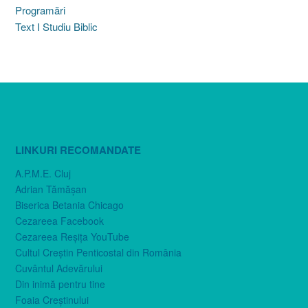
Programări
Text I Studiu Biblic
LINKURI RECOMANDATE
A.P.M.E. Cluj
Adrian Tămăşan
Biserica Betania Chicago
Cezareea Facebook
Cezareea Reşiţa YouTube
Cultul Creştin Penticostal din România
Cuvântul Adevărului
Din inimă pentru tine
Foaia Creştinului