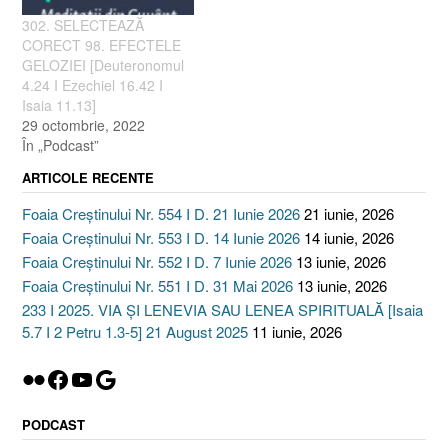
302. SELECTEAZĂ
CORECT 98. EFECTELE
GELOZIEI [Deuteronomul
4.24 I Ezechiel 16.42 I
Isaia 11.13]
29 octombrie, 2022
În „Podcast”
ARTICOLE RECENTE
Foaia Creștinului Nr. 554 I D. 21 Iunie 2026
21 iunie, 2026
Foaia Creștinului Nr. 553 I D. 14 Iunie 2026
14 iunie, 2026
Foaia Creștinului Nr. 552 I D. 7 Iunie 2026
13 iunie, 2026
Foaia Creștinului Nr. 551 I D. 31 Mai 2026
13 iunie, 2026
233 I 2025. VIA ȘI LENEVIA SAU LENEA SPIRITUALĂ [Isaia
5.7 I 2 Petru 1.3-5] 21 August 2025
11 iunie, 2026
Flickr
Facebook
YouTube
Google
PODCAST