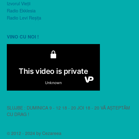
Izvorul Vieţii
Radio Ekklesia
Radio Levi Reşiţa
VINO CU NOI !
SLUJBE : DUMINICA 9 - 12 18 - 20 JOI 18 - 20 VĂ AȘTEPTĂM
CU DRAG !
© 2012 - 2024 by Cezareea