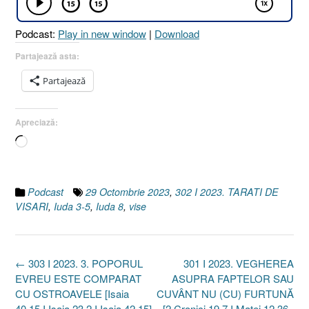
Podcast:
Play in new window
|
Download
Partajează asta:
Partajează
Apreciază:
Încarc...
Podcast
29 Octombrie 2023
,
302 I 2023. TARATI DE
VISARI
,
Iuda 3-5
,
Iuda 8
,
vise
Post
←
303 I 2023. 3. POPORUL
301 I 2023. VEGHEREA
navigation
EVREU ESTE COMPARAT
ASUPRA FAPTELOR SAU
CU OSTROAVELE [Isaia
CUVÂNT NU (CU) FURTUNĂ
40.15 I Isaia 23.2 I Isaia 42.15]
[2 Cronici 19.7 I Matei 12.36–