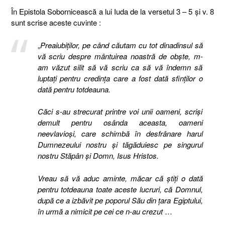
În Epistola Sobornicească a lui Iuda de la versetul 3 – 5 și v. 8
sunt scrise aceste cuvinte :
„
Preaiubiţilor, pe când căutam cu tot dinadinsul să
vă scriu despre mântuirea noastră de obşte, m-
am văzut silit să vă scriu ca să vă îndemn să
luptaţi pentru credinţa care a fost dată sfinţilor o
dată pentru totdeauna.
Căci s-au strecurat printre voi unii oameni, scrişi
demult pentru osânda aceasta, oameni
neevlavioşi, care schimbă în desfrânare harul
Dumnezeului nostru şi tăgăduiesc pe singurul
nostru Stăpân şi Domn, Isus Hristos.
Vreau să vă aduc aminte, măcar că ştiţi o dată
pentru totdeauna toate aceste lucruri, că Domnul,
după ce a izbăvit pe poporul Său din ţara Egiptului,
în urmă a nimicit pe cei ce n-au crezut
…