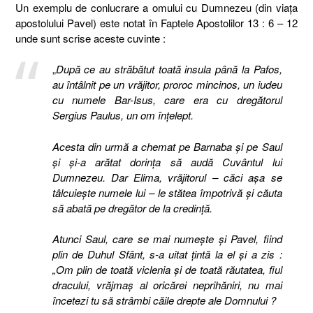
Un exemplu de conlucrare a omului cu Dumnezeu (din viața
apostolului Pavel) este notat în Faptele Apostolilor 13 : 6 – 12
unde sunt scrise aceste cuvinte :
„
După ce au străbătut toată insula până la Pafos,
au întâlnit pe un vrăjitor, proroc mincinos, un iudeu
cu numele Bar-Isus, care era cu dregătorul
Sergius Paulus, un om înţelept.
Acesta din urmă a chemat pe Barnaba şi pe Saul
şi şi-a arătat dorinţa să audă Cuvântul lui
Dumnezeu. Dar Elima, vrăjitorul – căci aşa se
tâlcuieşte numele lui – le stătea împotrivă şi căuta
să abată pe dregător de la credinţă.
Atunci Saul, care se mai numeşte şi Pavel, fiind
plin de Duhul Sfânt, s-a uitat ţintă la el şi a zis :
„Om plin de toată viclenia şi de toată răutatea, fiul
dracului, vrăjmaş al oricărei neprihăniri, nu mai
încetezi tu să strâmbi căile drepte ale Domnului ?