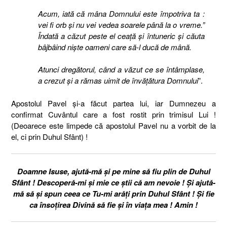
Acum, iată că mâna Domnului este împotriva ta :
vei fi orb şi nu vei vedea soarele până la o vreme.”
Îndată a căzut peste el ceaţă şi întuneric şi căuta
bâjbâind nişte oameni care să-l ducă de mână.
Atunci dregătorul, când a văzut ce se întâmplase,
a crezut şi a rămas uimit de învăţătura Domnului
”.
Apostolul Pavel și-a făcut partea lui, iar Dumnezeu a
confirmat Cuvântul care a fost rostit prin trimisul Lui !
(Deoarece este limpede că apostolul Pavel nu a vorbit de la
el, ci prin Duhul Sfânt) !
Doamne Isuse, ajută-mă și pe mine să fiu plin de Duhul
Sfânt ! Descoperă-mi și mie ce știi că am nevoie ! Și ajută-
mă să și spun ceea ce Tu-mi arăți prin Duhul Sfânt ! Și fie
ca însoțirea Divină să fie și în viața mea ! Amin !