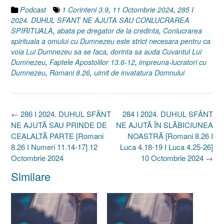
Podcast
1 Corinteni 3.9
,
11 Octombrie 2024
,
285 I
2024. DUHUL SFANT NE AJUTA SAU CONLUCRAREA
SPIRITUALA
,
abata pe dregator de la credinta
,
Conlucrarea
spirituala a omului cu Dumnezeu este strict necesara pentru ca
voia Lui Dumnezeu sa se faca
,
dorinta sa auda Cuvantul Lui
Dumnezeu
,
Faptele Apostolilor 13.6-12
,
impreuna-lucratori cu
Dumnezeu
,
Romani 8.26
,
uimit de invatatura Domnului
Post
←
286 I 2024. DUHUL SFÂNT
284 I 2024. DUHUL SFÂNT
navigation
NE AJUTĂ SAU PRINDE DE
NE AJUTĂ ÎN SLĂBICIUNEA
CEALALTĂ PARTE [Romani
NOASTRĂ [Romani 8.26 I
8.26 I Numeri 11.14-17] 12
Luca 4.18-19 I Luca 4.25-26]
Octombrie 2024
10 Octombrie 2024
→
Similare