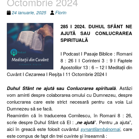
Octombrie 2024
24 ianuarie, 2025
Florin
285 I 2024. DUHUL SFÂNT NE
AJUTĂ SAU CONLUCRAREA
SPIRITUALĂ
I Podcast I Pasaje Biblice : Romani
8 : 26 I I Corinteni 3 : 9 I Faptele
Apostolilor 13 : 6 – 12 I Meditaţii din
Cuvânt I
Cezareea
I Reşiţa I 11 Octombrie 2024 I
Duhul Sfânt ne ajută
sau
Conlucrarea spirituală
. Astăzi
vom aminti despre colaborarea omului cu Dumnezeu, despre
conlucrarea care este strict necesară pentru ca voia Lui
Dumnezeu să se facă.
Reamintim că în traducerea Cornilescu, în Romani 8 : 26,
scrie despre Duhul Sfânt că El : „
ne ajută
”. Pentru „a ajuta”,
aici în greacă este folosit cuvântul
synantilambánomai
, care
este compus de fapt din trei cuvinte și înseamnă :