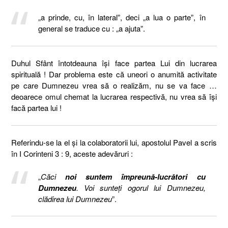
„a prinde, cu, în lateral”, deci „a lua o parte”, în
general se traduce cu : „a ajuta”.
Duhul Sfânt întotdeauna își face partea Lui din lucrarea
spirituală ! Dar problema este că uneori o anumită activitate
pe care Dumnezeu vrea să o realizăm, nu se va face …
deoarece omul chemat la lucrarea respectivă, nu vrea să își
facă partea lui !
Referindu-se la el și la colaboratorii lui, apostolul Pavel a scris
în I Corinteni 3 : 9, aceste adevăruri :
„
Căci
noi suntem împreună-lucrători cu
Dumnezeu
. Voi sunteţi ogorul lui Dumnezeu,
clădirea lui Dumnezeu
”.