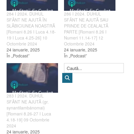
284 I 2024. DUHUL
286 I 2024. DUHUL
SFÂNT NE AJUTĂ ÎN
SFÂNT NE AJUTĂ SAU
SLĂBICIUNEA NOASTRĂ
PRINDE DE CEALALTĂ
[Romani 8.26 I Luca 4.18-
PARTE [Romani 8.26 I
19 I Luca 4.25-26] 10
Numeri 11.14-17] 12
Octombrie 2024
Octombrie 2024
24 ianuarie, 2025
24 ianuarie, 2025
În „Podcast”
În „Podcast”
283 I 2024. DUHUL
SFÂNT NE AJUTĂ (gr.
synantilambánomai)
[Romani 8.26-27 I Luca
4.18-19] 09 Octombrie
2024
24 ianuarie, 2025