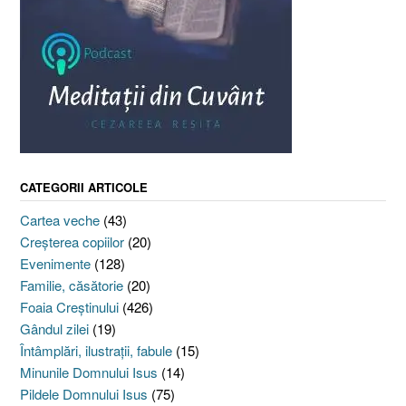
CATEGORII ARTICOLE
Cartea veche
(43)
Creşterea copiilor
(20)
Evenimente
(128)
Familie, căsătorie
(20)
Foaia Creştinului
(426)
Gândul zilei
(19)
Întâmplări, ilustraţii, fabule
(15)
Minunile Domnului Isus
(14)
Pildele Domnului Isus
(75)