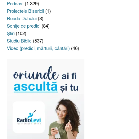
Podcast
(1.329)
Proiectele Bisericii
(1)
Roada Duhului
(3)
Schiţe de predici
(84)
Ştiri
(102)
Studiu Biblic
(537)
Video (predici, mărturii, cântări)
(46)