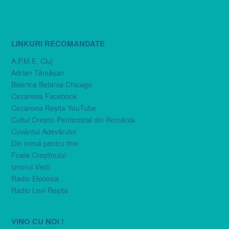
LINKURI RECOMANDATE
A.P.M.E. Cluj
Adrian Tămăşan
Biserica Betania Chicago
Cezareea Facebook
Cezareea Reşiţa YouTube
Cultul Creştin Penticostal din România
Cuvântul Adevărului
Din inimă pentru tine
Foaia Creştinului
Izvorul Vieţii
Radio Ekklesia
Radio Levi Reşiţa
VINO CU NOI !