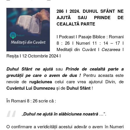
286 I 2024. DUHUL SFÂNT NE
AJUTĂ SAU PRINDE DE
CEALALTĂ PARTE
I Podcast I Pasaje Biblice : Romani
8 : 26 I Numeri 11 : 14 – 17 I
Meditaţii din Cuvânt I
Cezareea
I
Reşiţa I 12 Octombrie 2024 I
Duhul Sfânt ne ajută
sau
Prinde de cealaltă parte a
greutății pe care o avem de dus !
Pentru aceasta este
nevoie de
rugăciunea
celui care vrea ajutorul Divin, de
Cuvântul Lui Dumnezeu
și de
Duhul Sfânt
!
În Romani 8 : 26 scrie că :
„
Duhul ne ajută în slăbiciunea noastră
…
”.
O confirmare a veridicității acestui adevăr o avem în Numeri