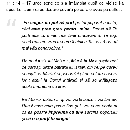
11 : 14 – 17 unde scrie ce s-a întâmplat după ce Moise I-a
spus Lui Dumnezeu despre povara pe care o avea pe suflet :
„
Eu singur nu pot să port
pe tot poporul acesta,
căci
este prea greu pentru mine
. Decât să Te
porţi aşa cu mine, mai bine omoară-mă, Te rog,
dacă mai am vreo trecere înaintea Ta, ca să nu-mi
mai văd nenorocirea.”
Domnul a zis lui Moise : „Adună la Mine şaptezeci
de bărbaţi, dintre bătrânii lui Israel, din cei pe care-i
cunoşti ca bătrâni ai poporului şi cu putere asupra
lor ; adu-i la Cortul întâlnirii şi să se înfăţişeze
acolo împreună cu tine.
Eu Mă voi coborî şi îţi voi vorbi acolo ; voi lua din
Duhul care este peste tine şi-L voi pune peste ei
ca
să poarte împreună cu tine
sarcina poporului
şi
să n-o porţi tu singur
”.