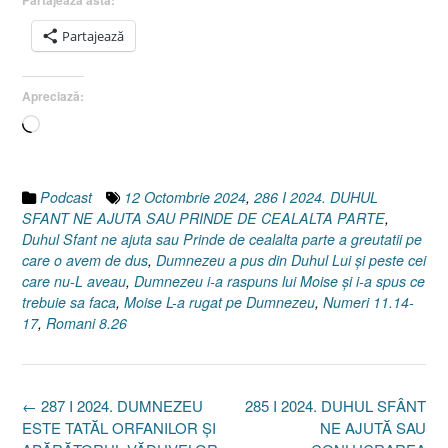
Partajează asta:
Partajează
Apreciază:
Încarc...
Podcast
12 Octombrie 2024
,
286 I 2024. DUHUL
SFANT NE AJUTA SAU PRINDE DE CEALALTA PARTE
,
Duhul Sfant ne ajuta sau Prinde de cealalta parte a greutatii pe
care o avem de dus
,
Dumnezeu a pus din Duhul Lui și peste cei
care nu-L aveau
,
Dumnezeu i-a raspuns lui Moise și i-a spus ce
trebuie sa faca
,
Moise L-a rugat pe Dumnezeu
,
Numeri 11.14-
17
,
Romani 8.26
Post
←
287 I 2024. DUMNEZEU
285 I 2024. DUHUL SFÂNT
navigation
ESTE TATĂL ORFANILOR ȘI
NE AJUTĂ SAU