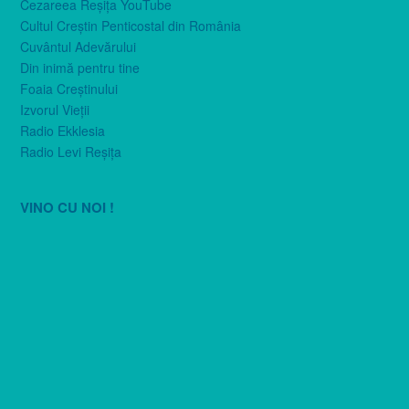
Cezareea Reşiţa YouTube
Cultul Creştin Penticostal din România
Cuvântul Adevărului
Din inimă pentru tine
Foaia Creştinului
Izvorul Vieţii
Radio Ekklesia
Radio Levi Reşiţa
VINO CU NOI !