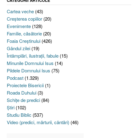
CATEGORII ARTICOLE
Cartea veche
(43)
Creşterea copiilor
(20)
Evenimente
(128)
Familie, căsătorie
(20)
Foaia Creştinului
(426)
Gândul zilei
(19)
Întâmplări, ilustraţii, fabule
(15)
Minunile Domnului Isus
(14)
Pildele Domnului Isus
(75)
Podcast
(1.329)
Proiectele Bisericii
(1)
Roada Duhului
(3)
Schiţe de predici
(84)
Ştiri
(102)
Studiu Biblic
(537)
Video (predici, mărturii, cântări)
(46)