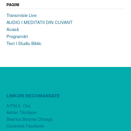
PAGINI
Transmisie Live
AUDIO I MEDITATII DIN CUVANT
Acasă
Programări
Text I Studiu Biblic
LINKURI RECOMANDATE
A.P.M.E. Cluj
Adrian Tămăşan
Biserica Betania Chicago
Cezareea Facebook