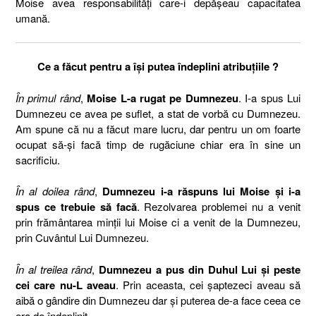
Moise avea responsabilități care-i depășeau capacitatea
umană.
Ce a făcut pentru a își putea îndeplini atribuțiile ?
În primul rând
,
Moise L-a rugat pe Dumnezeu
. I-a spus Lui
Dumnezeu ce avea pe suflet, a stat de vorbă cu Dumnezeu.
Am spune că nu a făcut mare lucru, dar pentru un om foarte
ocupat să-și facă timp de rugăciune chiar era în sine un
sacrificiu.
În al doilea rând
,
Dumnezeu i-a răspuns lui Moise și i-a
spus ce trebuie să facă
. Rezolvarea problemei nu a venit
prin frământarea minții lui Moise ci a venit de la Dumnezeu,
prin Cuvântul Lui Dumnezeu.
În al treilea rând
,
Dumnezeu a pus din Duhul Lui și peste
cei care nu-L aveau
. Prin aceasta, cei șaptezeci aveau să
aibă o gândire din Dumnezeu dar și puterea de-a face ceea ce
era de îndeplinit.