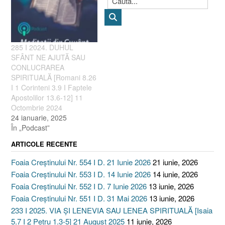
285 I 2024. DUHUL
SFÂNT NE AJUTĂ SAU
CONLUCRAREA
SPIRITUALĂ [Romani 8.26
I 1 Corinteni 3.9 I Faptele
Apostolilor 13.6-12] 11
Octombrie 2024
24 ianuarie, 2025
În „Podcast”
ARTICOLE RECENTE
Foaia Creștinului Nr. 554 I D. 21 Iunie 2026
21 iunie, 2026
Foaia Creștinului Nr. 553 I D. 14 Iunie 2026
14 iunie, 2026
Foaia Creștinului Nr. 552 I D. 7 Iunie 2026
13 iunie, 2026
Foaia Creștinului Nr. 551 I D. 31 Mai 2026
13 iunie, 2026
233 I 2025. VIA ȘI LENEVIA SAU LENEA SPIRITUALĂ [Isaia
5.7 I 2 Petru 1.3-5] 21 August 2025
11 iunie, 2026