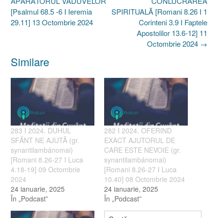
APĂRĂTORUL VĂDUVELOR
CONLUCRAREA
[Psalmul 68.5 -6 I Ieremia
SPIRITUALĂ [Romani 8.26 I 1
29.11] 13 Octombrie 2024
Corinteni 3.9 I Faptele
Apostolilor 13.6-12] 11
Octombrie 2024
→
Similare
283 I 2024. DUHUL
282 I 2024. OFERIND
SFÂNT NE AJUTĂ (gr.
EXACT AJUTORUL DE
synantilambánomai)
CARE ESTE NEVOIE (gr.
[Romani 8.26-27 I Luca
synantilambánomai)
4.18-19] 09 Octombrie
[Romani 8.26-27 I Luca
2024
10.40] 08 Octombrie 2024
24 ianuarie, 2025
24 ianuarie, 2025
În „Podcast”
În „Podcast”