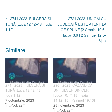
Post
←
274 I 2023. FULGERĂ ȘI
272 I 2023. UN OM CU
navigation
TUNĂ [Luca 12.42–48 I Iuda
JUDECATĂ ESTE ATENT LA
1.12]
CE SPUNE [2 Cronici 19.6 I
Iacov 3.6 I 2 Samuel 12.5–
6]
→
Similare
274 I 2023. FULGERĂ ȘI
296 I 2023. CĂZÂND CA
TUNĂ [Luca 12.42–48 I
UN FULGER DIN CER
Iuda 1.12]
[Luca 10.17-18 I Isaia
7 octombrie, 2023
14.12–15 I Psalmul 19.13]
În „Podcast”
28 noiembrie, 2023
În „Podcast”