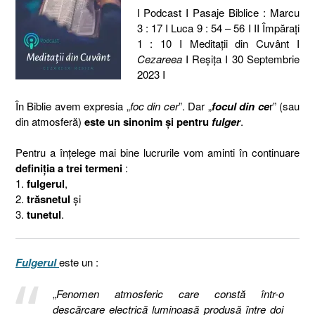
I Podcast I Pasaje Biblice : Marcu
3 : 17 I Luca 9 : 54 – 56 I II Împăraţi
1 : 10 I Meditaţii din Cuvânt I
Cezareea
I Reşiţa I 30 Septembrie
2023 I
În Biblie avem expresia „
foc din cer
”. Dar „
focul din ce
r” (sau
din atmosferă)
este un sinonim și pentru
fulger
.
Pentru a înțelege mai bine lucrurile vom aminti în continuare
definiția a trei termeni
:
1.
fulgerul
,
2.
trăsnetul
și
3.
tunetul
.
Fulgerul
este un :
„
Fenomen atmosferic care constă într-o
descărcare electrică luminoasă produsă între doi