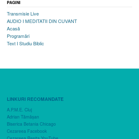
PAGINI
Transmisie Live
AUDIO I MEDITATII DIN CUVANT
Acasă
Programări
Text I Studiu Biblic
LINKURI RECOMANDATE
A.P.M.E. Cluj
Adrian Tămăşan
Biserica Betania Chicago
Cezareea Facebook
Cezareea Reşiţa YouTube