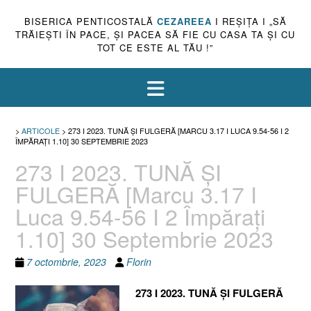
BISERICA PENTICOSTALĂ
CEZAREEA
I REŞIŢA I „SĂ
TRĂIEŞTI ÎN PACE, ŞI PACEA SĂ FIE CU CASA TA ŞI CU
TOT CE ESTE AL TĂU !”
>
ARTICOLE
>
273 I 2023. TUNĂ ȘI FULGERĂ [MARCU 3.17 I LUCA 9.54-56 I 2
ÎMPĂRAŢI 1.10] 30 SEPTEMBRIE 2023
273 I 2023. TUNĂ ȘI
FULGERĂ [Marcu 3.17 I
Luca 9.54-56 I 2 Împăraţi
1.10] 30 Septembrie 2023
7 octombrie, 2023
Florin
273 I 2023. TUNĂ ȘI FULGERĂ