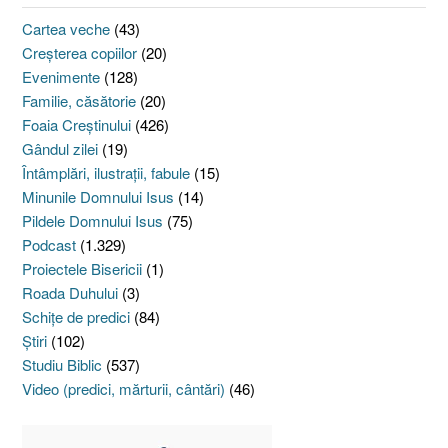
Cartea veche
(43)
Creşterea copiilor
(20)
Evenimente
(128)
Familie, căsătorie
(20)
Foaia Creştinului
(426)
Gândul zilei
(19)
Întâmplări, ilustraţii, fabule
(15)
Minunile Domnului Isus
(14)
Pildele Domnului Isus
(75)
Podcast
(1.329)
Proiectele Bisericii
(1)
Roada Duhului
(3)
Schiţe de predici
(84)
Ştiri
(102)
Studiu Biblic
(537)
Video (predici, mărturii, cântări)
(46)