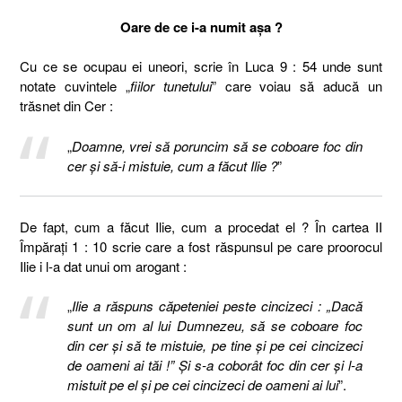
Oare de ce i-a numit așa ?
Cu ce se ocupau ei uneori, scrie în Luca 9 : 54 unde sunt
notate cuvintele „
fiilor tunetului
” care voiau să aducă un
trăsnet din Cer :
„
Doamne, vrei să poruncim să se coboare foc din
cer şi să-i mistuie, cum a făcut Ilie ?
”
De fapt, cum a făcut Ilie, cum a procedat el ? În cartea II
Împăraţi 1 : 10 scrie care a fost răspunsul pe care proorocul
Ilie i l-a dat unui om arogant :
„
Ilie a răspuns căpeteniei peste cincizeci : „Dacă
sunt un om al lui Dumnezeu, să se coboare foc
din cer şi să te mistuie, pe tine şi pe cei cincizeci
de oameni ai tăi !” Şi s-a coborât foc din cer şi l-a
mistuit pe el şi pe cei cincizeci de oameni ai lui
”.