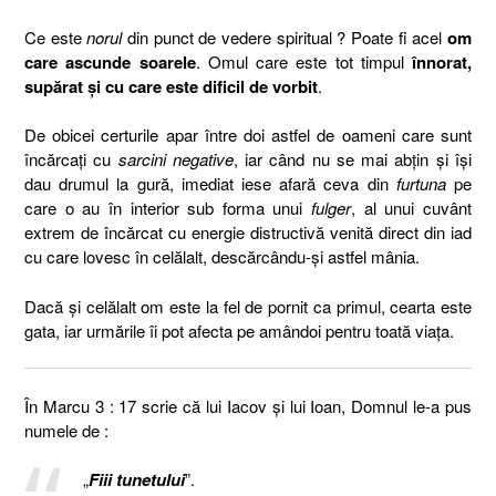
Ce este
norul
din punct de vedere spiritual ? Poate fi acel
om
care ascunde soarele
. Omul care este tot timpul
înnorat,
supărat și cu care este dificil de vorbit
.
De obicei certurile apar între doi astfel de oameni care sunt
încărcați cu
sarcini negative
, iar când nu se mai abțin și își
dau drumul la gură, imediat iese afară ceva din
furtuna
pe
care o au în interior sub forma unui
fulger
, al unui cuvânt
extrem de încărcat cu energie distructivă venită direct din iad
cu care lovesc în celălalt, descărcându-și astfel mânia.
Dacă și celălalt om este la fel de pornit ca primul, cearta este
gata, iar urmările îi pot afecta pe amândoi pentru toată viața.
În Marcu 3 : 17 scrie că lui Iacov și lui Ioan, Domnul le-a pus
numele de :
„
Fiii tunetului
”.