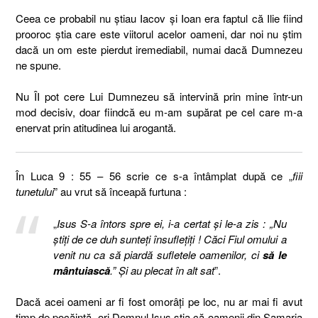
Ceea ce probabil nu știau Iacov și Ioan era faptul că Ilie fiind
prooroc știa care este viitorul acelor oameni, dar noi nu știm
dacă un om este pierdut iremediabil, numai dacă Dumnezeu
ne spune.
Nu ÎI pot cere Lui Dumnezeu să intervină prin mine într-un
mod decisiv, doar fiindcă eu m-am supărat pe cel care m-a
enervat prin atitudinea lui arogantă.
În Luca 9 : 55 – 56 scrie ce s-a întâmplat după ce „
fiii
tunetului
” au vrut să înceapă furtuna :
„
Isus S-a întors spre ei, i-a certat şi le-a zis : „Nu
ştiţi de ce duh sunteţi însufleţiţi ! Căci Fiul omului a
venit nu ca să piardă sufletele oamenilor, ci
să le
mântuiască
.” Şi au plecat în alt sat
”.
Dacă acei oameni ar fi fost omorâți pe loc, nu ar mai fi avut
timp de pocăință, ori Domnul Isus știa că oamenii din Samaria