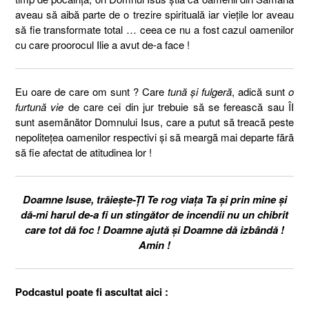
aveau să aibă parte de o trezire spirituală iar viețile lor aveau
să fie transformate total … ceea ce nu a fost cazul oamenilor
cu care proorocul Ilie a avut de-a face !
Eu oare de care om sunt ? Care
tună și fulgeră
, adică sunt
o
furtună vie
de care cei din jur trebuie să se ferească sau ÎI
sunt asemănător Domnului Isus, care a putut să treacă peste
nepolitețea oamenilor respectivi și să meargă mai departe fără
să fie afectat de atitudinea lor !
Doamne Isuse, trăiește-ȚI Te rog viața Ta și prin mine și
dă-mi harul de-a fi un stingător de incendii nu un chibrit
care tot dă foc ! Doamne ajută și Doamne dă izbândă !
Amin !
Podcastul poate fi ascultat aici :