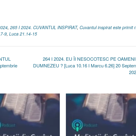
2024
,
265 I 2024. CUVANTUL INSPIRAT
,
Cuvantul inspirat este primit 
.7-9
,
Luca 21.14-15
ÂNTUL
264 I 2024. EU ÎI NESOCOTESC PE OAMENII
eptembrie
DUMNEZEU ? [Luca 10.16 I Marcu 6.26] 20 Septem
20