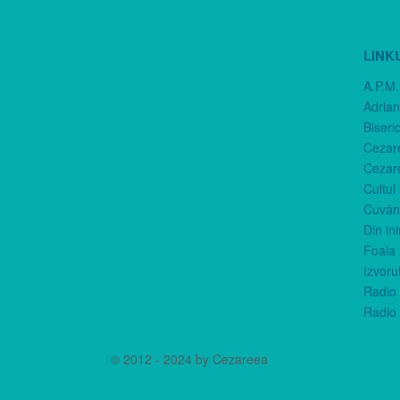
LINK
A.P.M.
Adria
Biseri
Cezar
Cezar
Cultul
Cuvânt
Din in
Foaia 
Izvorul
Radio 
Radio 
© 2012 - 2024 by Cezareea