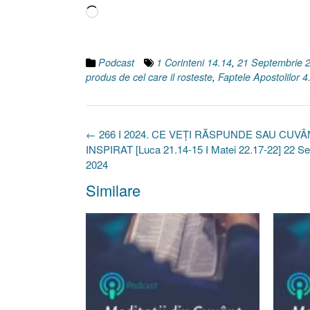
Încarc...
Podcast
1 Corinteni 14.14
,
21 Septembrie 
produs de cel care il rosteste
,
Faptele Apostolilor 4
Post
←
266 I 2024. CE VEȚI RĂSPUNDE SAU CUV
navigation
INSPIRAT [Luca 21.14-15 I Matei 22.17-22] 22 S
2024
Similare