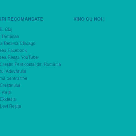
URI RECOMANDATE
VINO CU NOI !
E. Cluj
n Tămăşan
ca Betania Chicago
eea Facebook
eea Reşiţa YouTube
 Creştin Penticostal din România
ul Adevărului
imă pentru tine
Creştinului
 Vieţii
Ekklesia
Levi Reşiţa