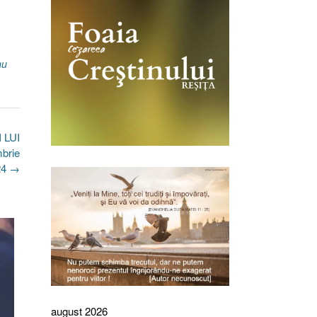
nu
 LUI
brie
24
→
august 2026