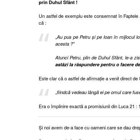
prin Duhul Sfânt !
Un astfel de exemplu este consemnat în Faptele Ap
că :
„
Au pus pe Petru şi pe Ioan în mijlocul lor
acesta ?”
Atunci Petru, plin de Duhul Sfânt, le-a zis
astăzi la răspundere pentru o facere d
Este clar că o astfel de afirmație a venit direct d
„
fiindcă vedeau lângă ei pe omul care fus
Era o împlinire exactă a promisiunii din Luca 21 : 
Și noi avem de-a face cu oameni care se dau drept 