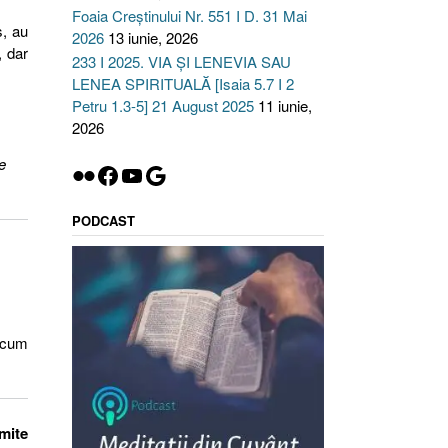
Foaia Creștinului Nr. 551 I D. 31 Mai
s, au
2026
13 iunie, 2026
, dar
233 I 2025. VIA ȘI LENEVIA SAU
LENEA SPIRITUALĂ [Isaia 5.7 I 2
Petru 1.3-5] 21 August 2025
11 iunie,
2026
e
Flickr
Facebook
YouTube
Google
PODCAST
t cum
imite