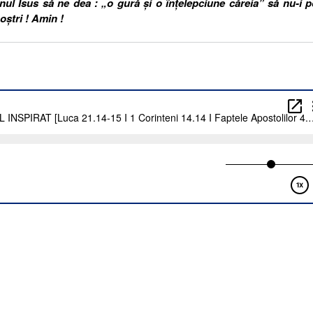
 Isus să ne dea : „o gură şi o înţelepciune căreia” să nu-i p
oştri ! Amin !