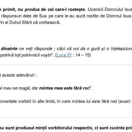
e primit, nu
produs
de cel care-l rostește
. Ucenicii Domnului Isu
e răspunsuri date de Sus pe care le-au auzit rostite de Domnul Isus
rin ei Duhul Sfânt să vorbească.
 dinainte
ce veţi răspunde ; căci vă voi da o gură şi o înţelepciun
trivă toţi potrivnicii voştri
”. (
Luca 21
: 14 – 15)
4 aceste adevăruri :
ul meu se roagă, dar
mintea mea este fără ro
d
”.
mentele vorbirii în alte limbi, în care mintea lui este fără rod (exac
u sunt produsul minții vorbitorului respectiv, ci sunt cuvinte pr