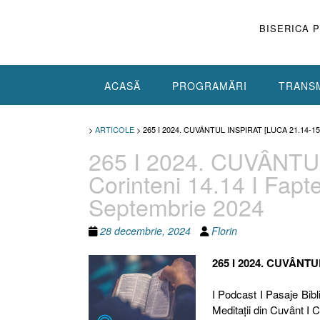
Skip
to
BISERICA 
content
ACASĂ
PROGRAMĂRI
TRANSM
>
ARTICOLE
>
265 I 2024. CUVÂNTUL INSPIRAT [LUCA 21.14-1
265 I 2024. CUVÂNTUL
Corinteni 14.14 I Fapte
Septembrie 2024
28 decembrie, 2024
Florin
265 I 2024. CUVÂNTU
I Podcast I Pasaje Bibli
Meditaţii din Cuvânt I 