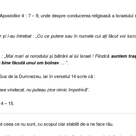
ostolilor 4 : 7 – 9, unde despre conducerea religioasă a Israelului 
 şi i-au întrebat : „Cu ce putere sau în numele cui aţi făcut voi lucru
 : „Mai mari ai norodului şi bătrâni ai lui Israel ! Fiindcă
suntem traş
e bine făcută unui om bolnav
… ”.
e Sus de la Dumnezeu, iar în versetul 14 scrie că :
ese vindecat, nu puteau zice nimic împotrivă
”.
14 – 15.
ceea ce nu sunt, cu scopul clar stabilit de-a ne face rău.