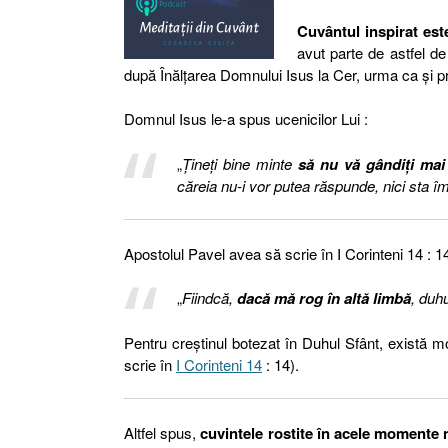
Cuvântul inspirat est
avut parte de astfel d
după Înălțarea Domnului Isus la Cer, urma ca și p
Domnul Isus le-a spus ucenicilor Lui :
„
Ţineţi bine minte
să nu vă gândiţi mai
căreia nu-i vor putea răspunde, nici sta împo
Apostolul Pavel avea să scrie în I Corinteni 14 : 1
„
Fiindcă,
dacă mă rog în altă limbă
, duh
Pentru creștinul botezat în Duhul Sfânt, există mo
scrie în
I Corinteni 14
: 14).
Altfel spus,
cuvintele rostite în acele momente n