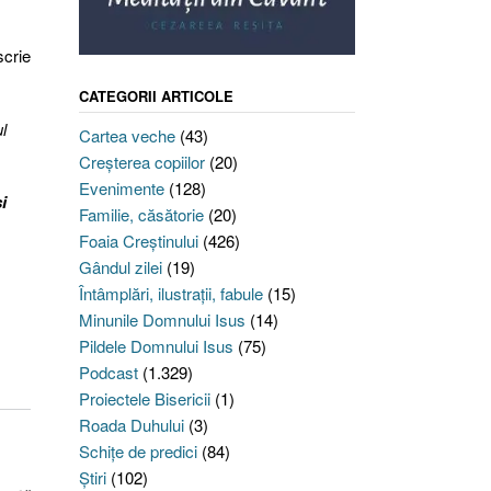
scrie
CATEGORII ARTICOLE
l
Cartea veche
(43)
Creşterea copiilor
(20)
Evenimente
(128)
i
Familie, căsătorie
(20)
Foaia Creştinului
(426)
Gândul zilei
(19)
Întâmplări, ilustraţii, fabule
(15)
Minunile Domnului Isus
(14)
Pildele Domnului Isus
(75)
Podcast
(1.329)
Proiectele Bisericii
(1)
Roada Duhului
(3)
Schiţe de predici
(84)
Ştiri
(102)