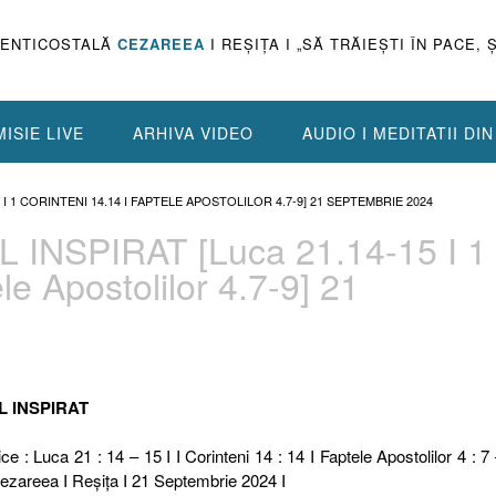
PENTICOSTALĂ
CEZAREEA
I REŞIŢA I „SĂ TRĂIEŞTI ÎN PACE, 
ISIE LIVE
ARHIVA VIDEO
AUDIO I MEDITATII DI
5 I 1 CORINTENI 14.14 I FAPTELE APOSTOLILOR 4.7-9] 21 SEPTEMBRIE 2024
 INSPIRAT [Luca 21.14-15 I 1
le Apostolilor 4.7-9] 21
L INSPIRAT
ce : Luca 21 : 14 – 15 I I Corinteni 14 : 14 I Faptele Apostolilor 4 : 7 
Cezareea I Reşiţa I 21 Septembrie 2024 I