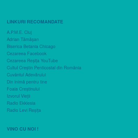
LINKURI RECOMANDATE
A.P.M.E. Cluj
Adrian Tămăşan
Biserica Betania Chicago
Cezareea Facebook
Cezareea Reşiţa YouTube
Cultul Creştin Penticostal din România
Cuvântul Adevărului
Din inimă pentru tine
Foaia Creştinului
Izvorul Vieţii
Radio Ekklesia
Radio Levi Reşiţa
VINO CU NOI !