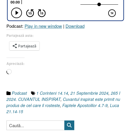
21.14-
15
I
1
Podcast:
Play in new window
|
Download
Corinteni
14.14
Partajează asta:
I
Partajează
Faptele
Apostolilor
4.7-
Apreciază:
9]
Încarc...
21
Septembrie
2024”
Podcast
1 Corinteni 14.14
,
21 Septembrie 2024
,
265 I
2024. CUVANTUL INSPIRAT
,
Cuvantul inspirat este primit nu
produs de cel care il rosteste
,
Faptele Apostolilor 4.7-9
,
Luca
21.14-15