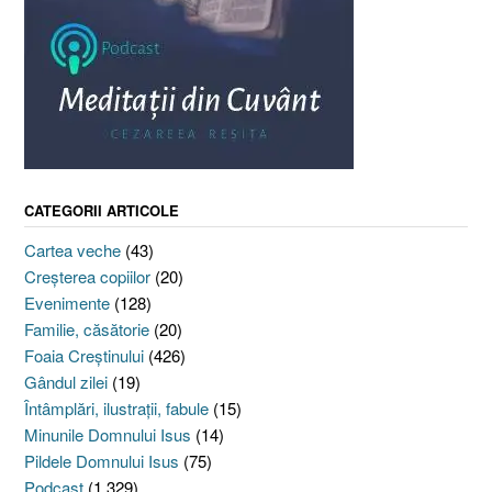
CATEGORII ARTICOLE
Cartea veche
(43)
Creşterea copiilor
(20)
Evenimente
(128)
Familie, căsătorie
(20)
Foaia Creştinului
(426)
Gândul zilei
(19)
Întâmplări, ilustraţii, fabule
(15)
Minunile Domnului Isus
(14)
Pildele Domnului Isus
(75)
Podcast
(1.329)