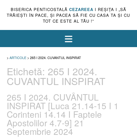
BISERICA PENTICOSTALĂ
CEZAREEA
I REŞIŢA I „SĂ
TRĂIEŞTI ÎN PACE, ŞI PACEA SĂ FIE CU CASA TA ŞI CU
TOT CE ESTE AL TĂU !”
>
ARTICOLE
>
265 I 2024. CUVANTUL INSPIRAT
Etichetă:
265 I 2024.
CUVANTUL INSPIRAT
265 I 2024. CUVÂNTUL
INSPIRAT [Luca 21.14-15 I 1
Corinteni 14.14 I Faptele
Apostolilor 4.7-9] 21
Septembrie 2024