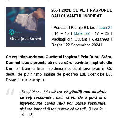
266 I 2024. CE VEȚI RĂSPUNDE
SAU CUVÂNTUL INSPIRAT
I Podcast I Pasaje Biblice :
Luca 21
: 14 – 15 I
Matei 22
: 17 – 22 I
Meditaţii din Cuvânt I
Cezareea
I
Reşiţa I 22 Septembrie 2024 I
Ce veți răspunde sau Cuvântul inspirat !
Prin Duhul Sfânt,
Domnul Isus a promis că ne va dărui cuvinte inspirate din
Cer
. Iar Domnul Isus întotdeauna a făcut ce-a promis. Cu
destul de puțin timp înainte de plecarea Lui, ucenicilor Lui,
Domnul Isus le-a spus :
„
Ţineţi bine minte
să nu vă gândiţi mai dinainte
ce veţi răspunde
; căci
vă voi da o gură şi o
înţelepciune
căreia
nu-i vor putea răspunde
,
nici sta împotrivă toţi potrivnicii voştri
”. (Luca 21 :
14 – 15)