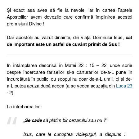
Și exact așa avea să fie la nevoie, iar în cartea Faptele
Apostolilor avem dovezile care confirmă împlinirea acestei
promisiuni Divine !
Dar apostolii au văzut dinainte, din viața Domnului Isus,
cât
de important este un astfel de cuvânt primit de Sus !
În întâmplarea descrisă în Matei 22 : 15 – 22, unde scrie
despre încercarea fariseilor și-a cărturarilor de-a-L pune în
încurcătură în public, cu scopul nu doar de-a-L umili, ci și de-
a-L putea acuza după aceea (a se vedea acuzația din
Luca 23
: 2).
La întrebarea lor :
„
Se cade
să plătim bir cezarului sau nu ?
”
Isus, care le cunoştea vicleşugul, a răspuns :