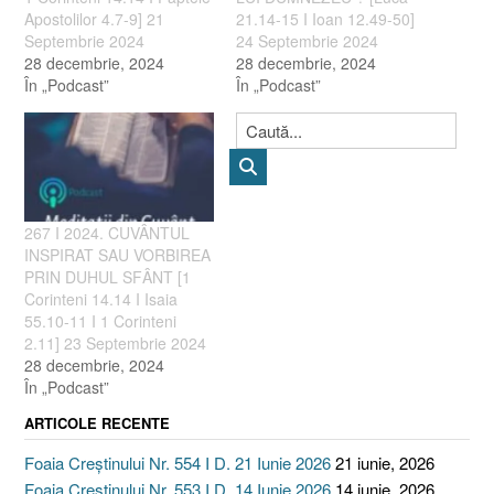
Apostolilor 4.7-9] 21
21.14-15 I Ioan 12.49-50]
Septembrie 2024
24 Septembrie 2024
28 decembrie, 2024
28 decembrie, 2024
În „Podcast”
În „Podcast”
267 I 2024. CUVÂNTUL
INSPIRAT SAU VORBIREA
PRIN DUHUL SFÂNT [1
Corinteni 14.14 I Isaia
55.10-11 I 1 Corinteni
2.11] 23 Septembrie 2024
28 decembrie, 2024
În „Podcast”
ARTICOLE RECENTE
Foaia Creștinului Nr. 554 I D. 21 Iunie 2026
21 iunie, 2026
Foaia Creștinului Nr. 553 I D. 14 Iunie 2026
14 iunie, 2026