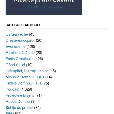
CATEGORII ARTICOLE
Cartea veche
(43)
Creşterea copiilor
(20)
Evenimente
(128)
Familie, căsătorie
(20)
Foaia Creştinului
(426)
Gândul zilei
(19)
Întâmplări, ilustraţii, fabule
(15)
Minunile Domnului Isus
(14)
Pildele Domnului Isus
(75)
Podcast
(1.329)
Proiectele Bisericii
(1)
Roada Duhului
(3)
Schiţe de predici
(84)
Ştiri
(102)