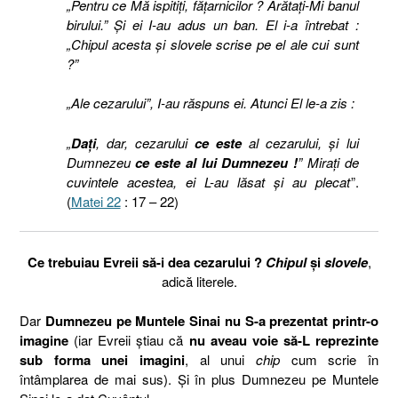
„Pentru ce Mă ispitiţi, făţarnicilor ? Arătaţi-Mi banul
birului.” Şi ei I-au adus un ban. El i-a întrebat :
„Chipul acesta şi slovele scrise pe el ale cui sunt
?”
„Ale cezarului”, I-au răspuns ei. Atunci El le-a zis :
„
Daţi
, dar, cezarului
ce este
al cezarului, şi lui
Dumnezeu
ce este al lui Dumnezeu !
” Miraţi de
cuvintele acestea, ei L-au lăsat şi au plecat
”.
(
Matei 22
: 17 – 22)
Ce trebuiau Evreii să-i dea cezarului ?
Chipul
și
slovele
,
adică literele.
Dar
Dumnezeu pe Muntele Sinai nu S-a prezentat printr-o
imagine
(iar Evreii știau că
nu aveau voie să-L reprezinte
sub forma unei imagini
, al unui
chip
cum scrie în
întâmplarea de mai sus). Și în plus Dumnezeu pe Muntele