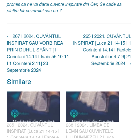
promis ca ne va darui cuvinte inspirate din Cer
,
Se cade sa
platim bir cezarului sau nu ?
Post
←
267 I 2024. CUVÂNTUL
265 I 2024. CUVÂNTUL
navigation
INSPIRAT SAU VORBIREA
INSPIRAT [Luca 21.14-15 I 1
PRIN DUHUL SFÂNT [1
Corinteni 14.14 I Faptele
Corinteni 14.14 I Isaia 55.10-11
Apostolilor 4.7-9] 21
I 1 Corinteni 2.11] 23
Septembrie 2024
→
Septembrie 2024
Similare
265 I 2024. CUVÂNTUL
268 I 2024. LIMBA DE
INSPIRAT [Luca 21.14-15 I
LEMN SAU CUVINTELE
1 Corinteni 14.14 I Faptele
LUI DUMNEZEU ? [Luca