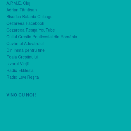
A.P.M.E. Cluj
Adrian Tămăşan
Biserica Betania Chicago
Cezareea Facebook
Cezareea Reşiţa YouTube
Cultul Creştin Penticostal din România
Cuvântul Adevărului
Din inimă pentru tine
Foaia Creştinului
Izvorul Vieţii
Radio Ekklesia
Radio Levi Reşiţa
VINO CU NOI !