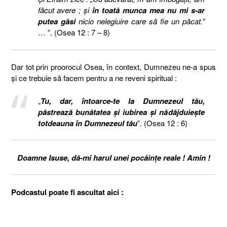
făcut avere ; şi
în toată munca mea nu mi s-ar
putea găsi
nicio nelegiuire care să fie un păcat.”
… ”. (Osea 12 : 7 – 8)
Dar tot prin proorocul Osea, în context, Dumnezeu ne-a spus
și ce trebuie să facem pentru a ne reveni spiritual :
„
Tu, dar, întoarce-te la Dumnezeul tău,
păstrează bunătatea şi iubirea şi nădăjduieşte
totdeauna în Dumnezeul tău
”. (Osea 12 : 6)
Doamne Isuse, dă-mi harul unei pocăințe reale ! Amin !
Podcastul poate fi ascultat aici :