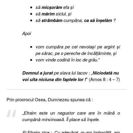
să
micşorăm
efa şi
să
mărim
siclul, şi
să
strâmbăm
cumpăna,
ca să înşelăm
?
Apoi
vom cumpăra pe cei nevoiaşi pe argint şi
pe sărac, pe o pereche de încălţăminte, şi
vom vinde codină în loc de grâu.”
Domnul a jurat
pe slava lui Iacov : „
Niciodată nu
voi uita niciuna din faptele lor !
” (Amos 8 : 4 – 7)
Prin proorocul Osea, Dumnezeu spunea că :
„
Efraim este un negustor care are în mână o
cumpănă mincinoasă. Îi place să înşele.
Şi Efraim zice : „Cu adevărat, m-am îmbogăţit, am