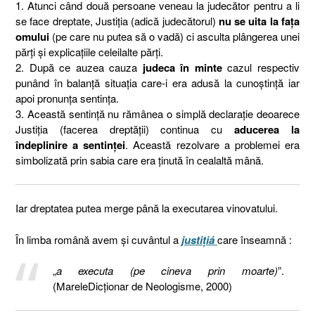
1. Atunci când două persoane veneau la judecător pentru a li
se face dreptate, Justiția (adică judecătorul)
nu se uita la fața
omului
(pe care nu putea să o vadă) ci asculta plângerea unei
părți și explicațiile celeilalte părți.
2. După ce auzea cauza
judeca în minte
cazul respectiv
punând în balanță situația care-i era adusă la cunoștință iar
apoi pronunța sentința.
3. Această sentință nu rămânea o simplă declarație deoarece
Justiția (facerea dreptății) continua cu
aducerea la
îndeplinire a sentinței
. Această rezolvare a problemei era
simbolizată prin sabia care era ținută în cealaltă mână.
Iar dreptatea putea merge până la executarea vinovatului.
În limba română avem și cuvântul a
justițiá
care înseamnă :
„
a executa (pe cineva prin moarte)
”.
(MareleDicționar de Neologisme, 2000)