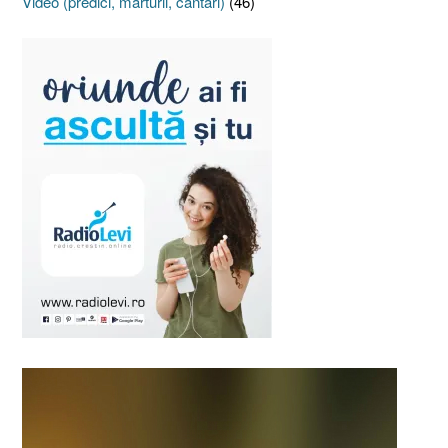
Video (predici, mărturii, cântări)
(46)