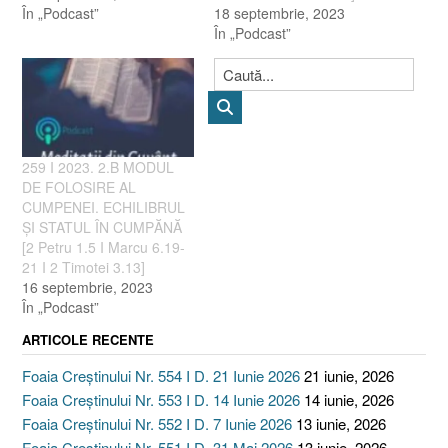
În „Podcast”
18 septembrie, 2023
În „Podcast”
259 I 2023. 2.B MODUL
DE FOLOSIRE AL
CUMPENEI. ECHILIBRUL
ȘI STATUL ÎN CUMPĂNĂ
[2 Petru 1.5 I Marcu 6.19-
21 I 2 Timotei 3.13]
16 septembrie, 2023
În „Podcast”
ARTICOLE RECENTE
Foaia Creștinului Nr. 554 I D. 21 Iunie 2026
21 iunie, 2026
Foaia Creștinului Nr. 553 I D. 14 Iunie 2026
14 iunie, 2026
Foaia Creștinului Nr. 552 I D. 7 Iunie 2026
13 iunie, 2026
Foaia Creștinului Nr. 551 I D. 31 Mai 2026
13 iunie, 2026