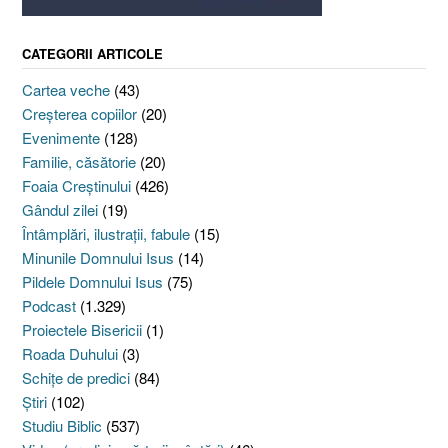
CATEGORII ARTICOLE
Cartea veche
(43)
Creşterea copiilor
(20)
Evenimente
(128)
Familie, căsătorie
(20)
Foaia Creştinului
(426)
Gândul zilei
(19)
Întâmplări, ilustraţii, fabule
(15)
Minunile Domnului Isus
(14)
Pildele Domnului Isus
(75)
Podcast
(1.329)
Proiectele Bisericii
(1)
Roada Duhului
(3)
Schiţe de predici
(84)
Ştiri
(102)
Studiu Biblic
(537)