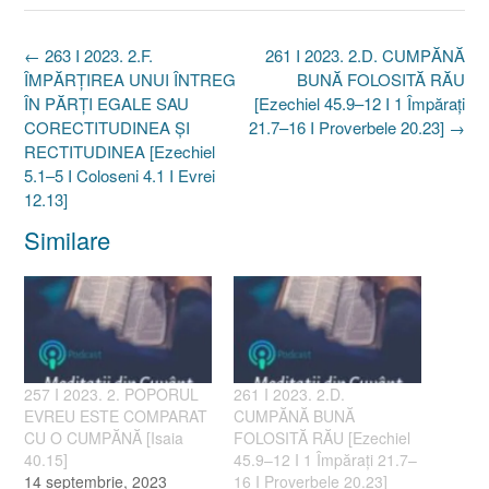
Post
←
263 I 2023. 2.F.
261 I 2023. 2.D. CUMPĂNĂ
navigation
ÎMPĂRȚIREA UNUI ÎNTREG
BUNĂ FOLOSITĂ RĂU
ÎN PĂRȚI EGALE SAU
[Ezechiel 45.9–12 I 1 Împărați
CORECTITUDINEA ȘI
21.7–16 I Proverbele 20.23]
→
RECTITUDINEA [Ezechiel
5.1–5 I Coloseni 4.1 I Evrei
12.13]
Similare
257 I 2023. 2. POPORUL
261 I 2023. 2.D.
EVREU ESTE COMPARAT
CUMPĂNĂ BUNĂ
CU O CUMPĂNĂ [Isaia
FOLOSITĂ RĂU [Ezechiel
40.15]
45.9–12 I 1 Împărați 21.7–
14 septembrie, 2023
16 I Proverbele 20.23]