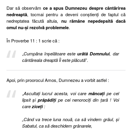
Dar să observăm
ce a spus Dumnezeu despre cântărirea
nedreaptă
, tocmai pentru a deveni conștienți de faptul că
nedreptatea făcută altuia,
nu rămâne nepedepsită dacă
omul nu-și rezolvă problemele
.
În Proverbe 11 : 1 scrie că :
„
Cumpăna înşelătoare este
urâtă
Domnului
, dar
cântăreala dreaptă Îi este plăcută
”.
Apoi, prin proorocul Amos, Dumnezeu a vorbit astfel :
„
Ascultaţi lucrul acesta, voi care
mâncaţi
pe cel
lipsit şi
prăpădiţi
pe cei nenorociţi din ţară ! Voi
care
ziceţi
:
„Când va trece luna nouă, ca să vindem grâul, şi
Sabatul, ca să deschidem grânarele,