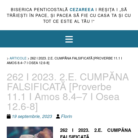
BISERICA PENTICOSTALĂ
CEZAREEA
I REŞIŢA I „SĂ
TRĂIEŞTI ÎN PACE, ŞI PACEA SĂ FIE CU CASA TA ŞI CU
TOT CE ESTE AL TĂU !”
>
ARTICOLE
>
262 I 2023. 2.E. CUMPĂNA FALSIFICATĂ [PROVERBE 11.1 I
AMOS 8.4–7 I OSEA 12.6-8]
262 I 2023. 2.E. CUMPĂNA
FALSIFICATĂ [Proverbe
11.1 I Amos 8.4–7 I Osea
12.6-8]
19 septembrie, 2023
Florin
262 I 2023. 2.E. CUMPĂNA
FALSIFICATĂ