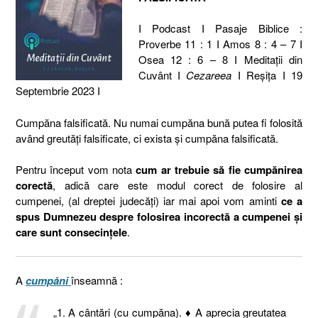
I Podcast I Pasaje Biblice :
Proverbe 11 : 1 I Amos 8 : 4 – 7 I
Osea 12 : 6 – 8 I Meditaţii din
Cuvânt I
Cezareea
I Reşiţa I 19
Septembrie 2023 I
Cumpăna falsificată. Nu numai cumpăna bună putea fi folosită
având greutăți falsificate, ci exista și cumpăna falsificată.
Pentru început vom nota
cum ar trebuie să fie cumpănirea
corectă
, adică care este modul corect de folosire al
cumpenei, (al dreptei judecăți) iar mai apoi vom aminti
ce a
spus Dumnezeu despre folosirea incorectă a cumpenei și
care sunt consecințele
.
A
cumpăni
înseamnă :
„1. A cântări (cu cumpăna). ♦ A aprecia greutatea