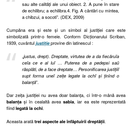
sau alte calități ale unui obiect. 2. A pune în stare
de echilibru; a echilibra.4. Fig. A cântări cu mintea,
a chibzui, a socoti”. (DEX, 2009)
Cumpăna era și este și un simbol al justiției care este
simbolizată printr-o femeie. Conform Dicționarului Scriban,
1939, cuvântul
justiție
provine din latinescul :
„
justus, drept). Dreptate, virtutea de a da fiecăruĭa
ceĭa ce e al luĭ … Puterea de a pedepsi saŭ
răsplăti, de a face dreptate… Personificarea justițiiĭ
supt forma uneĭ zeițe legate la ochĭ și ținînd o
balanță
”.
Dar zeița justiției nu avea doar balanța, ci într-o mână avea
balanța
și în cealaltă avea
sabia
, iar ea este reprezentată
fiind
legată la ochi
.
Aceasta arată
trei aspecte ale înfăptuirii dreptății
.