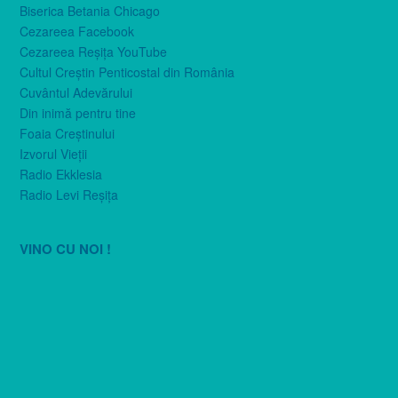
Biserica Betania Chicago
Cezareea Facebook
Cezareea Reşiţa YouTube
Cultul Creştin Penticostal din România
Cuvântul Adevărului
Din inimă pentru tine
Foaia Creştinului
Izvorul Vieţii
Radio Ekklesia
Radio Levi Reşiţa
VINO CU NOI !