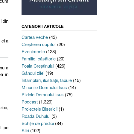
 acum
i din
CATEGORII ARTICOLE
Cartea veche
(43)
 ci a
Creşterea copiilor
(20)
Evenimente
(128)
Familie, căsătorie
(20)
Foaia Creştinului
(426)
 nu a
Gândul zilei
(19)
ea în
Întâmplări, ilustraţii, fabule
(15)
Minunile Domnului Isus
(14)
Pildele Domnului Isus
(75)
Podcast
(1.329)
eloc,
Proiectele Bisericii
(1)
Roada Duhului
(3)
Schiţe de predici
(84)
t pe
Ştiri
(102)