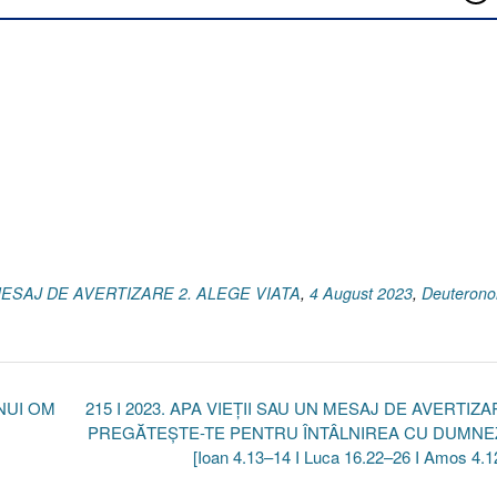
N MESAJ DE AVERTIZARE 2. ALEGE VIATA
,
4 August 2023
,
Deuteron
UNUI OM
215 I 2023. APA VIEȚII SAU UN MESAJ DE AVERTIZAR
PREGĂTEȘTE-TE PENTRU ÎNTÂLNIREA CU DUMN
[Ioan 4.13–14 I Luca 16.22–26 I Amos 4.1