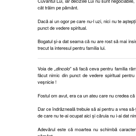
Cuvântul Lui, iar deciziile Lui nu sunt negociabil
cât trăim pe pământ.
Dacă ai un ogor pe care nu-l uzi, nici nu te aştepţi
punct de vedere spiritual.
Bogatul şi-a dat seama că nu are rost să mai insis
trecut la interesul pentru familia lui.
Voia de „
dincolo
” să facă ceva pentru familia ră
făcut nimic din punct de vedere spiritual pentru
veşnicie !
Fostul om avut, era ca un ateu care nu credea că
Dar ce îndrăzneală trebuie să ai pentru a vrea să-ți
de care nu te-ai ocupat aici şi căruia nu i-ai dat ni
Adevărul este că moartea nu schimbă caracter
pământ.