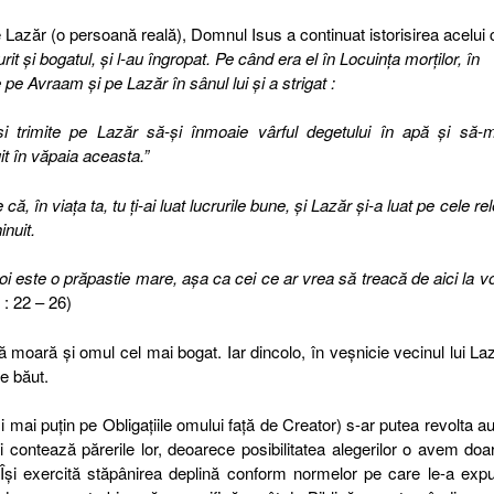
azăr (o persoană reală), Domnul Isus a continuat istorisirea acelui 
it şi bogatul, şi l-au îngropat. Pe când era el în Locuinţa morţilor, în
e pe Avraam şi pe Lazăr în sânul lui şi a strigat :
şi trimite pe Lazăr să-şi înmoaie vârful degetului în apă şi să-m
t în văpaia aceasta.”
ă, în viaţa ta, tu ţi-ai luat lucrurile bune, şi Lazăr şi-a luat pe cele rel
inuit.
voi este o prăpastie mare, aşa ca cei ce ar vrea să treacă de aici la vo
 : 22 – 26)
moară şi omul cel mai bogat. Iar dincolo, în veșnicie vecinul lui La
e băut.
 mai puțin pe Obligațiile omului față de Creator) s-ar putea revolta a
contează părerile lor, deoarece posibilitatea alegerilor o avem doa
i exercită stăpânirea deplină conform normelor pe care le-a exp