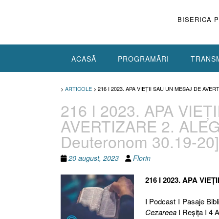
Skip
to
BISERICA 
content
ACASĂ
PROGRAMĂRI
TRANSM
>
ARTICOLE
>
216 I 2023. APA VIEȚII SAU UN MESAJ DE AVER
216 I 2023. APA VIE
AVERTIZARE 2. ALEGE
Deuteronom 30.19-20]
20 august, 2023
Florin
216 I 2023. APA VI
I Podcast I Pasaje Bibl
Cezareea
I Reşiţa I 4 