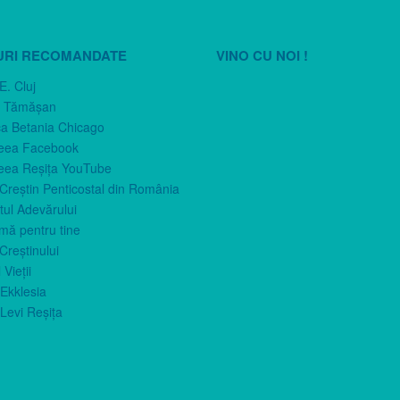
URI RECOMANDATE
VINO CU NOI !
E. Cluj
n Tămăşan
ca Betania Chicago
eea Facebook
eea Reşiţa YouTube
 Creştin Penticostal din România
ul Adevărului
imă pentru tine
Creştinului
 Vieţii
Ekklesia
Levi Reşiţa