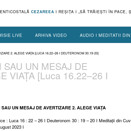
PENTICOSTALĂ
CEZAREEA
I REŞIŢA I „SĂ TRĂIEŞTI ÎN PACE, 
ISIE LIVE
ARHIVA VIDEO
AUDIO I MEDITATII DI
TIZARE 2. ALEGE VIAȚA [LUCA 16.22–26 I DEUTERONOM 30.19-20]
ȚII SAU UN MESAJ DE
 VIAȚA [Luca 16.22–26 I
EȚII SAU UN MESAJ DE AVERTIZARE 2. ALEGE VIAȚA
ice : Luca 16 : 22 – 26 I Deuteronom 30 : 19 – 20 I Meditaţii din Cuv
August 2023 I