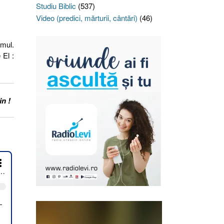
Studiu Biblic
(537)
Video (predici, mărturii, cântări)
(46)
emul.
 El :
in !