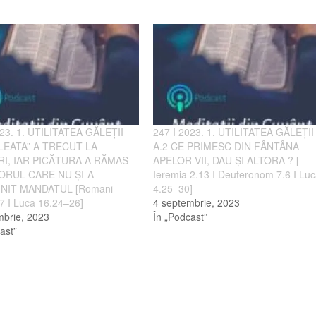
023. 1. UTILITATEA GĂLEȚII
247 I 2023. 1. UTILITATEA GĂLEȚII
ĂLEATA” A TRECUT LA
A.2 CE PRIMESC DIN FÂNTÂNA
I, IAR PICĂTURA A RĂMAS
APELOR VII, DAU ȘI ALTORA ? [
ORUL CARE NU ȘI-A
Ieremia 2.13 I Deuteronom 7.6 I Lu
INIT MANDATUL [Romani
4.25–30]
7 I Luca 16.24–26]
4 septembrie, 2023
mbrie, 2023
În „Podcast”
ast”