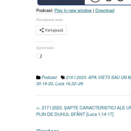
Podcast:
Play in new window
|
Download
Partajează asta:
Partajează
Apreciază:
Încarc...
Podcast
216 I 2023. APA VIETII SAU U
30.19-20
,
Luca 16.22–26
Post
←
217 I 2023. ȘAPTE CARACTERISTICI ALE 
navigation
PLIN DE DUHUL SFÂNT [Luca 1.14-17]