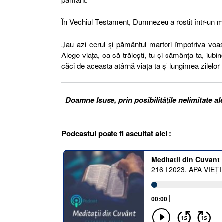
În Vechiul Testament, Dumnezeu a rostit într-un 
„Iau azi cerul şi pământul martori împotriva voa
Alege viaţa, ca să trăieşti, tu şi sămânţa ta, iub
căci de aceasta atârnă viaţa ta şi lungimea zilelo
Doamne Isuse, prin posibilitățile nelimitate a
Podcastul poate fi ascultat aici :