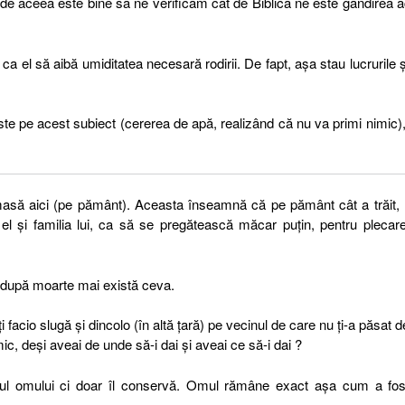
e, de aceea este bine să ne verificăm cât de Biblică ne este gândirea
 ca el să aibă umiditatea necesară rodirii. De fapt, aşa stau lucrurile ș
te pe acest subiect (cererea de apă, realizând că nu va primi nimic),
masă aici (pe pământ). Aceasta înseamnă că pe pământ cât a trăit,
 el şi familia lui, ca să se pregătească măcar puţin, pentru plecar
 după moarte mai există ceva.
 facio slugă şi dincolo (în altă țară) pe vecinul de care nu ţi-a păsat d
mic, deşi aveai de unde să-i dai şi aveai ce să-i dai ?
ul omului ci doar îl conservă. Omul rămâne exact aşa cum a fos