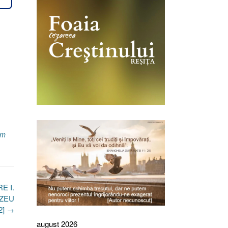
om
E I.
EZEU
2]
→
august 2026