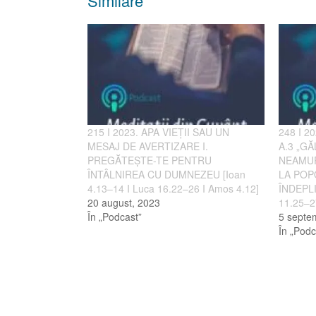
Similare
215 I 2023. APA VIEȚII SAU UN
248 I 2
MESAJ DE AVERTIZARE I.
A.3 „G
PREGĂTEȘTE-TE PENTRU
NEAMUR
ÎNTÂLNIREA CU DUMNEZEU [Ioan
LA POP
4.13–14 I Luca 16.22–26 I Amos 4.12]
ÎNDEPL
20 august, 2023
11.25–2
În „Podcast”
5 septe
În „Podc