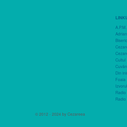
LINK
A.P.M.
Adria
Biseri
Cezar
Cezar
Cultul
Cuvânt
Din in
Foaia 
Izvorul
Radio 
Radio 
© 2012 - 2024 by Cezareea