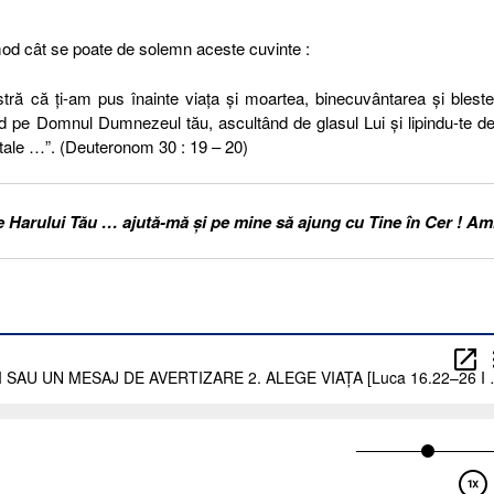
mod cât se poate de solemn aceste cuvinte :
stră că ţi-am pus înainte viaţa şi moartea, binecuvântarea şi blest
ind pe Domnul Dumnezeul tău, ascultând de glasul Lui şi lipindu-te de
r tale …”. (Deuteronom 30 : 19 – 20)
le Harului Tău … ajută-mă și pe mine să ajung cu Tine în Cer ! Am