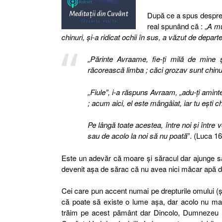
După ce a spus despre L
real spunând că : „
A mur
chinuri, şi-a ridicat ochii în sus, a văzut de depart
„Părinte Avraame, fie-ţi milă de mine 
răcorească limba ; căci grozav sunt chinui
„Fiule”, i-a răspuns Avraam, „adu-ţi aminte c
; acum aici, el este mângâiat, iar tu eşti ch
Pe lângă toate acestea, între noi şi între 
sau de acolo la noi să nu poată
”. (Luca 16
Este un adevăr că moare și săracul dar ajunge să 
devenit aşa de sărac că nu avea nici măcar apă d
Cei care pun accent numai pe drepturile omului (și
că poate să existe o lume aşa, dar acolo nu mai 
trăim pe acest pământ dar Dincolo, Dumnezeu Îș