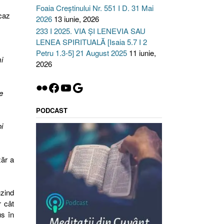
Foaia Creștinului Nr. 551 I D. 31 Mai
caz
2026
13 iunie, 2026
233 I 2025. VIA ȘI LENEVIA SAU
LENEA SPIRITUALĂ [Isaia 5.7 I 2
Petru 1.3-5] 21 August 2025
11 iunie,
i
2026
Flickr
Facebook
YouTube
Google
e
PODCAST
i
zăr a
uzind
r cât
us în