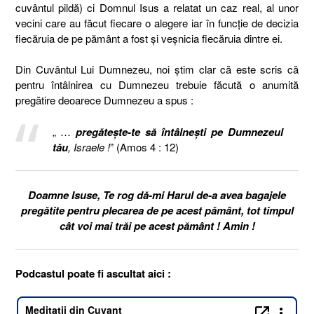
cuvântul pildă) ci Domnul Isus a relatat un caz real, al unor
vecini care au făcut fiecare o alegere iar în funcție de decizia
fiecăruia de pe pământ a fost și veșnicia fiecăruia dintre ei.
Din Cuvântul Lui Dumnezeu, noi știm clar că este scris că
pentru întâlnirea cu Dumnezeu trebuie făcută o anumită
pregătire deoarece Dumnezeu a spus :
„ …
pregăteşte-te să întâlneşti pe Dumnezeul
tău
, Israele !
” (Amos 4 : 12)
Doamne Isuse, Te rog dă-mi Harul de-a avea bagajele
pregătite pentru plecarea de pe acest pământ, tot timpul
cât voi mai trăi pe acest pământ ! Amin !
Podcastul poate fi ascultat aici :