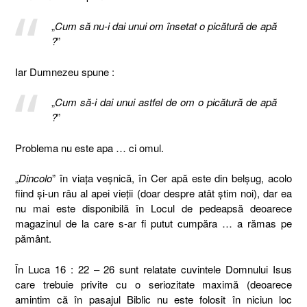
„
Cum să nu-i dai unui om însetat o picătură de apă
?
”
Iar Dumnezeu spune :
„
Cum să-i dai unui astfel de om o picătură de apă
?
”
Problema nu este apa … ci omul.
„
Dincolo
” în viața veșnică, în Cer apă este din belşug, acolo
fiind şi-un râu al apei vieţii (doar despre atât ştim noi), dar ea
nu mai este disponibilă în Locul de pedeapsă deoarece
magazinul de la care s-ar fi putut cumpăra … a rămas pe
pământ.
În Luca 16 : 22 – 26 sunt relatate cuvintele Domnului Isus
care trebuie privite cu o seriozitate maximă (deoarece
amintim că în pasajul Biblic nu este folosit în niciun loc