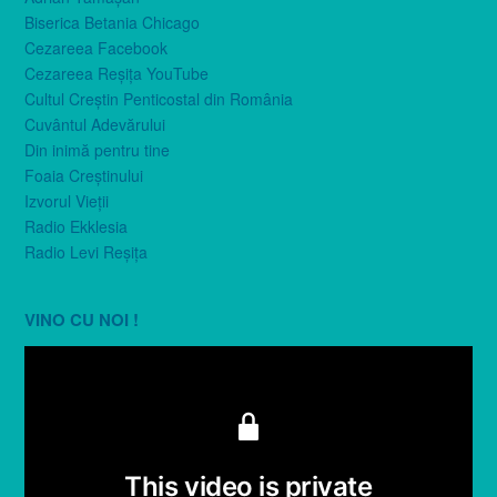
Biserica Betania Chicago
Cezareea Facebook
Cezareea Reşiţa YouTube
Cultul Creştin Penticostal din România
Cuvântul Adevărului
Din inimă pentru tine
Foaia Creştinului
Izvorul Vieţii
Radio Ekklesia
Radio Levi Reşiţa
VINO CU NOI !