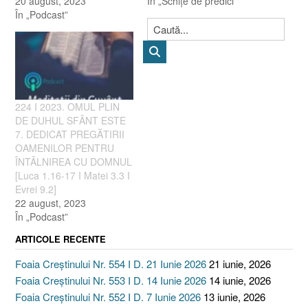
20 august, 2023
În „Schiţe de predici”
În „Podcast”
224 I 2023. OMUL PLIN
DE DUHUL SFÂNT ESTE
7. DEDICAT PREGĂTIRII
OAMENILOR PENTRU
ÎNTÂLNIREA CU DOMNUL
[Luca 1.16-17 I Matei 3.3 I
Evrei 9.2]
22 august, 2023
În „Podcast”
ARTICOLE RECENTE
Foaia Creștinului Nr. 554 I D. 21 Iunie 2026
21 iunie, 2026
Foaia Creștinului Nr. 553 I D. 14 Iunie 2026
14 iunie, 2026
Foaia Creștinului Nr. 552 I D. 7 Iunie 2026
13 iunie, 2026