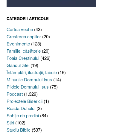
CATEGORII ARTICOLE
Cartea veche
(43)
Creşterea copiilor
(20)
Evenimente
(128)
Familie, căsătorie
(20)
Foaia Creştinului
(426)
Gândul zilei
(19)
Întâmplări, ilustraţii, fabule
(15)
Minunile Domnului Isus
(14)
Pildele Domnului Isus
(75)
Podcast
(1.329)
Proiectele Bisericii
(1)
Roada Duhului
(3)
Schiţe de predici
(84)
Ştiri
(102)
Studiu Biblic
(537)