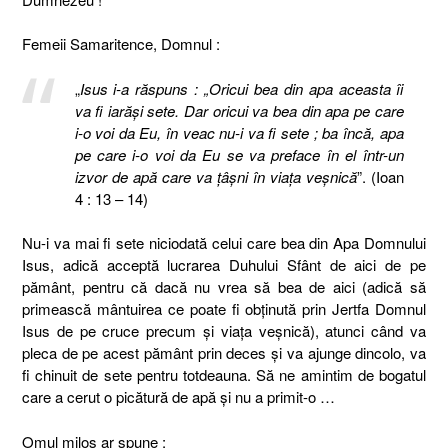
Femeii Samaritence, Domnul :
„
Isus i-a răspuns : „Oricui bea din apa aceasta îi
va fi iarăşi sete. Dar oricui va bea din apa pe care
i-o voi da Eu, în veac nu-i va fi sete ; ba încă, apa
pe care i-o voi da Eu se va preface în el într-un
izvor de apă care va ţâşni în viaţa veşnică
”. (Ioan
4 : 13 – 14)
Nu-i va mai fi sete niciodată celui care bea din Apa Domnului
Isus, adică acceptă lucrarea Duhului Sfânt de aici de pe
pământ, pentru că dacă nu vrea să bea de aici (adică să
primească mântuirea ce poate fi obținută prin Jertfa Domnul
Isus de pe cruce precum și viața veșnică), atunci când va
pleca de pe acest pământ prin deces și va ajunge dincolo, va
fi chinuit de sete pentru totdeauna. Să ne amintim de bogatul
care a cerut o picătură de apă şi nu a primit-o …
Omul milos ar spune :