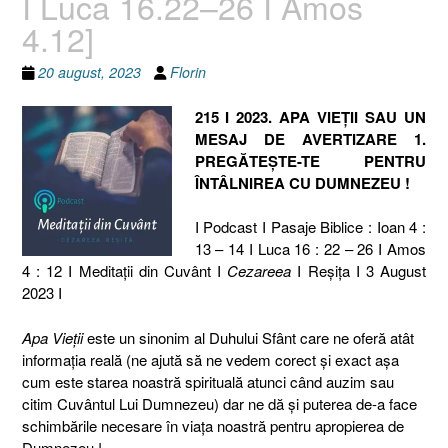
I Luca 16.22–26 I Amos
4.12]
20 august, 2023
Florin
215 I 2023. APA VIEȚII SAU UN
MESAJ DE AVERTIZARE 1.
PREGĂTEȘTE-TE PENTRU
ÎNTÂLNIREA CU DUMNEZEU !
I Podcast I Pasaje Biblice : Ioan 4 :
13 – 14 I Luca 16 : 22 – 26 I Amos
4 : 12 I Meditaţii din Cuvânt I
Cezareea
I Reşiţa I 3 August
2023 I
Apa Vieții
este un sinonim al Duhului Sfânt care ne oferă atât
informația reală (ne ajută să ne vedem corect și exact așa
cum este starea noastră spirituală atunci când auzim sau
citim Cuvântul Lui Dumnezeu) dar ne dă și puterea de-a face
schimbările necesare în viața noastră pentru apropierea de
Dumnezeu !