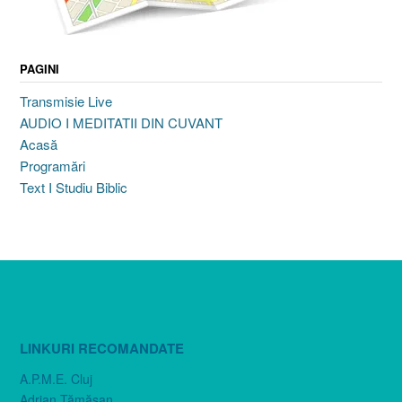
PAGINI
Transmisie Live
AUDIO I MEDITATII DIN CUVANT
Acasă
Programări
Text I Studiu Biblic
LINKURI RECOMANDATE
A.P.M.E. Cluj
Adrian Tămăşan