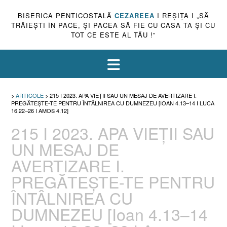
BISERICA PENTICOSTALĂ
CEZAREEA
I REŞIŢA I „SĂ
TRĂIEŞTI ÎN PACE, ŞI PACEA SĂ FIE CU CASA TA ŞI CU
TOT CE ESTE AL TĂU !”
>
ARTICOLE
>
215 I 2023. APA VIEȚII SAU UN MESAJ DE AVERTIZARE I.
PREGĂTEȘTE-TE PENTRU ÎNTÂLNIREA CU DUMNEZEU [IOAN 4.13–14 I LUCA
16.22–26 I AMOS 4.12]
215 I 2023. APA VIEȚII SAU
UN MESAJ DE
AVERTIZARE I.
PREGĂTEȘTE-TE PENTRU
ÎNTÂLNIREA CU
DUMNEZEU [Ioan 4.13–14