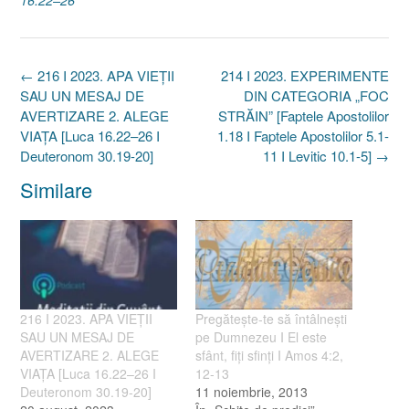
16.22–26
Post
←
216 I 2023. APA VIEȚII
214 I 2023. EXPERIMENTE
navigation
SAU UN MESAJ DE
DIN CATEGORIA „FOC
AVERTIZARE 2. ALEGE
STRĂIN” [Faptele Apostolilor
VIAȚA [Luca 16.22–26 I
1.18 I Faptele Apostolilor 5.1-
Deuteronom 30.19-20]
11 I Levitic 10.1-5]
→
Similare
216 I 2023. APA VIEȚII
Pregăteşte-te să întâlneşti
SAU UN MESAJ DE
pe Dumnezeu I El este
AVERTIZARE 2. ALEGE
sfânt, fiţi sfinţi I Amos 4:2,
VIAȚA [Luca 16.22–26 I
12-13
Deuteronom 30.19-20]
11 noiembrie, 2013